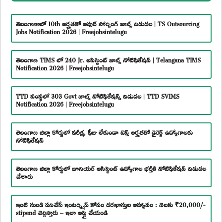
తెలంగాణాలో 10th అర్హతతో అవుట్ సోర్సింగ్ జాబ్స్ విడుదల | TS Outsourcing
Jobs Notification 2026 | Freejobsintelugu
తెలంగాణ TIMS లో 240 Jr. అసిస్టెంట్ జాబ్స్ నోటిఫికేషన్ | Telangana TIMS
Notification 2026 | Freejobsintelugu
TTD సంస్థలో 303 Govt జాబ్స్ నోటిఫికేషన్స్ విడుదల | TTD SVIMS
Notification 2026 | Freejobsintelugu
తెలంగాణ జిల్లా కోర్టులో పరీక్ష, ఫీజు లేకుండా టెన్త్ అర్హతతో డైరెక్ట్ ఉద్యోగాలకు
నోటిఫికేషన్
తెలంగాణ జిల్లా కోర్టులో జూనియర్ అసిస్టెంట్ ఉద్యోగాల భర్తీకి నోటిఫికేషన్ విడుదల
చేశారు
ఇంటి నుండి పనిచేసే ఇంటర్న్షిప్ కోసం దరఖాస్తుల ఆహ్వానం : నెలకు ₹20,000/-
stipend చెల్లిస్తారు – ఇలా అప్లై చేయండి