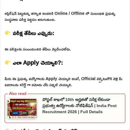
అప్లికేషన్ పెట్టుకున్న తర్వాత అందరికి Online / Offline లో సంబంధిత ప్రభుత్వ
సంస్థవారు పరీక్ష పెట్టడం జరుగుతుంది.
పరీక్ష తేదీలు ఎప్పుడు:
ఈ పరీక్షలకు సంబందించిన తేదీలు వెల్లడించలేదు.
ఎలా Apply చెయ్యాలి?:
మీరు ఈ ప్రభుత్వ ఉద్యోగాలకు Apply చెయ్యాలి అంటే, Official వెబ్సైటులోకి వెళ్లి మీ
వివరాలను కరెక్ట్ గా నమోదు చేసి సబ్మిట్ చెయ్యాలి.
పోస్టల్ శాఖలో 10th అర్హతతో పరీక్ష లేకుండా
ప్రభుత్వ ఉద్యోగాలకు నోటిఫికేషన్ | India Post
Recruitment 2026 | Full Details