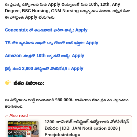
ఈ ప్రభుత్వ ఉద్యోగాలకు మీరు Apply చెయ్యాలంటే మీకు 10th, 12th, Any
Degree, BSC Nursing, GNM Nursing విద్యార్హతలు ఉండాలి. అప్పుడే మీరు
ఈ పోస్టులకు Apply చేయగలరు.
Concentrix లో తెలుగువారికి భారీగా జాబ్స్: Apply
TS లోని వ్యవసాయ శాఖలో ఒక్క రోజులో జాబ్ ఇస్తారు: Apply
Amazon చరిత్రలో 10th అర్హతతో జాబ్స్: Apply
రైల్వే నుండి 2,860 పోస్టులతో నోటిఫికేషన్ : Apply
జీతం వివరాలు:
ఈ ఉద్యోగాలకు సెలెక్ట్ అయినవారికి ₹50,000/- రూపాయల జీతం ప్రతి నెల చెల్లించడం
జరుగుతుంది.
1300 జూనియర్ అసిస్టెంట్ ఉద్యోగాలకు నోటిఫికేషన్
విడుదల | IDBI JAM Notification 2026 |
Freejobsintelugu