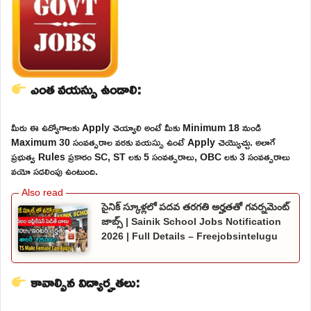
ఎంత వయస్సు ఉండాలి:
మీరు ఈ ఉద్యోగాలకు Apply చెయ్యాలి అంటే మీకు Minimum 18 నుండి
Maximum 30 సంవత్సరాల వరకు వయస్సు ఉంటే Apply చెయ్యొచ్చు. అలాగే
ప్రభుత్వ Rules ప్రకారం SC, ST లకు 5 సంవత్సరాలు, OBC లకు 3 సంవత్సరాలు
వయో సడలింపు ఉంటుంది.
సైనిక్ స్కూళ్లలో పదవ తరగతి అర్హతతో గవర్నమెంట్
జాబ్స్ | Sainik School Jobs Notification
2026 | Full Details – Freejobsintelugu
కావాల్సిన విద్యార్హతలు: