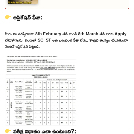
అప్లికేషన్ ఫీజు:
మీరు ఈ ఉద్యోగాలకు 8th February తేదీ నుండి 8th March తేదీ వరకు Apply
చేసుకోగలరు. ఇందులో SC, ST లకు ఎటువంటి ఫీజు లేదు.. కావున ఆలస్యం చేయకుండా
వెంటనే అప్లికేషన్ పెట్టండి.
పరీక్ష విధానం ఎలా ఉంటుంది?: