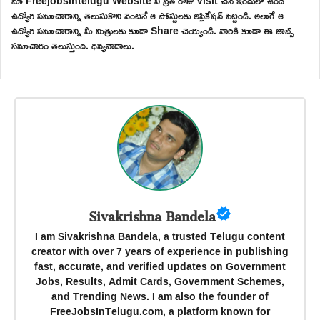
మా Freejobsintelugu Website ని ప్రతి రోజు Visit చేసి ఇందులో ఉండే
ఉద్యోగ సమాచారాన్ని తెలుసుకొని వెంటనే ఆ పోస్టులకు అప్లికేషన్ పెట్టండి. అలాగే ఆ
ఉద్యోగ సమాచారాన్ని మీ మిత్రులకు కూడా Share చెయ్యండి. వారికి కూడా ఈ జాబ్స్
సమాచారం తెలుస్తుంది. ధన్యవాదాలు.
Sivakrishna Bandela
I am Sivakrishna Bandela, a trusted Telugu content
creator with over 7 years of experience in publishing
fast, accurate, and verified updates on Government
Jobs, Results, Admit Cards, Government Schemes,
and Trending News. I am also the founder of
FreeJobsInTelugu.com, a platform known for