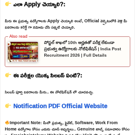
ఎలా Apply చెయ్యాలి?:
మీరు ఈ ప్రభుత్వ ఉద్యోగాలకు Apply చెయ్యాలి అంటే, Official వెబ్సైటులోకి వెళ్లి మీ
వివరాలను కరెక్ట్ గా నమోదు చేసి సబ్మిట్ చెయ్యాలి.
పోస్టల్ శాఖలో 10th అర్హతతో పరీక్ష లేకుండా
ప్రభుత్వ ఉద్యోగాలకు నోటిఫికేషన్ | India Post
Recruitment 2026 | Full Details
ఈ పరీక్షల యొక్క సిలబస్ ఏంటి?:
సిలబస్ పూర్తి వివరాలను మీరు.. ఈ నోటిఫికేషన్ లో చూడవచ్చు.
Notification PDF
Official Website
Important Note: మీలో ప్రభుత్వ, ప్రైవేట్, Software, Work From
Home ఉద్యోగాల కోసం ఎదురు చూసే అభ్యర్థులు.. Genuine జాబ్స్ సమాచారం కోసం