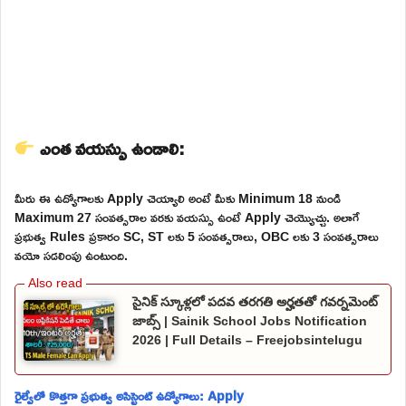
ఎంత వయస్సు ఉండాలి:
మీరు ఈ ఉద్యోగాలకు Apply చెయ్యాలి అంటే మీకు Minimum 18 నుండి
Maximum 27 సంవత్సరాల వరకు వయస్సు ఉంటే Apply చెయ్యొచ్చు. అలాగే
ప్రభుత్వ Rules ప్రకారం SC, ST లకు 5 సంవత్సరాలు, OBC లకు 3 సంవత్సరాలు
వయో సడలింపు ఉంటుంది.
సైనిక్ స్కూళ్లలో పదవ తరగతి అర్హతతో గవర్నమెంట్
జాబ్స్ | Sainik School Jobs Notification
2026 | Full Details – Freejobsintelugu
రైల్వేలో కొత్తగా ప్రభుత్వ అసిస్టెంట్ ఉద్యోగాలు: Apply