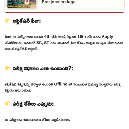
Freejobsintelugu
అప్లికేషన్ ఫీజు:
మీరు ఈ ఉద్యోగాలకు జనవరి 6th తేదీ నుండి ఫిబ్రవరి 16th తేదీ వరకు Apply
చేసుకోగలరు. ఇందులో SC, ST లకు ఎటువంటి ఫీజు లేదు.. కావున ఆలస్యం చేయకుండా
వెంటనే అప్లికేషన్ పెట్టండి.
పరీక్ష విధానం ఎలా ఉంటుంది?:
అప్లికేషన్ పెట్టుకున్న తర్వాత అందరికి Offline లో సంబంధిత ప్రభుత్వ సంస్థవారు పరీక్ష
పెట్టడం జరుగుతుంది.
పరీక్ష తేదీలు ఎప్పుడు:
ఈ పరీక్షలకు సంబందించిన తేదీలు వెల్లడించలేదు.