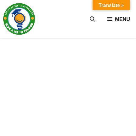
Skip
Translate »
to
content
MENU