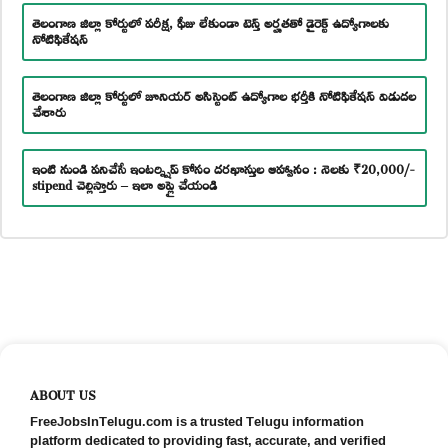
తెలంగాణ జిల్లా కోర్టులో పరీక్ష, ఫీజు లేకుండా టెన్త్ అర్హతతో డైరెక్ట్ ఉద్యోగాలకు
నోటిఫికేషన్
తెలంగాణ జిల్లా కోర్టులో జూనియర్ అసిస్టెంట్ ఉద్యోగాల భర్తీకి నోటిఫికేషన్ విడుదల
చేశారు
ఇంటి నుండి పనిచేసే ఇంటర్న్షిప్ కోసం దరఖాస్తుల ఆహ్వానం : నెలకు ₹20,000/-
stipend చెల్లిస్తారు – ఇలా అప్లై చేయండి
ABOUT US
FreeJobsInTelugu.com is a trusted Telugu information
platform dedicated to providing fast, accurate, and verified