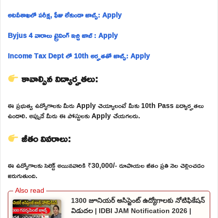
అటవీశాఖలో పరీక్ష, ఫీజు లేకుండా జాబ్స్: Apply
Byjus 4 వారాలు ట్రైనింగ్ ఇచ్చి జాబ్ : Apply
Income Tax Dept లో 10th అర్హతతో జాబ్స్: Apply
కావాల్సిన విద్యార్హతలు:
ఈ ప్రభుత్వ ఉద్యోగాలకు మీరు Apply చెయ్యాలంటే మీకు 10th Pass విద్యార్హతలు
ఉండాలి. అప్పుడే మీరు ఈ పోస్టులకు Apply చేయగలరు.
జీతం వివరాలు:
ఈ ఉద్యోగాలకు సెలెక్ట్ అయినవారికి ₹30,000/- రూపాయల జీతం ప్రతి నెల చెల్లించడం
జరుగుతుంది.
1300 జూనియర్ అసిస్టెంట్ ఉద్యోగాలకు నోటిఫికేషన్
విడుదల | IDBI JAM Notification 2026 |