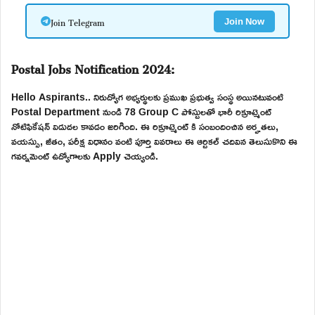
Join Telegram
Join Now
Postal Jobs Notification 2024:
Hello Aspirants.. నిరుద్యోగ అభ్యర్థులకు ప్రముఖ ప్రభుత్వ సంస్థ అయినటువంటి
Postal Department నుండి 78 Group C పోస్టులతో భారీ రిక్రూట్మెంట్
నోటిఫికేషన్ విడుదల కావడం జరిగింది. ఈ రిక్రూట్మెంట్ కి సంబందించిన అర్హతలు,
వయస్సు, జీతం, పరీక్ష విధానం వంటి పూర్తి వివరాలు ఈ ఆర్టికల్ చదివిన తెలుసుకొని ఈ
గవర్నమెంట్ ఉద్యోగాలకు Apply చెయ్యండి.