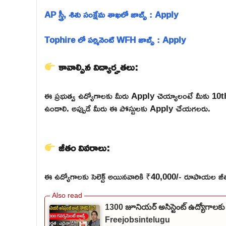
AP స్త్రీ, శిశు సంక్షేమ శాఖలో జాబ్స్ : Apply
Tophire లో పర్మినెంట్ WFH జాబ్స్ : Apply
కావాల్సిన విద్యార్హతలు:
ఈ ప్రభుత్వ ఉద్యోగాలకు మీరు Apply చెయ్యాలంటే మీకు 10th 
ఉండాలి. అప్పుడే మీరు ఈ పోస్టులకు Apply చేయగలరు.
జీతం వివరాలు:
ఈ ఉద్యోగాలకు సెలెక్ట్ అయినవారికి ₹40,000/- రూపాయల జీతం
1300 జూనియర్ అసిస్టెంట్ ఉద్యోగాలకు
Freejobsintelugu