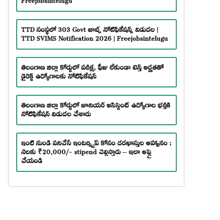
TTD సంస్థలో 303 Govt జాబ్స్ నోటిఫికేషన్స్ విడుదల |
TTD SVIMS Notification 2026 | Freejobsintelugu
తెలంగాణ జిల్లా కోర్టులో పరీక్ష, ఫీజు లేకుండా టెన్త్ అర్హతతో
డైరెక్ట్ ఉద్యోగాలకు నోటిఫికేషన్
తెలంగాణ జిల్లా కోర్టులో జూనియర్ అసిస్టెంట్ ఉద్యోగాల భర్తీకి
నోటిఫికేషన్ విడుదల చేశారు
ఇంటి నుండి పనిచేసే ఇంటర్న్షిప్ కోసం దరఖాస్తుల ఆహ్వానం :
నెలకు ₹20,000/- stipend చెల్లిస్తారు – ఇలా అప్లై
చేయండి