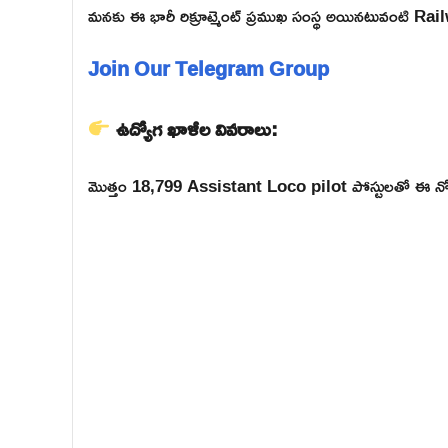
మనకు ఈ భారీ రిక్రూట్మెంట్ ప్రముఖ సంస్థ అయినటువంటి R
Join Our Telegram Group
ఉద్యోగ ఖాళీల వివరాలు:
మొత్తం 18,799 Assistant Loco pilot పోస్టులతో ఈ నోటిఫ