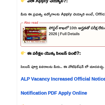
ఎలా Apply చెయ్యాలి?:
మీరు ఈ ప్రభుత్వ ఉద్యోగాలకు Apply చెయ్యాలి అంటే, Official వె
పోస్టల్ శాఖలో 10th అర్హతతో పరీక్ష లే
2026 | Full Details
ఈ పరీక్షల యొక్క సిలబస్ ఏంటి?:
సిలబస్ పూర్తి వివరాలను మీరు.. ఈ నోటిఫికేషన్ లో చూడవచ్చు.
ALP Vacancy Increased Official Notic
Notification PDF
Apply Online