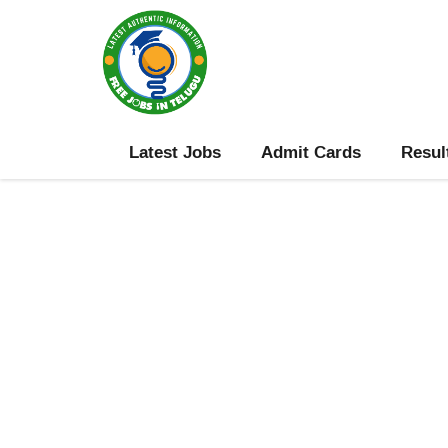
Skip
to
content
Latest Jobs
Admit Cards
Resul