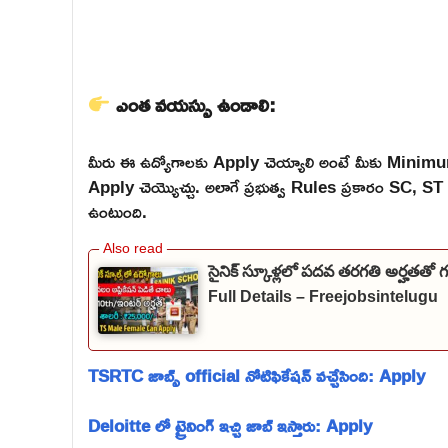
ఎంత వయస్సు ఉండాలి:
మీరు ఈ ఉద్యోగాలకు Apply చెయ్యాలి అంటే మీకు Mini
Apply చెయ్యొచ్చు. అలాగే ప్రభుత్వ Rules ప్రకారం SC,
ఉంటుంది.
సైనిక్ స్కూళ్లలో పదవ తరగతి అర్హతతో
Full Details – Freejobsintelugu
TSRTC జాబ్స్ official నోటిఫికేషన్ వచ్చేసింది: Apply
Deloitte లో ట్రైనింగ్ ఇచ్చి జాబ్ ఇస్తారు: Apply