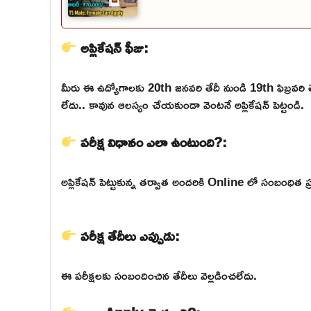
అప్లికేషన్ ఫీజు:
మీరు ఈ ఉద్యోగాలకు 20th జనవరి తేదీ నుండి 19th ఫిబ్రవర
లేదు.. కావున ఆలస్యం చేయకుండా వెంటనే అప్లికేషన్ పెట్టండి.
పరీక్ష విధానం ఎలా ఉంటుంది?:
అప్లికేషన్ పెట్టుకున్న తర్వాత అందరికి Online లో సంబంధిత ప్ర
పరీక్ష తేదీలు ఎప్పుడు:
ఈ పరీక్షలకు సంబందించిన తేదీలు వెల్లడించలేదు.