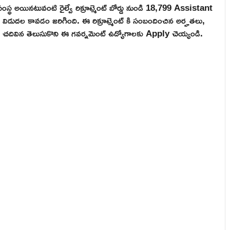
ంస్థ అయినటువంటి రైల్వే రిక్రూట్మెంట్ బోర్డు నుండి 18,799 Assistant
్ విడుదల కావడం జరిగింది. ఈ రిక్రూట్మెంట్ కి సంబందించిన అర్హతలు,
కల్ చదివిన తెలుసుకొని ఈ గవర్నమెంట్ ఉద్యోగాలకు Apply చెయ్యండి.