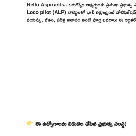
Hello Aspirants.. నిరుద్యోగ అభ్యర్థులకు ప్రముఖ ప్రభుత్వ స
Loco pilot (ALP) పోస్టులతో భారీ రిక్రూట్మెంట్ నోటిఫికేషన
వయస్సు, జీతం, పరీక్ష విధానం వంటి పూర్తి వివరాలు ఈ ఆర్టి
ఈ ఉద్యోగాలను విడుదల చేసిన ప్రభుత్వ సంస్థ: