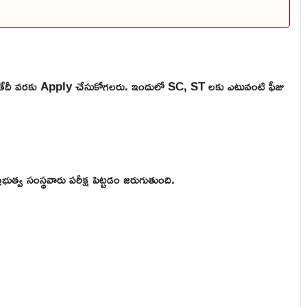
ి తేదీ వరకు Apply చేసుకోగలరు. ఇందులో SC, ST లకు ఎటువంటి ఫీజు
భుత్వ సంస్థవారు పరీక్ష పెట్టడం జరుగుతుంది.