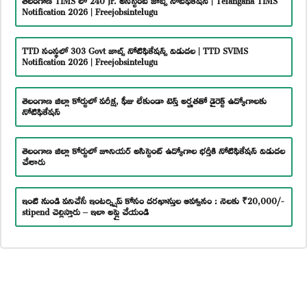
Notification 2026 | Freejobsintelugu
TTD సంస్థలో 303 Govt జాబ్స్ నోటిఫికేషన్స్ విడుదల | TTD SVIMS
Notification 2026 | Freejobsintelugu
తెలంగాణ జిల్లా కోర్టులో పరీక్ష, ఫీజు లేకుండా టెన్త్ అర్హతతో డైరెక్ట్ ఉద్యోగాలకు
నోటిఫికేషన్
తెలంగాణ జిల్లా కోర్టులో జూనియర్ అసిస్టెంట్ ఉద్యోగాల భర్తీకి నోటిఫికేషన్ విడుదల
చేశారు
ఇంటి నుండి పనిచేసే ఇంటర్న్షిప్ కోసం దరఖాస్తుల ఆహ్వానం : నెలకు ₹20,000/-
stipend చెల్లిస్తారు – ఇలా అప్లై చేయండి