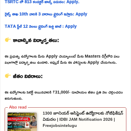
TSRTC లో 813 కండక్టర్ జాబ్స్ విడుదల: Apply.
రైల్వే శాఖ 10th వారికి 3 వారాలు ట్రైనింగ్ ఇస్తారు: Apply
TATA స్టీల్ 12 నెలలు ట్రైనింగ్ ఇచ్చి జాబ్ : Apply
కావాల్సిన విద్యార్హతలు:
ఈ ప్రభుత్వ ఉద్యోగాలకు మీరు Apply చెయ్యాలంటే మీకు Masters డిగ్రీలోని పలు
విభాగాల్లో విద్యార్హతలు ఉండాలి. అప్పుడే మీరు ఈ పోస్టులకు Apply చేయగలరు.
జీతం వివరాలు:
ఈ ఉద్యోగాలకు సెలెక్ట్ అయినవారికి ₹31,000/- రూపాయల జీతం ప్రతి నెల చెల్లించడం
జరుగుతుంది.
1300 జూనియర్ అసిస్టెంట్ ఉద్యోగాలకు నోటిఫికేషన్
విడుదల | IDBI JAM Notification 2026 |
Freejobsintelugu