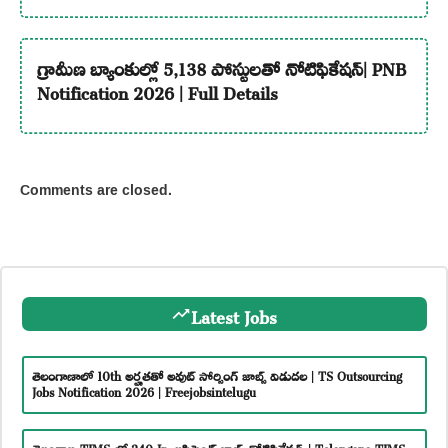
గ్రామీణ బ్యాంకుల్లో 5,138 పోస్టులతో నోటిఫికేషన్| PNB
Notification 2026 | Full Details
Comments are closed.
Latest Jobs
తెలంగాణాలో 10th అర్హతతో అవుట్ సోర్సింగ్ జాబ్స్ విడుదల | TS Outsourcing
Jobs Notification 2026 | Freejobsintelugu
తెలంగాణ TIMS లో 240 Jr. అసిస్టెంట్ జాబ్స్ నోటిఫికేషన్ | Telangana TIMS