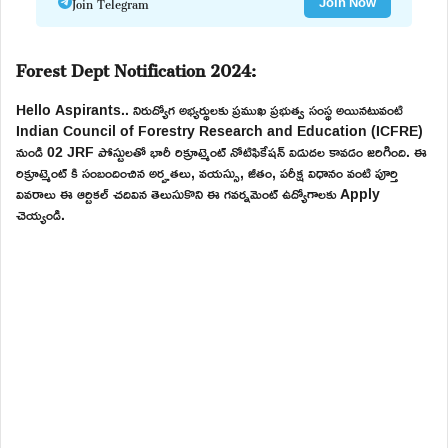
Join Telegram
Join Now
Forest Dept Notification 2024:
Hello Aspirants.. నిరుద్యోగ అభ్యర్థులకు ప్రముఖ ప్రభుత్వ సంస్థ అయినటువంటి
Indian Council of Forestry Research and Education (ICFRE)
నుండి 02 JRF పోస్టులతో భారీ రిక్రూట్మెంట్ నోటిఫికేషన్ విడుదల కావడం జరిగింది. ఈ
రిక్రూట్మెంట్ కి సంబందించిన అర్హతలు, వయస్సు, జీతం, పరీక్ష విధానం వంటి పూర్తి
వివరాలు ఈ ఆర్టికల్ చదివిన తెలుసుకొని ఈ గవర్నమెంట్ ఉద్యోగాలకు Apply
చెయ్యండి.