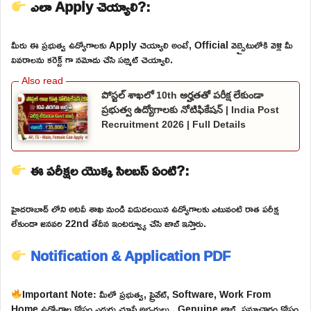
ఎలా Apply చెయ్యాలి?:
మీరు ఈ ప్రభుత్వ ఉద్యోగాలకు Apply చెయ్యాలి అంటే, Official వెబ్సైటులోకి వెళ్లి మీ
వివరాలను కరెక్ట్ గా నమోదు చేసి సబ్మిట్ చెయ్యాలి.
పోస్టల్ శాఖలో 10th అర్హతతో పరీక్ష లేకుండా
ప్రభుత్వ ఉద్యోగాలకు నోటిఫికేషన్ | India Post
Recruitment 2026 | Full Details
ఈ పరీక్షల యొక్క సిలబస్ ఏంటి?:
హైదరాబాద్ లోని అటవీ శాఖ నుండి విడుదలయిన ఉద్యోగాలకు ఎటువంటి రాత పరీక్ష
లేకుండా జనవరి 22nd తేదీన ఇంటర్వ్యూ చేసి జాబ్ ఇస్తారు.
Notification & Application PDF
Important Note: మీలో ప్రభుత్వ, ప్రైవేట్, Software, Work From
Home ఉద్యోగాల కోసం ఎదురు చూసే అభ్యర్థులు.. Genuine జాబ్స్ సమాచారం కోసం