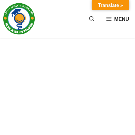
Skip
Translate »
to
content
MENU