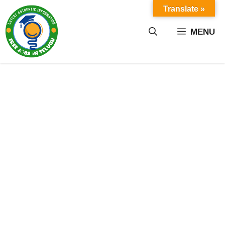
Skip
Translate »
to
content
MENU