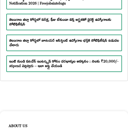
Notification 2026 | Freejobsintelugu
తెలంగాణ జిల్లా కోర్టులో పరీక్ష, ఫీజు లేకుండా టెన్త్ అర్హతతో డైరెక్ట్ ఉద్యోగాలకు
నోటిఫికేషన్
తెలంగాణ జిల్లా కోర్టులో జూనియర్ అసిస్టెంట్ ఉద్యోగాల భర్తీకి నోటిఫికేషన్ విడుదల
చేశారు
ఇంటి నుండి పనిచేసే ఇంటర్న్షిప్ కోసం దరఖాస్తుల ఆహ్వానం : నెలకు ₹20,000/-
stipend చెల్లిస్తారు – ఇలా అప్లై చేయండి
ABOUT US