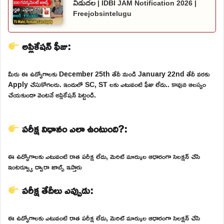
విడుదల | IDBI JAM Notification 2026 |
Freejobsintelugu
అప్లికేషన్ ఫీజు:
మీరు ఈ ఉద్యోగాలకు December 25th తేదీ నుండి January 22nd తేదీ వరకు
Apply చేసుకోగలరు. ఇందులో SC, ST లకు ఎటువంటి ఫీజు లేదు.. కావున ఆలస్యం
చేయకుండా వెంటనే అప్లికేషన్ పెట్టండి.
పరీక్ష విధానం ఎలా ఉంటుంది?:
ఈ ఉద్యోగాలకు ఎటువంటి రాత పరీక్ష లేదు, మెరిట్ మార్కుల ఆధారంగా సెలక్షన్ చేసి
ఇంటర్వ్యూ ద్వారా జాబ్స్ ఇస్తారు
పరీక్ష తేదీలు ఎప్పుడు:
ఈ ఉద్యోగాలకు ఎటువంటి రాత పరీక్ష లేదు, మెరిట్ మార్కుల ఆధారంగా సెలక్షన్ చేసి