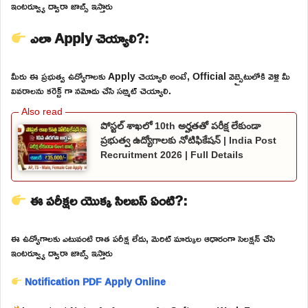
ఇంటర్వ్యూ ద్వారా జాబ్స్ ఇస్తారు
ఎలా Apply చెయ్యాలి?:
మీరు ఈ ప్రభుత్వ ఉద్యోగాలకు Apply చెయ్యాలి అంటే, Official వెబ్సైటులోకి వెళ్లి మీ
వివరాలను కరెక్ట్ గా నమోదు చేసి సబ్మిట్ చెయ్యాలి.
పోస్టల్ శాఖలో 10th అర్హతతో పరీక్ష లేకుండా
ప్రభుత్వ ఉద్యోగాలకు నోటిఫికేషన్ | India Post
Recruitment 2026 | Full Details
ఈ పరీక్షల యొక్క సిలబస్ ఏంటి?:
ఈ ఉద్యోగాలకు ఎటువంటి రాత పరీక్ష లేదు, మెరిట్ మార్కుల ఆధారంగా సెలక్షన్ చేసి
ఇంటర్వ్యూ ద్వారా జాబ్స్ ఇస్తారు
Notification PDF
Apply Online