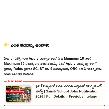
ఎంత వయస్సు ఉండాలి:
మీరు ఈ ఉద్యోగాలకు Apply చెయ్యాలి అంటే మీకు Minimum 18 నుండి
Maximum 35 సంవత్సరాల వరకు వయస్సు ఉంటే Apply చెయ్యొచ్చు. అలాగే
ప్రభుత్వ Rules ప్రకారం SC, ST లకు 5 సంవత్సరాలు, OBC లకు 3 సంవత్సరాలు
వయో సడలింపు ఉంటుంది.
సైనిక్ స్కూళ్లలో పదవ తరగతి అర్హతతో గవర్నమెంట్
జాబ్స్ | Sainik School Jobs Notification
2026 | Full Details – Freejobsintelugu