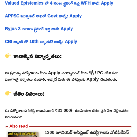
Valued Epistemics లో 4 నెలలు ట్రైనింగ్ ఇచ్చి WFH జాబ్: Apply
APPSC మున్సిపల్ శాఖలో Govt జాబ్స్: Apply
Byjus 3 వారాలు ట్రైనింగ్ ఇచ్చి జాబ్: Apply
CBI బ్యాంక్ లో 10th అర్హతతో జాబ్స్: Apply
కావాల్సిన విద్యార్హతలు:
ఈ ప్రభుత్వ ఉద్యోగాలకు మీరు Apply చెయ్యాలంటే మీకు డిగ్రీ / PG లోని పలు
విభాగాల్లో అర్హతలు ఉండాలి. అప్పుడే మీరు ఈ పోస్టులకు Apply చేయగలరు.
జీతం వివరాలు:
ఈ ఉద్యోగాలకు సెలెక్ట్ అయినవారికి ₹31,000/- రూపాయల జీతం ప్రతి నెల చెల్లించడం
జరుగుతుంది.
1300 జూనియర్ అసిస్టెంట్ ఉద్యోగాలకు నోటిఫికేషన్