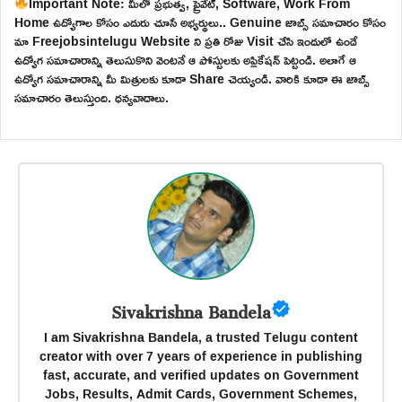
Important Note: మీలో ప్రభుత్వ, ప్రైవేట్, Software, Work From
Home ఉద్యోగాల కోసం ఎదురు చూసే అభ్యర్థులు.. Genuine జాబ్స్ సమాచారం కోసం
మా Freejobsintelugu Website ని ప్రతి రోజు Visit చేసి ఇందులో ఉండే
ఉద్యోగ సమాచారాన్ని తెలుసుకొని వెంటనే ఆ పోస్టులకు అప్లికేషన్ పెట్టండి. అలాగే ఆ
ఉద్యోగ సమాచారాన్ని మీ మిత్రులకు కూడా Share చెయ్యండి. వారికి కూడా ఈ జాబ్స్
సమాచారం తెలుస్తుంది. ధన్యవాదాలు.
Sivakrishna Bandela
I am Sivakrishna Bandela, a trusted Telugu content
creator with over 7 years of experience in publishing
fast, accurate, and verified updates on Government
Jobs, Results, Admit Cards, Government Schemes,