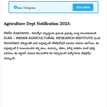
Join Telegram
Join Now
Agriculture Dept Notification 2023:
Hello Aspirants.. నిరుద్యోగ అభ్యర్థులకు ప్రముఖ ప్రభుత్వ సంస్థ అయినటువంటి
ICAR – INDIAN AGRICULTURAL RESEARCH INSTITUTE నుండి
Assistant పోస్టులతో భారీ రిక్రూట్మెంట్ నోటిఫికేషన్ విడుదల కావడం జరిగింది. ఈ
రిక్రూట్మెంట్ కి సంబందించిన అర్హతలు, వయస్సు, జీతం, పరీక్ష విధానం వంటి పూర్తి
వివరాలు ఈ ఆర్టికల్ చదివిన తెలుసుకొని ఈ గవర్నమెంట్ ఉద్యోగాలకు Apply
చెయ్యండి.