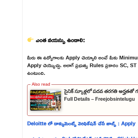
ఎంత వయస్సు ఉండాలి:
మీరు ఈ ఉద్యోగాలకు Apply చెయ్యాలి అంటే మీకు Mini
Apply చెయ్యొచ్చు. అలాగే ప్రభుత్వ Rules ప్రకారం SC,
ఉంటుంది.
సైనిక్ స్కూళ్లలో పదవ తరగతి అర్హతతో
Full Details – Freejobsintelugu
Deloitte లో డాక్యుమెంట్స్ వెరిఫికేషన్ చేసే జాబ్స్ : Apply