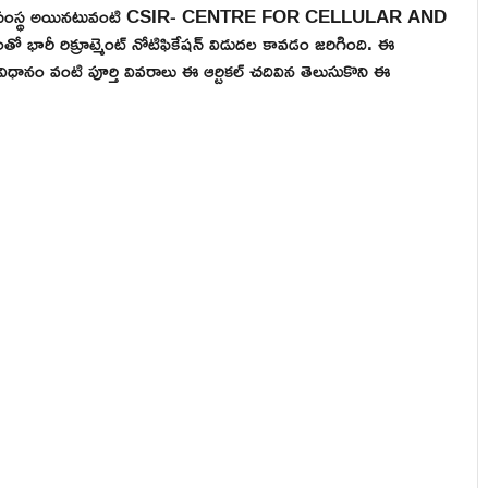
ప్రభుత్వ సంస్థ అయినటువంటి CSIR- CENTRE FOR CELLULAR AND
 రిక్రూట్మెంట్ నోటిఫికేషన్ విడుదల కావడం జరిగింది. ఈ
 విధానం వంటి పూర్తి వివరాలు ఈ ఆర్టికల్ చదివిన తెలుసుకొని ఈ