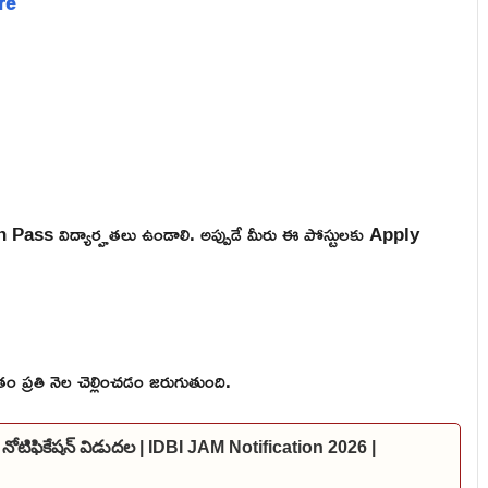
ere
 Pass విద్యార్హతలు ఉండాలి. అప్పుడే మీరు ఈ పోస్టులకు Apply
 ప్రతి నెల చెల్లించడం జరుగుతుంది.
 నోటిఫికేషన్ విడుదల | IDBI JAM Notification 2026 |