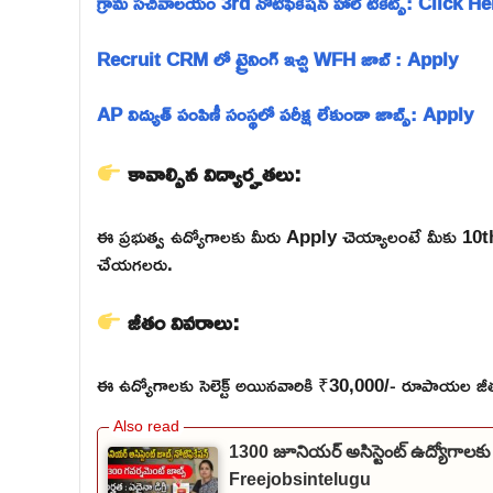
గ్రామ సచివాలయం 3rd నోటిఫికేషన్ హాల్ టికెట్స్: Click H
Recruit CRM లో ట్రైనింగ్ ఇచ్చి WFH జాబ్ : Apply
AP విద్యుత్ పంపిణీ సంస్థలో పరీక్ష లేకుండా జాబ్స్: Apply
కావాల్సిన విద్యార్హతలు:
ఈ ప్రభుత్వ ఉద్యోగాలకు మీరు Apply చెయ్యాలంటే మీకు 10th
చేయగలరు.
జీతం వివరాలు:
ఈ ఉద్యోగాలకు సెలెక్ట్ అయినవారికి ₹30,000/- రూపాయల జీతం
1300 జూనియర్ అసిస్టెంట్ ఉద్యోగాలకు
Freejobsintelugu