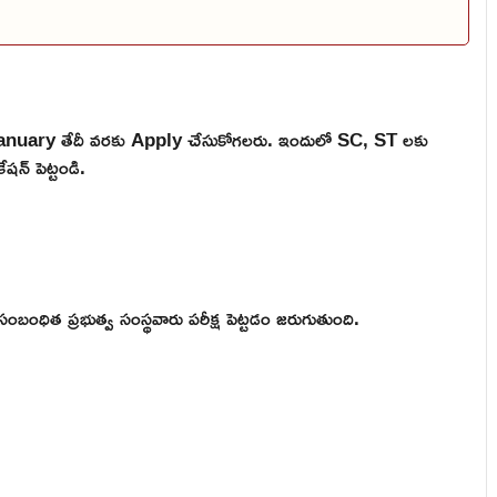
anuary తేదీ వరకు Apply చేసుకోగలరు. ఇందులో SC, ST లకు
షన్ పెట్టండి.
సంబంధిత ప్రభుత్వ సంస్థవారు పరీక్ష పెట్టడం జరుగుతుంది.