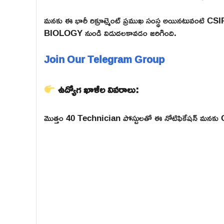
మనకు ఈ భారీ రిక్రూట్మెంట్ ప్రముఖ సంస్థ అయిన
BIOLOGY నుండి విడుదలకావడం జరిగింది.
Join Our Telegram Group
ఉద్యోగ ఖాళీల వివరాలు:
మొత్తం 40 Technician పోస్టులతో ఈ నోటిఫికేషన్ మనకు Off