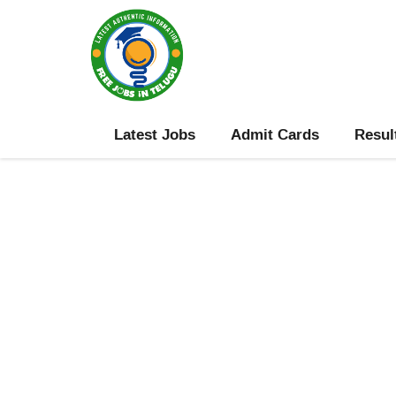
Skip
to
content
Latest Jobs
Admit Cards
Resul