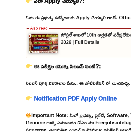
ఎలా Apply చెయ్యాలి?:
మీరు ఈ ప్రభుత్వ ఉద్యోగాలకు Apply చెయ్యాలి అంటే, Official వె
పోస్టల్ శాఖలో 10th అర్హతతో పరీక్ష లే
2026 | Full Details
ఈ పరీక్షల యొక్క సిలబస్ ఏంటి?:
సిలబస్ పూర్తి వివరాలను మీరు.. ఈ నోటిఫికేషన్ లో చూడవచ్చు.
Notification PDF
Apply Online
Important Note: మీలో ప్రభుత్వ, ప్రైవేట్, Softwar
Genuine జాబ్స్ సమాచారం కోసం మా Freejobsintelugu W
సమాచారాన్ని తెలుసుకొని వెంటనే ఆ పోస్టులకు అప్లికేషన్ పెట్