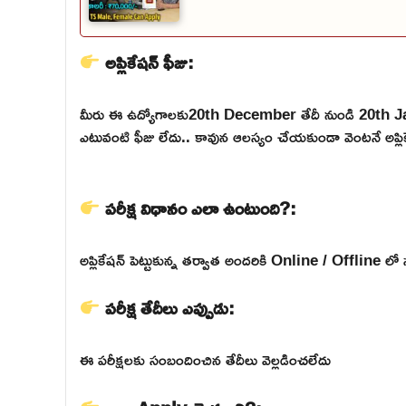
అప్లికేషన్ ఫీజు:
మీరు ఈ ఉద్యోగాలకు20th December తేదీ నుండి 20th J
ఎటువంటి ఫీజు లేదు.. కావున ఆలస్యం చేయకుండా వెంటనే అప్లికే
పరీక్ష విధానం ఎలా ఉంటుంది?:
అప్లికేషన్ పెట్టుకున్న తర్వాత అందరికి Online / Offline లో 
పరీక్ష తేదీలు ఎప్పుడు:
ఈ పరీక్షలకు సంబందించిన తేదీలు వెల్లడించలేదు