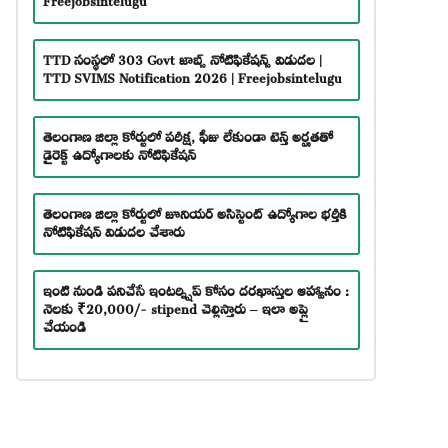
TTD సంస్థలో 303 Govt జాబ్స్ నోటిఫికేషన్స్ విడుదల |
TTD SVIMS Notification 2026 | Freejobsintelugu
తెలంగాణ జిల్లా కోర్టులో పరీక్ష, ఫీజు లేకుండా టెన్త్ అర్హతతో
డైరెక్ట్ ఉద్యోగాలకు నోటిఫికేషన్
తెలంగాణ జిల్లా కోర్టులో జూనియర్ అసిస్టెంట్ ఉద్యోగాల భర్తీకి
నోటిఫికేషన్ విడుదల చేశారు
ఇంటి నుండి పనిచేసే ఇంటర్న్షిప్ కోసం దరఖాస్తుల ఆహ్వానం :
నెలకు ₹20,000/- stipend చెల్లిస్తారు – ఇలా అప్లై
చేయండి