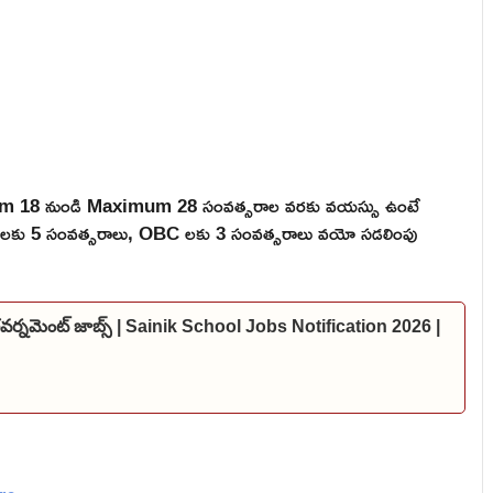
mum 18 నుండి Maximum 28 సంవత్సరాల వరకు వయస్సు ఉంటే
 ST లకు 5 సంవత్సరాలు, OBC లకు 3 సంవత్సరాలు వయో సడలింపు
 గవర్నమెంట్ జాబ్స్ | Sainik School Jobs Notification 2026 |