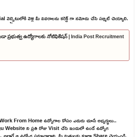
బ్సైటులోకి వెళ్లి మీ వివరాలను కరెక్ట్ గా నమోదు చేసి సబ్మిట్ చెయ్యాలి.
కుండా ప్రభుత్వ ఉద్యోగాలకు నోటిఫికేషన్ | India Post Recruitment
e, Work From Home ఉద్యోగాల కోసం ఎదురు చూసే అభ్యర్థులు..
ebsite ని ప్రతి రోజు Visit చేసి ఇందులో ఉండే ఉద్యోగ
టండి. అలాగే ఆ ఉద్యోగ సమాచారాన్ని మీ మిత్రులకు కూడా Share చెయ్యండి.