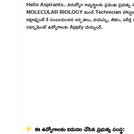
Hello Aspirants.. నిరుద్యోగ అభ్యర్థులకు ప్రముఖ 
MOLECULAR BIOLOGY నుండి Technician పోస్టులతో భారీ
రిక్రూట్మెంట్ కి సంబందించిన అర్హతలు, వయస్సు, జీతం, పరీక్ష
గవర్నమెంట్ ఉద్యోగాలకు Apply చెయ్యండి.
ఈ ఉద్యోగాలను విడుదల చేసిన ప్రభుత్వ సంస్థ: