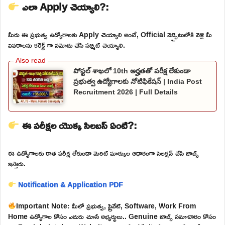
ఎలా Apply చెయ్యాలి?:
మీరు ఈ ప్రభుత్వ ఉద్యోగాలకు Apply చెయ్యాలి అంటే, Official వెబ్సైటులోకి వెళ్లి మీ
వివరాలను కరెక్ట్ గా నమోదు చేసి సబ్మిట్ చెయ్యాలి.
పోస్టల్ శాఖలో 10th అర్హతతో పరీక్ష లేకుండా
ప్రభుత్వ ఉద్యోగాలకు నోటిఫికేషన్ | India Post
Recruitment 2026 | Full Details
ఈ పరీక్షల యొక్క సిలబస్ ఏంటి?:
ఈ ఉద్యోగాలకు రాత పరీక్ష లేకుండా మెరిట్ మార్కుల ఆధారంగా సెలక్షన్ చేసి జాబ్స్
ఇస్తారు.
Notification & Application PDF
Important Note: మీలో ప్రభుత్వ, ప్రైవేట్, Software, Work From
Home ఉద్యోగాల కోసం ఎదురు చూసే అభ్యర్థులు.. Genuine జాబ్స్ సమాచారం కోసం