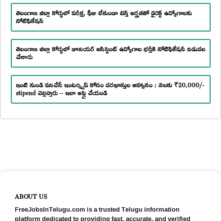
తెలంగాణ జిల్లా కోర్టులో పరీక్ష, ఫీజు లేకుండా టెన్త్ అర్హతతో డైరెక్ట్ ఉద్యోగాలకు
నోటిఫికేషన్
తెలంగాణ జిల్లా కోర్టులో జూనియర్ అసిస్టెంట్ ఉద్యోగాల భర్తీకి నోటిఫికేషన్ విడుదల
చేశారు
ఇంటి నుండి పనిచేసే ఇంటర్న్షిప్ కోసం దరఖాస్తుల ఆహ్వానం : నెలకు ₹20,000/-
stipend చెల్లిస్తారు – ఇలా అప్లై చేయండి
ABOUT US
FreeJobsInTelugu.com is a trusted Telugu information
platform dedicated to providing fast, accurate, and verified