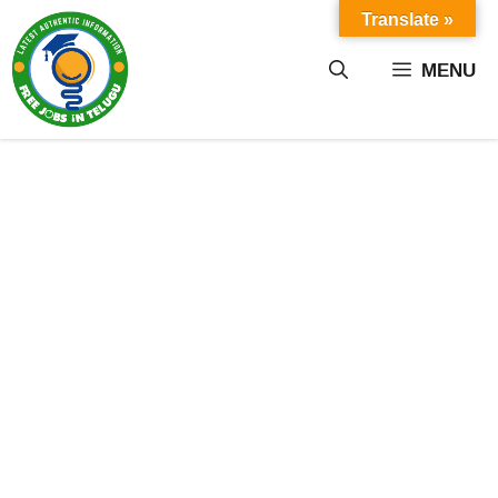
Skip
Translate »
to
content
MENU