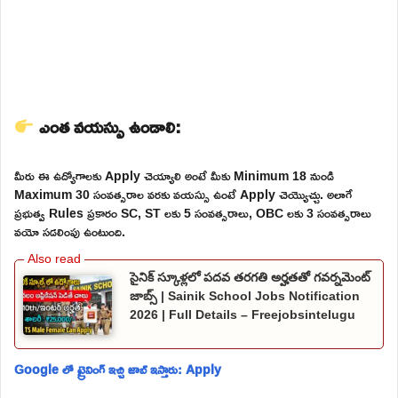
ఎంత వయస్సు ఉండాలి:
మీరు ఈ ఉద్యోగాలకు Apply చెయ్యాలి అంటే మీకు Minimum 18 నుండి
Maximum 30 సంవత్సరాల వరకు వయస్సు ఉంటే Apply చెయ్యొచ్చు. అలాగే
ప్రభుత్వ Rules ప్రకారం SC, ST లకు 5 సంవత్సరాలు, OBC లకు 3 సంవత్సరాలు
వయో సడలింపు ఉంటుంది.
సైనిక్ స్కూళ్లలో పదవ తరగతి అర్హతతో గవర్నమెంట్
జాబ్స్ | Sainik School Jobs Notification
2026 | Full Details – Freejobsintelugu
Google లో ట్రైనింగ్ ఇచ్చి జాబ్ ఇస్తారు: Apply