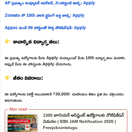
AP ప్రభుత్వం కంప్యూటర్ ఆపరేటర్, Jr.అసిస్టెంట్ జాబ్స్: Apply
Zomato లో 10th వారికి ట్రైనింగ్ ఇచ్చి జాబ్స్: Apply
Appsc నుండి 99 పోస్టిలతో కొత్త నోటిఫికేషన్: Apply
కావాల్సిన విద్యార్హతలు:
ఈ ప్రభుత్వ ఉద్యోగాలకు మీరు Apply చెయ్యాలంటే మీకు 10th విద్యార్హతలు ఉండాలి.
అప్పుడే మీరు ఈ పోస్టులకు Apply చేయగలరు.
జీతం వివరాలు:
ఈ ఉద్యోగాలకు సెలెక్ట్ అయినవారికి ₹30,000/- రూపాయల జీతం ప్రతి నెల చెల్లించడం
జరుగుతుంది.
1300 జూనియర్ అసిస్టెంట్ ఉద్యోగాలకు నోటిఫికేషన్
విడుదల | IDBI JAM Notification 2026 |
Freejobsintelugu