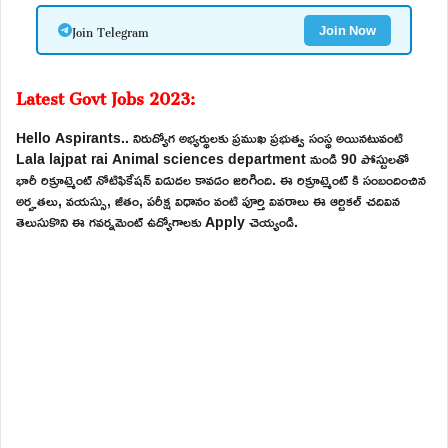
Join Telegram
Join Now
Latest Govt Jobs 2023:
Hello Aspirants.. నిరుద్యోగ అభ్యర్థులకు ప్రముఖ ప్రభుత్వ సంస్థ అయినటువంటి
Lala lajpat rai Animal sciences department నుండి 90 పోస్టులతో
భారీ రిక్రూట్మెంట్ నోటిఫికేషన్ విడుదల కావడం జరిగింది. ఈ రిక్రూట్మెంట్ కి సంబందించిన
అర్హతలు, వయస్సు, జీతం, పరీక్ష విధానం వంటి పూర్తి వివరాలు ఈ ఆర్టికల్ చదివిన
తెలుసుకొని ఈ గవర్నమెంట్ ఉద్యోగాలకు Apply చెయ్యండి.