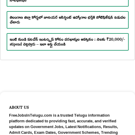
తెలంగాణ జిల్లా కోర్టులో జూనియర్ అసిస్టెంట్ ఉద్యోగాల భర్తీకి నోటిఫికేషన్ విడుదల
చేశారు
ఇంటి నుండి పనిచేసే ఇంటర్న్షిప్ కోసం దరఖాస్తుల ఆహ్వానం : నెలకు ₹20,000/-
stipend చెల్లిస్తారు – ఇలా అప్లై చేయండి
ABOUT US
FreeJobsInTelugu.com is a trusted Telugu information
platform dedicated to providing fast, accurate, and verified
updates on Government Jobs, Latest Notifications, Results,
Admit Cards, Exam Dates, Government Schemes, Trending