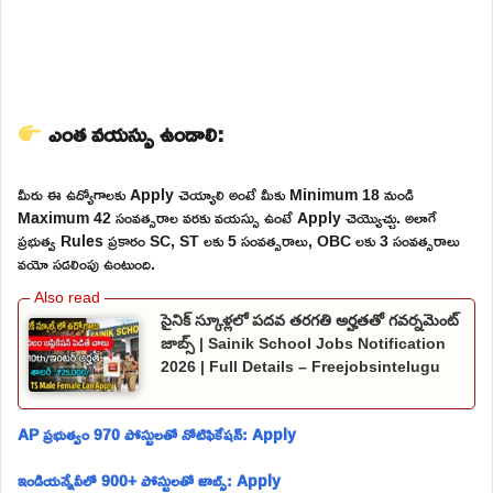
ఎంత వయస్సు ఉండాలి:
మీరు ఈ ఉద్యోగాలకు Apply చెయ్యాలి అంటే మీకు Minimum 18 నుండి
Maximum 42 సంవత్సరాల వరకు వయస్సు ఉంటే Apply చెయ్యొచ్చు. అలాగే
ప్రభుత్వ Rules ప్రకారం SC, ST లకు 5 సంవత్సరాలు, OBC లకు 3 సంవత్సరాలు
వయో సడలింపు ఉంటుంది.
సైనిక్ స్కూళ్లలో పదవ తరగతి అర్హతతో గవర్నమెంట్
జాబ్స్ | Sainik School Jobs Notification
2026 | Full Details – Freejobsintelugu
AP ప్రభుత్వం 970 పోస్టులతో నోటిఫికేషన్: Apply
ఇండియన్నేవీలో 900+ పోస్టులతో జాబ్స్: Apply