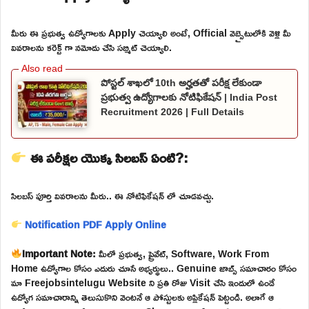
మీరు ఈ ప్రభుత్వ ఉద్యోగాలకు Apply చెయ్యాలి అంటే, Official వెబ్సైటులోకి వెళ్లి మీ
వివరాలను కరెక్ట్ గా నమోదు చేసి సబ్మిట్ చెయ్యాలి.
పోస్టల్ శాఖలో 10th అర్హతతో పరీక్ష లేకుండా
ప్రభుత్వ ఉద్యోగాలకు నోటిఫికేషన్ | India Post
Recruitment 2026 | Full Details
ఈ పరీక్షల యొక్క సిలబస్ ఏంటి?:
సిలబస్ పూర్తి వివరాలను మీరు.. ఈ నోటిఫికేషన్ లో చూడవచ్చు.
Notification PDF
Apply Online
Important Note:
మీలో ప్రభుత్వ, ప్రైవేట్, Software, Work From
Home ఉద్యోగాల కోసం ఎదురు చూసే అభ్యర్థులు.. Genuine జాబ్స్ సమాచారం కోసం
మా Freejobsintelugu Website ని ప్రతి రోజు Visit చేసి ఇందులో ఉండే
ఉద్యోగ సమాచారాన్ని తెలుసుకొని వెంటనే ఆ పోస్టులకు అప్లికేషన్ పెట్టండి. అలాగే ఆ