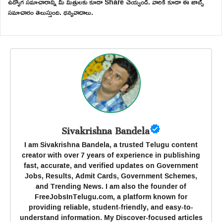
ఉద్యోగ సమాచారాన్ని మీ మిత్రులకు కూడా Share చెయ్యండి. వారికి కూడా ఈ జాబ్స్
సమాచారం తెలుస్తుంది. ధన్యవాదాలు.
Sivakrishna Bandela
I am Sivakrishna Bandela, a trusted Telugu content
creator with over 7 years of experience in publishing
fast, accurate, and verified updates on Government
Jobs, Results, Admit Cards, Government Schemes,
and Trending News. I am also the founder of
FreeJobsInTelugu.com, a platform known for
providing reliable, student-friendly, and easy-to-
understand information. My Discover-focused articles