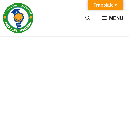
Skip
Translate »
to
content
MENU