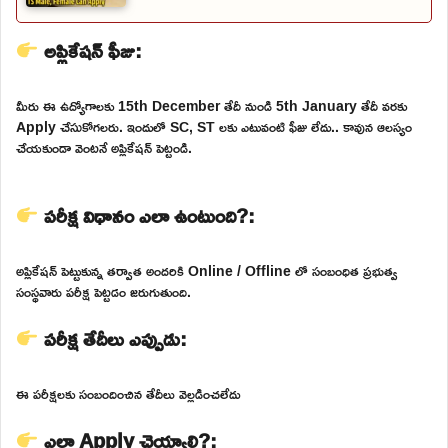
అప్లికేషన్ ఫీజు:
మీరు ఈ ఉద్యోగాలకు 15th December తేదీ నుండి 5th January తేదీ వరకు
Apply చేసుకోగలరు. ఇందులో SC, ST లకు ఎటువంటి ఫీజు లేదు.. కావున ఆలస్యం
చేయకుండా వెంటనే అప్లికేషన్ పెట్టండి.
పరీక్ష విధానం ఎలా ఉంటుంది?:
అప్లికేషన్ పెట్టుకున్న తర్వాత అందరికి Online / Offline లో సంబంధిత ప్రభుత్వ
సంస్థవారు పరీక్ష పెట్టడం జరుగుతుంది.
పరీక్ష తేదీలు ఎప్పుడు:
ఈ పరీక్షలకు సంబందించిన తేదీలు వెల్లడించలేదు
ఎలా Apply చెయ్యాలి?: