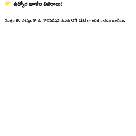
ఉద్యోగ ఖాళీల వివరాలు:
మొత్తం 90 పోస్టులతో ఈ నోటిఫికేషన్ మనకు Official గా రిలీజ్ కావడం జరిగింది.