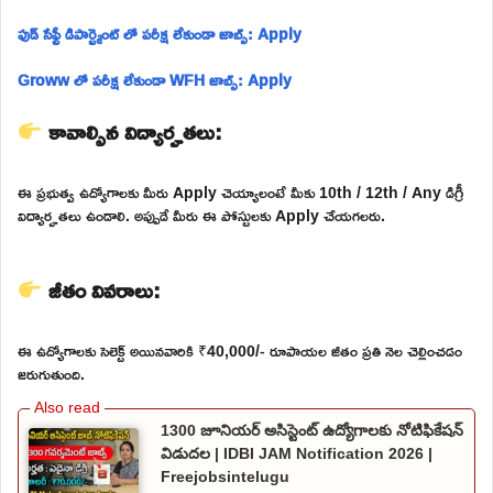
ఫుడ్ సేఫ్టీ డిపార్ట్మెంట్ లో పరీక్ష లేకుండా జాబ్స్: Apply
Groww లో పరీక్ష లేకుండా WFH జాబ్స్: Apply
కావాల్సిన విద్యార్హతలు:
ఈ ప్రభుత్వ ఉద్యోగాలకు మీరు Apply చెయ్యాలంటే మీకు 10th / 12th / Any డిగ్రీ
విద్యార్హతలు ఉండాలి. అప్పుడే మీరు ఈ పోస్టులకు Apply చేయగలరు.
జీతం వివరాలు:
ఈ ఉద్యోగాలకు సెలెక్ట్ అయినవారికి ₹40,000/- రూపాయల జీతం ప్రతి నెల చెల్లించడం
జరుగుతుంది.
1300 జూనియర్ అసిస్టెంట్ ఉద్యోగాలకు నోటిఫికేషన్
విడుదల | IDBI JAM Notification 2026 |
Freejobsintelugu