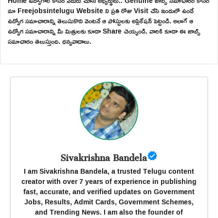
Home ఉద్యోగాల కోసం ఎదురు చూసే అభ్యర్థులు.. Genuine జాబ్స్ సమాచారం కోసం
మా Freejobsintelugu Website ని ప్రతి రోజు Visit చేసి ఇందులో ఉండే
ఉద్యోగ సమాచారాన్ని తెలుసుకొని వెంటనే ఆ పోస్టులకు అప్లికేషన్ పెట్టండి. అలాగే ఆ
ఉద్యోగ సమాచారాన్ని మీ మిత్రులకు కూడా Share చెయ్యండి. వారికి కూడా ఈ జాబ్స్
సమాచారం తెలుస్తుంది. ధన్యవాదాలు.
Sivakrishna Bandela
I am Sivakrishna Bandela, a trusted Telugu content
creator with over 7 years of experience in publishing
fast, accurate, and verified updates on Government
Jobs, Results, Admit Cards, Government Schemes,
and Trending News. I am also the founder of