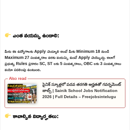
ఎంత వయస్సు ఉండాలి:
మీరు ఈ ఉద్యోగాలకు Apply చెయ్యాలి అంటే మీకు Minimum 18 నుండి
Maximum 27 సంవత్సరాల వరకు వయస్సు ఉంటే Apply చెయ్యొచ్చు. అలాగే
ప్రభుత్వ Rules ప్రకారం SC, ST లకు 5 సంవత్సరాలు, OBC లకు 3 సంవత్సరాలు
వయో సడలింపు ఉంటుంది.
సైనిక్ స్కూళ్లలో పదవ తరగతి అర్హతతో గవర్నమెంట్
జాబ్స్ | Sainik School Jobs Notification
2026 | Full Details – Freejobsintelugu
కావాల్సిన విద్యార్హతలు: