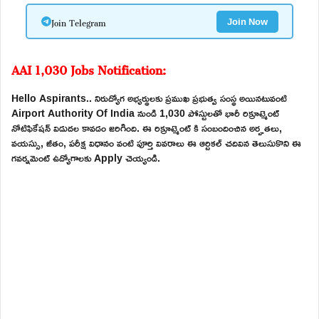
Join Telegram
Join Now
AAI 1,030 Jobs Notification:
Hello Aspirants.. నిరుద్యోగ అభ్యర్థులకు ప్రముఖ ప్రభుత్వ సంస్థ అయినటువంటి
Airport Authority Of India నుండి 1,030 పోస్టులతో భారీ రిక్రూట్మెంట్
నోటిఫికేషన్ విడుదల కావడం జరిగింది. ఈ రిక్రూట్మెంట్ కి సంబందించిన అర్హతలు,
వయస్సు, జీతం, పరీక్ష విధానం వంటి పూర్తి వివరాలు ఈ ఆర్టికల్ చదివిన తెలుసుకొని ఈ
గవర్నమెంట్ ఉద్యోగాలకు Apply చెయ్యండి.