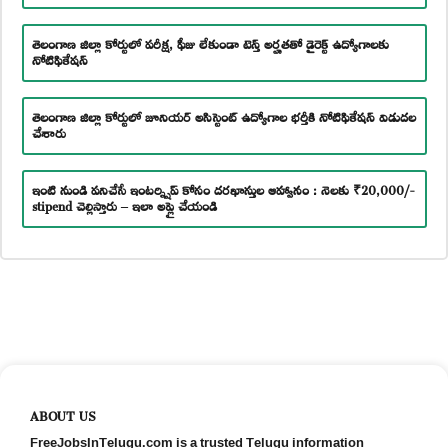
తెలంగాణ జిల్లా కోర్టులో పరీక్ష, ఫీజు లేకుండా టెన్త్ అర్హతతో డైరెక్ట్ ఉద్యోగాలకు
నోటిఫికేషన్
తెలంగాణ జిల్లా కోర్టులో జూనియర్ అసిస్టెంట్ ఉద్యోగాల భర్తీకి నోటిఫికేషన్ విడుదల
చేశారు
ఇంటి నుండి పనిచేసే ఇంటర్న్షిప్ కోసం దరఖాస్తుల ఆహ్వానం : నెలకు ₹20,000/-
stipend చెల్లిస్తారు – ఇలా అప్లై చేయండి
ABOUT US
FreeJobsInTelugu.com is a trusted Telugu information