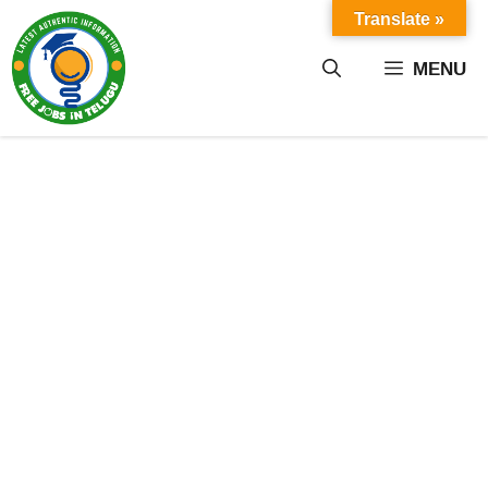
Skip
Translate »
to
content
MENU