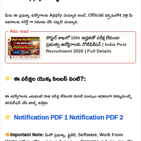
మీరు ఈ ప్రభుత్వ ఉద్యోగాలకు Apply చెయ్యాలి అంటే, Official వెబ్సైటులోకి వెళ్లి మీ
వివరాలను కరెక్ట్ గా నమోదు చేసి సబ్మిట్ చెయ్యాలి.
పోస్టల్ శాఖలో 10th అర్హతతో పరీక్ష లేకుండా
ప్రభుత్వ ఉద్యోగాలకు నోటిఫికేషన్ | India Post
Recruitment 2026 | Full Details
ఈ పరీక్షల యొక్క సిలబస్ ఏంటి?:
ఈ ఉద్యోగాలకు ఎటువంటి రాత పరీక్ష లేకుండా మెరిట్ మార్కుల ఆధారంగా డాక్యుమెంట్స్
వెరిఫికేషన్ చేసి జాబ్స్ ఇస్తారు
Notification PDF 1
Notification PDF 2
Important Note:
మీలో ప్రభుత్వ, ప్రైవేట్, Software, Work From