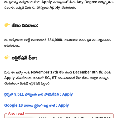
ఈ ప్రభుత్వ ఉద్యోగాలకు మీరు Apply చెయ్యాలంటే మీకు Any Degree విద్యార్హతలు
ఉండాలి. అప్పుడే మీరు ఈ పోస్టులకు Apply చేయగలరు.
జీతం వివరాలు:
ఈ ఉద్యోగాలకు సెలెక్ట్ అయినవారికి ₹34,000/- రూపాయల జీతం ప్రతి నెల చెల్లించడం
జరుగుతుంది.
అప్లికేషన్ ఫీజు:
మీరు ఈ ఉద్యోగాలకు November 17th తేదీ నుండి December 8th తేదీ వరకు
Apply చేసుకోగలరు. ఇందులో SC, ST లకు ఎటువంటి ఫీజు లేదు.. కావున ఆలస్యం
చేయకుండా వెంటనే అప్లికేషన్ పెట్టండి.
రైల్వేలో 9,511 పోస్టులకు భారీ నోటిఫికేషన్ : Apply
Google 18 వారాలు ట్రైనింగ్ ఇచ్చి జాబ్ : Apply