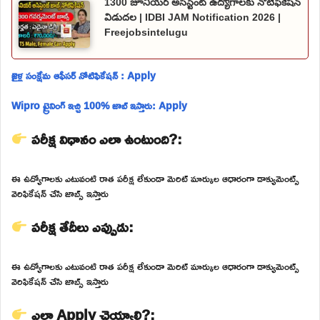
1300 జూనియర్ అసిస్టెంట్ ఉద్యోగాలకు నోటిఫికేషన్
విడుదల | IDBI JAM Notification 2026 |
Freejobsintelugu
జైళ్ల సంక్షేమ ఆఫీసర్ నోటిఫికేషన్ : Apply
Wipro ట్రైనింగ్ ఇచ్చి 100% జాబ్ ఇస్తారు: Apply
పరీక్ష విధానం ఎలా ఉంటుంది?:
ఈ ఉద్యోగాలకు ఎటువంటి రాత పరీక్ష లేకుండా మెరిట్ మార్కుల ఆధారంగా డాక్యుమెంట్స్
వెరిఫికేషన్ చేసి జాబ్స్ ఇస్తారు
పరీక్ష తేదీలు ఎప్పుడు:
ఈ ఉద్యోగాలకు ఎటువంటి రాత పరీక్ష లేకుండా మెరిట్ మార్కుల ఆధారంగా డాక్యుమెంట్స్
వెరిఫికేషన్ చేసి జాబ్స్ ఇస్తారు
ఎలా Apply చెయ్యాలి?: