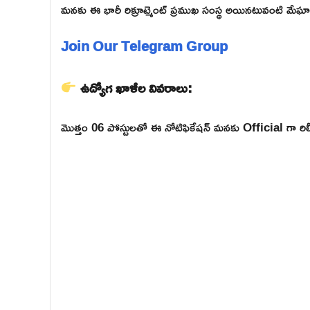
మనకు ఈ భారీ రిక్రూట్మెంట్ ప్రముఖ సంస్థ అయినటువంటి మేఘ
Join Our Telegram Group
ఉద్యోగ ఖాళీల వివరాలు:
మొత్తం 06 పోస్టులతో ఈ నోటిఫికేషన్ మనకు Official గా రిల