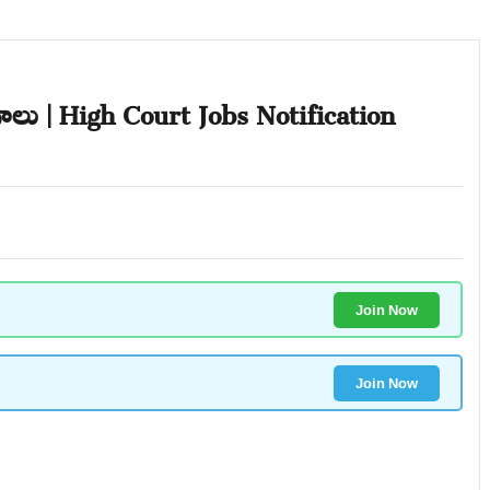
ోగాలు | High Court Jobs Notification
Join Now
Join Now