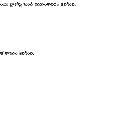
ాలయ హైకోర్టు నుండి విడుదలకావడం జరిగింది.
ీజ్ కావడం జరిగింది.