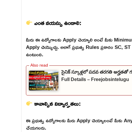
ఎంత వయస్సు ఉండాలి:
మీరు ఈ ఉద్యోగాలకు Apply చెయ్యాలి అంటే మీకు Mini
Apply చెయ్యొచ్చు. అలాగే ప్రభుత్వ Rules ప్రకారం SC,
ఉంటుంది.
సైనిక్ స్కూళ్లలో పదవ తరగతి అర్హతతో
Full Details – Freejobsintelugu
కావాల్సిన విద్యార్హతలు:
ఈ ప్రభుత్వ ఉద్యోగాలకు మీరు Apply చెయ్యాలంటే మీకు Any
చేయగలరు.