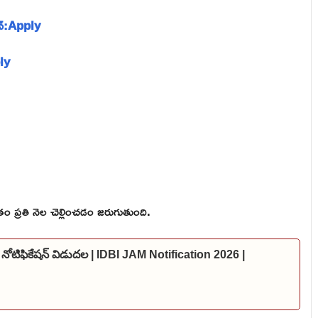
ేషన్:Apply
ply
 ప్రతి నెల చెల్లించడం జరుగుతుంది.
 నోటిఫికేషన్ విడుదల | IDBI JAM Notification 2026 |