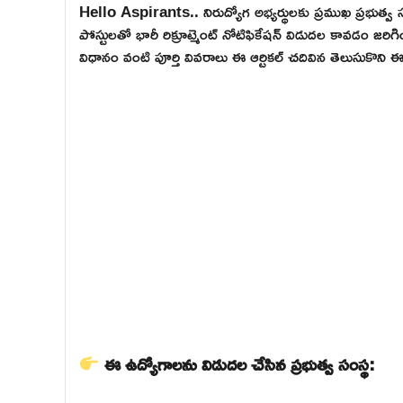
Hello Aspirants.. నిరుద్యోగ అభ్యర్థులకు ప్రముఖ ప్రభుత
పోస్టులతో భారీ రిక్రూట్మెంట్ నోటిఫికేషన్ విడుదల కావడం జరిగ
విధానం వంటి పూర్తి వివరాలు ఈ ఆర్టికల్ చదివిన తెలుసుకొన
ఈ ఉద్యోగాలను విడుదల చేసిన ప్రభుత్వ సంస్థ: