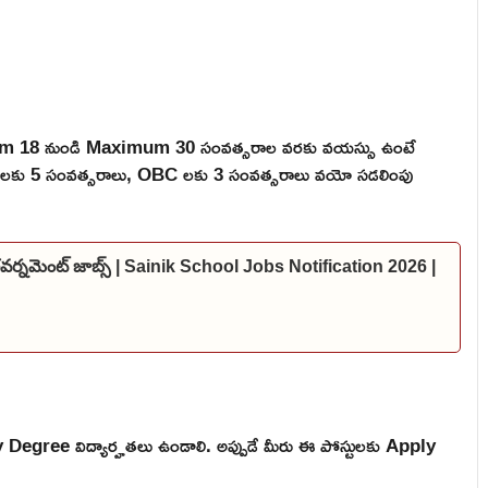
mum 18 నుండి Maximum 30 సంవత్సరాల వరకు వయస్సు ఉంటే
 ST లకు 5 సంవత్సరాలు, OBC లకు 3 సంవత్సరాలు వయో సడలింపు
 గవర్నమెంట్ జాబ్స్ | Sainik School Jobs Notification 2026 |
 Degree విద్యార్హతలు ఉండాలి. అప్పుడే మీరు ఈ పోస్టులకు Apply