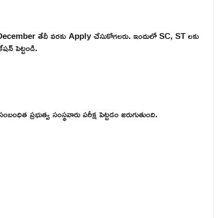
 December తేదీ వరకు Apply చేసుకోగలరు. ఇందులో SC, ST లకు
షన్ పెట్టండి.
సంబంధిత ప్రభుత్వ సంస్థవారు పరీక్ష పెట్టడం జరుగుతుంది.