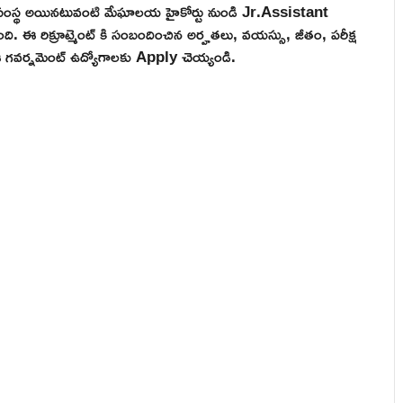
్వ సంస్థ అయినటువంటి మేఘాలయ హైకోర్టు నుండి Jr.Assistant
ింది. ఈ రిక్రూట్మెంట్ కి సంబందించిన అర్హతలు, వయస్సు, జీతం, పరీక్ష
ి ఈ గవర్నమెంట్ ఉద్యోగాలకు Apply చెయ్యండి.