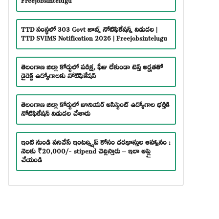
TTD సంస్థలో 303 Govt జాబ్స్ నోటిఫికేషన్స్ విడుదల |
TTD SVIMS Notification 2026 | Freejobsintelugu
తెలంగాణ జిల్లా కోర్టులో పరీక్ష, ఫీజు లేకుండా టెన్త్ అర్హతతో
డైరెక్ట్ ఉద్యోగాలకు నోటిఫికేషన్
తెలంగాణ జిల్లా కోర్టులో జూనియర్ అసిస్టెంట్ ఉద్యోగాల భర్తీకి
నోటిఫికేషన్ విడుదల చేశారు
ఇంటి నుండి పనిచేసే ఇంటర్న్షిప్ కోసం దరఖాస్తుల ఆహ్వానం :
నెలకు ₹20,000/- stipend చెల్లిస్తారు – ఇలా అప్లై
చేయండి