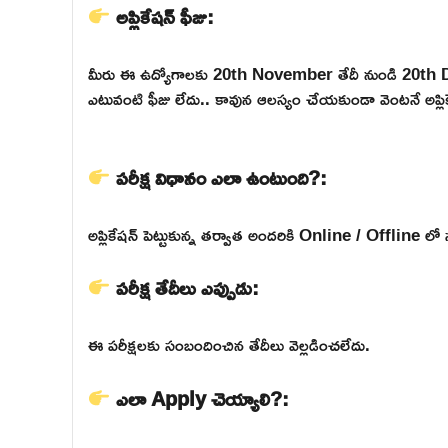
అప్లికేషన్ ఫీజు:
మీరు ఈ ఉద్యోగాలకు 20th November తేదీ నుండి 20th
ఎటువంటి ఫీజు లేదు.. కావున ఆలస్యం చేయకుండా వెంటనే అప్లికే
పరీక్ష విధానం ఎలా ఉంటుంది?:
అప్లికేషన్ పెట్టుకున్న తర్వాత అందరికి Online / Offline లో 
పరీక్ష తేదీలు ఎప్పుడు:
ఈ పరీక్షలకు సంబందించిన తేదీలు వెల్లడించలేదు.
ఎలా Apply చెయ్యాలి?: