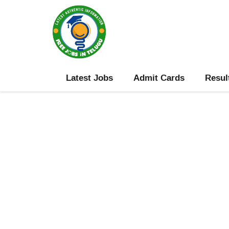
Skip
to
content
Latest Jobs
Admit Cards
Resul