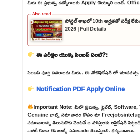
మీరు ఈ ప్రభుత్వ ఉద్యోగాలకు Apply చెయ్యాలి అంటే, Official వె
పోస్టల్ శాఖలో 10th అర్హతతో పరీక్ష లే
2026 | Full Details
ఈ పరీక్షల యొక్క సిలబస్ ఏంటి?:
సిలబస్ పూర్తి వివరాలను మీరు.. ఈ నోటిఫికేషన్ లో చూడవచ్చు.
Notification PDF
Apply Online
Important Note: మీలో ప్రభుత్వ, ప్రైవేట్, Softwar
Genuine జాబ్స్ సమాచారం కోసం మా Freejobsintelugu W
సమాచారాన్ని తెలుసుకొని వెంటనే ఆ పోస్టులకు అప్లికేషన్ పెట్
వారికి కూడా ఈ జాబ్స్ సమాచారం తెలుస్తుంది. ధన్యవాదాలు.