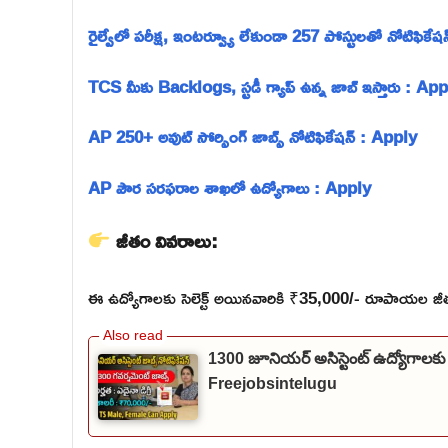
రైల్వేలో పరీక్ష, ఇంటర్వ్యూ లేకుండా 257 పోస్టులతో నోటిఫిక
TCS మీకు Backlogs, స్టడీ గ్యాప్ ఉన్న జాబ్ ఇస్తారు : Ap
AP 250+ అవుట్ సోర్సింగ్ జాబ్స్ నోటిఫికేషన్ : Apply
AP పౌర సరఫరాల శాఖలో ఉద్యోగాలు : Apply
జీతం వివరాలు:
ఈ ఉద్యోగాలకు సెలెక్ట్ అయినవారికి ₹35,000/- రూపాయల జీతం
1300 జూనియర్ అసిస్టెంట్ ఉద్యోగాలకు
Freejobsintelugu