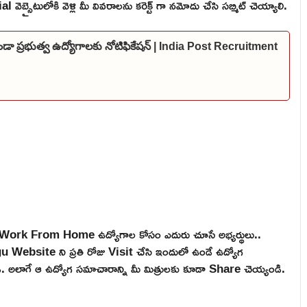
బ్సైటులోకి వెళ్లి మీ వివరాలను కరెక్ట్ గా నమోదు చేసి సబ్మిట్ చెయ్యాలి.
కుండా ప్రభుత్వ ఉద్యోగాలకు నోటిఫికేషన్ | India Post Recruitment
e, Work From Home ఉద్యోగాల కోసం ఎదురు చూసే అభ్యర్థులు..
ebsite ని ప్రతి రోజు Visit చేసి ఇందులో ఉండే ఉద్యోగ
టండి. అలాగే ఆ ఉద్యోగ సమాచారాన్ని మీ మిత్రులకు కూడా Share చెయ్యండి.