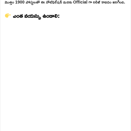
మొత్తం 1900 పోస్టులతో ఈ నోటిఫికేషన్ మనకు Official గా రిలీజ్ కావడం జరిగింది.
ఎంత వయస్సు ఉండాలి: