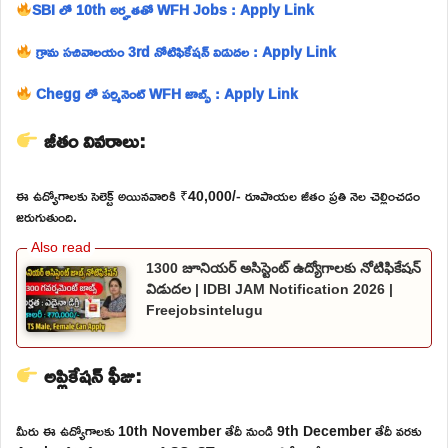
SBI లో 10th అర్హతతో WFH Jobs : Apply Link
గ్రామ సచివాలయం 3rd నోటిఫికేషన్ విడుదల : Apply Link
Chegg లో పర్మినెంట్ WFH జాబ్స్ : Apply Link
జీతం వివరాలు:
ఈ ఉద్యోగాలకు సెలెక్ట్ అయినవారికి ₹40,000/- రూపాయల జీతం ప్రతి నెల చెల్లించడం
జరుగుతుంది.
1300 జూనియర్ అసిస్టెంట్ ఉద్యోగాలకు నోటిఫికేషన్
విడుదల | IDBI JAM Notification 2026 |
Freejobsintelugu
అప్లికేషన్ ఫీజు:
మీరు ఈ ఉద్యోగాలకు 10th November తేదీ నుండి 9th December తేదీ వరకు