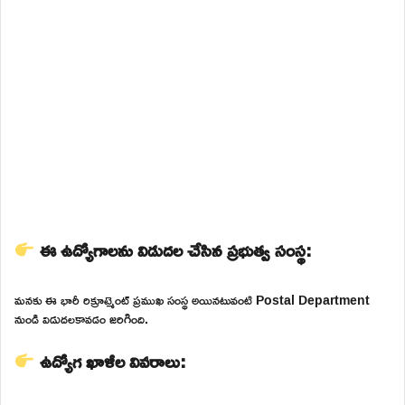
ఈ ఉద్యోగాలను విడుదల చేసిన ప్రభుత్వ సంస్థ:
మనకు ఈ భారీ రిక్రూట్మెంట్ ప్రముఖ సంస్థ అయినటువంటి Postal Department
నుండి విడుదలకావడం జరిగింది.
ఉద్యోగ ఖాళీల వివరాలు: