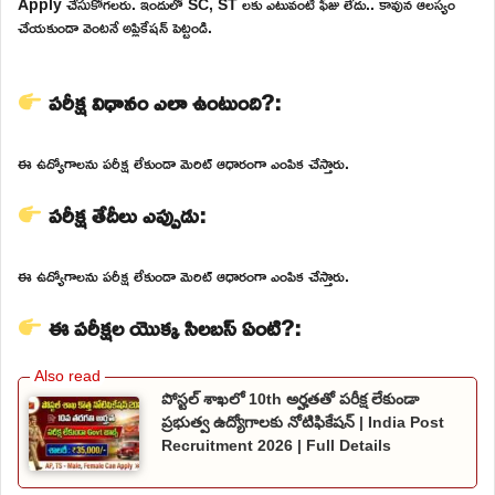
Apply చేసుకోగలరు. ఇందులో SC, ST లకు ఎటువంటి ఫీజు లేదు.. కావున ఆలస్యం
చేయకుండా వెంటనే అప్లికేషన్ పెట్టండి.
పరీక్ష విధానం ఎలా ఉంటుంది?:
ఈ ఉద్యోగాలను పరీక్ష లేకుండా మెరిట్ ఆధారంగా ఎంపిక చేస్తారు.
పరీక్ష తేదీలు ఎప్పుడు:
ఈ ఉద్యోగాలను పరీక్ష లేకుండా మెరిట్ ఆధారంగా ఎంపిక చేస్తారు.
ఈ పరీక్షల యొక్క సిలబస్ ఏంటి?:
పోస్టల్ శాఖలో 10th అర్హతతో పరీక్ష లేకుండా
ప్రభుత్వ ఉద్యోగాలకు నోటిఫికేషన్ | India Post
Recruitment 2026 | Full Details