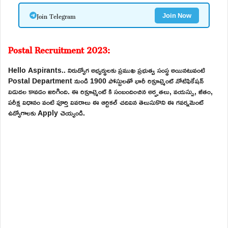
Join Telegram
Join Now
Postal Recruitment 2023:
Hello Aspirants.. నిరుద్యోగ అభ్యర్థులకు ప్రముఖ ప్రభుత్వ సంస్థ అయినటువంటి
Postal Department నుండి 1900 పోస్టులతో భారీ రిక్రూట్మెంట్ నోటిఫికేషన్
విడుదల కావడం జరిగింది. ఈ రిక్రూట్మెంట్ కి సంబందించిన అర్హతలు, వయస్సు, జీతం,
పరీక్ష విధానం వంటి పూర్తి వివరాలు ఈ ఆర్టికల్ చదివిన తెలుసుకొని ఈ గవర్నమెంట్
ఉద్యోగాలకు Apply చెయ్యండి.