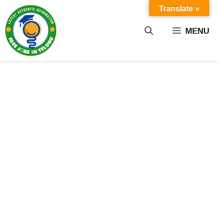
Skip
Translate »
to
content
MENU