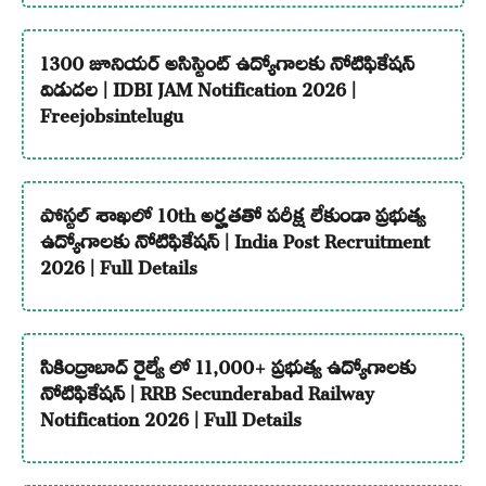
1300 జూనియర్ అసిస్టెంట్ ఉద్యోగాలకు నోటిఫికేషన్
విడుదల | IDBI JAM Notification 2026 |
Freejobsintelugu
పోస్టల్ శాఖలో 10th అర్హతతో పరీక్ష లేకుండా ప్రభుత్వ
ఉద్యోగాలకు నోటిఫికేషన్ | India Post Recruitment
2026 | Full Details
సికింద్రాబాద్ రైల్వే లో 11,000+ ప్రభుత్వ ఉద్యోగాలకు
నోటిఫికేషన్ | RRB Secunderabad Railway
Notification 2026 | Full Details