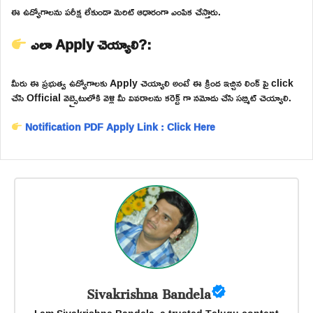
ఈ ఉద్యోగాలను పరీక్ష లేకుండా మెరిట్ ఆధారంగా ఎంపిక చేస్తారు.
ఎలా Apply చెయ్యాలి?:
మీరు ఈ ప్రభుత్వ ఉద్యోగాలకు Apply చెయ్యాలి అంటే ఈ క్రింద ఇచ్చిన లింక్ పై click
చేసి Official వెబ్సైటులోకి వెళ్లి మీ వివరాలను కరెక్ట్ గా నమోదు చేసి సబ్మిట్ చెయ్యాలి.
Notification PDF
Apply Link : Click Here
Sivakrishna Bandela