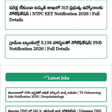
పరీక్ష లేకుండా విద్యుత్ శాఖలో 515 ప్రభుత్వ ఉద్యోగాలకు
నోటిఫికేషన్ | NTPC EET Notification 2026 | Full
Details
గ్రామీణ బ్యాంకుల్లో 5,138 పోస్టులతో నోటిఫికేషన్| PNB
Notification 2026 | Full Details
Latest Jobs
తెలంగాణాలో 10th అర్హతతో అవుట్ సోర్సింగ్ జాబ్స్ విడుదల | TS Outsourcing
Jobs Notification 2026 | Freejobsintelugu
తెలంగాణ TIMS లో 240 Jr. అసిస్టెంట్ జాబ్స్ నోటిఫికేషన్ | Telangana TIMS