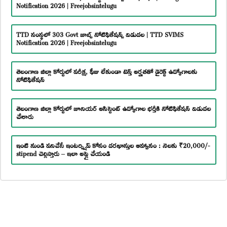
Notification 2026 | Freejobsintelugu
TTD సంస్థలో 303 Govt జాబ్స్ నోటిఫికేషన్స్ విడుదల | TTD SVIMS
Notification 2026 | Freejobsintelugu
తెలంగాణ జిల్లా కోర్టులో పరీక్ష, ఫీజు లేకుండా టెన్త్ అర్హతతో డైరెక్ట్ ఉద్యోగాలకు
నోటిఫికేషన్
తెలంగాణ జిల్లా కోర్టులో జూనియర్ అసిస్టెంట్ ఉద్యోగాల భర్తీకి నోటిఫికేషన్ విడుదల
చేశారు
ఇంటి నుండి పనిచేసే ఇంటర్న్షిప్ కోసం దరఖాస్తుల ఆహ్వానం : నెలకు ₹20,000/-
stipend చెల్లిస్తారు – ఇలా అప్లై చేయండి