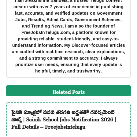
I am Sivakrishna Bandela, a trusted Telugu content
creator with over 7 years of experience in publishing
fast, accurate, and verified updates on Government
Jobs, Results, Admit Cards, Government Schemes,
and Trending News. I am also the founder of
FreeJobsInTelugu.com, a platform known for
providing reliable, student-friendly, and easy-to-
understand information. My Discover-focused articles
are crafted with real-time research, clear explanations,
and a strong commitment to accuracy. I always
prioritize user needs, ensuring that every update is
helpful, timely, and trustworthy.
Related Posts
సైనిక్ స్కూళ్లలో పదవ తరగతి అర్హతతో గవర్నమెంట్
జాబ్స్ | Sainik School Jobs Notification 2026 |
Full Details – Freejobsintelugu