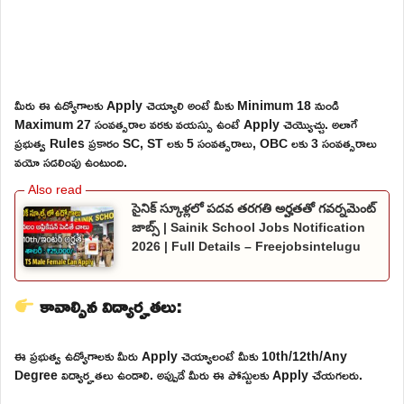
మీరు ఈ ఉద్యోగాలకు Apply చెయ్యాలి అంటే మీకు Minimum 18 నుండి
Maximum 27 సంవత్సరాల వరకు వయస్సు ఉంటే Apply చెయ్యొచ్చు. అలాగే
ప్రభుత్వ Rules ప్రకారం SC, ST లకు 5 సంవత్సరాలు, OBC లకు 3 సంవత్సరాలు
వయో సడలింపు ఉంటుంది.
సైనిక్ స్కూళ్లలో పదవ తరగతి అర్హతతో గవర్నమెంట్
జాబ్స్ | Sainik School Jobs Notification
2026 | Full Details – Freejobsintelugu
కావాల్సిన విద్యార్హతలు:
ఈ ప్రభుత్వ ఉద్యోగాలకు మీరు Apply చెయ్యాలంటే మీకు 10th/12th/Any
Degree విద్యార్హతలు ఉండాలి. అప్పుడే మీరు ఈ పోస్టులకు Apply చేయగలరు.