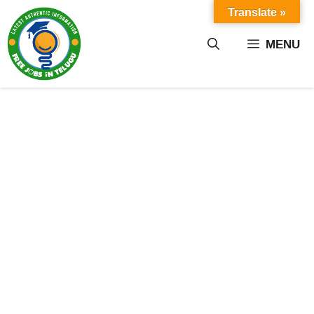
Skip
Translate »
to
content
MENU