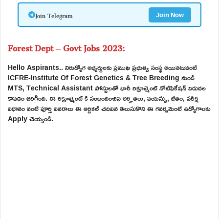
Join Telegram
Join Now
Forest Dept – Govt Jobs 2023:
Hello Aspirants.. నిరుద్యోగ అభ్యర్థులకు ప్రముఖ ప్రభుత్వ సంస్థ అయినటువంటి
ICFRE-Institute Of Forest Genetics & Tree Breeding నుండి
MTS, Technical Assistant పోస్టులతో భారీ రిక్రూట్మెంట్ నోటిఫికేషన్ విడుదల
కావడం జరిగింది. ఈ రిక్రూట్మెంట్ కి సంబందించిన అర్హతలు, వయస్సు, జీతం, పరీక్ష
విధానం వంటి పూర్తి వివరాలు ఈ ఆర్టికల్ చదివిన తెలుసుకొని ఈ గవర్నమెంట్ ఉద్యోగాలకు
Apply చెయ్యండి.