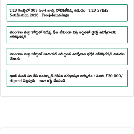
TTD సంస్థలో 303 Govt జాబ్స్ నోటిఫికేషన్స్ విడుదల | TTD SVIMS
Notification 2026 | Freejobsintelugu
తెలంగాణ జిల్లా కోర్టులో పరీక్ష, ఫీజు లేకుండా టెన్త్ అర్హతతో డైరెక్ట్ ఉద్యోగాలకు
నోటిఫికేషన్
తెలంగాణ జిల్లా కోర్టులో జూనియర్ అసిస్టెంట్ ఉద్యోగాల భర్తీకి నోటిఫికేషన్ విడుదల
చేశారు
ఇంటి నుండి పనిచేసే ఇంటర్న్షిప్ కోసం దరఖాస్తుల ఆహ్వానం : నెలకు ₹20,000/-
stipend చెల్లిస్తారు – ఇలా అప్లై చేయండి