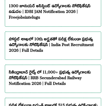
1300 జూనియర్ అసిస్టెంట్ ఉద్యోగాలకు నోటిఫికేషన్
విడుదల | IDBI JAM Notification 2026 |
Freejobsintelugu
పోస్టల్ శాఖలో 10th అర్హతతో పరీక్ష లేకుండా ప్రభుత్వ
ఉద్యోగాలకు నోటిఫికేషన్ | India Post Recruitment
2026 | Full Details
సికింద్రాబాద్ రైల్వే లో 11,000+ ప్రభుత్వ ఉద్యోగాలకు
నోటిఫికేషన్ | RRB Secunderabad Railway
Notification 2026 | Full Details
పరీక్ష లేకుండా విద్యుత్ శాఖలో 515 ప్రభుత్వ ఉద్యోగాలకు