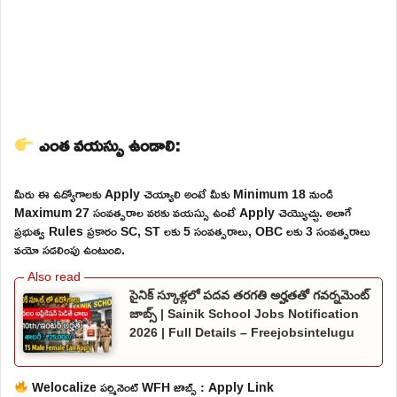
ఎంత వయస్సు ఉండాలి:
మీరు ఈ ఉద్యోగాలకు Apply చెయ్యాలి అంటే మీకు Minimum 18 నుండి
Maximum 27 సంవత్సరాల వరకు వయస్సు ఉంటే Apply చెయ్యొచ్చు. అలాగే
ప్రభుత్వ Rules ప్రకారం SC, ST లకు 5 సంవత్సరాలు, OBC లకు 3 సంవత్సరాలు
వయో సడలింపు ఉంటుంది.
సైనిక్ స్కూళ్లలో పదవ తరగతి అర్హతతో గవర్నమెంట్
జాబ్స్ | Sainik School Jobs Notification
2026 | Full Details – Freejobsintelugu
Welocalize పర్మినెంట్ WFH జాబ్స్ : Apply Link