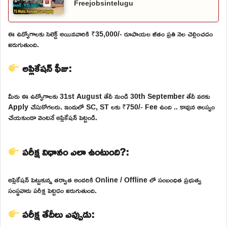
Freejobsintelugu
ఈ ఉద్యోగాలకు సెలెక్ట్ అయినవారికి ₹35,000/- రూపాయల జీతం ప్రతి నెల చెల్లించడం
జరుగుతుంది.
అప్లికేషన్ ఫీజు:
మీరు ఈ ఉద్యోగాలకు 31st August తేదీ నుండి 30th September తేదీ వరకు
Apply చేసుకోగలరు. ఇందులో SC, ST లకు ₹750/- Fee ఉంది .. కావున ఆలస్యం
చేయకుండా వెంటనే అప్లికేషన్ పెట్టండి.
పరీక్ష విధానం ఎలా ఉంటుంది?:
అప్లికేషన్ పెట్టుకున్న తర్వాత అందరికి Online / Offline లో సంబంధిత ప్రభుత్వ
సంస్థవారు పరీక్ష పెట్టడం జరుగుతుంది.
పరీక్ష తేదీలు ఎప్పుడు: