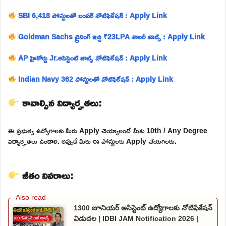
SBI 6,418 పోస్టులతో బంపర్ నోటిఫికేషన్ : Apply Link
Goldman Sachs ట్రైనింగ్ ఇచ్చి ₹23LPA శాలరీ జాబ్స్ : Apply Link
AP హైకోర్టు Jr.అసిస్టెంట్ జాబ్స్ నోటిఫికేషన్ : Apply Link
Indian Navy 362 పోస్టులతో నోటిఫికేషన్ : Apply Link
కావాల్సిన విద్యార్హతలు:
ఈ ప్రభుత్వ ఉద్యోగాలకు మీరు Apply చెయ్యాలంటే మీకు 10th / Any Degree
విద్యార్హతలు ఉండాలి. అప్పుడే మీరు ఈ పోస్టులకు Apply చేయగలరు.
జీతం వివరాలు:
1300 జూనియర్ అసిస్టెంట్ ఉద్యోగాలకు నోటిఫికేషన్
విడుదల | IDBI JAM Notification 2026 |