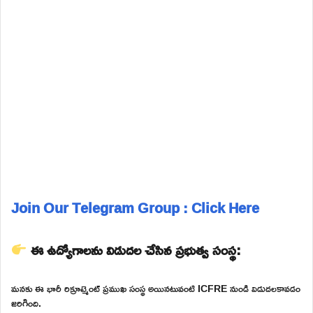
Join Our Telegram Group : Click Here
ఈ ఉద్యోగాలను విడుదల చేసిన ప్రభుత్వ సంస్థ:
మనకు ఈ భారీ రిక్రూట్మెంట్ ప్రముఖ సంస్థ అయినటువంటి ICFRE నుండి విడుదలకావడం
జరిగింది.