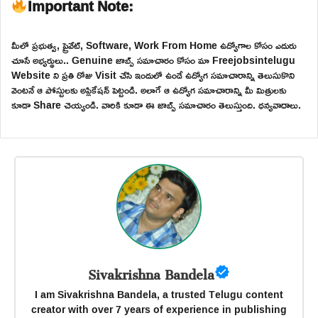
Important Note:
మీలో ప్రభుత్వ, ప్రైవేట్, Software, Work From Home ఉద్యోగాల కోసం ఎదురు
చూసే అభ్యర్థులు.. Genuine జాబ్స్ సమాచారం కోసం మా Freejobsintelugu
Website ని ప్రతి రోజు Visit చేసి ఇందులో ఉండే ఉద్యోగ సమాచారాన్ని తెలుసుకొని
వెంటనే ఆ పోస్టులకు అప్లికేషన్ పెట్టండి. అలాగే ఆ ఉద్యోగ సమాచారాన్ని మీ మిత్రులకు
కూడా Share చెయ్యండి. వారికి కూడా ఈ జాబ్స్ సమాచారం తెలుస్తుంది. ధన్యవాదాలు.
Sivakrishna Bandela
I am Sivakrishna Bandela, a trusted Telugu content
creator with over 7 years of experience in publishing