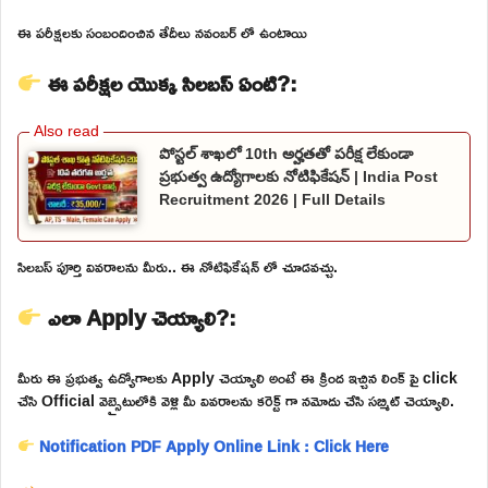
ఈ పరీక్షలకు సంబందించిన తేదీలు నవంబర్ లో ఉంటాయి
ఈ పరీక్షల యొక్క సిలబస్ ఏంటి?:
పోస్టల్ శాఖలో 10th అర్హతతో పరీక్ష లేకుండా
ప్రభుత్వ ఉద్యోగాలకు నోటిఫికేషన్ | India Post
Recruitment 2026 | Full Details
సిలబస్ పూర్తి వివరాలను మీరు.. ఈ నోటిఫికేషన్ లో చూడవచ్చు.
ఎలా Apply చెయ్యాలి?:
మీరు ఈ ప్రభుత్వ ఉద్యోగాలకు Apply చెయ్యాలి అంటే ఈ క్రింద ఇచ్చిన లింక్ పై click
చేసి Official వెబ్సైటులోకి వెళ్లి మీ వివరాలను కరెక్ట్ గా నమోదు చేసి సబ్మిట్ చెయ్యాలి.
Notification PDF
Apply Online Link : Click Here