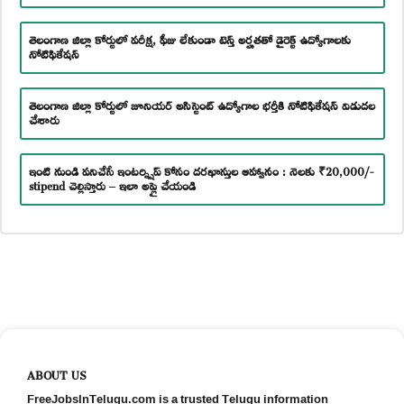
తెలంగాణ జిల్లా కోర్టులో పరీక్ష, ఫీజు లేకుండా టెన్త్ అర్హతతో డైరెక్ట్ ఉద్యోగాలకు
నోటిఫికేషన్
తెలంగాణ జిల్లా కోర్టులో జూనియర్ అసిస్టెంట్ ఉద్యోగాల భర్తీకి నోటిఫికేషన్ విడుదల
చేశారు
ఇంటి నుండి పనిచేసే ఇంటర్న్షిప్ కోసం దరఖాస్తుల ఆహ్వానం : నెలకు ₹20,000/-
stipend చెల్లిస్తారు – ఇలా అప్లై చేయండి
ABOUT US
FreeJobsInTelugu.com is a trusted Telugu information