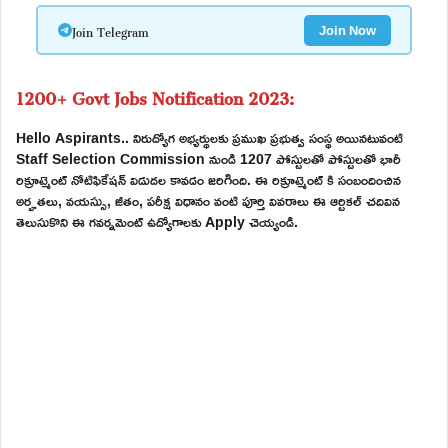
Join Telegram
Join Now
1200+ Govt Jobs Notification 2023:
Hello Aspirants.. నిరుద్యోగ అభ్యర్థులకు ప్రముఖ ప్రభుత్వ సంస్థ అయినటువంటి
Staff Selection Commission నుండి 1207 పోస్టులతో పోస్టులతో భారీ
రిక్రూట్మెంట్ నోటిఫికేషన్ విడుదల కావడం జరిగింది. ఈ రిక్రూట్మెంట్ కి సంబందించిన
అర్హతలు, వయస్సు, జీతం, పరీక్ష విధానం వంటి పూర్తి వివరాలు ఈ ఆర్టికల్ చదివిన
తెలుసుకొని ఈ గవర్నమెంట్ ఉద్యోగాలకు Apply చెయ్యండి.