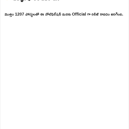
మొత్తం 1207 పోస్టులతో ఈ నోటిఫికేషన్ మనకు Official గా రిలీజ్ కావడం జరిగింది.