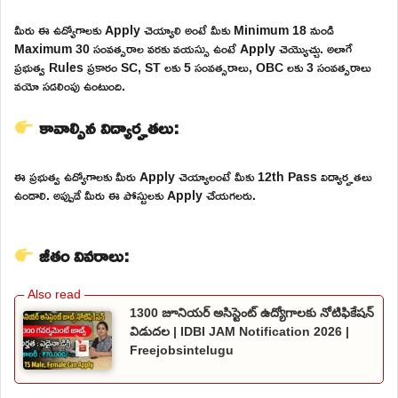
మీరు ఈ ఉద్యోగాలకు Apply చెయ్యాలి అంటే మీకు Minimum 18 నుండి
Maximum 30 సంవత్సరాల వరకు వయస్సు ఉంటే Apply చెయ్యొచ్చు. అలాగే
ప్రభుత్వ Rules ప్రకారం SC, ST లకు 5 సంవత్సరాలు, OBC లకు 3 సంవత్సరాలు
వయో సడలింపు ఉంటుంది.
కావాల్సిన విద్యార్హతలు:
ఈ ప్రభుత్వ ఉద్యోగాలకు మీరు Apply చెయ్యాలంటే మీకు 12th Pass విద్యార్హతలు
ఉండాలి. అప్పుడే మీరు ఈ పోస్టులకు Apply చేయగలరు.
జీతం వివరాలు:
1300 జూనియర్ అసిస్టెంట్ ఉద్యోగాలకు నోటిఫికేషన్
విడుదల | IDBI JAM Notification 2026 |
Freejobsintelugu