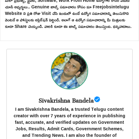
మీలో ప్రభుత్వ, ప్రైవేట్, Software, Work From Home ఉద్యోగాల కోసం ఎదురు
చూసే అభ్యర్థులు.. Genuine జాబ్స్ సమాచారం కోసం మా Freejobsintelugu
Website ని ప్రతి రోజు Visit చేసి ఇందులో ఉండే ఉద్యోగ సమాచారాన్ని తెలుసుకొని
వెంటనే ఆ పోస్టులకు అప్లికేషన్ పెట్టండి. అలాగే ఆ ఉద్యోగ సమాచారాన్ని మీ మిత్రులకు
కూడా Share చెయ్యండి. వారికి కూడా ఈ జాబ్స్ సమాచారం తెలుస్తుంది. ధన్యవాదాలు.
Sivakrishna Bandela
I am Sivakrishna Bandela, a trusted Telugu content
creator with over 7 years of experience in publishing
fast, accurate, and verified updates on Government
Jobs, Results, Admit Cards, Government Schemes,
and Trending News. I am also the founder of