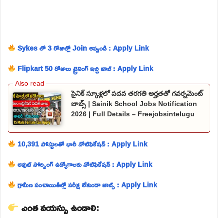
Sykes లో 3 రోజుల్లో Join అవ్వండి : Apply Link
Flipkart 50 రోజులు ట్రైనింగ్ ఇచ్చి జాబ్ : Apply Link
సైనిక్ స్కూళ్లలో పదవ తరగతి అర్హతతో గవర్నమెంట్
జాబ్స్ | Sainik School Jobs Notification
2026 | Full Details – Freejobsintelugu
10,391 పోస్టులతో భారీ నోటిఫికేషన్ : Apply Link
అవుట్ సోర్సింగ్ ఉద్యోగాలకు నోటిఫికేషన్ : Apply Link
గ్రామీణ పంచాయితీల్లో పరీక్ష లేకుండా జాబ్స్ : Apply Link
ఎంత వయస్సు ఉండాలి: