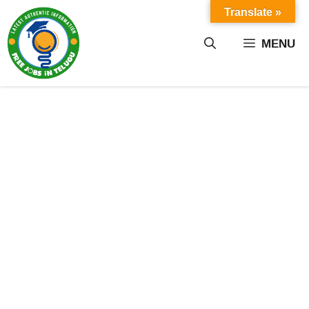
Skip
Translate »
to
content
MENU