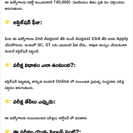
ఈ ఉద్యోగాలకు సెలెక్ట్ అయినవారికి ₹45,000/- రూపాయల జీతం ప్రతి నెల చెల్లించడం
జరుగుతుంది.
అప్లికేషన్ ఫీజు:
మీరు ఈ ఉద్యోగాలకు 2nd August తేదీ నుండి August 23rd తేదీ వరకు Apply
చేసుకోగలరు. ఇందులో SC, ST లకు ఎటువంటి ఫీజు లేదు.. కావున ఆలస్యం చేయకుండా
వెంటనే అప్లికేషన్ పెట్టండి.
పరీక్ష విధానం ఎలా ఉంటుంది?:
అప్లికేషన్ పెట్టుకున్న తర్వాత అందరికి Online లో సంబంధిత ప్రభుత్వ సంస్థవారు పరీక్ష
పెట్టడం జరుగుతుంది.
పరీక్ష తేదీలు ఎప్పుడు:
ఈ ఉద్యోగాలకు సంబందించిన పరీక్షలు అక్టోబర్ లో పెడతారు
ఈ పరీక్షల యొక్క సిలబస్ ఏంటి?: