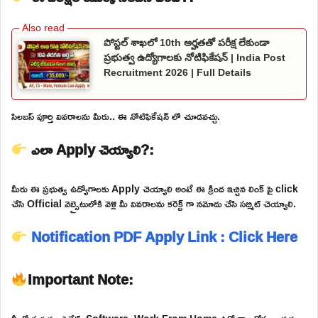
పోస్టల్ శాఖలో 10th అర్హతతో పరీక్ష లేకుండా
ప్రభుత్వ ఉద్యోగాలకు నోటిఫికేషన్ | India Post
Recruitment 2026 | Full Details
సిలబస్ పూర్తి వివరాలను మీరు.. ఈ నోటిఫికేషన్ లో చూడవచ్చు.
ఎలా Apply చెయ్యాలి?:
మీరు ఈ ప్రభుత్వ ఉద్యోగాలకు Apply చెయ్యాలి అంటే ఈ క్రింద ఇచ్చిన లింక్ పై click
చేసి Official వెబ్సైటులోకి వెళ్లి మీ వివరాలను కరెక్ట్ గా నమోదు చేసి సబ్మిట్ చెయ్యాలి.
Notification PDF
Apply Link : Click Here
Important Note: