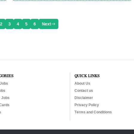
2
3
4
5
6
Next
GORIES
QUICK LINKS
 Jobs
About Us
obs
Contact us
e Jobs
Disclaimer
Cards
Privacy Policy
s
Terms and Conditions