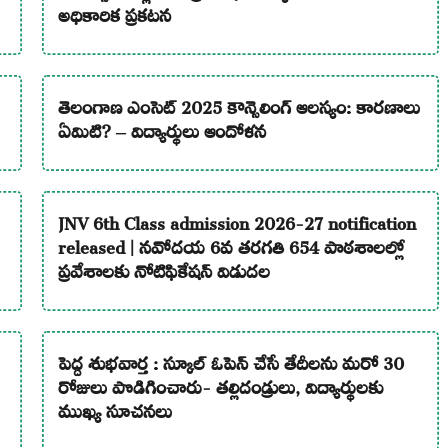
అధికారిక ప్రకటన
తెలంగాణ ఎంసెట్ 2025 కౌన్సెలింగ్ ఆలస్యం: కారణాలు
ఏమిటి? – విద్యార్థులు ఆందోళన
JNV 6th Class admission 2026-27 notification
released | నవోదయ 6వ తరగతి 654 పాఠశాలల్లో
ప్రవేశాలకు నోటిఫికేషన్ విడుదల
పెద్ద శుభవార్త : స్కూల్ ఓపెన్ చేసే తేదీలను మరో 30
రోజులు పొడిగించారు- తల్లిదండ్రులు, విద్యార్థులకు
ముఖ్య సూచనలు