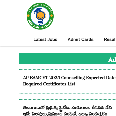
Skip
to
content
Latest Jobs
Admit Cards
Resul
Ad
AP EAMCET 2025 Counselling Expected Date
Required Certificates List
తెలంగాణలో ప్రభుత్వ ప్రైవేటు పాఠశాలల రీఓపెన్ డేట్
ఇదే: సెలవులు,పుస్తకాల పంపిణీ, విద్యా సంవత్సరం