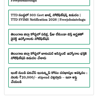
TTD సంస్థలో 303 Govt జాబ్స్ నోటిఫికేషన్స్ విడుదల |
TTD SVIMS Notification 2026 | Freejobsintelugu
తెలంగాణ జిల్లా కోర్టులో పరీక్ష, ఫీజు లేకుండా టెన్త్ అర్హతతో
డైరెక్ట్ ఉద్యోగాలకు నోటిఫికేషన్
తెలంగాణ జిల్లా కోర్టులో జూనియర్ అసిస్టెంట్ ఉద్యోగాల భర్తీకి
నోటిఫికేషన్ విడుదల చేశారు
ఇంటి నుండి పనిచేసే ఇంటర్న్షిప్ కోసం దరఖాస్తుల ఆహ్వానం :
నెలకు ₹20,000/- stipend చెల్లిస్తారు – ఇలా అప్లై
చేయండి