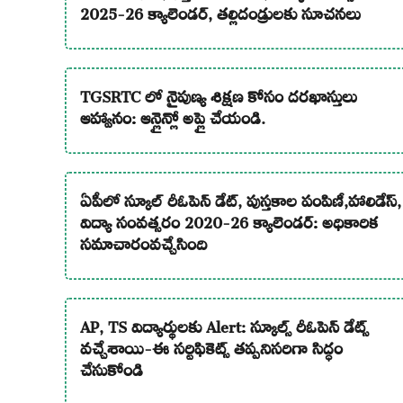
2025-26 క్యాలెండర్, తల్లిదండ్రులకు సూచనలు
TGSRTC లో నైపుణ్య శిక్షణ కోసం దరఖాస్తులు
ఆహ్వానం: ఆన్లైన్లో అప్లై చేయండి.
ఏపీలో స్కూల్ రీఓపెన్ డేట్, పుస్తకాల పంపిణీ,హాలిడేస్,
విద్యా సంవత్సరం 2020-26 క్యాలెండర్: అధికారిక
సమాచారంవచ్చేసింది
AP, TS విద్యార్థులకు Alert: స్కూల్స్ రీఓపెన్ డేట్స్
వచ్చేశాయి-ఈ సర్టిఫికెట్స్ తప్పనిసరిగా సిద్ధం
చేసుకోండి