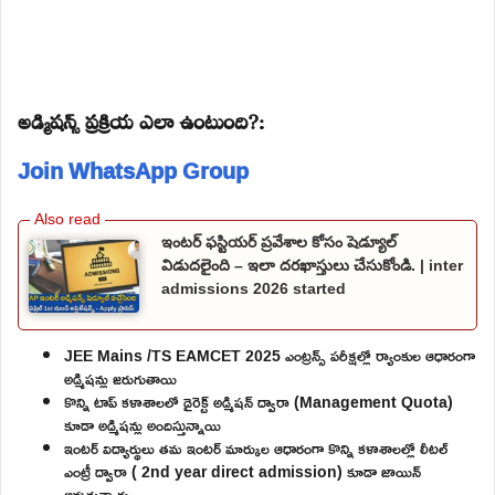
అడ్మిషన్స్ ప్రక్రియ ఎలా ఉంటుంది?:
Join WhatsApp Group
ఇంటర్ ఫస్టియర్ ప్రవేశాల కోసం షెడ్యూల్
విడుదలైంది – ఇలా దరఖాస్తులు చేసుకోండి. | inter
admissions 2026 started
JEE Mains /TS EAMCET 2025 ఎంట్రన్స్ పరీక్షల్లో ర్యాంకుల ఆధారంగా
అడ్మిషన్లు జరుగుతాయి
కొన్ని టాప్ కళాశాలలో డైరెక్ట్ అడ్మిషన్ ద్వారా (Management Quota)
కూడా అడ్మిషన్లు అందిస్తున్నాయి
ఇంటర్ విద్యార్థులు తమ ఇంటర్ మార్కుల ఆధారంగా కొన్ని కళాశాలల్లో లీటల్
ఎంట్రీ ద్వారా ( 2nd year direct admission) కూడా జాయిన్
అవుతున్నారు.