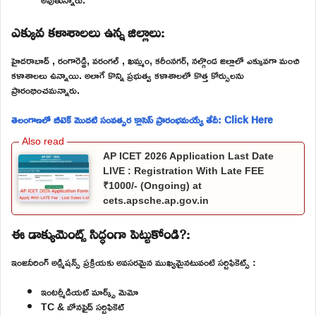
ఎక్కువ కళాశాలలు ఉన్న జిల్లాలు:
హైదరాబాద్ , రంగారెడ్డి, వరంగల్ , ఖమ్మం, కరీంనగర్, నల్గొండ జిల్లాలో ఎక్కువగా మంచి
కళాశాలలు ఉన్నాయి. అలాగే కొన్ని ప్రభుత్వ కళాశాలలో కొత్త కోర్సులను
ప్రారంభించమన్నారు.
తెలంగాణలో బీటెక్ మొదటి సంవత్సర క్లాసెస్ ప్రారంభమయ్యే తేదీ: Click Here
AP ICET 2026 Application Last Date
LIVE : Registration With Late FEE
₹1000/- (Ongoing) at
cets.apsche.ap.gov.in
ఈ డాక్యుమెంట్స్ సిద్ధంగా పెట్టుకోండి?:
ఇంజనీరింగ్ అడ్మిషన్స్ ప్రక్రియకు అవసరమైన ముఖ్యమైనటువంటి సర్టిఫికెట్స్ :
ఇంటర్మీడియట్ మార్క్స్ మెమో
TC & బోనఫైడ్ సర్టిఫికెట్