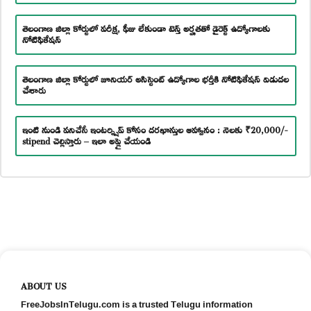
తెలంగాణ జిల్లా కోర్టులో పరీక్ష, ఫీజు లేకుండా టెన్త్ అర్హతతో డైరెక్ట్ ఉద్యోగాలకు
నోటిఫికేషన్
తెలంగాణ జిల్లా కోర్టులో జూనియర్ అసిస్టెంట్ ఉద్యోగాల భర్తీకి నోటిఫికేషన్ విడుదల
చేశారు
ఇంటి నుండి పనిచేసే ఇంటర్న్షిప్ కోసం దరఖాస్తుల ఆహ్వానం : నెలకు ₹20,000/-
stipend చెల్లిస్తారు – ఇలా అప్లై చేయండి
ABOUT US
FreeJobsInTelugu.com is a trusted Telugu information