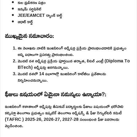
కుల ధ్రువీకరణ పత్రం
ఇన్కమ్ సర్టిఫికెట్
JEE/EAMCET ర్యాంక్ కార్డ్
ఆధార్ కార్డ్
ముఖ్యమైన సమాచారం:
ఈ నెలాఖరు నాటికి ఇంజనీరింగ్ అడ్మిషన్ల ప్రక్రియ ప్రారంభించడానికి ప్రభుత్వం
అన్ని విధాలుగా ప్రసరత్తు ప్రారంభించింది.
మొదటి దశ అడ్మిషన్ల ప్రక్రియ పూర్తయిన తర్వాత, లీటల్ ఎంట్రీ (Diploma To
BTech) అడ్మిషన్లు జరగనున్నాయి.
మొదటి దశలో 14 విభాగాల్లో ఇంజనీరింగ్ కాలేజీలు ప్రవేశాలను
నిర్వహించనున్నాయి.
ఫీజులు విషయంలో ఏమైనా సమస్యలు ఉన్నాయా?:
ఇంజనీరింగ్ కళాశాలలో అడ్మిషన్లు తీసుకునే విద్యార్థులకు ఫీజులు విషయంలో భరోసాని
కల్పిస్తూ తెలంగాణ ప్రభుత్వం ఇప్పటికే తెలంగాణ అడ్మిషన్స్ & ఫీజు రెగ్యులేటరీ కమిటీ
(TAFRC ) 2025-26, 2026-27, 2027-28 సంబంధించి ఫీజు వివరాలను
వెల్లడించింది.