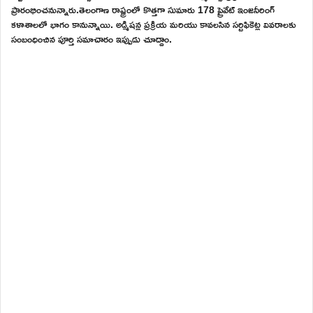
ప్రారంభించనున్నారు.తెలంగాణ రాష్ట్రంలో కొత్తగా సుమారు 178 ప్రైవేట్ ఇంజనీరింగ్
కళాశాలలో భాగం కానున్నాయి. అడ్మిషన్ల ప్రక్రియ మరియు కావలసిన సర్టిఫికెట్ల వివరాలకు
సంబంధించిన పూర్తి సమాచారం ఇప్పుడు చూద్దాం.