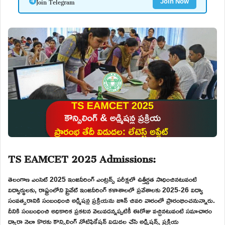
Join Telegram
Join Now
TS EAMCET 2025 Admissions:
తెలంగాణ ఎంసెట్ 2025 ఇంజనీరింగ్ ఎంట్రన్స్ పరీక్షలో ఉత్తీర్ణత సాధించినటువంటి
విద్యార్థులకు, రాష్ట్రంలోని ప్రైవేట్ ఇంజనీరింగ్ కళాశాలలో ప్రవేశాలకు 2025-26 విద్యా
సంవత్సరానికి సంబంధించి అడ్మిషన్ల ప్రక్రియను జూన్ చివరి వారంలో ప్రారంభించనున్నారు.
దీనికి సంబంధించి అధికారిక ప్రకటన వెలువడన్నప్పటికీ ఈరోజు వచ్చినటువంటి సమాచారం
ద్వారా నెలా కొరకు కౌన్సిలింగ్ నోటిఫికేషన్ విడుదల చేసి అడ్మిషన్స్ ప్రక్రియ