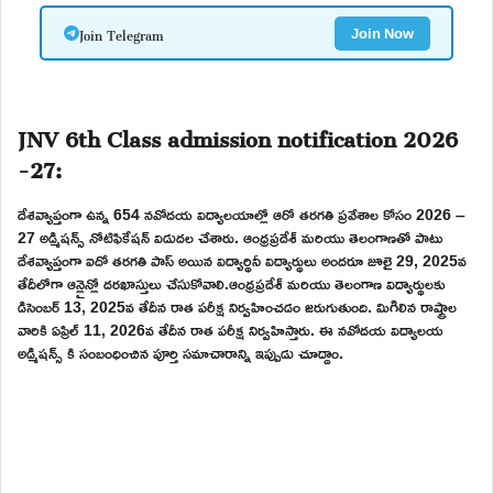
Join Telegram
Join Now
JNV 6th Class admission notification 2026
-27:
దేశవ్యాప్తంగా ఉన్న 654 నవోదయ విద్యాలయాల్లో ఆరో తరగతి ప్రవేశాల కోసం 2026 –
27 అడ్మిషన్స్ నోటిఫికేషన్ విడుదల చేశారు. ఆంధ్రప్రదేశ్ మరియు తెలంగాణతో పాటు
దేశవ్యాప్తంగా ఐదో తరగతి పాస్ అయిన విద్యార్థినీ విద్యార్థులు అందరూ జూలై 29, 2025వ
తేదీలోగా ఆన్లైన్లో దరఖాస్తులు చేసుకోవాలి.ఆంధ్రప్రదేశ్ మరియు తెలంగాణ విద్యార్థులకు
డిసెంబర్ 13, 2025వ తేదీన రాత పరీక్ష నిర్వహించడం జరుగుతుంది. మిగిలిన రాష్ట్రాల
వారికి ఏప్రిల్ 11, 2026వ తేదీన రాత పరీక్ష నిర్వహిస్తారు. ఈ నవోదయ విద్యాలయ
అడ్మిషన్స్ కి సంబంధించిన పూర్తి సమాచారాన్ని ఇప్పుడు చూద్దాం.