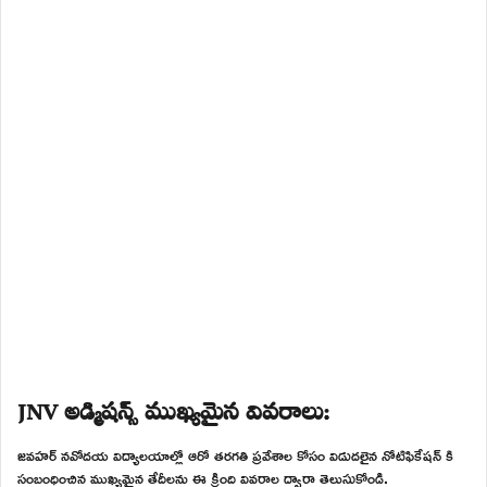
JNV అడ్మిషన్స్ ముఖ్యమైన వివరాలు:
జవహర్ నవోదయ విద్యాలయాల్లో ఆరో తరగతి ప్రవేశాల కోసం విడుదలైన నోటిఫికేషన్ కి
సంబంధించిన ముఖ్యమైన తేదీలను ఈ క్రింది వివరాల ద్వారా తెలుసుకోండి.