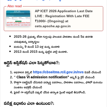
AP ICET 2026 Application Last Date
LIVE : Registration With Late FEE
₹1000/- (Ongoing) at
cets.apsche.ap.gov.in
2025-26 ప్రభుత్వ లేదా గుర్తింపు పొందిన పాఠశాల నుండి 5వ తరగతి
చదువుతున్న విద్యార్థులు
వయస్సు 9 నుండి 13 ఏళ్ల మధ్య ఉండాలి
2013 నుండి 2015 మధ్య పుట్టిన వారై ఉండాలి.
ఆన్లైన్ అప్లికేషన్ ఎలా పెట్టుకోవాలి?:
అధికారిక వెబ్సైట్
https://cbseitms.rcil.gov.in/nvs
ఓపెన్ చేయండి
”
Class VI admission notification”
ఆప్షన్ పై క్లిక్ చేయండి
కొత్తగా రిజిస్ట్రేషన్ చేసుకుని విద్యార్థి వివరాలు, పాఠశాల వివరాలు, ఫోటో మరియు
సంతకం అప్లోడ్ చేయండి
ఫైనల్ గా అప్లికేషన్ సబ్మిట్ చేసిన తర్వాత ప్రింట్ అవుట్ తీసుకోండి.
పరీక్ష విధానం ఎలా ఉంటుంది?: