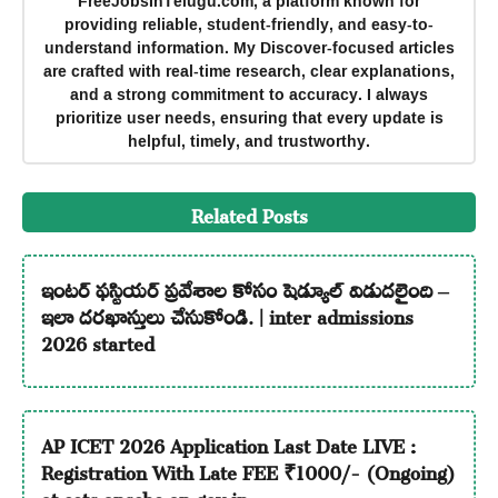
FreeJobsInTelugu.com, a platform known for
providing reliable, student-friendly, and easy-to-
understand information. My Discover-focused articles
are crafted with real-time research, clear explanations,
and a strong commitment to accuracy. I always
prioritize user needs, ensuring that every update is
helpful, timely, and trustworthy.
Related Posts
ఇంటర్ ఫస్టియర్ ప్రవేశాల కోసం షెడ్యూల్ విడుదలైంది –
ఇలా దరఖాస్తులు చేసుకోండి. | inter admissions
2026 started
AP ICET 2026 Application Last Date LIVE :
Registration With Late FEE ₹1000/- (Ongoing)
at cets.apsche.ap.gov.in