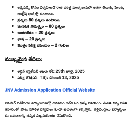
అడ్మిషన్స్ కోసం నిర్వహించే రాత పరీక్ష మాతృభాషలో అనగా తెలుగు, హిందీ,
ఇంగ్లీష్ భాషల్లో ఉంటుంది.
ప్రశ్నలు 80 ప్రశ్నలు ఉంటాయి.
మానసిక సామర్థ్యం – 80 ప్రశ్నలు
అంకగణితం – 20 ప్రశ్నలు
భాష – 20 ప్రశ్నలు
మొత్తం పరీక్ష సమయం – 2 గంటలు
ముఖ్యమైన తేదీలు:
ఆన్లైన్ అప్లికేషన్ ఆఖరు తేదీ:29th జూలై, 2025
పరీక్ష తేదీ(ఏపీ, TS): డిసెంబర్ 13, 2025
JNV Admission Application Official Website
జవహర్ నవోదయ విద్యాలయాల్లో చదవడం అనేది ఒక గొప్ప అవకాశం. ఉచిత విద్య వసతి
ఆహారంతో పాటు మౌలిక వస్తువులు కూడా ఉచితంగా కల్పిస్తారు. తల్లిదండ్రులు విద్యార్థులు
ఈ అవకాశాన్ని తప్పక సద్వినియోగం చేసుకోండి.