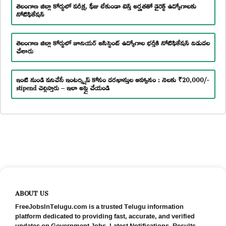
తెలంగాణ జిల్లా కోర్టులో పరీక్ష, ఫీజు లేకుండా టెన్త్ అర్హతతో డైరెక్ట్ ఉద్యోగాలకు
నోటిఫికేషన్
తెలంగాణ జిల్లా కోర్టులో జూనియర్ అసిస్టెంట్ ఉద్యోగాల భర్తీకి నోటిఫికేషన్ విడుదల
చేశారు
ఇంటి నుండి పనిచేసే ఇంటర్న్షిప్ కోసం దరఖాస్తుల ఆహ్వానం : నెలకు ₹20,000/-
stipend చెల్లిస్తారు – ఇలా అప్లై చేయండి
ABOUT US
FreeJobsInTelugu.com is a trusted Telugu information
platform dedicated to providing fast, accurate, and verified
updates on Government Jobs, Latest Notifications, Results,