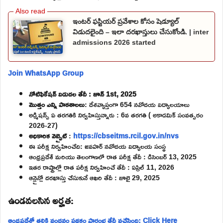
ఇంటర్ ఫస్టియర్ ప్రవేశాల కోసం షెడ్యూల్
విడుదలైంది – ఇలా దరఖాస్తులు చేసుకోండి. | inter
admissions 2026 started
Join WhatsApp Group
నోటిఫికేషన్ విడుదల తేదీ : జూన్ 1st, 2025
మొత్తం ఎన్ని పాఠశాలలు
: దేశవ్యాప్తంగా 654 నవోదయ విద్యాలయాలు
అడ్మిషన్స్ ఏ తరగతికి నిర్వహిస్తున్నారు : 6వ తరగతి ( అకాడమిక్ సంవత్సరం
2026-27)
అధికారిక వెబ్సైట్
:
https://cbseitms.rcil.gov.in/nvs
ఈ పరీక్ష నిర్వహించేది: జవహర్ నవోదయ విద్యాలయ సంస్థ
ఆంధ్రప్రదేశ్ మరియు తెలంగాణలో రాత పరీక్ష తేదీ : డిసెంబర్ 13, 2025
ఇతర రాష్ట్రాల్లో రాత పరీక్ష నిర్వహించే తేదీ : ఏప్రిల్ 11, 2026
ఆన్లైన్లో దరఖాస్తు చేసుకునే ఆఖరి తేదీ : జూలై 29, 2025
ఉండవలసిన అర్హత:
ఆంధ్రప్రదేశ్లో తల్లికి వందనం పథకం ప్రారంభ తేదీ వచ్చేసింది: Click Here