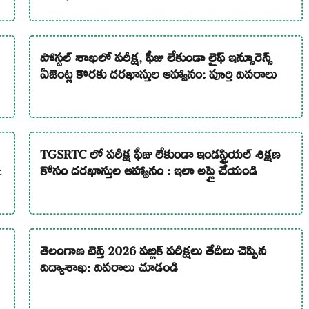
పోస్టల్ శాఖలో పరీక్ష, ఫీజు లేకుండా లైఫ్ ఇన్సూరెన్స్
ఏజెంట్ల కొరకు దరఖాస్తుల ఆహ్వానం: పూర్తి వివరాలు
TGSRTC లో పరీక్ష ఫీజు లేకుండా ఇండస్ట్రియల్ శిక్షణ
&
కోసం దరఖాస్తుల ఆహ్వానం : ఇలా అప్లై చేయండి
తెలంగాణ టెన్త్ 2026 పబ్లిక్ పరీక్షలు తేదీలు చెప్పిన
విద్యాశాఖ: వివరాలు చూడండి