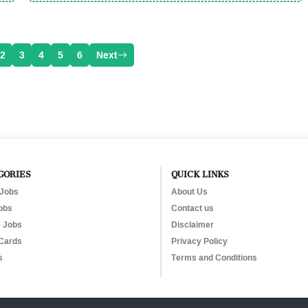
2
3
4
5
6
Next
GORIES
QUICK LINKS
 Jobs
About Us
obs
Contact us
e Jobs
Disclaimer
Cards
Privacy Policy
s
Terms and Conditions