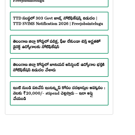
TTD సంస్థలో 303 Govt జాబ్స్ నోటిఫికేషన్స్ విడుదల |
TTD SVIMS Notification 2026 | Freejobsintelugu
తెలంగాణ జిల్లా కోర్టులో పరీక్ష, ఫీజు లేకుండా టెన్త్ అర్హతతో
డైరెక్ట్ ఉద్యోగాలకు నోటిఫికేషన్
తెలంగాణ జిల్లా కోర్టులో జూనియర్ అసిస్టెంట్ ఉద్యోగాల భర్తీకి
నోటిఫికేషన్ విడుదల చేశారు
ఇంటి నుండి పనిచేసే ఇంటర్న్షిప్ కోసం దరఖాస్తుల ఆహ్వానం :
నెలకు ₹20,000/- stipend చెల్లిస్తారు – ఇలా అప్లై
చేయండి