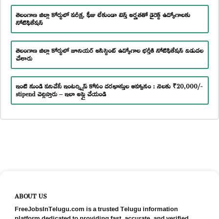
తెలంగాణ జిల్లా కోర్టులో పరీక్ష, ఫీజు లేకుండా టెన్త్ అర్హతతో డైరెక్ట్ ఉద్యోగాలకు
నోటిఫికేషన్
తెలంగాణ జిల్లా కోర్టులో జూనియర్ అసిస్టెంట్ ఉద్యోగాల భర్తీకి నోటిఫికేషన్ విడుదల
చేశారు
ఇంటి నుండి పనిచేసే ఇంటర్న్షిప్ కోసం దరఖాస్తుల ఆహ్వానం : నెలకు ₹20,000/-
stipend చెల్లిస్తారు – ఇలా అప్లై చేయండి
ABOUT US
FreeJobsInTelugu.com is a trusted Telugu information
platform dedicated to providing fast, accurate, and verified