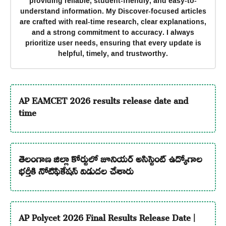
providing reliable, student-friendly, and easy-to-
understand information. My Discover-focused articles
are crafted with real-time research, clear explanations,
and a strong commitment to accuracy. I always
prioritize user needs, ensuring that every update is
helpful, timely, and trustworthy.
AP EAMCET 2026 results release date and
time
తెలంగాణ జిల్లా కోర్టులో జూనియర్ అసిస్టెంట్ ఉద్యోగాల
భర్తీకి నోటిఫికేషన్ విడుదల చేశారు
AP Polycet 2026 Final Results Release Date |