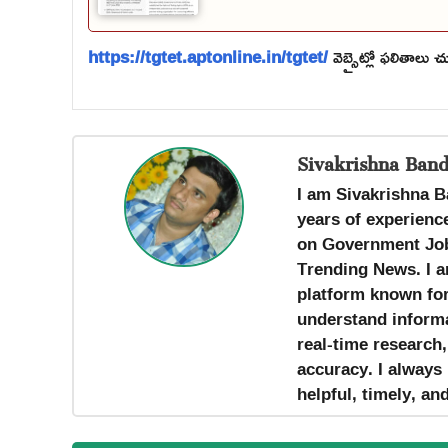
https://tgtet.aptonline.in/tgtet/
వెబ్సైట్లో ఫలితాలు చ
Sivakrishna Band
I am Sivakrishna B
years of experience
on Government Job
Trending News. I a
platform known for 
understand informa
real-time research
accuracy. I always 
helpful, timely, an