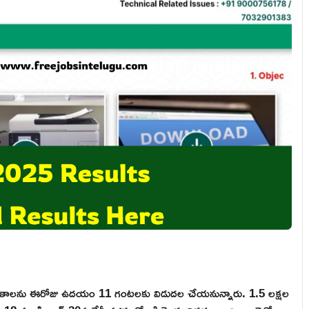
్ ఫలితాలను ఈరోజు ఉదయం 11 గంటలకు విడుదల చేయనున్నారు. 1.5 లక్షల