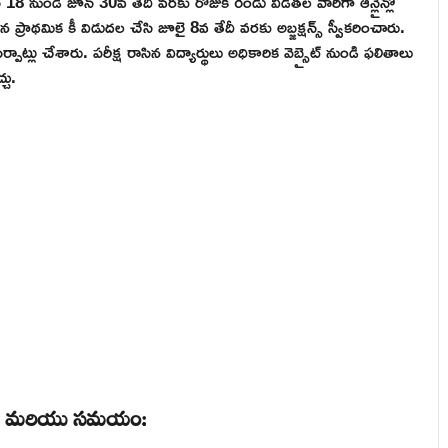
18 నుండి జూన్ 30వ తేదీ వరకు రోజుకి రెండు విడతల వారిగా ఆన్లైన్లో
ప్రాథమిక కీ విడుదల చేసి జూలై 8వ తేదీ వరకు అబ్జక్షన్స్ స్వీకరించారు.
్పాట్లు చేశారు. పరీక్ష రాసిన విద్యార్థులు అధికారిక వెబ్సైట్ నుండి ఫలితాలు
చు.
తేదీ మరియు సమయం: