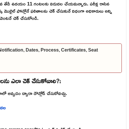
22వ తేదీ ఉదయం 11 గంటలకు విడుదల చేయమన్నారు. పరీక్ష రాసిన
క్క మొబైల్ ఫోన్లోనే ఫలితాలను చెక్ చేసుకునే విధంగా అధికారులు అన్ని
 వెంటనే చెక్ చేసుకోండి.
fication, Dates, Process, Certificates, Seat
లను ఎలా చెక్ చేసుకోవాలి?:
 ఫాలో అవ్వడం ద్వారా డౌన్లోడ్ చేసుకోవచ్చు.
ుదల