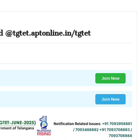
@tgtet.aptonline.in/tgtet
Join Now
Join Now