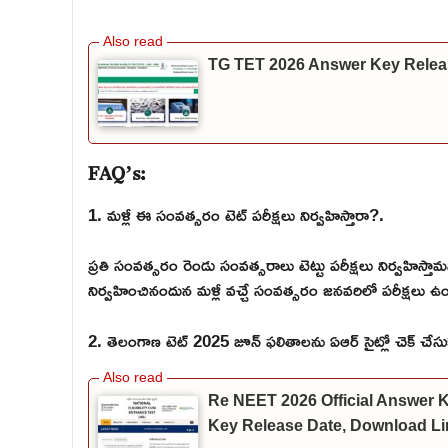
TG TET 2026 Answer Key Relea
FAQ’s:
1. మళ్లీ ఈ సంవత్సరం టెట్ పరీక్షలు నిర్వహిస్తారా?.
ప్రతి సంవత్సరం రెండు సంవత్సరాలు టెట్టు పరీక్షలు నిర్వహిస్తామని
నిర్వహించినందున మళ్లీ వచ్చే సంవత్సరం జనవరిలో పరీక్షలు 
2. తెలంగాణ టెట్ 2025 జూన్ ఫలితాలను ఏఆర్ సైట్లో చెక్ చేస
Re NEET 2026 Official Answer
Key Release Date, Download Li