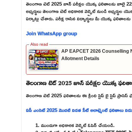
తెలంగాణ టెట్ 2025 జూన్ పరీక్షల యొక్క ఫలితాలను జూలై 
అభ్యర్థులు తెలంగాణ టెట్ అధికారిక వెబ్సైట్ నుండి అభ్యర్థుల యొ
ఏర్పాట్లు చేశారు. పరీక్ష రాసిన విద్యార్థులు మీ యొక్క ఫలితాలను
Join WhatsApp group
AP EAPCET 2026 Counselling Noti
Allotment Details
తెలంగాణ టెట్ 2025 జూన్ పరీక్షల యొక్క ఫలితా
తెలంగాణ టెట్ 2025 ఫలితాలను ఈ క్రింది స్టెప్ బై స్టెప్ ప్రాసెస్
ఏపీ ఎంసెట్ 2025 మొదటి విడత సీట్ అలాట్మెంట్ ఫలితాలు విడ
ముందుగా అధికారిక వెబ్సైట్ ఓపెన్ చేయండి.