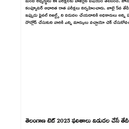
మంది అభ్యర్థులు ఈ పరీక్షలకు హాజరైన విషయం తెలిసిందే. జూన్ 
కంప్యూటర్ ఆధారిత రాత పరీక్షలు నిర్వహించారు. జూలై 5వ తేదీన 
ఇప్పుడు ఫైనల్ రిజల్ట్స్ ని విడుదల చేయడానికి అధికారులు అన్ని ఏర
డౌన్లోడ్ చేసుకుని వారికి ఎన్ని మార్కులు వచ్చాయో చెక్ చేసుకోవచ్
తెలంగాణ టెట్ 2025 ఫలితాలు విడుదల చేసే 