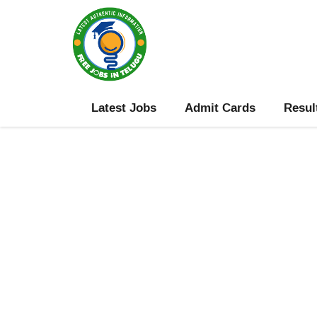
Skip
to
content
Latest Jobs
Admit Cards
Resul