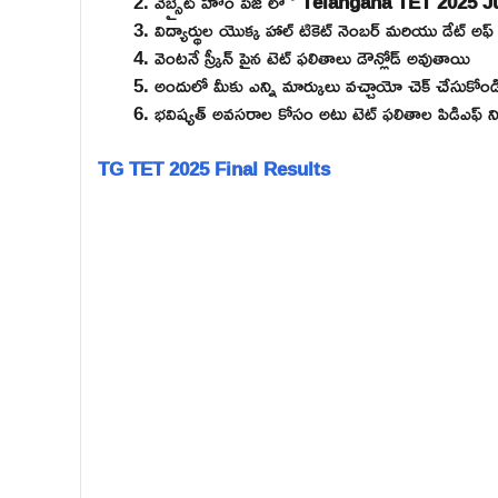
వెబ్సైట్ హోం పేజ్ లో ‘
Telangana TET 2025 J
విద్యార్థుల యొక్క హాల్ టికెట్ నెంబర్ మరియు డేట్ అఫ
వెంటనే స్క్రీన్ పైన టెట్ ఫలితాలు డౌన్లోడ్ అవుతాయి
అందులో మీకు ఎన్ని మార్కులు వచ్చాయో చెక్ చేసుకోండ
భవిష్యత్ అవసరాల కోసం అటు టెట్ ఫలితాల పిడిఎఫ్ ని డౌ
TG TET 2025 Final Results