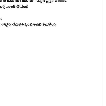
une exams results
‘ ఆప్షన్ పై క్లిక్ చేయండి
్ బర్త్ ఎంటర్ చేయండి
ి.
న్లోడ్ చేసుకొని ప్రింట్ అవుట్ తీసుకోండి