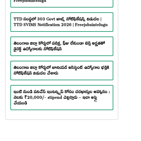
TTD సంస్థలో 303 Govt జాబ్స్ నోటిఫికేషన్స్ విడుదల |
TTD SVIMS Notification 2026 | Freejobsintelugu
తెలంగాణ జిల్లా కోర్టులో పరీక్ష, ఫీజు లేకుండా టెన్త్ అర్హతతో
డైరెక్ట్ ఉద్యోగాలకు నోటిఫికేషన్
తెలంగాణ జిల్లా కోర్టులో జూనియర్ అసిస్టెంట్ ఉద్యోగాల భర్తీకి
నోటిఫికేషన్ విడుదల చేశారు
ఇంటి నుండి పనిచేసే ఇంటర్న్షిప్ కోసం దరఖాస్తుల ఆహ్వానం :
నెలకు ₹20,000/- stipend చెల్లిస్తారు – ఇలా అప్లై
చేయండి