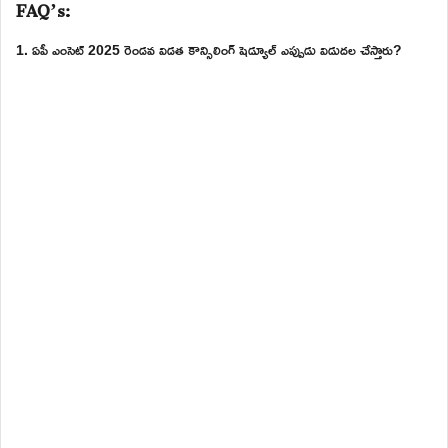
FAQ’s:
1. ఏపీ ఎంసెట్ 2025 రెండవ విడత కౌన్సిలింగ్ షెడ్యూల్ ఎప్పుడు విడుదల చేస్తారు?