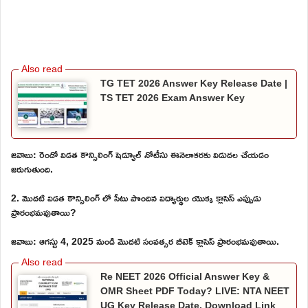
TG TET 2026 Answer Key Release Date |
TS TET 2026 Exam Answer Key
జవాబు: రెండో విడత కౌన్సిలింగ్ షెడ్యూల్ నోటీసు ఈనెలాకరకు విడుదల చేయడం
జరుగుతుంది.
2. మొదటి విడత కౌన్సిలింగ్ లో సీటు పొందిన విద్యార్థుల యొక్క క్లాసెస్ ఎప్పుడు
ప్రారంభమవుతాయి?
జవాబు: ఆగస్టు 4, 2025 నుండి మొదటి సంవత్సర బీటెక్ క్లాసెస్ ప్రారంభమవుతాయి.
Re NEET 2026 Official Answer Key &
OMR Sheet PDF Today? LIVE: NTA NEET
UG Key Release Date, Download Link