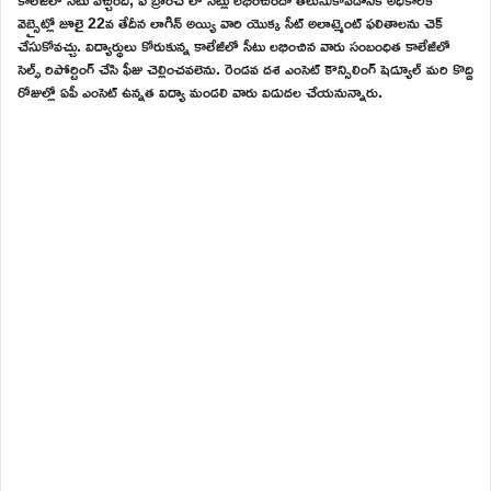
వెబ్సైట్లో జూలై 22వ తేదీన లాగిన్ అయ్యి వారి యొక్క సీట్ అలాట్మెంట్ ఫలితాలను చెక్
చేసుకోవచ్చు. విద్యార్థులు కోరుకున్న కాలేజీలో సీటు లభించిన వారు సంబంధిత కాలేజీలో
సెల్ఫ్ రిపోర్టింగ్ చేసి ఫీజు చెల్లించవలెను. రెండవ దశ ఎంసెట్ కౌన్సిలింగ్ షెడ్యూల్ మరి కొద్ది
రోజుల్లో ఏపీ ఎంసెట్ ఉన్నత విద్యా మండలి వారు విడుదల చేయనున్నారు.