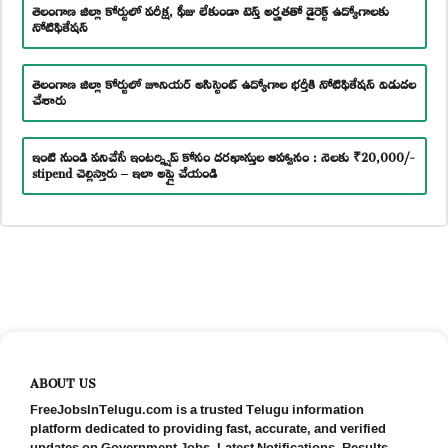
తెలంగాణ జిల్లా కోర్టులో పరీక్ష, ఫీజు లేకుండా టెన్త్ అర్హతతో డైరెక్ట్ ఉద్యోగాలకు
నోటిఫికేషన్
తెలంగాణ జిల్లా కోర్టులో జూనియర్ అసిస్టెంట్ ఉద్యోగాల భర్తీకి నోటిఫికేషన్ విడుదల
చేశారు
ఇంటి నుండి పనిచేసే ఇంటర్న్షిప్ కోసం దరఖాస్తుల ఆహ్వానం : నెలకు ₹20,000/-
stipend చెల్లిస్తారు – ఇలా అప్లై చేయండి
ABOUT US
FreeJobsInTelugu.com is a trusted Telugu information
platform dedicated to providing fast, accurate, and verified
updates on Government Jobs, Latest Notifications, Results,