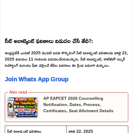
సీట్ అలాట్మెంట్ ఫలితాలు విడుదల చేసే తేదీ?:
ఆంధ్రప్రదేశ్ ఎంసెట్ 2025 మొదటి విడత కౌన్సిలింగ్ సీట్ అలాట్మెంట్ ఫలితాలను జూలై 22,
2025 ఉదయం 11 గంటలకు విడుదలచేయమన్నారు. సీట్ అలాట్మెంట్, కాలేజీలో సల్ఫర్
రిపోర్టింగ్ మరియు ఫీజు చెల్లించే తేదీల వివరాలు ఈ క్రింది విధంగా ఉన్నాయి.
Join Whats App Group
AP EAPCET 2026 Counselling
Notification, Dates, Process,
Certificates, Seat Allotment Details
సీట్ అలాట్మెంట్ ఫలితాలు
జూలై 22, 2025