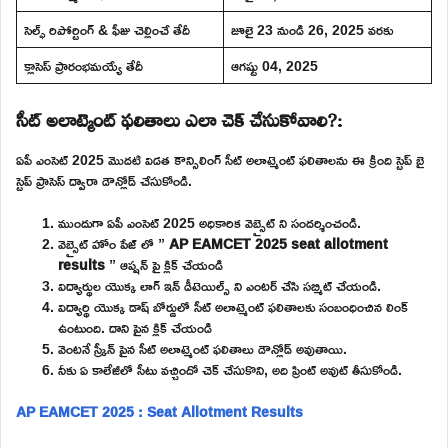
సెల్ఫ్ రిపోర్టింగ్ & ఫీజు చెల్లించే తేదీ
జూలై 23 నుండి 26, 2025 వరకు
క్లాసెస్ ప్రారంభమయ్యే తేదీ
ఆగష్టు 04, 2025
సీట్ అలాట్మెంట్ ఫలితాలు ఎలా చెక్ చేసుకోవాలి?:
ఏపీ ఎంసెట్ 2025 మొదటి విడత కౌన్సిలింగ్ సీట్ అలాట్మెంట్ ఫలితాలను ఈ క్రింది స్టెప్ బై
స్టెప్ ప్రాసెస్ ద్వారా డౌన్లోడ్ చేసుకోండి.
ముందుగా ఏపీ ఎంసెట్ 2025 అధికారిక వెబ్సైట్ ని సందర్శించండి.
వెబ్సైట్ హోం పేజ్ లో ”
AP EAMCET 2025 seat allotment
results
” ఆప్షన్ పై క్లిక్ చేయండి
విద్యార్థుల యొక్క లాగ్ ఇన్ డీటెయిల్స్ ని ఎంటర్ చేసి సబ్మిట్ చేయండి.
విద్యార్థి యొక్క డాష్ బోర్డులో సీట్ అలాట్మెంట్ ఫలితాలకు సంబంధించిన లింక్
ఉంటుంది. దాని పైన క్లిక్ చేయండి
వెంటనే స్క్రీన్ పైన సీట్ అలాట్మెంట్ ఫలితాలు డౌన్లోడ్ అవుతాయి.
నీకు ఏ కాలేజీలో సీటు వచ్చిందో చెక్ చేసుకొని, అది ప్రింట్ అవుట్ తీసుకోండి.
AP EAMCET 2025 : Seat Allotment Results