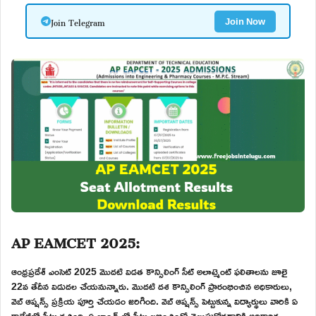
Join Telegram
Join Now
AP EAMCET 2025:
ఆంధ్రప్రదేశ్ ఎంసెట్ 2025 మొదటి విడత కౌన్సిలింగ్ సీట్ అలాట్మెంట్ ఫలితాలను జూలై
22వ తేదీన విడుదల చేయనున్నారు. మొదటి దశ కౌన్సిలింగ్ ప్రారంభించిన అధికారులు,
వెబ్ ఆప్షన్స్ ప్రక్రియ పూర్తి చేయడం జరిగింది. వెబ్ ఆప్షన్స్ పెట్టుకున్న విద్యార్థులు వారికి ఏ
కాలేజీలో సీటు వచ్చింది, ఏ బ్రాంచ్ లో సీట్లు లభించిందో తెలుసుకోవడానికి అధికారిక