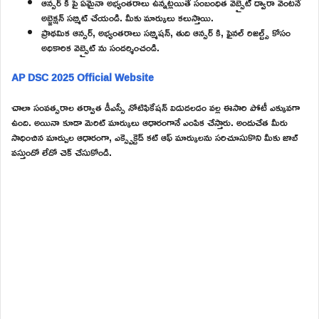
ఆన్సర్ కీ పై ఏమైనా అభ్యంతరాలు ఉన్నట్లయితే సంబంధిత వెబ్సైట్ ద్వారా వెంటనే
అబ్జెక్షన్ సబ్మిట్ చేయండి. మీకు మార్కులు కలుస్తాయి.
ప్రాథమిక ఆన్సర్, అభ్యంతరాలు సబ్మిషన్, తుది ఆన్సర్ కి, ఫైనల్ రిజల్ట్స్ కోసం
అధికారిక వెబ్సైట్ ను సందర్శించండి.
AP DSC 2025 Official Website
చాలా సంవత్సరాల తర్వాత డీఎస్సీ నోటిఫికేషన్ విడుదలడం వల్ల ఈసారి పోటీ ఎక్కువగా
ఉంది. అయినా కూడా మెరిట్ మార్కులు ఆధారంగానే ఎంపిక చేస్తారు. అందుచేత మీరు
సాధించిన మార్పుల ఆధారంగా, ఎక్స్పెక్టెడ్ కట్ ఆఫ్ మార్కులను సరిచూసుకొని మీకు జాబ్
వస్తుందో లేదో చెక్ చేసుకోండి.