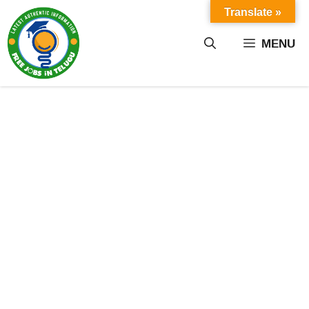
Skip
Translate »
to
content
MENU