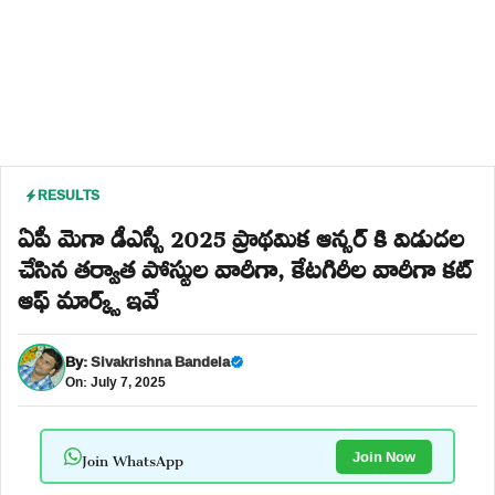
RESULTS
ఏపీ మెగా డీఎస్సీ 2025 ప్రాథమిక ఆన్సర్ కి విడుదల
చేసిన తర్వాత పోస్టుల వారీగా, కేటగిరీల వారీగా కట్
ఆఫ్ మార్క్స్ ఇవే
By:
Sivakrishna Bandela
On: July 7, 2025
Join WhatsApp
Join Now