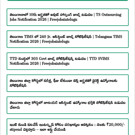
తెలంగాణాలో 10th అర్హతతో అవుట్ సోర్సింగ్ జాబ్స్ విడుదల | TS Outsourcing
Jobs Notification 2026 | Freejobsintelugu
తెలంగాణ TIMS లో 240 Jr. అసిస్టెంట్ జాబ్స్ నోటిఫికేషన్ | Telangana TIMS
Notification 2026 | Freejobsintelugu
TTD సంస్థలో 303 Govt జాబ్స్ నోటిఫికేషన్స్ విడుదల | TTD SVIMS
Notification 2026 | Freejobsintelugu
తెలంగాణ జిల్లా కోర్టులో పరీక్ష, ఫీజు లేకుండా టెన్త్ అర్హతతో డైరెక్ట్ ఉద్యోగాలకు
నోటిఫికేషన్
తెలంగాణ జిల్లా కోర్టులో జూనియర్ అసిస్టెంట్ ఉద్యోగాల భర్తీకి నోటిఫికేషన్ విడుదల
చేశారు
ఇంటి నుండి పనిచేసే ఇంటర్న్షిప్ కోసం దరఖాస్తుల ఆహ్వానం : నెలకు ₹20,000/-
stipend చెల్లిస్తారు – ఇలా అప్లై చేయండి