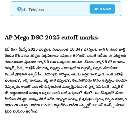
Join Telegram
Join Now
AP Mega DSC 2025 cutoff marks:
ఏపీ మెగా డీఎస్సీ 2025 పరీక్షలకు సంబంధించి 16,347 పోస్టులకు జూన్ 6 నుండి జూలై
రెండవ తేదీ వరకు పరీక్షలు నిర్వహించిన విషయం తెలిసిందే. అయితే ఇటీవల ఈ పరీక్షలకు
సంబంధించిన ప్రాథమిక ఆన్సర్ కీ లను విద్యాశాఖ విడుదల చేసింది. ఆన్సర్ కీ లో మరియు
రెస్పాన్స్ షీట్స్ డౌన్లోడ్ చేసుకున్న అభ్యర్థులు గడువులోగా అబ్జెక్షన్స్ సబ్మిట్ చేసుకోవాలి.
అయితే ప్రాథమిక ఆన్సర్ కీలు విడుదలైన తర్వాత, తమకు వచ్చిన మార్కులకు ఎంత కటాఫ్
ఉంటుంది?, ఎన్ని మార్కులు వస్తే జాబ్ వస్తుంది?, తెలుసుకోవడం కోసం అభ్యర్థులు అంచనా
వేస్తున్నారు. అయితే అందరికీ ఉన్నటువంటి ముఖ్యమైనటువంటి ప్రశ్న ఏమిటంటే, ఆన్సర్ కీ
లో వచ్చినటువంటి మార్కుల ద్వారా వారికి జాబ్ వస్తుందా? లేదా?. ఈ నేపథ్యంలో మేము
మీకోసం పోస్టుల సంఖ్య, పోటీ పడిన అభ్యర్థుల సంఖ్య, ప్రశ్నపత్రాల స్థాయి, అర్హత మార్కుల
ఆధారంగా పోస్టుల వారీగా మరియు క్యాటగిరీల వారీగా ఎక్స్పెక్టెడ్ కట్ ఆఫ్ మార్క్స్ డేటాను
ప్రిపేర్ చేయడం జరిగింది.