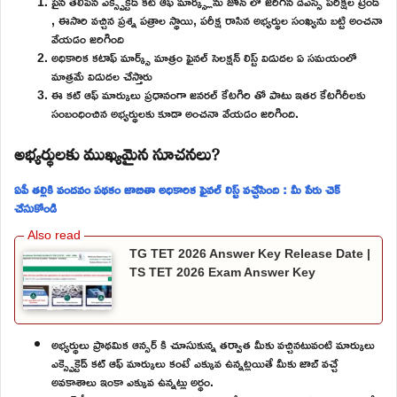
పైన తెలిపిన ఎక్స్పెక్టెడ్ కట్ ఆఫ్ మార్క్స్లను జూన్ లో జరిగిన డీఎస్సీ పరీక్షల ట్రెండ్
, ఈసారి వచ్చిన ప్రశ్న పత్రాల స్థాయి, పరీక్ష రాసిన అభ్యర్థుల సంఖ్యను బట్టి అంచనా
వేయడం జరిగింది
అధికారిక కటాఫ్ మార్క్స్ మాత్రం ఫైనల్ సెలక్షన్ లిస్ట్ విడుదల ఏ సమయంలో
మాత్రమే విడుదల చేస్తారు
ఈ కట్ ఆఫ్ మార్కులు ప్రధానంగా జనరల్ కేటగిరి తో పాటు ఇతర కేటగిరీలకు
సంబంధించిన అభ్యర్థులకు కూడా అంచనా వేయడం జరిగింది.
అభ్యర్థులకు ముఖ్యమైన సూచనలు?
ఏపీ తల్లికి వందనం పథకం జాబితా అధికారిక ఫైనల్ లిస్ట్ వచ్చేసింది : మీ పేరు చెక్
చేసుకోండి
TG TET 2026 Answer Key Release Date |
TS TET 2026 Exam Answer Key
అభ్యర్థులు ప్రాథమిక ఆన్సర్ కి చూసుకున్న తర్వాత మీకు వచ్చినటువంటి మార్కులు
ఎక్స్పెక్టెడ్ కట్ ఆఫ్ మార్కులు కంటే ఎక్కువ ఉన్నట్లయితే మీకు జాబ్ వచ్చే
అవకాశాలు ఇంకా ఎక్కువ ఉన్నట్లు అర్థం.