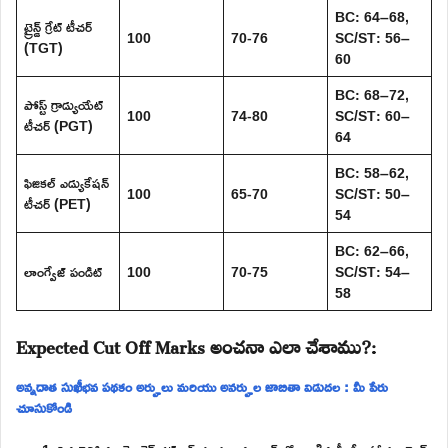
BC: 64–68,
ట్రైన్డ్ గ్రేట్ టీచర్
100
70-76
SC/ST: 56–
(TGT)
60
BC: 68–72,
పోస్ట్ గ్రాడ్యుయేట్
100
74-80
SC/ST: 60–
టీచర్ (PGT)
64
BC: 58–62,
ఫిజికల్ ఎడ్యుకేషన్
100
65-70
SC/ST: 50–
టీచర్ (PET)
54
BC: 62–66,
లాంగ్వేజ్ పండిట్
100
70-75
SC/ST: 54–
58
Expected Cut Off Marks అంచనా ఎలా చేశాము?:
అన్నదాత సుఖీభవ పథకం అర్హులు మరియు అనర్హుల జాబితా విడుదల : మీ పేరు
చూసుకోండి