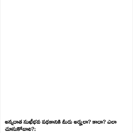
అన్నదాత సుఖీభవ పథకానికి మీరు అర్హులా? కాదా? ఎలా
చూసుకోవాలి?: