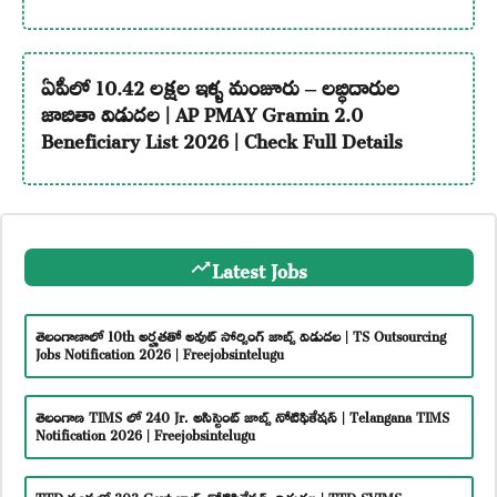
ఏపీలో 10.42 లక్షల ఇళ్ళ మంజూరు – లబ్ధిదారుల
జాబితా విడుదల | AP PMAY Gramin 2.0
Beneficiary List 2026 | Check Full Details
Latest Jobs
తెలంగాణాలో 10th అర్హతతో అవుట్ సోర్సింగ్ జాబ్స్ విడుదల | TS Outsourcing
Jobs Notification 2026 | Freejobsintelugu
తెలంగాణ TIMS లో 240 Jr. అసిస్టెంట్ జాబ్స్ నోటిఫికేషన్ | Telangana TIMS
Notification 2026 | Freejobsintelugu
TTD సంస్థలో 303 Govt జాబ్స్ నోటిఫికేషన్స్ విడుదల | TTD SVIMS