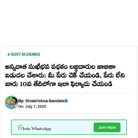
GOVT SCHEMES
అన్నదాత సుఖీభవ పథకం లబ్ధిదారుల జాబితా
విడుదల చేశారు: మీ పేరు చెక్ చేయండి, పేరు లేని
వారు 10వ తేదీలోగా ఇలా ఫిర్యాదు చేయండి
By:
Sivakrishna Bandela
On: July 7, 2025
Join WhatsApp
Join Now