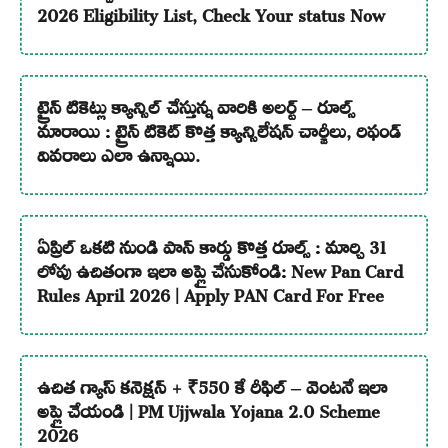
2026 Eligibility List, Check Your status Now
ట్రైన్ టికెట్లు క్యాన్సిల్ చేస్తున్న వారికి అలర్ట్ – రూల్స్
మారాయి : ట్రైన్ టికెట్ కొత్త క్యాన్సిలేషన్ చార్జీలు, రిఫండ్
వివరాలు ఎలా ఉన్నాయి.
ఏప్రిల్ ఒకటి నుండి పాన్ కార్డు కొత్త రూల్స్ : మార్చి 31
లోపు ఉచితంగా ఇలా అప్లై చేసుకోండి: New Pan Card
Rules April 2026 | Apply PAN Card For Free
ఉచిత గ్యాస్ కనెక్షన్ + ₹550 కే రీఫిల్ – వెంటనే ఇలా
అప్లై చేయండి | PM Ujjwala Yojana 2.0 Scheme
2026