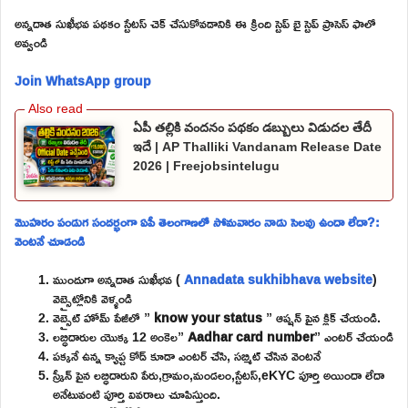
అన్నదాత సుఖీభవ పథకం స్టేటస్ చెక్ చేసుకోవడానికి ఈ క్రింది స్టెప్ బై స్టెప్ ప్రాసెస్ ఫాలో
అవ్వండి
Join WhatsApp group
ఏపీ తల్లికి వందనం పథకం డబ్బులు విడుదల తేదీ
ఇదే | AP Thalliki Vandanam Release Date
2026 | Freejobsintelugu
మొహరం పండుగ సందర్భంగా ఏపీ తెలంగాణలో సోమవారం నాడు సెలవు ఉందా లేదా?:
వెంటనే చూడండి
ముందుగా అన్నదాత సుఖీభవ (
Annadata sukhibhava website
)
వెబ్సైట్లోనికి వెళ్ళండి
వెబ్సైట్ హోమ్ పేజీలో ”
know your status
” ఆప్షన్ పైన క్లిక్ చేయండి.
లబ్ధిదారుల యొక్క 12 అంకెల”
Aadhar card number
” ఎంటర్ చేయండి
పక్కనే ఉన్న క్యాప్చ కోడ్ కూడా ఎంటర్ చేసి, సబ్మిట్ చేసిన వెంటనే
స్క్రీన్ పైన లబ్ధిదారుని పేరు,గ్రామం,మండలం,స్టేటస్,eKYC పూర్తి అయిందా లేదా
అనేటువంటి పూర్తి వివరాలు చూపిస్తుంది.