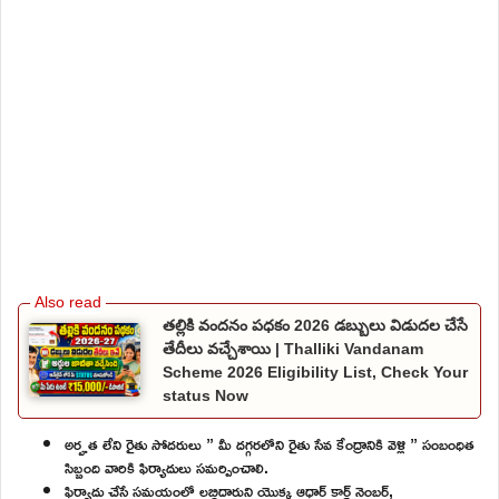
తల్లికి వందనం పధకం 2026 డబ్బులు విడుదల చేసే
తేదీలు వచ్చేశాయి | Thalliki Vandanam
Scheme 2026 Eligibility List, Check Your
status Now
అర్హత లేని రైతు సోదరులు ” మీ దగ్గరలోని రైతు సేవ కేంద్రానికి వెళ్లి ” సంబంధిత
సిబ్బంది వారికి ఫిర్యాదులు సమర్పించాలి.
ఫిర్యాదు చేసే సమయంలో లబ్ధిదారుని యొక్క ఆధార్ కార్డ్ నెంబర్,