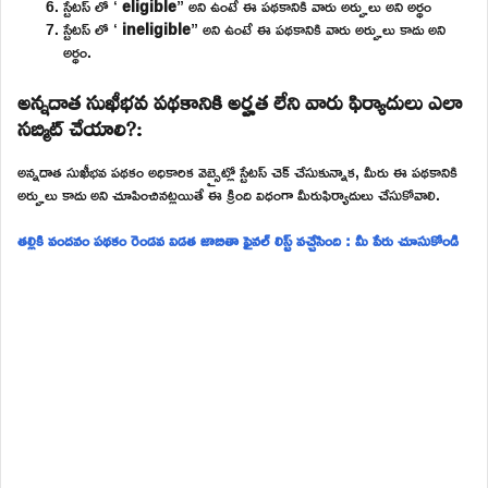
స్టేటస్ లో ‘
eligible
” అని ఉంటే ఈ పథకానికి వారు అర్హులు అని అర్థం
స్టేటస్ లో ‘
ineligible
” అని ఉంటే ఈ పథకానికి వారు అర్హులు కాదు అని
అర్థం.
అన్నదాత సుఖీభవ పథకానికి అర్హత లేని వారు ఫిర్యాదులు ఎలా
సబ్మిట్ చేయాలి?:
అన్నదాత సుఖీభవ పథకం అధికారిక వెబ్సైట్లో స్టేటస్ చెక్ చేసుకున్నాక, మీరు ఈ పథకానికి
అర్హులు కాదు అని చూపించినట్లయితే ఈ క్రింది విధంగా మీరుఫిర్యాదులు చేసుకోవాలి.
తల్లికి వందనం పథకం రెండవ విడత జాబితా ఫైనల్ లిస్ట్ వచ్చేసింది : మీ పేరు చూసుకోండి