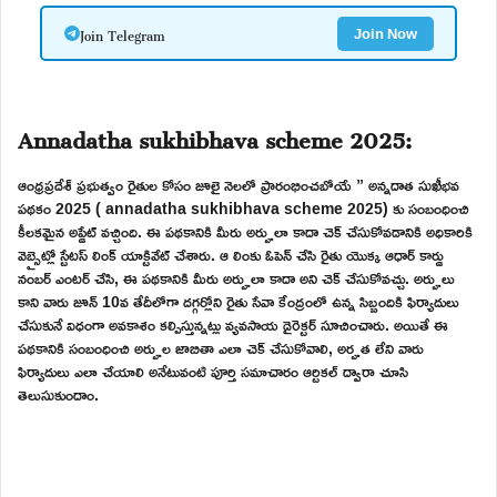
Join Telegram
Join Now
Annadatha sukhibhava scheme 2025:
ఆంధ్రప్రదేశ్ ప్రభుత్వం రైతుల కోసం జూలై నెలలో ప్రారంభించబోయే ” అన్నదాత సుఖీభవ
పథకం 2025 ( annadatha sukhibhava scheme 2025) కు సంబంధించి
కీలకమైన అప్డేట్ వచ్చింది. ఈ పథకానికి మీరు అర్హులా కాదా చెక్ చేసుకోవడానికి అధికారికి
వెబ్సైట్లో స్టేటస్ లింక్ యాక్టివేట్ చేశారు. ఆ లింకు ఓపెన్ చేసి రైతు యొక్క ఆధార్ కార్డు
నంబర్ ఎంటర్ చేసి, ఈ పథకానికి మీరు అర్హులా కాదా అని చెక్ చేసుకోవచ్చు. అర్హులు
కాని వారు జూన్ 10వ తేదీలోగా దగ్గర్లోని రైతు సేవా కేంద్రంలో ఉన్న సిబ్బందికి ఫిర్యాదులు
చేసుకునే విధంగా అవకాశం కల్పిస్తున్నట్లు వ్యవసాయ డైరెక్టర్ సూచించారు. అయితే ఈ
పథకానికి సంబంధించి అర్హుల జాబితా ఎలా చెక్ చేసుకోవాలి, అర్హత లేని వారు
ఫిర్యాదులు ఎలా చేయాలి అనేటువంటి పూర్తి సమాచారం ఆర్టికల్ ద్వారా చూసి
తెలుసుకుందాం.