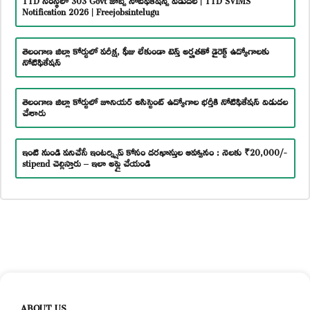
Notification 2026 | Freejobsintelugu
తెలంగాణ జిల్లా కోర్టులో పరీక్ష, ఫీజు లేకుండా టెన్త్ అర్హతతో డైరెక్ట్ ఉద్యోగాలకు
నోటిఫికేషన్
తెలంగాణ జిల్లా కోర్టులో జూనియర్ అసిస్టెంట్ ఉద్యోగాల భర్తీకి నోటిఫికేషన్ విడుదల
చేశారు
ఇంటి నుండి పనిచేసే ఇంటర్న్షిప్ కోసం దరఖాస్తుల ఆహ్వానం : నెలకు ₹20,000/-
stipend చెల్లిస్తారు – ఇలా అప్లై చేయండి
ABOUT US