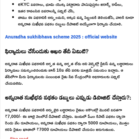
eKYC వివరాలు, భూమి యొక్క పట్టాదారు పాసుపుస్తకం జిరాక్స్ కాపీలు,
ఇతర కావలసిన వివరాలన్నీ సబ్మిట్ చేసి,
తాము ఈ పథకానికి అర్హులమని, అక్కడ ఉన్న సిబ్బందికి తెలియజేసి, వారికి కూడా
అన్నదాత సుఖీభవ పథకం డబ్బులు డిపాజిట్ అయ్యేలాగా ఫిర్యాదు చేయాలి.
Anuradha sukhibhava scheme 2025 : official website
ఫిర్యాదులు చేసేందుకు ఆఖరి తేదీ ఏమిటి?
అన్నదాత సుఖీభవ పథకానికి అర్హత ఉన్న అర్హత లేదు అని వెబ్సైట్లో స్టేటస్ ఉన్న లబ్ధిదారులు
ఫిర్యాదులు సమర్పించినందుకు జూన్ 10వ తేదీ వరకు మాత్రమే సమయం ఇచ్చారు. ఆ
తేదీలోగా మీరు ఫిర్యాదులను సంబంధిత రైతు సేవ కేంద్రంలోని అధికారులకు సబ్మిట్
చేయవలెను.
అన్నదాత సుఖీభవ పథకం డబ్బులు ఎప్పుడు డిపాజిట్ చేస్తారు?:
అన్నదాత సుఖీభవ పథకానికి అర్హులైన లబ్ధిదారుల రైతుల అకౌంట్లో మొదటి విడతగా
₹7,000/- ఈ జూలై నెలలోనే డిపాజిట్ చేస్తారు. ఇందులో పీఎం కిసాన్ పథకం ద్వారా
రెండు వేల రూపాయలు, అన్నదాత సుఖీభవ పథకం ద్వారా 5000 రూపాయలు, మొత్తం
కలిపి రైతుల ఖాతాలో ₹7000 రూపాయలు డిపాజిట్ చేయడం జరుగుతుంది.