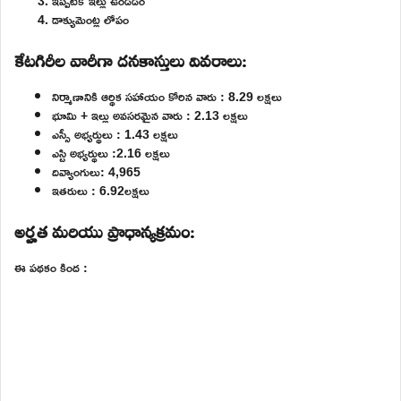
ఇప్పటికే ఇల్లు ఉండడం
డాక్యుమెంట్ల లోపం
కేటగిరీల వారీగా దనకాస్తులు వివరాలు:
నిర్మాణానికి ఆర్థిక సహాయం కోరిన వారు : 8.29 లక్షలు
భూమి + ఇల్లు అవసరమైన వారు : 2.13 లక్షలు
ఎస్సీ అభ్యర్థులు : 1.43 లక్షలు
ఎస్టి అభ్యర్థులు :2.16 లక్షలు
దివ్యాంగులు: 4,965
ఇతరులు : 6.92లక్షలు
అర్హత మరియు ప్రాధాన్యక్రమం:
ఈ పథకం కింద :