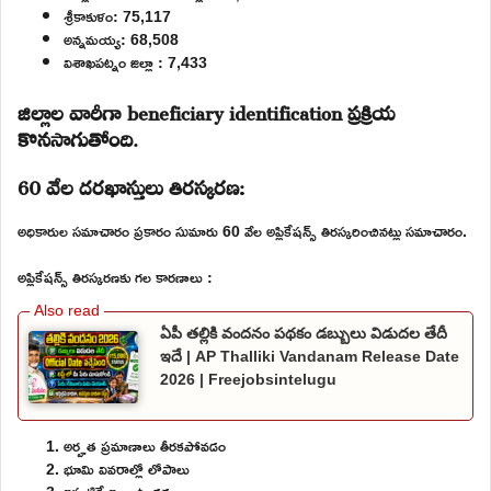
శ్రీకాకుళం: 75,117
అన్నమయ్య: 68,508
విశాఖపట్నం జిల్లా : 7,433
జిల్లాల వారీగా beneficiary identification ప్రక్రియ
కొనసాగుతోంది.
60 వేల దరఖాస్తులు తిరస్కరణ:
అధికారుల సమాచారం ప్రకారం సుమారు 60 వేల అప్లికేషన్స్ తిరస్కరించినట్లు సమాచారం.
అప్లికేషన్స్ తిరస్కరణకు గల కారణాలు :
ఏపీ తల్లికి వందనం పథకం డబ్బులు విడుదల తేదీ
ఇదే | AP Thalliki Vandanam Release Date
2026 | Freejobsintelugu
అర్హత ప్రమాణాలు తీరకపోవడం
భూమి వివరాల్లో లోపాలు