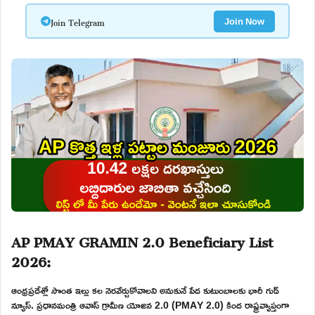
Join Telegram
Join Now
AP PMAY GRAMIN 2.0 Beneficiary List
2026:
ఆంధ్రప్రదేశ్లో సొంత ఇల్లు కల నెరవేర్చుకోవాలని అనుకునే పేద కుటుంబాలకు భారీ గుడ్
న్యూస్. ప్రధానమంత్రి ఆవాస్ గ్రామీణ యోజన 2.0 (PMAY 2.0) కింద రాష్ట్రవ్యాప్తంగా