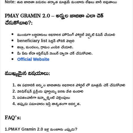
Note: తుది జాబితా విడుదల తర్వాత మాత్రమే మంజూరు లేఖలు జారీ అవుతాయి
PMAY GRAMIN 2.0 – అర్హుల జాబితా ఎలా చెక్
చేసుకోవాలి?:
ముందుగా లబ్ధిదారులు అధికారిక హౌసింగ్ పోర్టల్ వెబ్సైట్ ఓపెన్ చేయాలి
beneficiary list సెక్షన్ లోనికి వెళ్లాలి
జిల్లా, మండలం, గ్రామం ఎంపిక చేయాలి.
మీ పేరు లేదా అప్లికేషన్ నెంబర్ ద్వారా చెక్ చేసుకోవాలి.
Official Website
ముఖ్యమైన విషయాలు:
ఈ పథకానికి అర్హుల జాబితాను అధికారిక పోర్టల్ లో మాత్రమే చెక్ చేసుకోవాలి
వెరిఫికేషన్ ప్రక్రియ పూర్తయ్య వరకు వేచి ఉండాలి
విడతలవారీగా ఇన్స్టాల్మెంట్ చెల్లింపులు
తప్పుడు సమాచారం ఇస్తే శాశ్వతంగా అనర్హత.
FAQ’s:
1.PMAY Gramin 2.0 ఇళ్ల మంజూరు ఎప్పుడు?