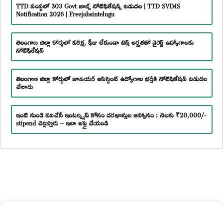
TTD సంస్థలో 303 Govt జాబ్స్ నోటిఫికేషన్స్ విడుదల | TTD SVIMS
Notification 2026 | Freejobsintelugu
తెలంగాణ జిల్లా కోర్టులో పరీక్ష, ఫీజు లేకుండా టెన్త్ అర్హతతో డైరెక్ట్ ఉద్యోగాలకు
నోటిఫికేషన్
తెలంగాణ జిల్లా కోర్టులో జూనియర్ అసిస్టెంట్ ఉద్యోగాల భర్తీకి నోటిఫికేషన్ విడుదల
చేశారు
ఇంటి నుండి పనిచేసే ఇంటర్న్షిప్ కోసం దరఖాస్తుల ఆహ్వానం : నెలకు ₹20,000/-
stipend చెల్లిస్తారు – ఇలా అప్లై చేయండి