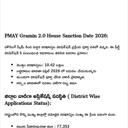
PMAY Gramin 2.0 House Sanction Date 2026:
హౌసింగ్ స్కీమ్ కింద వచ్చిన దరఖాస్తుల వెరిఫికేషన్ ప్రక్రియ పూర్తి దశలో ఉన్నది. ఈ ఫీల్డ్
వెరిఫికేషన్ కి సంబంధించి అధికారులు తెలిపిన వివరాల ప్రకారం:
మొత్తం దరఖాస్తులు: 10.42 లక్షలు
లబ్ధిదారుల జాబితా ఏప్రిల్ 2026 లో విడుదల చేయనున్నారు
ముందుగా వెరిఫికేషన్ పూర్తి చేసిన వారికి ప్రాధాన్యత.
అర్హుల జాబితాలో విడతల వారీగా డబ్బు జమా
జిల్లాల వారీగా అప్లికేషన్స్ పరిస్థితి ( District Wise
Applications Status):
రాష్ట్రంలోని కొన్ని ముఖ్య జిల్లాల్లో నమోదైన దరఖాస్తుల సంఖ్య ఈ క్రింది విధంగా ఉంది.
అల్లూరి సీతారామరాజు జిల్లా : 77,353