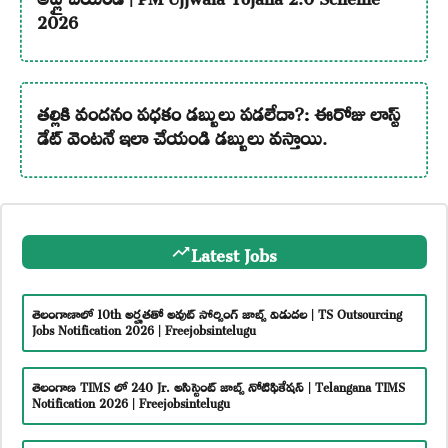
2026
తల్లికి వందనం పధకం డబ్బులు పడలేదా?: ఈరోజు లాస్ట్
డేట్ వెంటనే ఇలా చేయండి డబ్బులు వస్తాయి.
Latest Jobs
తెలంగాణాలో 10th అర్హతతో అవుట్ సోర్సింగ్ జాబ్స్ విడుదల | TS Outsourcing
Jobs Notification 2026 | Freejobsintelugu
తెలంగాణ TIMS లో 240 Jr. అసిస్టెంట్ జాబ్స్ నోటిఫికేషన్ | Telangana TIMS
Notification 2026 | Freejobsintelugu