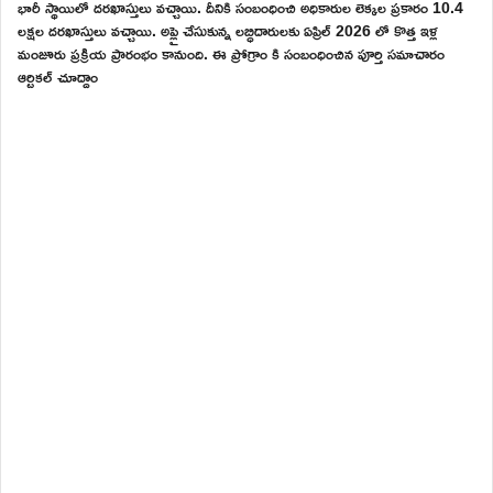
భారీ స్థాయిలో దరఖాస్తులు వచ్చాయి. దీనికి సంబంధించి అధికారుల లెక్కల ప్రకారం 10.4
లక్షల దరఖాస్తులు వచ్చాయి. అప్లై చేసుకున్న లబ్ధిదారులకు ఏప్రిల్ 2026 లో కొత్త ఇళ్ల
మంజూరు ప్రక్రియ ప్రారంభం కానుంది. ఈ ప్రోగ్రాం కి సంబంధించిన పూర్తి సమాచారం
ఆర్టికల్ చూద్దాం