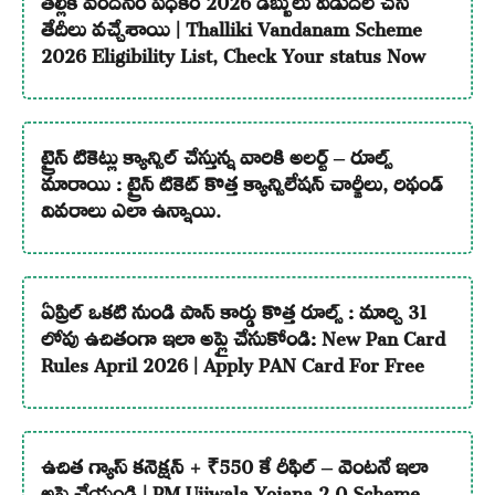
తేదీలు వచ్చేశాయి | Thalliki Vandanam Scheme
2026 Eligibility List, Check Your status Now
ట్రైన్ టికెట్లు క్యాన్సిల్ చేస్తున్న వారికి అలర్ట్ – రూల్స్
మారాయి : ట్రైన్ టికెట్ కొత్త క్యాన్సిలేషన్ చార్జీలు, రిఫండ్
వివరాలు ఎలా ఉన్నాయి.
ఏప్రిల్ ఒకటి నుండి పాన్ కార్డు కొత్త రూల్స్ : మార్చి 31
లోపు ఉచితంగా ఇలా అప్లై చేసుకోండి: New Pan Card
Rules April 2026 | Apply PAN Card For Free
ఉచిత గ్యాస్ కనెక్షన్ + ₹550 కే రీఫిల్ – వెంటనే ఇలా
అప్లై చేయండి | PM Ujjwala Yojana 2.0 Scheme