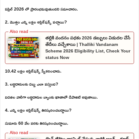
ఏప్రిల్ 2026 లో ప్రారంభమవుతుందని సమాచారం.
2. మొత్తం ఎన్ని లక్షల అప్లికేషన్స్ వచ్చాయి?
తల్లికి వందనం పధకం 2026 డబ్బులు విడుదల చేసే
తేదీలు వచ్చేశాయి | Thalliki Vandanam
Scheme 2026 Eligibility List, Check Your
status Now
10.42 లక్షల అప్లికేషన్స్ స్వీకరించారు.
3. లబ్ధిదారులకు డబ్బు ఎలా వస్తుంది?
విడతల వారీగా లబ్ధిదారుల బ్యాంకు ఖాతాలో డిపాజిట్ అవుతాయి.
4. ఎన్ని లక్షల అప్లికేషన్స్ తిరస్కరించబడ్డాయి?
సుమారు 60 వేల వరకు తిరస్కరించబడ్డాయి.