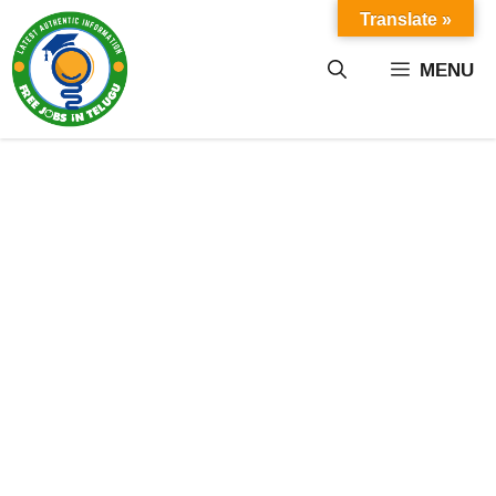
Skip
Translate »
to
content
MENU