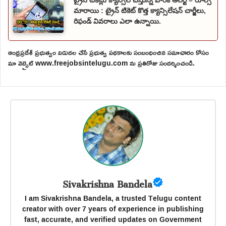
ట్రైన్ టికెట్లు క్యాన్సిల్ చేస్తున్న వారికి అలర్ట్ – రూల్స్
మారాయి : ట్రైన్ టికెట్ కొత్త క్యాన్సిలేషన్ చార్జీలు,
రిఫండ్ వివరాలు ఎలా ఉన్నాయి.
ఆంధ్రప్రదేశ్ ప్రభుత్వం విడుదల చేసే ప్రభుత్వ పథకాలకు సంబంధించిన సమాచారం కోసం
మా వెబ్సైట్ www.freejobsintelugu.com ను ప్రతిరోజు సందర్శించండి.
Sivakrishna Bandela
I am Sivakrishna Bandela, a trusted Telugu content
creator with over 7 years of experience in publishing
fast, accurate, and verified updates on Government