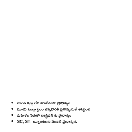
సొంత ఇల్లు లేని నిరుపేదలకు ప్రాధాన్యం
మూడు సెంట్లు స్థలం ఉన్నవారికి ఫైనాన్షియల్ అసిస్టెంట్
మహిళల పేరుతో రిజిస్ట్రేషన్ కు ప్రాధాన్యం
SC, ST, దివ్యాంగులకు మొదటి ప్రాధాన్యత.