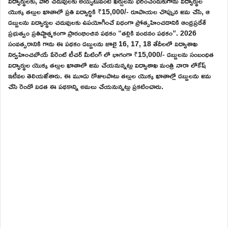
విద్యార్థులకు, వారి చదువులకు అయ్యేటువంటి ఖర్చులను భరించేందుకుగాను విద్యార్థుల
యొక్క తల్లుల ఖాతాలో ప్రతి విద్యార్థికి ₹15,000/- రూపాయల చొప్పున జమ చేసి, ఆ
డబ్బులను విద్యార్థుల చదువులకు ఉపయోగించే విధంగా ప్రోత్సహించడానికి ఆంధ్రప్రదేశ్
ప్రభుత్వం ప్రతిష్టాత్మకంగా ప్రారంభించిన పథకం “తల్లికి వందనం పథకం”. 2026
సంవత్సరానికి గాను ఈ పథకం డబ్బులను జూలై 16, 17, 18 తేదీలలో విద్యాశాఖ
నిర్వహించబోయే పేరెంట్ టీచర్ మీటింగ్ లో భాగంగా ₹15,000/- డబ్బులను సంబంధిత
విద్యార్థుల యొక్క తల్లుల ఖాతాలో జమ చేయనున్నట్లు విద్యాశాఖ మంత్రి నారా లోకేష్
ఇటీవల తెలియజేశారు. ఈ మూడు రోజులపాటు తల్లుల యొక్క ఖాతాల్లో డబ్బులను జమ
చేసి రెండో విడత ఈ పథకాన్ని అమలు చేయనున్నట్లు ప్రకటించారు.