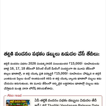
తల్లికి వందనం పథకం డబ్బులు విడుదల చేసే తేదీలు:
తల్లికి వందనం పథకం 2026 సంవత్సరానికి సంబంధించిన ₹15,000/- రూపాయలను
జూలై 16, 17, 18 తేదీలలో పేరెంట్ టీచర్ మీటింగ్ సందర్భంగా ఈ మూడు తేదీలలో
తల్లుల ఖాతాల్లో, ఆ తల్లి యొక్క ప్రతి విద్యార్థికి ₹15,000/- రూపాయల చొప్పున ఆ తల్లికి
ఎంతమంది పిల్లలు ఉంటే అంతమందికి కలిపి ఆ తల్లి యొక్క బ్యాంకు ఖాతాలో డబ్బులు జమ
చేయడం జరుగుతుంది. ఈ మూడు తేదీలలో అర్హులైన లబ్ధిదారుల ఖాతాల్లో డబ్బులు జమ
చేస్తామని మంత్రి నారా లోకేష్ తెలియజేశాడు.
ఏపీ తల్లికి వందనం పథకం డబ్బులు విడుదల తేదీ
ఇదే | AP Thalliki Vandanam Release Date