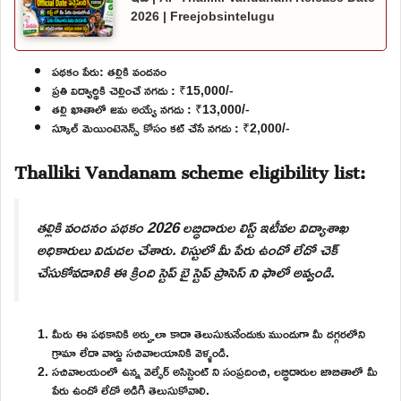
2026 | Freejobsintelugu
పథకం పేరు: తల్లికి వందనం
ప్రతి విద్యార్థికి చెల్లించే నగదు : ₹15,000/-
తల్లి ఖాతాలో జమ అయ్యే నగదు : ₹13,000/-
స్కూల్ మెయింటెనెన్స్ కోసం కట్ చేసే నగదు : ₹2,000/-
Thalliki Vandanam scheme eligibility list:
తల్లికి వందనం పథకం 2026 లబ్ధిదారుల లిస్ట్ ఇటీవల విద్యాశాఖ
అధికారులు విడుదల చేశారు. లిస్టులో మీ పేరు ఉందో లేదో చెక్
చేసుకోవడానికి ఈ క్రింది స్టెప్ బై స్టెప్ ప్రాసెస్ ని ఫాలో అవ్వండి.
మీరు ఈ పథకానికి అర్హులా కాదా తెలుసుకునేందుకు ముందుగా మీ దగ్గరలోని
గ్రామా లేదా వార్డు సచివాలయానికి వెళ్ళండి.
సచివాలయంలో ఉన్న వెల్ఫేర్ అసిస్టెంట్ ని సంప్రదించి, లబ్ధిదారుల జాబితాలో మీ
పేరు ఉందో లేదో అడిగి తెలుసుకోవాలి.