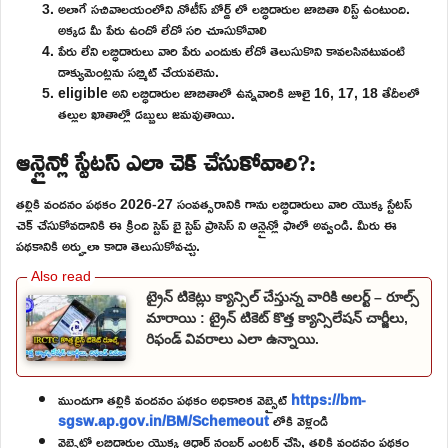
అలాగే సచివాలయంలోని నోటీస్ బోర్డ్ లో లబ్ధిదారుల జాబితా లిస్ట్ ఉంటుంది.
అక్కడ మీ పేరు ఉందో లేదో సరి చూసుకోవాలి
పేరు లేని లబ్ధిదారులు వారి పేరు ఎందుకు లేదో తెలుసుకొని కావలసినటువంటి
డాక్యుమెంట్లను సబ్మిట్ చేయవలెను.
eligible అని లబ్ధిదారుల జాబితాలో ఉన్నవారికి జూలై 16, 17, 18 తేదీలలో
తల్లుల ఖాతాల్లో డబ్బులు జమవుతాయి.
ఆన్లైన్లో స్టేటస్ ఎలా చెక్ చేసుకోవాలి?:
తల్లికి వందనం పథకం 2026-27 సంవత్సరానికి గాను లబ్ధిదారులు వారి యొక్క స్టేటస్
చెక్ చేసుకోవడానికి ఈ క్రింది స్టెప్ బై స్టెప్ ప్రాసెస్ ని ఆన్లైన్లో ఫాలో అవ్వండి. మీరు ఈ
పథకానికి అర్హులా కాదా తెలుసుకోవచ్చు.
ట్రైన్ టికెట్లు క్యాన్సిల్ చేస్తున్న వారికి అలర్ట్ – రూల్స్
మారాయి : ట్రైన్ టికెట్ కొత్త క్యాన్సిలేషన్ చార్జీలు,
రిఫండ్ వివరాలు ఎలా ఉన్నాయి.
ముందుగా తల్లికి వందనం పథకం అధికారిక వెబ్సైట్
https://bm-
sgsw.ap.gov.in/BM/Schemeout
లోకి వెళ్లండి
వెబ్సైట్లో లబ్ధిదారుల యొక్క ఆధార్ నంబర్ ఎంటర్ చేసి, తల్లికి వందనం పథకం