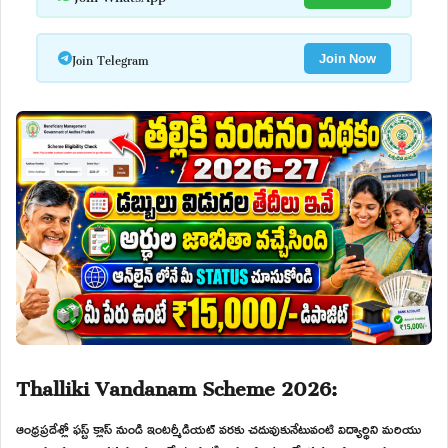
Join Telegram
Join Now
Thalliki Vandanam Scheme 2026:
ఆంధ్రప్రదేశ్లో ఫస్ట్ క్లాస్ నుండి ఇంటర్మీడియట్ వరకు చదువుకునేటువంటి విద్యార్థిని మరియు