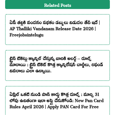
Related Posts
ఏపీ తల్లికి వందనం పథకం డబ్బులు విడుదల తేదీ ఇదే |
AP Thalliki Vandanam Release Date 2026 |
Freejobsintelugu
ట్రైన్ టికెట్లు క్యాన్సిల్ చేస్తున్న వారికి అలర్ట్ – రూల్స్
మారాయి : ట్రైన్ టికెట్ కొత్త క్యాన్సిలేషన్ చార్జీలు, రిఫండ్
వివరాలు ఎలా ఉన్నాయి.
ఏప్రిల్ ఒకటి నుండి పాన్ కార్డు కొత్త రూల్స్ : మార్చి 31
లోపు ఉచితంగా ఇలా అప్లై చేసుకోండి: New Pan Card
Rules April 2026 | Apply PAN Card For Free