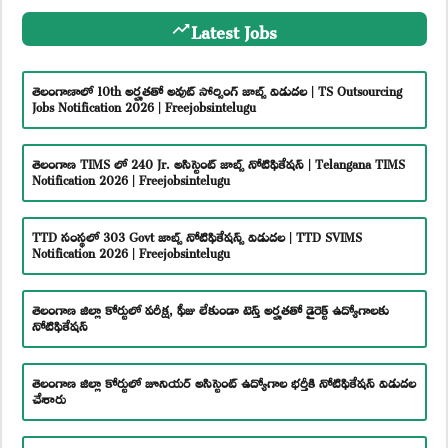
Latest Jobs
తెలంగాణాలో 10th అర్హతతో అవుట్ సోర్సింగ్ జాబ్స్ విడుదల | TS Outsourcing
Jobs Notification 2026 | Freejobsintelugu
తెలంగాణ TIMS లో 240 Jr. అసిస్టెంట్ జాబ్స్ నోటిఫికేషన్ | Telangana TIMS
Notification 2026 | Freejobsintelugu
TTD సంస్థలో 303 Govt జాబ్స్ నోటిఫికేషన్స్ విడుదల | TTD SVIMS
Notification 2026 | Freejobsintelugu
తెలంగాణ జిల్లా కోర్టులో పరీక్ష, ఫీజు లేకుండా టెన్త్ అర్హతతో డైరెక్ట్ ఉద్యోగాలకు
నోటిఫికేషన్
తెలంగాణ జిల్లా కోర్టులో జూనియర్ అసిస్టెంట్ ఉద్యోగాల భర్తీకి నోటిఫికేషన్ విడుదల
చేశారు