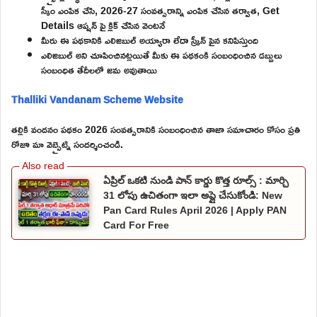
స్కీం ఎంపిక చేసి, 2026-27 సంవత్సరాన్ని ఎంపిక చేసిన తర్వాత, Get
Details ఆప్షన్ పై క్లిక్ చేసిన వెంటనే
మీరు ఈ పథకానికి ఎలిజిబుల్ అయ్యారా లేదా స్క్రీన్ పైన కనిపిస్తుంది
ఎలిజిబుల్ అని చూపించినట్లయితే మీకు ఈ పథకంకి సంబంధించిన డబ్బులు
సంబంధిత తేదీలలో జమ అవుతాయి
Thalliki Vandanam Scheme Website
తల్లికి వందనం పథకం 2026 సంవత్సరానికి సంబంధించిన తాజా సమాచారం కోసం ప్రతి
రోజూ మా వెబ్సైట్ని సందర్శించండి.
ఏప్రిల్ ఒకటి నుండి పాన్ కార్డు కొత్త రూల్స్ : మార్చి
31 లోపు ఉచితంగా ఇలా అప్లై చేసుకోండి: New
Pan Card Rules April 2026 | Apply PAN
Card For Free