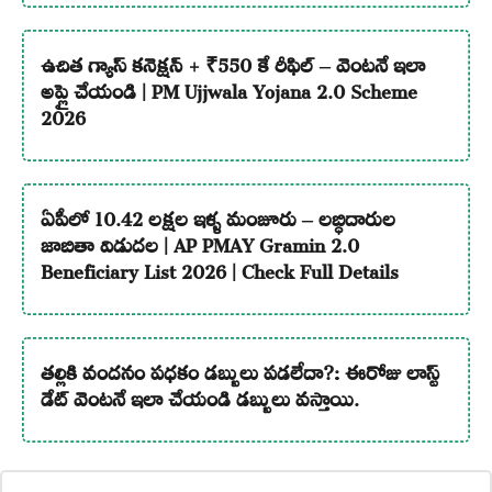
ఉచిత గ్యాస్ కనెక్షన్ + ₹550 కే రీఫిల్ – వెంటనే ఇలా
అప్లై చేయండి | PM Ujjwala Yojana 2.0 Scheme
2026
ఏపీలో 10.42 లక్షల ఇళ్ళ మంజూరు – లబ్ధిదారుల
జాబితా విడుదల | AP PMAY Gramin 2.0
Beneficiary List 2026 | Check Full Details
తల్లికి వందనం పధకం డబ్బులు పడలేదా?: ఈరోజు లాస్ట్
డేట్ వెంటనే ఇలా చేయండి డబ్బులు వస్తాయి.