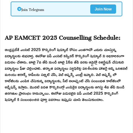
Join Telegram
Join Now
AP EAMCET 2025 Counselling Schedule:
ఆంధ్రప్రదేశ్ ఎంసెట్ 2025 కౌన్సిలింగ్ షెడ్యూల్ కోసం ఎంతగానో ఎదురు చూస్తున్న
విద్యార్థులకు శుభవార్త. ఈరోజు ఏపీ ఎంసెట్ కన్వీనర్ కౌన్సిలింగ్ షెడ్యూల్ ని అధికారికంగా
విడుదల చేశారు. జూలై 7వ తేదీ నుండి జూలై 16వ తేదీ వరకు ఆన్లైన్లో రిజిస్ట్రేషన్ చేసుకుని
విద్యార్థులు ఫీజు చెల్లించాలి. తర్వాత విద్యార్థులు సర్టిఫికెట్ల పరిశీలనకు హాజరై అన్ని ఒరిజినల్
మరియు జిరాక్స్ కాపీలను సబ్మిట్ చేసి, వెబ్ ఆప్షన్స్ ఎంట్రీ ఇవ్వాలి. వెబ్ ఆప్షన్స్ లో
కాలేజీలను ఎంపిక చేసుకున్న విద్యార్థులకు, సీట్ అలాట్మెంట్ చేసి సంబంధిత కాలేజీలలో
అడ్మిషన్స్ ఇస్తారు. మొదటి విడత కౌన్సిలింగ్లో ఎంపికైన విద్యార్థులకు ఆగస్టు 4వ తేదీ నుండి
తరగతుల ప్రారంభం కానున్నాయి. ఈరోజు విడుదలైన ఏపీ ఎంసెట్ 2025 కౌన్సిలింగ్
షెడ్యూల్ కి సంబంధించిన పూర్తి వివరాలు ఇప్పుడు చూసి తెలుసుకుందాం.