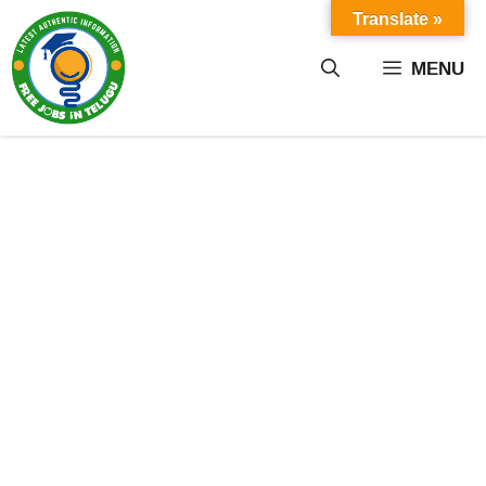
Skip
Translate »
to
content
MENU