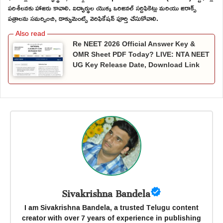
పరిశీలనకు హాజరు కావాలి. విద్యార్థుల యొక్క ఒరిజినల్ సర్టిఫికెట్లు మరియు జిరాక్స్
పత్రాలను సమర్పించి, డాక్యుమెంట్స్ వెరిఫికేషన్ పూర్తి చేసుకోవాలి.
Re NEET 2026 Official Answer Key &
OMR Sheet PDF Today? LIVE: NTA NEET
UG Key Release Date, Download Link
Sivakrishna Bandela
I am Sivakrishna Bandela, a trusted Telugu content
creator with over 7 years of experience in publishing