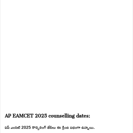
AP EAMCET 2025 counselling dates:
ఏపీ ఎంసెట్ 2025 కౌన్సిలింగ్ తేదీలు ఈ క్రింది విధంగా ఉన్నాయి.