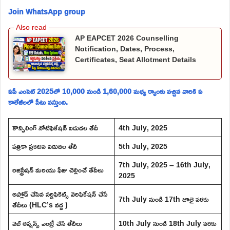
Join WhatsApp group
AP EAPCET 2026 Counselling
Notification, Dates, Process,
Certificates, Seat Allotment Details
ఏపీ ఎంసెట్ 2025లో 10,000 నుండి 1,60,000 మధ్య ర్యాంకు వచ్చిన వారికి ఏ
కాలేజీలలో సీటు వస్తుంది.
కౌన్సిలింగ్ నోటిఫికేషన్ విడుదల తేదీ
4th July, 2025
పత్రికా ప్రకటన విడుదల తేదీ
5th July, 2025
7th July, 2025 – 16th July,
రిజిస్ట్రేషన్ మరియు ఫీజు చెల్లించే తేదీలు
2025
అప్లోడ్ చేసిన సర్టిఫికెట్స్ వెరిఫికేషన్ చేసే
7th July నుండి 17th జూలై వరకు
తేదీలు (HLC’s వద్ద )
వెబ్ ఆప్షన్స్ ఎంట్రీ చేసే తేదీలు
10th July నుండి 18th July వరకు