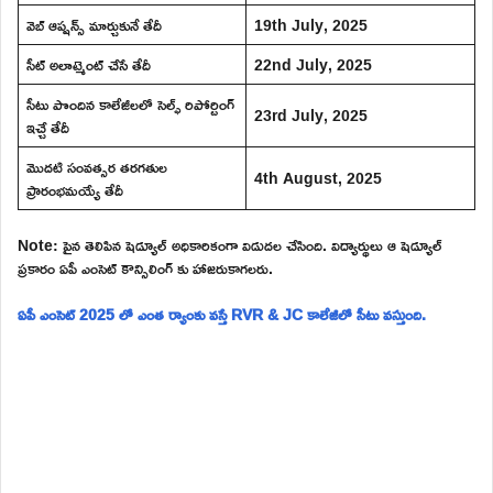
వెబ్ ఆప్షన్స్ మార్చుకునే తేదీ
19th July, 2025
సీట్ అలాట్మెంట్ చేసే తేదీ
22nd July, 2025
సీటు పొందిన కాలేజీలలో సెల్ఫ్ రిపోర్టింగ్
23rd July, 2025
ఇచ్చే తేదీ
మొదటి సంవత్సర తరగతుల
4th August, 2025
ప్రారంభమయ్యే తేదీ
Note: పైన తెలిపిన షెడ్యూల్ అధికారికంగా విడుదల చేసింది. విద్యార్థులు ఆ షెడ్యూల్
ప్రకారం ఏపీ ఎంసెట్ కౌన్సిలింగ్ కు హాజరుకాగలరు.
ఏపీ ఎంసెట్ 2025 లో ఎంత ర్యాంకు వస్తే RVR & JC కాలేజీలో సీటు వస్తుంది.