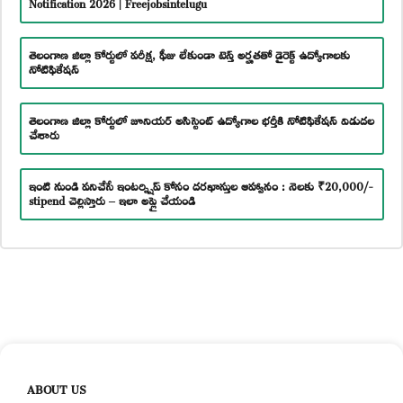
Notification 2026 | Freejobsintelugu
తెలంగాణ జిల్లా కోర్టులో పరీక్ష, ఫీజు లేకుండా టెన్త్ అర్హతతో డైరెక్ట్ ఉద్యోగాలకు
నోటిఫికేషన్
తెలంగాణ జిల్లా కోర్టులో జూనియర్ అసిస్టెంట్ ఉద్యోగాల భర్తీకి నోటిఫికేషన్ విడుదల
చేశారు
ఇంటి నుండి పనిచేసే ఇంటర్న్షిప్ కోసం దరఖాస్తుల ఆహ్వానం : నెలకు ₹20,000/-
stipend చెల్లిస్తారు – ఇలా అప్లై చేయండి
ABOUT US