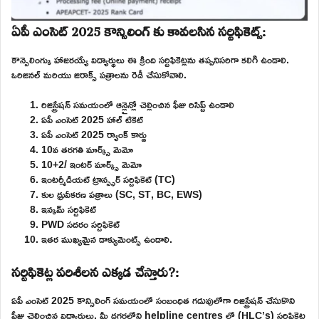
ఏపీ ఎంసెట్ 2025 కౌన్సిలింగ్ కు కావలసిన సర్టిఫికెట్స్:
కౌన్సెలింగ్కు హాజరయ్యే విద్యార్థులు ఈ క్రింది సర్టిఫికెట్లను తప్పనిసరిగా కలిగి ఉండాలి.
ఒరిజినల్ మరియు జిరాక్స్ పత్రాలను రెడీ చేసుకోవాలి.
రిజిస్ట్రేషన్ సమయంలో ఆన్లైన్లో చెల్లించిన ఫీజు రిసిప్ట్ ఉండాలి
ఏపీ ఎంసెట్ 2025 హాల్ టికెట్
ఏపీ ఎంసెట్ 2025 ర్యాంక్ కార్డు
10వ తరగతి మార్క్స్ మెమో
10+2/ ఇంటర్ మార్క్స్ మెమో
ఇంటర్మీడియట్ ట్రాన్స్ఫర్ సర్టిఫికెట్ (TC)
కుల ధ్రువీకరణ పత్రాలు (SC, ST, BC, EWS)
ఇన్కమ్ సర్టిఫికెట్
PWD సదరం సర్టిఫికెట్
ఇతర ముఖ్యమైన డాక్యుమెంట్స్ ఉండాలి.
సర్టిఫికెట్ల పరిశీలన ఎక్కడ చేస్తారు?:
ఏపీ ఎంసెట్ 2025 కౌన్సిలింగ్ సమయంలో సంబంధిత గడువులోగా రిజిస్ట్రేషన్ చేసుకొని
ఫీజు చెల్లించిన విద్యార్థులు, మీ దగ్గరలోని helpline centres లో (HLC’s) సర్టిఫికెట్ల