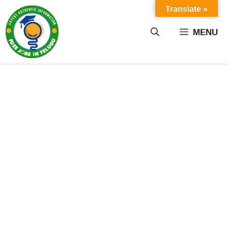
Skip
Translate »
to
content
MENU