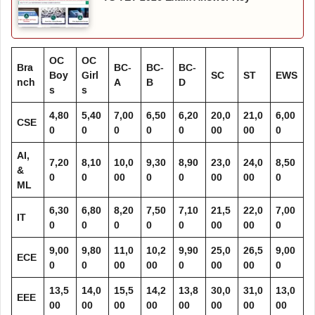
OC
OC
Bra
BC-
BC-
BC-
Boy
Girl
SC
ST
EWS
nch
A
B
D
s
s
4,80
5,40
7,00
6,50
6,20
20,0
21,0
6,00
CSE
0
0
0
0
0
00
00
0
AI,
7,20
8,10
10,0
9,30
8,90
23,0
24,0
8,50
&
0
0
00
0
0
00
00
0
ML
6,30
6,80
8,20
7,50
7,10
21,5
22,0
7,00
IT
0
0
0
0
0
00
00
0
9,00
9,80
11,0
10,2
9,90
25,0
26,5
9,00
ECE
0
0
00
00
0
00
00
0
13,5
14,0
15,5
14,2
13,8
30,0
31,0
13,0
EEE
00
00
00
00
00
00
00
00