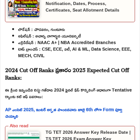
Notification, Dates, Process,
Certificates, Seat Allotment Details
లొకేషన్ : చౌడవరం, గుంటూరు
అఫిలేషన్ : ఆచార్య నాగార్జున యూనివర్సిటీ
ఎక్రెడిడేషన్ : NAAC A+ | NBA Accredited Branches
టాప్ బ్రాంచెస్ : CSE, ECE, ఐటీ, AI & ML, Data Science, EEE,
MECH, CIVIL
2024 Cut Off Ranks ప్రకారం 2025 Expected Cut Off
Ranks:
ఈ క్రింద ఇవ్వబడిన లిస్టు గతేడాది 2024 ఫైనల్ ఫేస్ కౌన్సిలింగ్ ఆధారంగా Tentative
ర్యాంకు కట్ ఆఫ్ వివరాలు:
AP ఎంసెట్ 2025, ఇంటర్ అర్హత పొందినవారు జూలై 6th లోగా Form పూర్తి
చెయ్యాలి
TG TET 2026 Answer Key Release Date |
TS TET 2026 Exam Answer Key