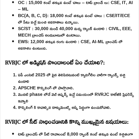
OC : 15,000 కంటే తక్కువ ఉంటే చాలు – టాప్ బ్రాంచ్ లు: CSE, IT, AI
– ML
BC(A, B, C, D): 18,000 కంటే తక్కువ ఉంటే చాలు : CSE/IT/ECE
లో సీటు వచ్చే మంచి అవకాశాలు ఉన్నాయి.
SC/ST : 30,000 నుండి 40,000 మధ్య ర్యాంక్ ఉండాలి : CIVIL, EEE,
MECH బ్రాంచెస్ అందుబాటులో ఉంటాయి.
EWS: 12,000 తక్కువ రంగు ఉండాలి : CSE, AI-ML బ్రాంచెస్ లో
అవకాశం ఉంటుంది.
RVRJC లో అడ్మిషన్ పొందాలంటే ఏం చేయాలి?:
ఏపీ ఎంసెట్ 2025 లో పైన తెలిపినటువంటి క్యాటగిరీల వారీగా ర్యాంక్స్ వచ్చి
ఉండాలి
APSCHE కౌన్సిలింగ్ లో పాల్గొనాలి.
మొదటి phase లోనే వెబ్ ఆప్షన్స్ ఇచ్చే సమయంలో RVRJC కాలేజీకి ప్రిఫరెన్స్
ఇవ్వాలి
కౌన్సిలింగ్ కి కావాల్సిన డాక్యుమెంట్స్ అన్నీ సిద్ధంగా ఉంచుకోవాలి.
RVRJC లో సీట్ సాధించడానికి కొన్ని ముఖ్యమైన విషయాలు:
టాప్ బ్రాంచెస్ లో సీట్ రావాలంటే 8,000 ర్యాంక్ కంటే తక్కువ ఉంటే కచ్చితంగా