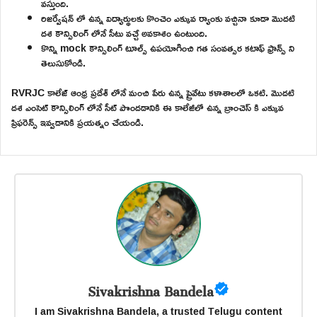
వస్తుంది.
రిజర్వేషన్ లో ఉన్న విద్యార్థులకు కొంచెం ఎక్కువ ర్యాంకు వచ్చినా కూడా మొదటి
దశ కౌన్సిలింగ్ లోనే సీటు వచ్చే అవకాశం ఉంటుంది.
కొన్ని mock కౌన్సిలింగ్ టూల్స్ ఉపయోగించి గత సంవత్సర కటాఫ్ ఫ్రాన్స్ ని
తెలుసుకోండి.
RVRJC కాలేజ్ ఆంధ్ర ప్రదేశ్ లోనే మంచి పేరు ఉన్న ప్రైవేటు కళాశాలలో ఒకటి. మొదటి
దశ ఎంసెట్ కౌన్సిలింగ్ లోనే సీట్ పొందడానికి ఈ కాలేజీలో ఉన్న బ్రాంచెస్ కి ఎక్కువ
ప్రిఫరెన్స్ ఇవ్వడానికి ప్రయత్నం చేయండి.
Sivakrishna Bandela
I am Sivakrishna Bandela, a trusted Telugu content