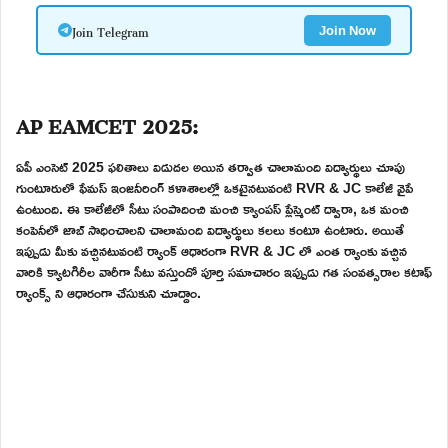
Join Telegram
Join Now
AP EAMCET 2025:
ఏపీ ఎంసెట్ 2025 ఫలితాలు విడుదల అయిన తర్వాత చాలామంది విద్యార్థులు చూపు
గుంటూరులో ఫేమస్ ఇంజనీరింగ్ కళాశాలల్లో ఒకటైనటువంటి RVR & JC కాలేజీ వైపే
ఉంటుంది. ఈ కాలేజీలో సీటు సంపాదించి మంచి క్యాంపస్ ప్లేస్మెంట్ ద్వారా, ఒక మంచి
కంపెనీలో జాబ్ సాధించాలని చాలామంది విద్యార్థులు కలలు కంటూ ఉంటారు. అయితే
ఇప్పుడు మీకు వచ్చినటువంటి ర్యాంక్ ఆధారంగా RVR & JC లో ఎంత ర్యాంకు వచ్చిన
వారికి క్యాటగిరీల వారీగా సీటు వస్తుందో పూర్తి సమాచారం ఇప్పుడు గత సంవత్సరాల కటాఫ్
ర్యాంక్స్ ని ఆధారంగా చేసుకుని చూద్దాం.