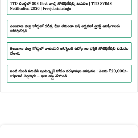
TTD సంస్థలో 303 Govt జాబ్స్ నోటిఫికేషన్స్ విడుదల | TTD SVIMS
Notification 2026 | Freejobsintelugu
తెలంగాణ జిల్లా కోర్టులో పరీక్ష, ఫీజు లేకుండా టెన్త్ అర్హతతో డైరెక్ట్ ఉద్యోగాలకు
నోటిఫికేషన్
తెలంగాణ జిల్లా కోర్టులో జూనియర్ అసిస్టెంట్ ఉద్యోగాల భర్తీకి నోటిఫికేషన్ విడుదల
చేశారు
ఇంటి నుండి పనిచేసే ఇంటర్న్షిప్ కోసం దరఖాస్తుల ఆహ్వానం : నెలకు ₹20,000/-
stipend చెల్లిస్తారు – ఇలా అప్లై చేయండి