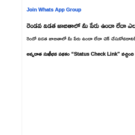
Join Whats App Group
రెండవ విడత జాబితాలో మీ పేరు ఉందా లేదా ఎలా
రెండో విడత జాబితాలో మీ పేరు ఉందా లేదా చెక్ చేసుకోవడానికి
అన్నదాత సుఖీభవ పథకం “Status Check Link” వచ్చింది