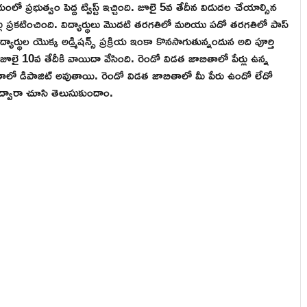
 ప్రభుత్వం పెద్ద ట్విస్ట్ ఇచ్చింది. జూలై 5వ తేదీన విడుదల చేయాల్సిన
ు ప్రకటించింది. విద్యార్థులు మొదటి తరగతిలో మరియు పదో తరగతిలో పాస్
ార్థుల యొక్క అడ్మిషన్స్ ప్రక్రియ ఇంకా కొనసాగుతున్నందున అది పూర్తి
లై 10వ తేదీకి వాయిదా వేసింది. రెండో విడత జాబితాలో పేర్లు ఉన్న
తాలో డిపాజిట్ అవుతాయి. రెండో విడత జాబితాలో మీ పేరు ఉందో లేదో
 ద్వారా చూసి తెలుసుకుందాం.