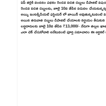
ఏపీ తల్లికి వందనం పథకం రెండవ విడత డబ్బులు డిపాజిట్ విషయంలో
రెండవ విడత డబ్బులను, జూలై 10వ తేదీన విడుదల చేయనున్నట్ల
అయ్యి ఇంటర్మీడియట్ ఫస్టియర్ లో జాయిన్ అవుతున్నటువంటి విద్య
అయిన తరువాత డబ్బులు డిపాజిట్ చేయాలని నిర్ణయం తీసుకుని జూ
లబ్ధిదారులకు జూలై 10వ తేదీన ₹13,000/- నేరుగా తల్లుల ఖా
ఎలా చెక్ చేసుకోవాలి అనేటువంటి పూర్తి సమాచారం ఈ ఆర్టికల్