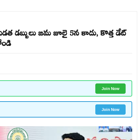
వ విడత డబ్బులు జమ జూలై 5న కాదు, కొత్త డేట్
ోండి
Join Now
Join Now