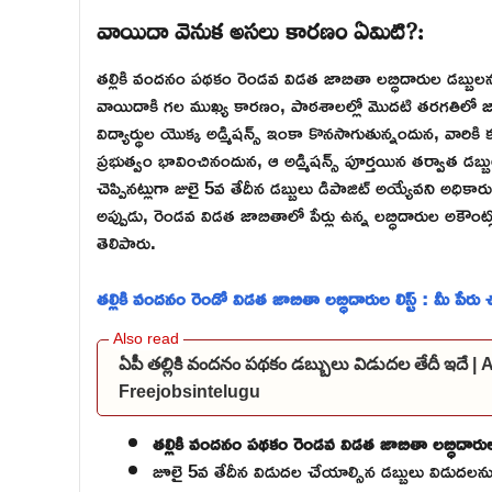
వాయిదా వెనుక అసలు కారణం ఏమిటి?:
తల్లికి వందనం పథకం రెండవ విడత జాబితా లబ్ధిదారుల డబ్బులను
వాయిదాకి గల ముఖ్య కారణం, పాఠశాలల్లో మొదటి తరగతిలో జాయి
విద్యార్థుల యొక్క అడ్మిషన్స్ ఇంకా కొనసాగుతున్నందున, వార
ప్రభుత్వం భావించినందున, ఆ అడ్మిషన్స్ పూర్తయిన తర్వాత డబ్బ
చెప్పినట్లుగా జులై 5వ తేదీన డబ్బులు డిపాజిట్ అయ్యేవని అధికారులు
అప్పుడు, రెండవ విడత జాబితాలో పేర్లు ఉన్న లబ్ధిదారుల అకౌం
తెలిపారు.
తల్లికి వందనం రెండో విడత జాబితా లబ్ధిదారుల లిస్ట్ : మీ పేర
ఏపీ తల్లికి వందనం పథకం డబ్బులు విడుదల తేదీ ఇదే
Freejobsintelugu
తల్లికి వందనం పథకం రెండవ విడత జాబితా లబ్ధిదారుల 
జూలై 5వ తేదీన విడుదల చేయాల్సిన డబ్బులు విడుదలను వా