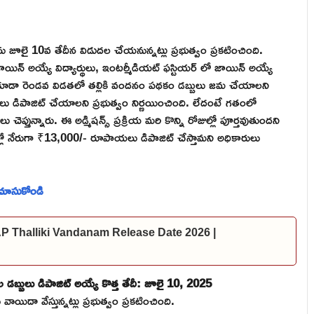
 జూలై 10వ తేదీన విడుదల చేయనున్నట్లు ప్రభుత్వం ప్రకటించింది.
న్ అయ్యే విద్యార్థులు, ఇంటర్మీడియట్ ఫస్టియర్ లో జాయిన్ అయ్యే
ికి కూడా రెండవ విడతలో తల్లికి వందనం పథకం డబ్బులు జమ చేయాలని
ులు డిపాజిట్ చేయాలని ప్రభుత్వం నిర్ణయించింది. లేదంటే గతంలో
 చెప్తున్నారు. ఈ అడ్మిషన్స్ ప్రక్రియ మరి కొన్ని రోజుల్లో పూర్తవుతుందని
ట్లో నేరుగా ₹13,000/- రూపాయలు డిపాజిట్ చేస్తామని అధికారులు
ు చూసుకోండి
 | AP Thalliki Vandanam Release Date 2026 |
డబ్బులు డిపాజిట్ అయ్యే కొత్త తేదీ: జూలై 10, 2025
యిదా వేస్తున్నట్లు ప్రభుత్వం ప్రకటించింది.