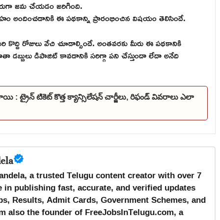
లో నేరుగా జమ చేయడం జరిగింది.
ోత్సాహం అందించడానికి ఈ పథకాన్ని ప్రారంభించిన విషయం తెలిసిందే.
మరి కొద్ది రోజులు వేచి చూడాల్సిందే. అంతవరకు మీరు ఈ పథకానికి
 డబ్బులు డిపాజిట్ కావడానికి సరిగ్గా పని చేస్తుందా లేదా అనేది
మారాయి : ట్రైన్ టికెట్ కొత్త క్యాన్సిలేషన్ చార్జీలు, రిఫండ్ వివరాలు ఎలా
ela
andela, a trusted Telugu content creator with over 7
 in publishing fast, accurate, and verified updates
s, Results, Admit Cards, Government Schemes, and
m also the founder of FreeJobsInTelugu.com, a