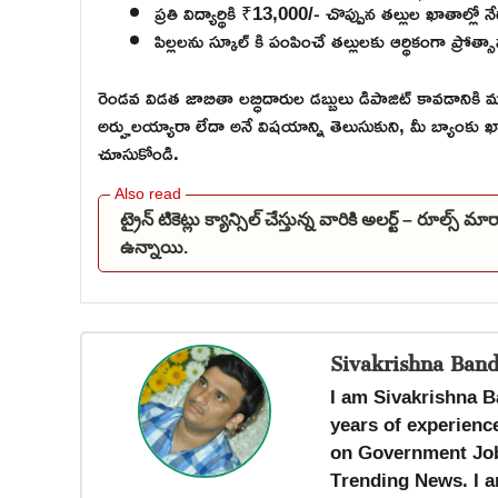
ప్రతి విద్యార్థికి ₹13,000/- చొప్పున తల్లుల ఖాతాల్
పిల్లలను స్కూల్ కి పంపించే తల్లులకు ఆర్థికంగా ప్ర
రెండవ విడత జాబితా లబ్ధిదారుల డబ్బులు డిపాజిట్ కావడానికి 
అర్హులయ్యారా లేదా అనే విషయాన్ని తెలుసుకుని, మీ బ్యాంకు ఖాతా
చూసుకోండి.
ట్రైన్ టికెట్లు క్యాన్సిల్ చేస్తున్న వారికి అలర్ట్ – రూల్స్ 
ఉన్నాయి.
Sivakrishna Band
I am Sivakrishna B
years of experience
on Government Job
Trending News. I a