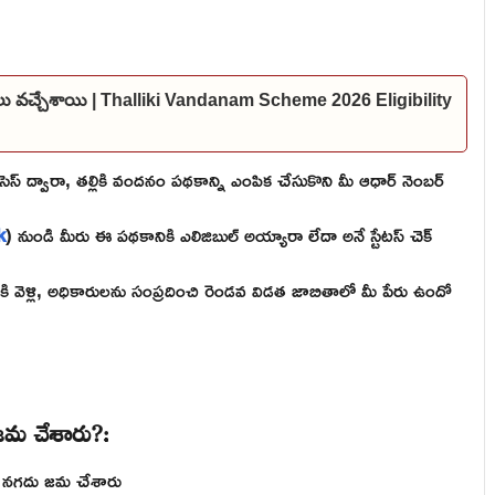
ీలు వచ్చేశాయి | Thalliki Vandanam Scheme 2026 Eligibility
ెస్ ద్వారా, తల్లికి వందనం పథకాన్ని ఎంపిక చేసుకొని మీ ఆధార్ నెంబర్
k
) నుండి మీరు ఈ పథకానికి ఎలిజిబుల్ అయ్యారా లేదా అనే స్టేటస్ చెక్
 వెళ్లి, అధికారులను సంప్రదించి రెండవ విడత జాబితాలో మీ పేరు ఉందో
జమ చేశారు?:
కు నగదు జమ చేశారు