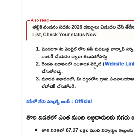
తల్లికి వందనం పధకం 2026 డబ్బులు విడుదల చేసే తేద
List, Check Your status Now
మొదటగా మీ మొబైల్ లోని ఏపీ మనమిత్ర వాట్సాప్ సర్వీస
ఎంటర్ చేయడం ద్వారా తెలుసుకోవచ్చు
రెండవ విధానంలో అధికారిక వెబ్సైట్ (
Website Lin
చేసుకోవచ్చు.
మూడవ విధానంలో, మీ దగ్గరలోని గ్రామ సచివాలయానికి
లేదోచెక్ చేసుకోండి.
ఏపీలో నేడు స్కూల్స్ బంద్ : Official
తొలి విడతలో ఎంత మంది లబ్ధిదారులకు నగదు 
తొలి విడతలో 67.27 లక్షల మంది విద్యార్థుల తల్లుల