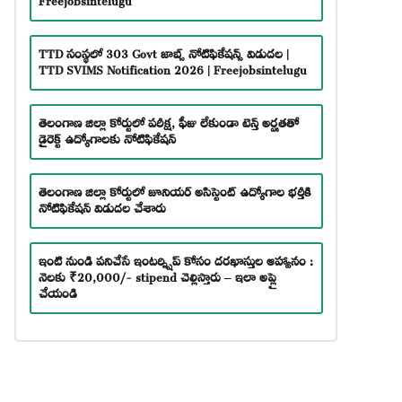
TTD సంస్థలో 303 Govt జాబ్స్ నోటిఫికేషన్స్ విడుదల |
TTD SVIMS Notification 2026 | Freejobsintelugu
తెలంగాణ జిల్లా కోర్టులో పరీక్ష, ఫీజు లేకుండా టెన్త్ అర్హతతో
డైరెక్ట్ ఉద్యోగాలకు నోటిఫికేషన్
తెలంగాణ జిల్లా కోర్టులో జూనియర్ అసిస్టెంట్ ఉద్యోగాల భర్తీకి
నోటిఫికేషన్ విడుదల చేశారు
ఇంటి నుండి పనిచేసే ఇంటర్న్షిప్ కోసం దరఖాస్తుల ఆహ్వానం :
నెలకు ₹20,000/- stipend చెల్లిస్తారు – ఇలా అప్లై
చేయండి