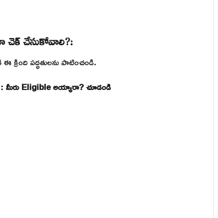
 చెక్ చేసుకోవాలి?:
 ఈ క్రింది పద్ధతులను పాటించండి.
 : మీరు Eligible అయ్యారా? చూడండి