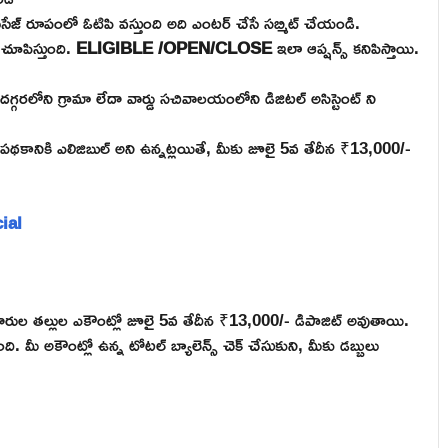
ెసేజ్ రూపంలో ఓటిపి వస్తుంది అది ఎంటర్ చేసే సబ్మిట్ చేయండి.
 చూపిస్తుంది.
ELIGIBLE /OPEN/CLOSE
ఇలా ఆప్షన్స్ కనిపిస్తాయి.
ీ దగ్గరలోని గ్రామా లేదా వార్డు సచివాలయంలోని డిజిటల్ అసిస్టెంట్ ని
పథకానికి ఎలిజిబుల్ అని ఉన్నట్లయితే, మీకు జూలై 5వ తేదీన ₹13,000/-
cial
దారుల తల్లుల ఎకౌంట్లో జూలై 5వ తేదీన ₹13,000/- డిపాజిట్ అవుతాయి.
 మీ అకౌంట్లో ఉన్న టోటల్ బ్యాలెన్స్ చెక్ చేసుకుని, మీకు డబ్బులు