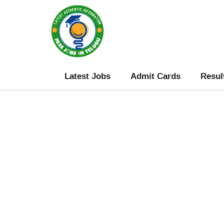
Skip
to
content
Latest Jobs
Admit Cards
Resul