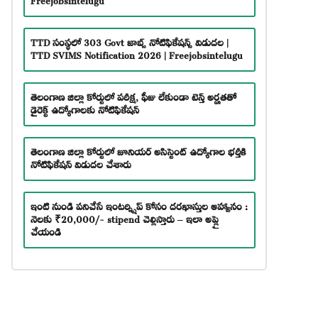
TTD సంస్థలో 303 Govt జాబ్స్ నోటిఫికేషన్స్ విడుదల |
TTD SVIMS Notification 2026 | Freejobsintelugu
తెలంగాణ జిల్లా కోర్టులో పరీక్ష, ఫీజు లేకుండా టెన్త్ అర్హతతో
డైరెక్ట్ ఉద్యోగాలకు నోటిఫికేషన్
తెలంగాణ జిల్లా కోర్టులో జూనియర్ అసిస్టెంట్ ఉద్యోగాల భర్తీకి
నోటిఫికేషన్ విడుదల చేశారు
ఇంటి నుండి పనిచేసే ఇంటర్న్షిప్ కోసం దరఖాస్తుల ఆహ్వానం :
నెలకు ₹20,000/- stipend చెల్లిస్తారు – ఇలా అప్లై
చేయండి