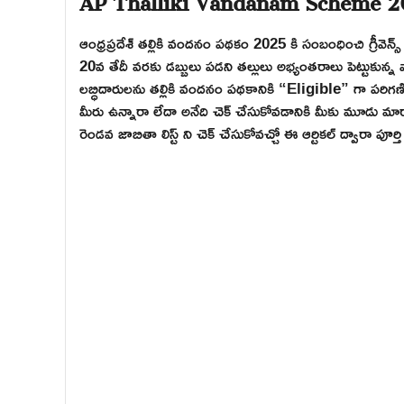
ఆంధ్రప్రదేశ్ తల్లికి వందనం పథకం 2025 కి సంబంధించి గ్రీవెన్స్
20వ తేదీ వరకు డబ్బులు పడని తల్లులు అభ్యంతరాలు పెట్టుకున్న 
లబ్ధిదారులను తల్లికి వందనం పథకానికి “Eligible” గా పరి
మీరు ఉన్నారా లేదా అనేది చెక్ చేసుకోవడానికి మీకు మూడు మా
రెండవ జాబితా లిస్ట్ ని చెక్ చేసుకోవచ్చో ఈ ఆర్టికల్ ద్వారా పూర