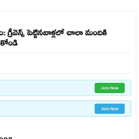
గ్రీవెన్స్ పెట్టినవాళ్లలో చాలా మందికి
ుకోండి
Join Now
Join Now
025: