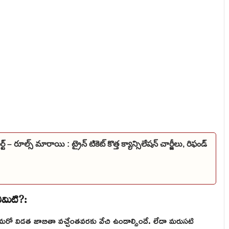
అలర్ట్ – రూల్స్ మారాయి : ట్రైన్ టికెట్ కొత్త క్యాన్సిలేషన్ చార్జీలు, రిఫండ్
ఏమిటి?:
మరో విడత జాబితా వచ్చేంతవరకు వేచి ఉండాల్సిందే. లేదా మరుసటి