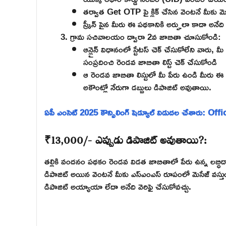
తర్వాత Get OTP పై క్లిక్ చేసిన వెంటనే మీకు మ
స్క్రీన్ పైన మీరు ఈ పథకానికి అర్హులా కాదా అనేది
గ్రామ సచివాలయం ద్వారా 2వ జాబితా చూసుకోండి:
ఆన్లైన్ విధానంలో స్టేటస్ చెక్ చేసుకోలేని వారు, మ
సంప్రదించి రెండవ జాబితా లిస్ట్ చెక్ చేసుకోండి
ఆ రెండవ జాబితా లిస్టులో మీ పేరు ఉండి మీరు ఈ 
అకౌంట్లో నేరుగా డబ్బులు డిపాజిట్ అవుతాయి.
ఏపీ ఎంసెట్ 2025 కౌన్సిలింగ్ షెడ్యూల్ విడుదల చేశారు: Offi
₹13,000/- ఎప్పుడు డిపాజిట్ అవుతాయి?:
తల్లికి వందనం పథకం రెండవ విడత జాబితాలో పేరు ఉన్న లబ్ధి
డిపాజిట్ అయిన వెంటనే మీకు ఎస్ఎంఎస్ రూపంలో మెసేజ్ వస్తుంది.
డిపాజిట్ అయ్యాయా లేదా అనేది వెరిఫై చేసుకోవచ్చు.