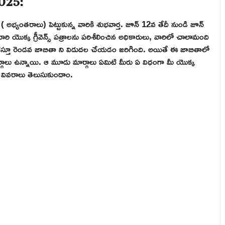
 ( అభ్యంతరాలు) పెట్టుకున్న వారికి శుభవార్త. జూన్ 12వ తేదీ నుండి జూన్
వారి యొక్క గ్రీవెన్స్ పత్రాలను పరిశీలించిన అధికారులు, వారిలో చాలామంది
గణిస్తూ రెండవ జాబితా ని విడుదల చేయడం జరిగింది. అయితే ఈ జాబితాలో
ర్గాలు ఉన్నాయి. ఆ మూడు మార్గాలు ఏమిటి మీరు ఏ విధంగా మీ యొక్క
్తి వివరాలు తెలుసుకుందాం.