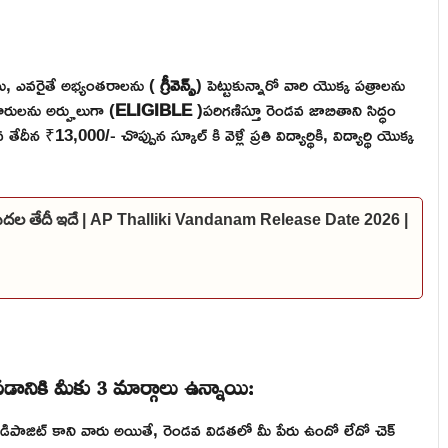
లు, ఎవరైతే అభ్యంతరాలను (
గ్రీవెన్స్
) పెట్టుకున్నారో వారి యొక్క పత్రాలను
ారులను అర్హులుగా (
ELIGIBLE
)పరిగణిస్తూ రెండవ జాబితాని సిద్ధం
న ₹13,000/- చొప్పున స్కూల్ కి వెళ్లే ప్రతి విద్యార్థికి, విద్యార్థి యొక్క
ిడుదల తేదీ ఇదే | AP Thalliki Vandanam Release Date 2026 |
డానికి మీకు 3 మార్గాలు ఉన్నాయి:
 డిపాజిట్ కాని వారు అయితే, రెండవ విడతలో మీ పేరు ఉందో లేదో చెక్