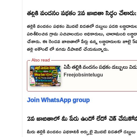
తల్లికి వందనం పథకం 2వ జాబితా సిద్ధం చేశారు:
తల్లికి వందనం పథకం మొదటి విడతలో డబ్బులు పడని లబ్ధిదారు
పరిశీలించిన గ్రామ సచివాలయం అధికారులు, చాలామంది లబ్ధిద
చేశారు. ఈ రెండవ జాబితాలో పేర్లు ఉన్న లబ్ధిదారులకు జూలై 5వ తేదీ
తల్లి అకౌంట్ లో నగదు డిపాజిట్ చేయనున్నారు.
ఏపీ తల్లికి వందనం పథకం డబ్బులు వ
Freejobsintelugu
Join WhatsApp group
2వ జాబితాలో మీ పేరు ఉందో లేదో చెక్ చేసుకోవ
మీరు తల్లికి వందనం పథకానికి అర్హులై మొదటి విడతలో డబ్బులు