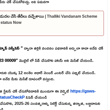
పేరు చెక్ చేసుకోవచ్చు. అవి ఏమనగా
విడుదల చేసే తేదీలు వచ్చేశాయి | Thalliki Vandanam Scheme
r status Now
సాప్ సర్వీసెస్ ”
ద్వారా తల్లికి వందనం పథకానికి అర్హులా కాదా అనేది చెక్
23 00009”
మొబైల్ లో సేవ్ చేసుకొని హాయ్ అని మెసేజ్ చేయండి.
ిదారుని యొక్క 12 అంకెల ఆధార్ నెంబర్ ఎంటర్ చేసి సబ్మిట్ చేయండి.
దా అనేది మీకు మెసేజ్ రూపంలో వస్తుంది.
స్టేటస్ చెక్ చేసుకోవడానికి ముందుగా ఈ వెబ్సైట్
https://gsws-
StatusCheckP
ఓపెన్ చేయండి
సుకొని, 2025-26 సంవత్సరాన్ని సెలెక్ట్ చేసుకున్న తర్వాత, లబ్ధిదారుని
డి