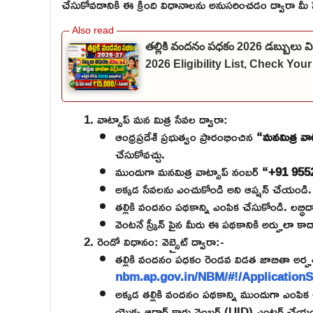
చేసుకోవడానికి ఈ క్రింది విధానాలను అనుసరించడం ద్వారా మీ 
తల్లికి వందనం పధకం 2026 డబ్బులు 
2026 Eligibility List, Check You
వాట్సాప్ మన మిత్ర సేవల ద్వారా:
ఆంధ్రప్రదేశ్ ప్రభుత్వం ప్రారంభించిన
“మనమిత్ర వాట్
చేసుకోవచ్చు.
ముందుగా మనమిత్ర వాట్సాప్ నంబర్
“+91 955
అక్కడ సేవలను ఎంచుకోండి అని ఆప్షన్ చేయండి.
తల్లికి వందనం పథకాన్ని ఎంపిక చేసుకోండి. లబ్ధ
వెంటనే స్క్రీన్ పైన మీరు ఈ పథకానికి అర్హులా కా
రెండో విధానం: వెబ్సైట్ ద్వారా:-
తల్లికి వందనం పధకం రెండవ విడత జాబితా అర్హత 
nbm.ap.gov.in/NBM/#!/Application
అక్కడ తల్లికి వందనం పథకాన్ని ముందుగా ఎంపిక చే
యొక్క ఆధార్ కార్డు నెంబర్ (UID) ఎంటర్ చేయం