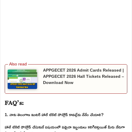
APPGECET 2026 Admit Cards Released |
APPGECET 2026 Hall Tickets Released –
Download Now
FAQ’s:
1. నాకు తెలంగాణ ఇంటర్ హాల్ టికెట్ డౌన్లోడ్ కావట్లేదు నేనేం చేయాలి?
హాల్ టికెట్ డౌన్లోడ్ చేసుకునే విషయంలో ఏమైనా ఇబ్బందులు కలిగినట్లయితే మీరు నేరుగా