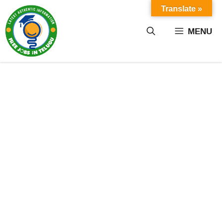
Skip
Translate »
to
content
MENU