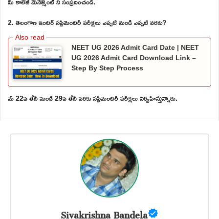
మీ కాలేజీ మేనేజ్మెంట్ ని సంప్రదించండి.
2. తెలంగాణ ఇంటర్ సప్లిమెంటరీ పరీక్షలు ఎప్పటి నుండి ఎప్పటి వరకు?
NEET UG 2026 Admit Card Date | NEET
UG 2026 Admit Card Download Link –
Step By Step Process
మే 22వ తేదీ నుండి 29వ తేదీ వరకు సప్లిమెంటరీ పరీక్షలు నిర్వహిస్తున్నారు.
Sivakrishna Bandela