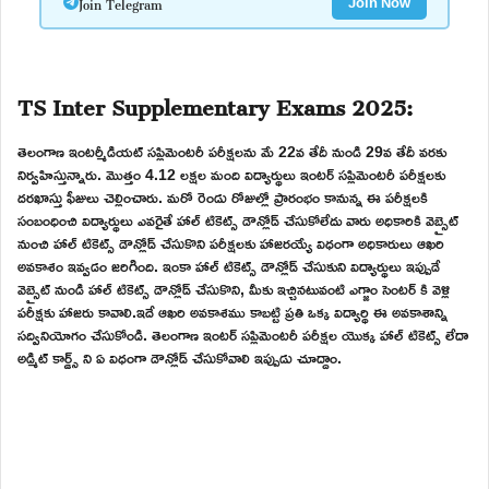
Join Telegram
Join Now
TS Inter Supplementary Exams 2025:
తెలంగాణ ఇంటర్మీడియట్ సప్లిమెంటరీ పరీక్షలను మే 22వ తేదీ నుండి 29వ తేదీ వరకు
నిర్వహిస్తున్నారు. మొత్తం 4.12 లక్షల మంది విద్యార్థులు ఇంటర్ సప్లిమెంటరీ పరీక్షలకు
దరఖాస్తు ఫీజులు చెల్లించారు. మరో రెండు రోజుల్లో ప్రారంభం కానున్న ఈ పరీక్షలకి
సంబంధించి విద్యార్థులు ఎవరైతే హాల్ టికెట్స్ డౌన్లోడ్ చేసుకోలేదు వారు అధికారికి వెబ్సైట్
నుంచి హాల్ టికెట్స్ డౌన్లోడ్ చేసుకొని పరీక్షలకు హాజరయ్యే విధంగా అధికారులు ఆఖరి
అవకాశం ఇవ్వడం జరిగింది. ఇంకా హాల్ టికెట్స్ డౌన్లోడ్ చేసుకుని విద్యార్థులు ఇప్పుడే
వెబ్సైట్ నుండి హాల్ టికెట్స్ డౌన్లోడ్ చేసుకొని, మీకు ఇచ్చినటువంటి ఎగ్జాం సెంటర్ కి వెళ్లి
పరీక్షకు హాజరు కావాలి.ఇదే ఆఖరి అవకాశము కాబట్టి ప్రతి ఒక్క విద్యార్థి ఈ అవకాశాన్ని
సద్వినియోగం చేసుకోండి. తెలంగాణ ఇంటర్ సప్లిమెంటరీ పరీక్షల యొక్క హాల్ టికెట్స్ లేదా
అడ్మిట్ కార్డ్స్ ని ఏ విధంగా డౌన్లోడ్ చేసుకోవాలి ఇప్పుడు చూద్దాం.