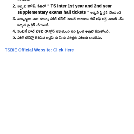
వెబ్సైట్ హోమ్ పేజీలో “
TS Inter 1st year and 2nd year
supplementary exams hall tickets
” ఆప్షన్ పై క్లిక్ చేయండి
విద్యార్థులు వారి యొక్క హాల్ టికెట్ నెంబర్ మరియు డేట్ అఫ్ బర్త్ ఎంటర్ చేసి
సబ్మిట్ పై క్లిక్ చేయండి
వెంటనే హాల్ టికెట్ డౌన్లోడ్ అవుతుంది అది ప్రింట్ అవుట్ తీసుకోండి.
హాల్ టికెట్లో తెలిపిన అడ్రస్ కు మీరు పరీక్షకు హాజరు కావలెను.
TSBIE Official Website: Click Here