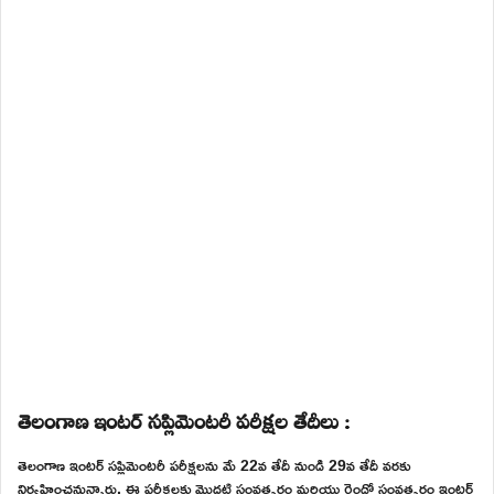
తెలంగాణ ఇంటర్ సప్లిమెంటరీ పరీక్షల తేదీలు :
తెలంగాణ ఇంటర్ సప్లిమెంటరీ పరీక్షలను మే 22వ తేదీ నుండి 29వ తేదీ వరకు
నిర్వహించనున్నారు. ఈ పరీక్షలకు మొదటి సంవత్సరం మరియు రెండో సంవత్సరం ఇంటర్