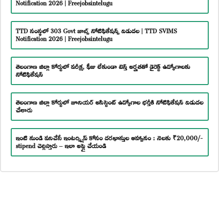
Notification 2026 | Freejobsintelugu
TTD సంస్థలో 303 Govt జాబ్స్ నోటిఫికేషన్స్ విడుదల | TTD SVIMS
Notification 2026 | Freejobsintelugu
తెలంగాణ జిల్లా కోర్టులో పరీక్ష, ఫీజు లేకుండా టెన్త్ అర్హతతో డైరెక్ట్ ఉద్యోగాలకు
నోటిఫికేషన్
తెలంగాణ జిల్లా కోర్టులో జూనియర్ అసిస్టెంట్ ఉద్యోగాల భర్తీకి నోటిఫికేషన్ విడుదల
చేశారు
ఇంటి నుండి పనిచేసే ఇంటర్న్షిప్ కోసం దరఖాస్తుల ఆహ్వానం : నెలకు ₹20,000/-
stipend చెల్లిస్తారు – ఇలా అప్లై చేయండి