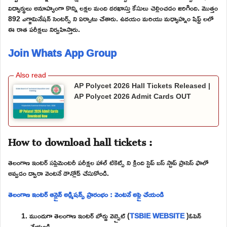
విద్యార్థులు అనూహ్యంగా కొన్ని లక్షల మంది దరఖాస్తు కేసులు చెల్లించడం జరిగింది. మొత్తం
892 ఎగ్జామినేషన్ సెంటర్స్ ని ఏర్పాటు చేశారు. ఉదయం మరియు మధ్యాహ్నం షిఫ్ట్ లలో
ఈ రాత పరీక్షలు నిర్వహిస్తారు.
Join Whats App Group
AP Polycet 2026 Hall Tickets Released |
AP Polycet 2026 Admit Cards OUT
How to download hall tickets :
తెలంగాణ ఇంటర్ సప్లిమెంటరీ పరీక్షల హాల్ టికెట్స్ ని క్రింది స్టెప్ బస్ స్టాప్ ప్రాసెస్ ఫాలో
అవ్వడం ద్వారా వెంటనే డౌన్లోడ్ చేసుకోండి.
తెలంగాణ ఇంటర్ ఆన్లైన్ అడ్మిషన్స్ ప్రారంభం : వెంటనే అప్లై చేయండి
ముందుగా తెలంగాణ ఇంటర్ బోర్డు వెబ్సైట్ (
TSBIE WEBSITE
)ఓపెన్
చేయండి