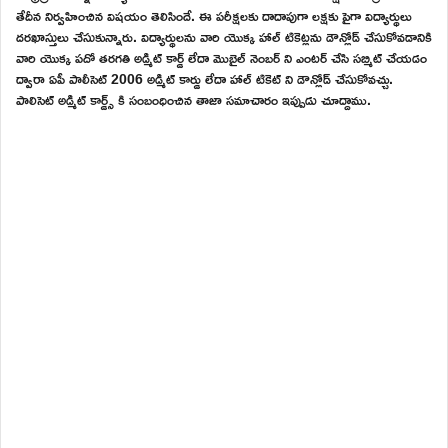
తేదీన నిర్వహించిన విషయం తెలిసిందే. ఈ పరీక్షలకు దాదాపుగా లక్షకు పైగా విద్యార్థులు
దరఖాస్తులు చేసుకున్నారు. విద్యార్థులను వారి యొక్క హాల్ టికెట్లను డౌన్లోడ్ చేసుకోవడానికి
వారి యొక్క పదో తరగతి అడ్మిట్ కార్డ్ లేదా మొబైల్ నెంబర్ ని ఎంటర్ చేసి సబ్మిట్ చేయడం
ద్వారా ఏపీ పాలీసెట్ 2006 అడ్మిట్ కార్డు లేదా హాల్ టికెట్ ని డౌన్లోడ్ చేసుకోవచ్చు.
పాలిసెట్ అడ్మిట్ కార్డ్స్ కి సంబంధించిన తాజా సమాచారం ఇప్పుడు చూద్దాము.