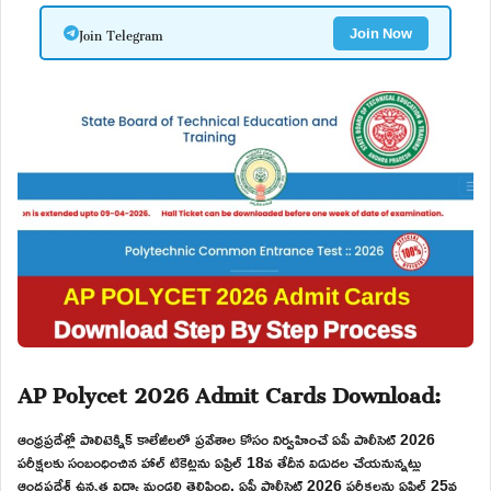
Join Telegram
Join Now
AP Polycet 2026 Admit Cards Download:
ఆంధ్రప్రదేశ్లో పాలిటెక్నిక్ కాలేజీలలో ప్రవేశాల కోసం నిర్వహించే ఏపీ పాలీసెట్ 2026
పరీక్షలకు సంబంధించిన హాల్ టికెట్లను ఏప్రిల్ 18వ తేదీన విడుదల చేయనున్నట్లు
ఆంధ్రప్రదేశ్ ఉన్నత విద్యా మండలి తెలిపింది. ఏపీ పాలీసెట్ 2026 పరీక్షలను ఏప్రిల్ 25వ