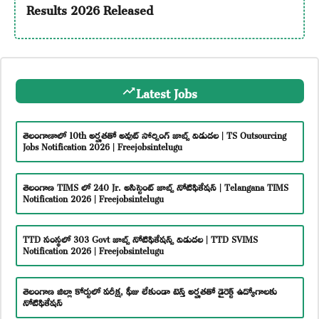
Results 2026 Released
Latest Jobs
తెలంగాణాలో 10th అర్హతతో అవుట్ సోర్సింగ్ జాబ్స్ విడుదల | TS Outsourcing
Jobs Notification 2026 | Freejobsintelugu
తెలంగాణ TIMS లో 240 Jr. అసిస్టెంట్ జాబ్స్ నోటిఫికేషన్ | Telangana TIMS
Notification 2026 | Freejobsintelugu
TTD సంస్థలో 303 Govt జాబ్స్ నోటిఫికేషన్స్ విడుదల | TTD SVIMS
Notification 2026 | Freejobsintelugu
తెలంగాణ జిల్లా కోర్టులో పరీక్ష, ఫీజు లేకుండా టెన్త్ అర్హతతో డైరెక్ట్ ఉద్యోగాలకు
నోటిఫికేషన్