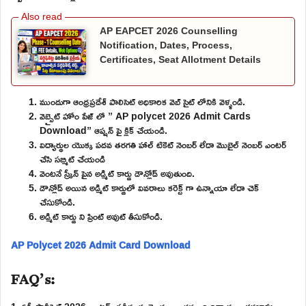
AP EAPCET 2026 Counselling
Notification, Dates, Process,
Certificates, Seat Allotment Details
ముందుగా ఆంధ్రప్రదేశ్ పాలిసెట్ అధికారిక వెబ్ సైట్ లోనికి వెళ్ళండి.
వెబ్సైట్ హోం పేజ్ లో ” AP polycet 2026 Admit Cards
Download” ఆప్షన్ పై క్లిక్ చేయండి.
విద్యార్థుల యొక్క పదవ తరగతి హాల్ టికెట్ నెంబర్ లేదా మొబైల్ నెంబర్ ఎంటర్
చేసి సబ్మిట్ చేయండి
వెంటనే స్క్రీన్ పైన అడ్మిట్ కార్డు డౌన్లోడ్ అవుతుంది.
డౌన్లోడ్ అయిన అడ్మిట్ కార్డులో వివరాలు కరెక్ట్ గా ఉన్నాయా లేదా చెక్
చేసుకోండి.
అడ్మిట్ కార్డు ని ప్రింట్ అవుట్ తీసుకోండి.
AP Polycet 2026 Admit Card Download
FAQ’s: