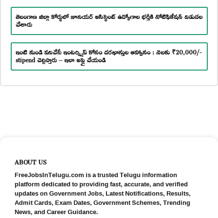
తెలంగాణ జిల్లా కోర్టులో జూనియర్ అసిస్టెంట్ ఉద్యోగాల భర్తీకి నోటిఫికేషన్ విడుదల
చేశారు
ఇంటి నుండి పనిచేసే ఇంటర్న్షిప్ కోసం దరఖాస్తుల ఆహ్వానం : నెలకు ₹20,000/-
stipend చెల్లిస్తారు – ఇలా అప్లై చేయండి
ABOUT US
FreeJobsInTelugu.com is a trusted Telugu information
platform dedicated to providing fast, accurate, and verified
updates on Government Jobs, Latest Notifications, Results,
Admit Cards, Exam Dates, Government Schemes, Trending
News, and Career Guidance.