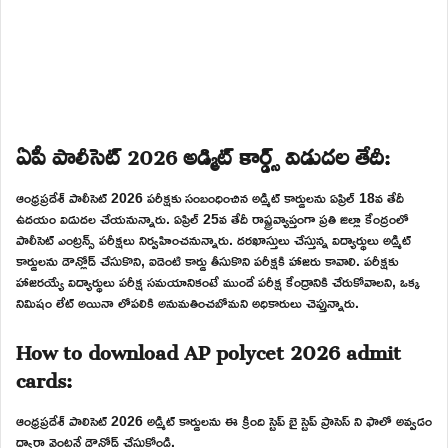
ఏపీ పాలీసెట్ 2026 అడ్మిట్ కార్డ్స్ విడుదల తేదీ:
ఆంధ్రప్రదేశ్ పాలీసెట్ 2026 పరీక్షకు సంబంధించిన అడ్మిట్ కార్డులను ఏప్రిల్ 18వ తేదీ
ఉదయం విడుదల చేయనున్నారు. ఏప్రిల్ 25వ తేదీ రాష్ట్రవ్యాప్తంగా ప్రతి జిల్లా కేంద్రంలో
పాలీసెట్ ఎంట్రన్స్ పరీక్షలు నిర్వహించనున్నారు. దరఖాస్తులు చేస్తున్న విద్యార్థులు అడ్మిట్
కార్డులను డౌన్లోడ్ చేసుకొని, ఐడెంటి కార్డు తీసుకొని పరీక్షకి హాజరు కావాలి. పరీక్షకు
హాజరయ్యే విద్యార్థులు పరీక్ష సమయానికంటే ముందే పరీక్ష కేంద్రానికి చేరుకోవాలని, ఒక్క
నిమిషం లేట్ అయినా లోపలికి అనుమతించబోమని అధికారులు చెప్తున్నారు.
How to download AP polycet 2026 admit
cards:
ఆంధ్రప్రదేశ్ పాలిసెట్ 2026 అడ్మిట్ కార్డులను ఈ క్రింది స్టెప్ బై స్టెప్ ప్రాసెస్ ని ఫాలో అవ్వడం
ద్వారా వెంటనే డౌన్లోడ్ చేసుకోండి.