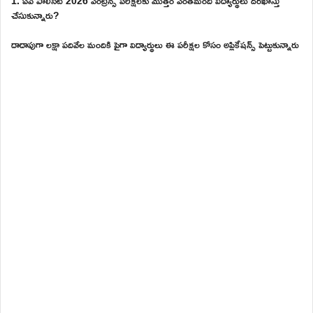
1. ఏపీ పాలీసెట్ 2026 ఎంట్రన్స్ పరీక్షలకు మొత్తం ఎంతమంది విద్యార్థులు దరఖాస్తు
చేసుకున్నారు?
దాదాపుగా లక్షా పదివేల మందికి పైగా విద్యార్థులు ఈ పరీక్షల కోసం అప్లికేషన్స్ పెట్టుకున్నారు