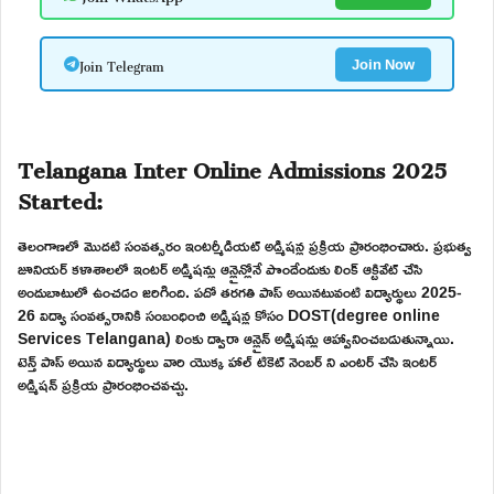
Join Telegram
Join Now
Telangana Inter Online Admissions 2025
Started:
తెలంగాణలో మొదటి సంవత్సరం ఇంటర్మీడియట్ అడ్మిషన్ల ప్రక్రియ ప్రారంభించారు. ప్రభుత్వ
జూనియర్ కళాశాలలో ఇంటర్ అడ్మిషన్లు ఆన్లైన్లోనే పొందేందుకు లింక్ ఆక్టివేట్ చేసి
అందుబాటులో ఉంచడం జరిగింది. పదో తరగతి పాస్ అయినటువంటి విద్యార్థులు 2025-
26 విద్యా సంవత్సరానికి సంబంధించి అడ్మిషన్ల కోసం DOST(degree online
Services Telangana) లింకు ద్వారా ఆన్లైన్ అడ్మిషన్లు ఆహ్వానించబడుతున్నాయి.
టెన్త్ పాస్ అయిన విద్యార్థులు వారి యొక్క హాల్ టికెట్ నెంబర్ ని ఎంటర్ చేసి ఇంటర్
అడ్మిషన్ ప్రక్రియ ప్రారంభించవచ్చు.