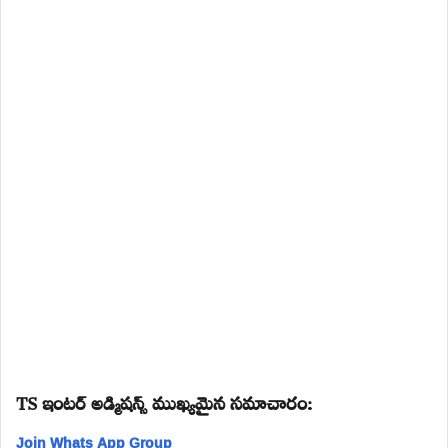
TS ఇంటర్ అడ్మిషన్స్ ముఖ్యమైన సమాచారం:
Join Whats App Group