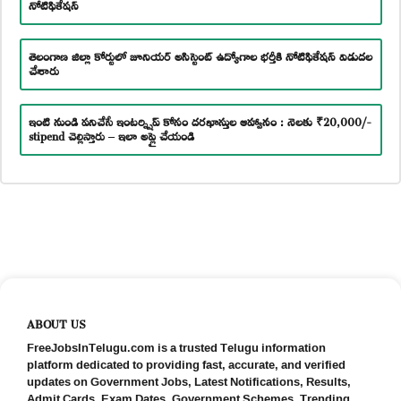
నోటిఫికేషన్
తెలంగాణ జిల్లా కోర్టులో జూనియర్ అసిస్టెంట్ ఉద్యోగాల భర్తీకి నోటిఫికేషన్ విడుదల
చేశారు
ఇంటి నుండి పనిచేసే ఇంటర్న్షిప్ కోసం దరఖాస్తుల ఆహ్వానం : నెలకు ₹20,000/-
stipend చెల్లిస్తారు – ఇలా అప్లై చేయండి
ABOUT US
FreeJobsInTelugu.com is a trusted Telugu information
platform dedicated to providing fast, accurate, and verified
updates on Government Jobs, Latest Notifications, Results,
Admit Cards, Exam Dates, Government Schemes, Trending