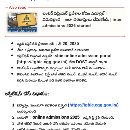
ఇంటర్ ఫస్టియర్ ప్రవేశాల కోసం షెడ్యూల్
విడుదలైంది – ఇలా దరఖాస్తులు చేసుకోండి. | inter
admissions 2026 started
ఆన్లైన్ అప్లికేషన్ ప్రారంభ తేదీ : మే 20, 2025
వేదిక : ప్రభుత్వ మరియు ప్రైవేటు జూనియర్ కళాశాలలు
అప్లికేషన్ పెట్టుకునే వెబ్సైట్: tsbie online admission portal
(https://tgbie.cgg.gov.in/) లేదా DOST పోర్టల్ ద్వారా
అప్లికేషన్ పెట్టుకోవాల్సిన అభ్యర్థులు: పదో తరగతి పాస్ అయినవారు
కావలసిన వివరాలు: టెన్త్ హాల్ టికెట్ నెంబర్, మొబైల్ నెంబర్, ఆధార్ నెంబర్ ,
అడ్రస్ మరియు మెయిల్ ఐడి ఇతర వివరాలు కావలెను
అప్లికేషన్ చేసే విధానం:
విద్యార్థుల ముందుగా అధికారిక వెబ్సైట్ (
https://tgbie.cgg.gov.in/
)
సందర్శించండి
అందులో ”
online admissions 2025
” ఆప్షన్ పై క్లిప్ చేయండి.
హాల్ టికెట్ నెంబర్ ఎంటర్ చేసి తదుపరి వివరాలు నమోదు చేయాలి
కాలేజీ మరియు కోర్సు వివరాలను సెలెక్ట్ చేసుకోవాలి