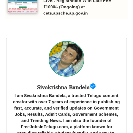
LIVE : Registration With Late FEE
₹1000/- (Ongoing) at
cets.apsche.ap.gov.in
Sivakrishna Bandela
I am Sivakrishna Bandela, a trusted Telugu content
creator with over 7 years of experience in publishing
fast, accurate, and verified updates on Government
Jobs, Results, Admit Cards, Government Schemes,
and Trending News. I am also the founder of
FreeJobsInTelugu.com, a platform known for
providing reliable, student-friendly, and easy-to-