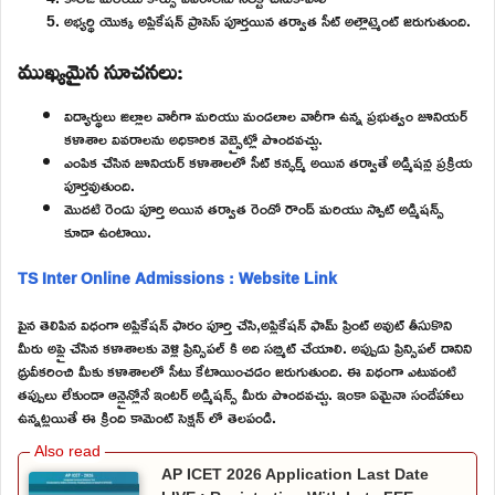
అభ్యర్థి యొక్క అప్లికేషన్ ప్రాసెస్ పూర్తయిన తర్వాత సీట్ అల్లౌట్మెంట్ జరుగుతుంది.
ముఖ్యమైన సూచనలు:
విద్యార్థులు జిల్లాల వారీగా మరియు మండలాల వారీగా ఉన్న ప్రభుత్వం జూనియర్
కళాశాల వివరాలను అధికారిక వెబ్సైట్లో పొందవచ్చు.
ఎంపిక చేసిన జూనియర్ కళాశాలలో సీట్ కన్ఫర్మ్ అయిన తర్వాతే అడ్మిషన్ల ప్రక్రియ
పూర్తవుతుంది.
మొదటి రెండు పూర్తి అయిన తర్వాత రెండో రౌండ్ మరియు స్పాట్ అడ్మిషన్స్
కూడా ఉంటాయి.
TS Inter Online Admissions : Website Link
పైన తెలిపిన విధంగా అప్లికేషన్ ఫారం పూర్తి చేసి,అప్లికేషన్ ఫామ్ ప్రింట్ అవుట్ తీసుకొని
మీరు అప్లై చేసిన కళాశాలకు వెళ్లి ప్రిన్సిపల్ కి అది సబ్మిట్ చేయాలి. అప్పుడు ప్రిన్సిపల్ దానిని
ధ్రువీకరించి మీకు కళాశాలలో సీటు కేటాయించడం జరుగుతుంది. ఈ విధంగా ఎటువంటి
తప్పులు లేకుండా ఆన్లైన్లోనే ఇంటర్ అడ్మిషన్స్ మీరు పొందవచ్చు. ఇంకా ఏమైనా సందేహాలు
ఉన్నట్లయితే ఈ క్రింది కామెంట్ సెక్షన్ లో తెలపండి.
AP ICET 2026 Application Last Date