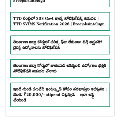
TTD సంస్థలో 303 Govt జాబ్స్ నోటిఫికేషన్స్ విడుదల |
TTD SVIMS Notification 2026 | Freejobsintelugu
తెలంగాణ జిల్లా కోర్టులో పరీక్ష, ఫీజు లేకుండా టెన్త్ అర్హతతో
డైరెక్ట్ ఉద్యోగాలకు నోటిఫికేషన్
తెలంగాణ జిల్లా కోర్టులో జూనియర్ అసిస్టెంట్ ఉద్యోగాల భర్తీకి
నోటిఫికేషన్ విడుదల చేశారు
ఇంటి నుండి పనిచేసే ఇంటర్న్షిప్ కోసం దరఖాస్తుల ఆహ్వానం :
నెలకు ₹20,000/- stipend చెల్లిస్తారు – ఇలా అప్లై
చేయండి