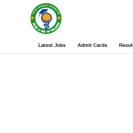
Skip
to
content
Latest Jobs
Admit Cards
Resul