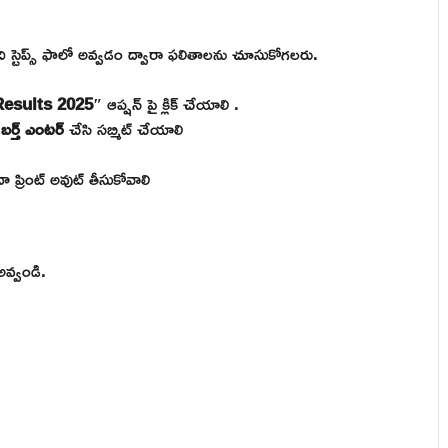
రింది స్టెప్స్ ఫాలో అవ్వడం ద్వారా ఫలితాలను చూసుకోగలరు.
Results 2025″
ఆప్షన్ పై క్లిక్ చేయాలి .
 బర్త్ ఎంటర్
చేసి సబ్మిట్ చేయాలి
ేదా ప్రింట్ అవుట్ తీసుకోవాలి
అవ్వండి.