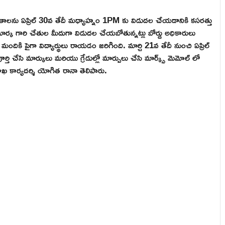
ితాలను ఏప్రిల్ 30వ తేదీ మధ్యాహ్నం 1PM కు విడుదల చేయడానికి కసరత్తు
్రమార్క గారి చేతుల మీదుగా విడుదల చేయబోతున్నట్లు బోర్డు అధికారులు
దికి పైగా విద్యార్థులు రాయడం జరిగింది. మార్చి 21వ తేదీ నుంచి ఏప్రిల్
ి చేసి మార్కులు మరియు గ్రేడుల్లో మార్పులు చేసి మార్క్స్ మెమోల్ లో
ాఖ కార్యదర్శి యోగిత రానా తెలిపారు.