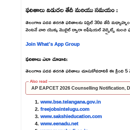
ఫలితాలు విడుదల తేదీ మరియు సమయం :
తెలంగాణ పదవ తరగతి ఫలితాలను ఏప్రిల్ 30వ తేదీ మధ్యాహ్నం 
వెంటనే వారి యొక్క మొబైల్ ద్వారా అఫీషియల్ వెబ్సైట్స్ నుంచి 
Join What’s App Group
ఫలితాలు ఎలా చూడాలి:
తెలంగాణ పదవ తరగతి ఫలితాలు చూసుకోవడానికి ఈ క్రింది 5 వెబ్
AP EAPCET 2026 Counselling Notification, Dat
www.bse.telangana.gov.in
freejobsintelugu.com
www.sakshieducation.com
www.eenadu.net