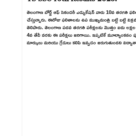
తెలంగాణ బోర్డ్ ఆఫ్ సెకండరీ ఎడ్యుకేషన్ వారు 10వ తరగతి ఫల
చేస్తున్నారు. ఈరోజు ఫలితాలను ఉప ముఖ్యమంత్రి బట్టి బట్టి విక
తెలిపారు. తెలంగాణ పదవ తరగతి పరీక్షలను మొత్తం ఐదు లక్షల మం
4వ తేదీ వరకు ఈ పరీక్షలు జరిగాయి. ఇప్పటికే మూల్యాంకనం పూర్త
మార్కులు మరియు గ్రేడులు కలిపి ఇవ్వడం జరుగుతుందని విద్యాశ