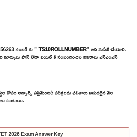
ి 56263 నంబర్ కు ”
TS10ROLLNUMBER
” అని మెసేజ్ చేయాలి.
వారి మార్కులు పాస్ లేదా ఫెయిల్ కి సంబంధించిన వివరాలు ఎస్ఎంఎస్
ల కోసం అడ్వాన్స్ సప్లిమెంటరీ పరీక్షలను ఫలితాలు విడుదలైన నెల
క్షలు ఉంటాయి.
 TET 2026 Exam Answer Key