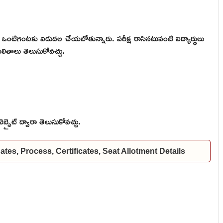
ఒంటిగంటకు విడుదల చేయబోతున్నారు. పరీక్ష రాసినటువంటి విద్యార్థులు
ఫలితాలు తెలుసుకోవచ్చు.
సైట్ ద్వారా తెలుసుకోవచ్చు.
es, Process, Certificates, Seat Allotment Details