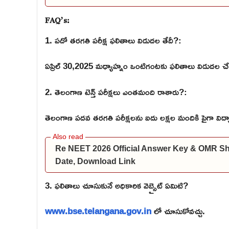
FAQ’s:
1. పదో తరగతి పరీక్ష ఫలితాలు విడుదల తేదీ?:
ఏప్రిల్ 30,2025 మధ్యాహ్నం ఒంటిగంటకు ఫలితాలు విడుదల 
2. తెలంగాణ టెన్త్ పరీక్షలు ఎంతమంది రాశారు?:
తెలంగాణ పదవ తరగతి పరీక్షలను ఐదు లక్షల మందికి పైగా విద్య
Re NEET 2026 Official Answer Key & OMR S
Date, Download Link
3. ఫలితాలు చూసుకునే అధికారిక వెబ్సైట్ ఏమిటి?
www.bse.telangana.gov.in
లో చూసుకోవచ్చు.