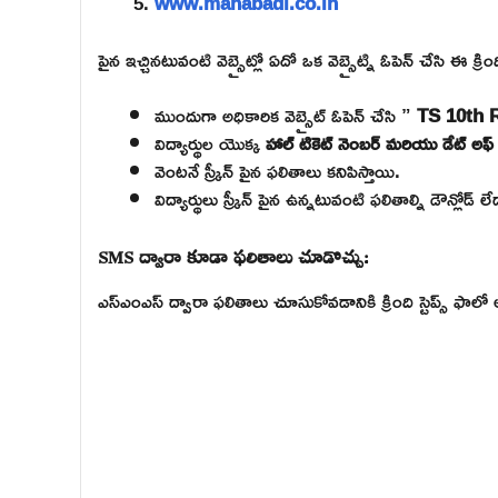
www.manabadi.co.in
పైన ఇచ్చినటువంటి వెబ్సైట్లో ఏదో ఒక వెబ్సైట్ని ఓపెన్ చేసి ఈ క్
ముందుగా అధికారిక వెబ్సైట్ ఓపెన్ చేసి ”
TS 10th 
విద్యార్థుల యొక్క
హాల్ టికెట్ నెంబర్ మరియు డేట్ అఫ్
వెంటనే స్క్రీన్ పైన ఫలితాలు కనిపిస్తాయి.
విద్యార్థులు స్క్రీన్ పైన ఉన్నటువంటి ఫలితాల్ని డౌన్లోడ్ ల
SMS ద్వారా కూడా ఫలితాలు చూడొచ్చు:
ఎస్ఎంఎస్ ద్వారా ఫలితాలు చూసుకోవడానికి క్రింది స్టెప్స్ ఫాలో 