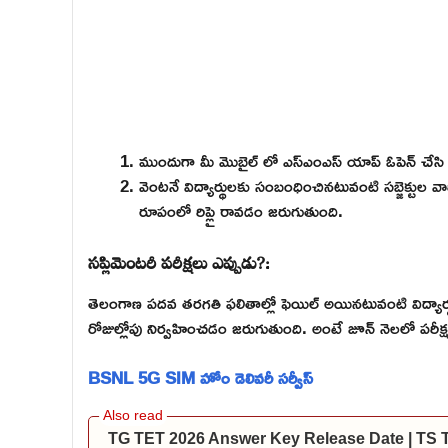
ముందుగా మీ మొబైల్ లో ఎస్ఎంఎస్ యాప్ ఓపెన్ చేస
వెంటనే విద్యార్థులకు సంబంధించినటువంటి సబ్జెక్టుల 
రూపంలో రిప్లై రావడం జరుగుతుంది.
సప్లిమెంటరీ పరీక్షలు ఎప్పుడు?:
తెలంగాణ పదవ తరగతి ఫలితాల్లో ఫెయిల్ అయినటువంటి విద్యార్థు
రోజుల్లోపు నిర్వహించడం జరుగుతుంది. అంటే జూన్ నెలలో పరీ
BSNL 5G SIM హోం డెలివరీ సర్వీస్
TG TET 2026 Answer Key Release Date | TS