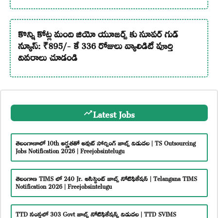
కొన్ని కోట్ల మంది జియో యూజర్స్ కు సూపర్ గుడ్
న్యూస్: ₹895/- కే 336 రోజులు వ్యాలిడిటీ పూర్తి
వివరాలు చూడండి
Latest Jobs
తెలంగాణాలో 10th అర్హతతో అవుట్ సోర్సింగ్ జాబ్స్ విడుదల | TS Outsourcing
Jobs Notification 2026 | Freejobsintelugu
తెలంగాణ TIMS లో 240 Jr. అసిస్టెంట్ జాబ్స్ నోటిఫికేషన్ | Telangana TIMS
Notification 2026 | Freejobsintelugu
TTD సంస్థలో 303 Govt జాబ్స్ నోటిఫికేషన్స్ విడుదల | TTD SVIMS