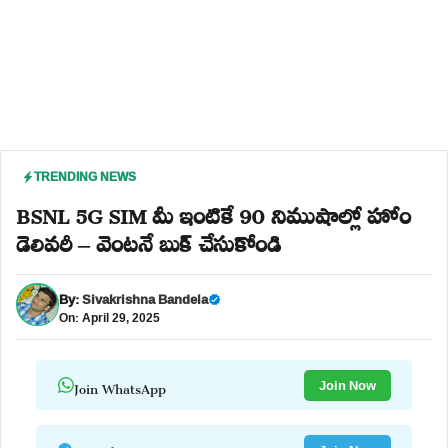
TRENDING NEWS
BSNL 5G SIM మీ ఇంటికే 90 నిముషాల్లో హోం
డెలివరీ – వెంటనే బుక్ చేసుకోండి
By:
Sivakrishna Bandela
On: April 29, 2025
Join WhatsApp
Join Now