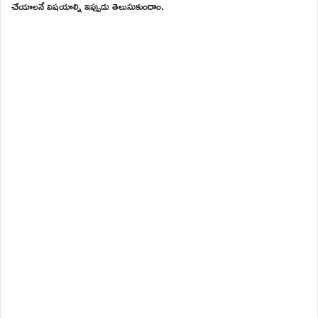
చేయాలనే విషయాల్ని ఇప్పుడు తెలుసుకుందాం.