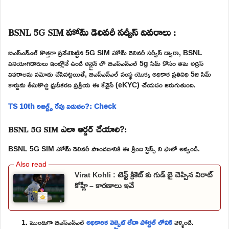
BSNL 5G SIM హోమ్ డెలివరీ సర్వీస్ వివరాలు :
బిఎస్ఎన్ఎల్ కొత్తగా ప్రవేశపెట్టిన 5G SIM హోమ్ డెలివరీ సర్వీస్ ద్వారా, BSNL
వినియోగదారులు ఇంట్లోనే ఉండి ఆన్లైన్ లో బిఎస్ఎన్ఎల్ 5g సిమ్ కోసం తమ అడ్రస్
వివరాలను నమోదు చేసినట్లయితే, బిఎస్ఎన్ఎల్ సంస్థ యొక్క అధికార ప్రతినిధి 5జి సిమ్
కార్డును తీసుకొచ్చి ధ్రువీకరణ ప్రక్రియ ఈ కేవైసీ (eKYC) చేయడం జరుగుతుంది.
TS 10th రిజల్ట్స్ రేపు విడుదల?: Check
BSNL 5G SIM ఎలా ఆర్డర్ చేయాలి?:
BSNL 5G SIM హోమ్ డెలివరీ పొందడానికి ఈ క్రింది స్టెప్స్ ని ఫాలో అవ్వండి.
Virat Kohli : టెస్ట్ క్రికెట్ కు గుడ్ బై చెప్పిన విరాట్
కోహ్లీ – కారణాలు ఇవే
ముందుగా బిఎస్ఎన్ఎల్
అధికారిక వెబ్సైట్ లేదా పోర్టల్ లోనికి
వెళ్ళండి.