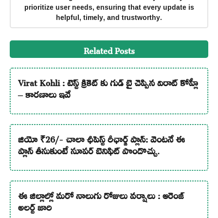
prioritize user needs, ensuring that every update is
helpful, timely, and trustworthy.
Related Posts
Virat Kohli : టెస్ట్ క్రికెట్ కు గుడ్ బై చెప్పిన విరాట్ కోహ్లీ
– కారణాలు ఇవే
జియో ₹26/- చాలా ఛీపెస్ట్ రీఛార్జ్ ప్లాన్: వెంటనే ఈ
ప్లాన్ తీసుకుంటే సూపర్ బెనిఫిట్ పొందొచ్చు.
ఈ జిల్లాల్లో మరో నాలుగు రోజులు వర్షాలు : ఆరెంజ్
అలర్ట్ జారి