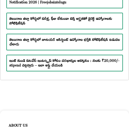
Notification 2026 | Freejobsintelugu
తెలంగాణ జిల్లా కోర్టులో పరీక్ష, ఫీజు లేకుండా టెన్త్ అర్హతతో డైరెక్ట్ ఉద్యోగాలకు
నోటిఫికేషన్
తెలంగాణ జిల్లా కోర్టులో జూనియర్ అసిస్టెంట్ ఉద్యోగాల భర్తీకి నోటిఫికేషన్ విడుదల
చేశారు
ఇంటి నుండి పనిచేసే ఇంటర్న్షిప్ కోసం దరఖాస్తుల ఆహ్వానం : నెలకు ₹20,000/-
stipend చెల్లిస్తారు – ఇలా అప్లై చేయండి
ABOUT US