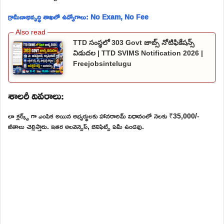
గ్రామీణాభివృద్ధి శాఖలో ఉద్యోగాలు: No Exam, No Fee
TTD సంస్థలో 303 Govt జాబ్స్ నోటిఫికేషన్స్
విడుదల | TTD SVIMS Notification 2026 |
Freejobsintelugu
శాలరీ వివరాలు:
లా క్లర్క్స్ గా ఎంపిక అయిన అభ్యర్థులకు హానరారిమ్ విధానంలో నెలకు ₹35,000/-
జీతాలు చెల్లిస్తారు. ఇతర అలవెన్సెస్, బెనిఫిట్స్ ఏమీ ఉండవు.