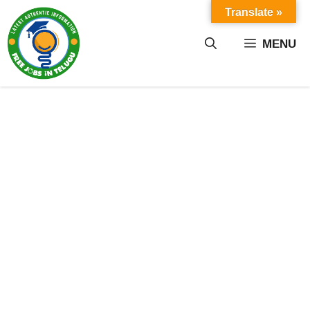
Skip
Translate »
to
content
MENU