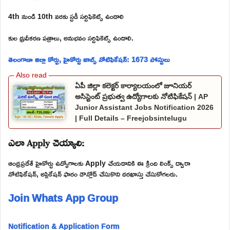
4th నుండి 10th వరకు స్టడీ సర్టిఫికెట్స్ ఉండాలి
కుల ధ్రువీకరణ పత్రాలు, అనుభవం సర్టిఫికెట్స్ ఉండాలి.
తెలంగాణా జిల్లా కోర్టు, హైకోర్టు జాబ్స్ నోటిఫికేషన్: 1673 పోస్టులు
ఏపీ జిల్లా కలెక్టర్ కార్యాలయంలో జూనియర్
అసిస్టెంట్ ప్రభుత్వ ఉద్యోగాలకు నోటిఫికేషన్ | AP
Junior Assistant Jobs Notification 2026
| Full Details – Freejobsintelugu
ఎలా Apply చెయ్యాలి:
ఆంధ్రప్రదేశ్ హైకోర్టు ఉద్యోగాలకు Apply చేయడానికి ఈ క్రింది లింక్స్ ద్వారా
నోటిఫికేషన్, అప్లికేషన్ ఫారం డౌన్లోడ్ చేసుకొని దరఖాస్తు చేసుకోగలరు.
Join Whats App Group
Notification & Application Form