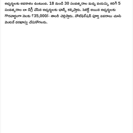
అభ్యర్థులకు అవకాశం ఉంటుంది. 18 నుండి 30 సంవత్సరాల మధ్య వయస్సు కలిగి 5
సంవత్సరాల లా డిగ్రీ చేసిన అభ్యర్థులకు ఛాన్స్ కల్పిస్తారు. సెలెక్ట్ అయిన అభ్యర్థులకు
గౌరవార్ధంగా నెలకు ₹35,000/- శాలరీ చెల్లిస్తారు. నోటిఫికేషన్ పూర్తి వివరాలు చూసి
వెంటనే దరఖాస్తు చేసుకోగలరు.