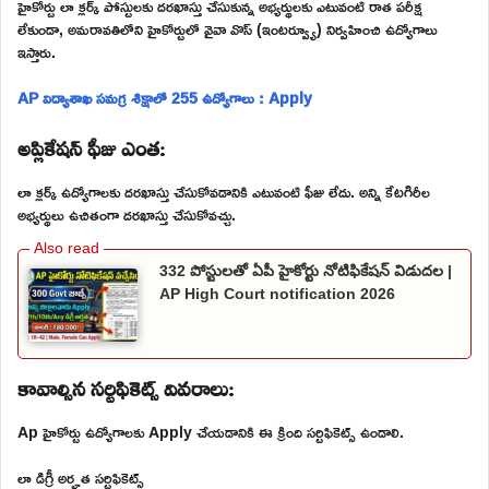
హైకోర్టు లా క్లర్క్ పోస్టులకు దరఖాస్తు చేసుకున్న అభ్యర్థులకు ఎటువంటి రాత పరీక్ష
లేకుండా, అమరావతిలోని హైకోర్టులో వైవా వొస్ (ఇంటర్వ్యూ) నిర్వహించి ఉద్యోగాలు
ఇస్తారు.
AP విద్యాశాఖ సమగ్ర శిక్షాలో 255 ఉద్యోగాలు : Apply
అప్లికేషన్ ఫీజు ఎంత:
లా క్లర్క్ ఉద్యోగాలకు దరఖాస్తు చేసుకోవడానికి ఎటువంటి ఫీజు లేదు. అన్ని కేటగిరీల
అభ్యర్థులు ఉచితంగా దరఖాస్తు చేసుకోవచ్చు.
332 పోస్టులతో ఏపీ హైకోర్టు నోటిఫికేషన్ విడుదల |
AP High Court notification 2026
కావాల్సిన సర్టిఫికెట్స్ వివరాలు:
Ap హైకోర్టు ఉద్యోగాలకు Apply చేయడానికి ఈ క్రింది సర్టిఫికెట్స్ ఉండాలి.
లా డిగ్రీ అర్హత సర్టిఫికెట్స్