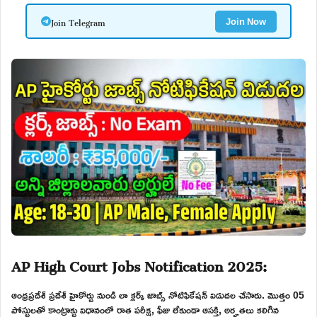
Join Telegram
Join Now
AP High Court Jobs Notification 2025:
ఆంధ్రప్రదేశ్ ప్రదేశ్ హైకోర్టు నుండి లా క్లర్క్ జాబ్స్ నోటిఫికేషన్ విడుదల చేసారు. మొత్తం 05
పోస్టులతో కాంట్రాక్టు విధానంలో రాత పరీక్ష, ఫీజు లేకుండా ఆసక్తి, అర్హతలు కలిగిన