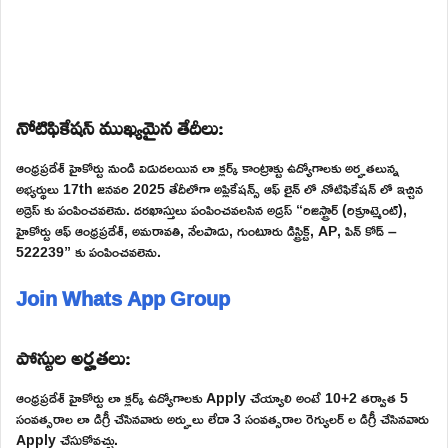
నోటిఫికేషన్ ముఖ్యమైన తేదీలు:
ఆంధ్రప్రదేశ్ హైకోర్టు నుండి విడుదలయిన లా క్లర్క్ కాంట్రాక్టు ఉద్యోగాలకు అర్హతలున్న
అభ్యర్థులు 17th జనవరి 2025 తేదీలోగా అప్లికేషన్స్ ఆఫ్ లైన్ లో నోటిఫికేషన్ లో ఇచ్చిన
అడ్రెస్ కు పంపించవలెను. దరఖాస్తులు పంపించవలసిన అడ్రస్ “రిజిస్ట్రార్ (రిక్రూట్మెంట్),
హైకోర్టు ఆఫ్ ఆంధ్రప్రదేశ్, అమరావతి, నేలపాడు, గుంటూరు డిస్ట్రిక్ట్, AP, పిన్ కోడ్ –
522239” కు పంపించవలెను.
Join Whats App Group
పోస్టుల అర్హతలు:
ఆంధ్రప్రదేశ్ హైకోర్టు లా క్లర్క్ ఉద్యోగాలకు Apply చేయ్యాలి అంటే 10+2 తర్వాత 5
సంవత్సరాల లా డిగ్రీ చేసినవారు అర్హులు లేదా 3 సంవత్సరాల రెగ్యులర్ ల డిగ్రీ చేసినవారు
Apply చేసుకోవచ్చు.