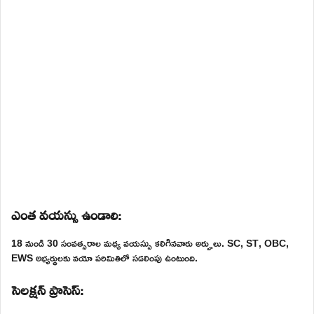
ఎంత వయస్సు ఉండాలి:
18 నుండి 30 సంవత్సరాల మధ్య వయస్సు కలిగినవారు అర్హులు. SC, ST, OBC,
EWS అభ్యర్థులకు వయో పరిమితిలో సడలింపు ఉంటుంది.
సెలక్షన్ ప్రాసెస్: