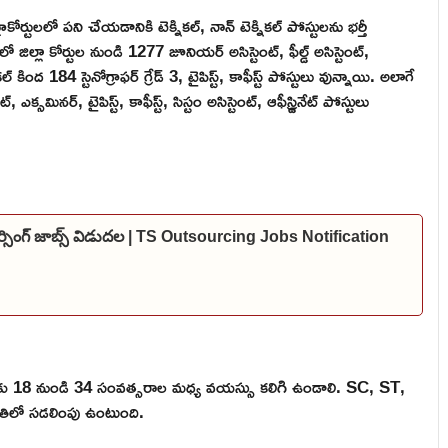
ైకోర్టులలో పని చేయడానికి టెక్నికల్, నాన్ టెక్నికల్ పోస్టులను భర్తీ
ల్లా కోర్టుల నుండి 1277 జూనియర్ అసిస్టెంట్, ఫీల్డ్ అసిస్టెంట్,
కల్ కింద 184 స్టెనోగ్రాఫర్ గ్రేడ్ 3, టైపిస్ట్, కాఫీస్ట్ పోస్టులు వున్నాయి. అలాగే
్సమినర్, టైపిస్ట్, కాఫీస్ట్, సిస్టం అసిస్టెంట్, ఆఫీస్ర్డినేట్ పోస్టులు
్సింగ్ జాబ్స్ విడుదల | TS Outsourcing Jobs Notification
థులకు 18 నుండి 34 సంవత్సరాల మధ్య వయస్సు కలిగి ఉండాలి. SC, ST,
ిలో సడలింపు ఉంటుంది.