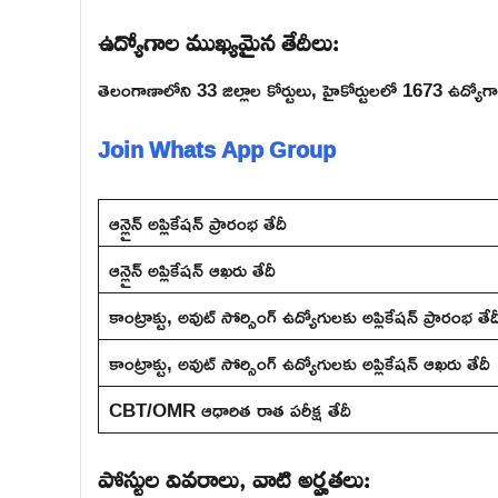
ఉద్యోగాల ముఖ్యమైన తేదీలు:
తెలంగాణాలోని 33 జిల్లాల కోర్టులు, హైకోర్టులలో 1673 ఉద్యో
Join Whats App Group
ఆన్లైన్ అప్లికేషన్ ప్రారంభ తేదీ
ఆన్లైన్ అప్లికేషన్ ఆఖరు తేదీ
కాంట్రాక్టు, అవుట్ సోర్సింగ్ ఉద్యోగులకు అప్లికేషన్ ప్రారంభ తేద
కాంట్రాక్టు, అవుట్ సోర్సింగ్ ఉద్యోగులకు అప్లికేషన్ ఆఖరు తేదీ
CBT/OMR ఆధారిత రాత పరీక్ష తేదీ
పోస్టుల వివరాలు, వాటి అర్హతలు: