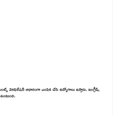
ుమెంట్స్ వెరిఫికేషన్ ఆధారంగా ఎంపిక చేసి ఉద్యోగాలు ఇస్తారు. ఇంగ్లీష్,
్ష ఉంటుంది.