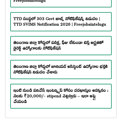
TTD సంస్థలో 303 Govt జాబ్స్ నోటిఫికేషన్స్ విడుదల |
TTD SVIMS Notification 2026 | Freejobsintelugu
తెలంగాణ జిల్లా కోర్టులో పరీక్ష, ఫీజు లేకుండా టెన్త్ అర్హతతో
డైరెక్ట్ ఉద్యోగాలకు నోటిఫికేషన్
తెలంగాణ జిల్లా కోర్టులో జూనియర్ అసిస్టెంట్ ఉద్యోగాల భర్తీకి
నోటిఫికేషన్ విడుదల చేశారు
ఇంటి నుండి పనిచేసే ఇంటర్న్షిప్ కోసం దరఖాస్తుల ఆహ్వానం :
నెలకు ₹20,000/- stipend చెల్లిస్తారు – ఇలా అప్లై
చేయండి