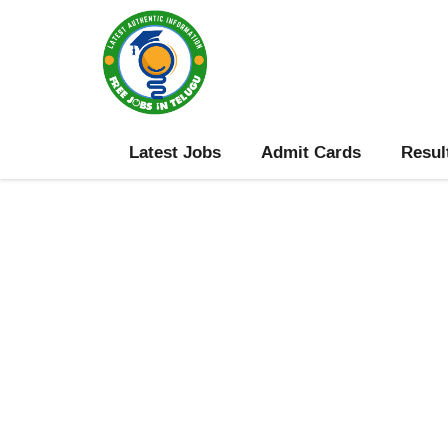
Skip
to
content
Latest Jobs
Admit Cards
Resul