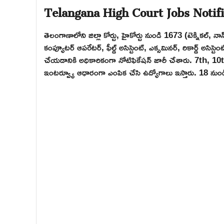
Telangana High Court Jobs Notif
తెలంగాణాలోని జిల్లా కోర్టు, హైకోర్టు నుండి 1673 (టెక్నికల్, నాన
కంప్యూటర్ ఆపరేటర్, ఫీల్డ్ అసిస్టెంట్, ఎక్సమినర్, రికార్డ్ అసిస్టెంట్,
చేయడానికి అధికారికంగా నోటిఫికేషన్ జారీ చేశారు. 7th, 10th,
ఇంటర్వ్యూ ఆధారంగా ఎంపిక చేసి ఉద్యోగాలు ఇస్తారు. 18 నుండ