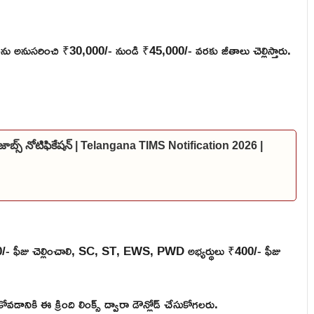
లను అనుసరించి ₹30,000/- నుండి ₹45,000/- వరకు జీతాలు చెల్లిస్తారు.
జాబ్స్ నోటిఫికేషన్ | Telangana TIMS Notification 2026 |
 ₹600/- ఫీజు చెల్లించాలి, SC, ST, EWS, PWD అభ్యర్థులు ₹400/- ఫీజు
టుకోవడానికి ఈ క్రింది లింక్స్ ద్వారా డౌన్లోడ్ చేసుకోగలరు.