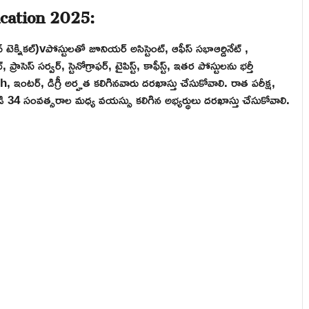
ication 2025:
్ టెక్నికల్)vపోస్టులతో జూనియర్ అసిస్టెంట్, ఆఫీస్ సభాఆర్డినేట్ ,
 ప్రాసెస్ సర్వర్, స్టెనోగ్రాఫర్, టైపిస్ట్, కాఫీస్ట్, ఇతర పోస్టులను భర్తీ
 ఇంటర్, డిగ్రీ అర్హత కలిగినవారు దరఖాస్తు చేసుకోవాలి. రాత పరీక్ష,
ి 34 సంవత్సరాల మధ్య వయస్సు కలిగిన అభ్యర్థులు దరఖాస్తు చేసుకోవాలి.