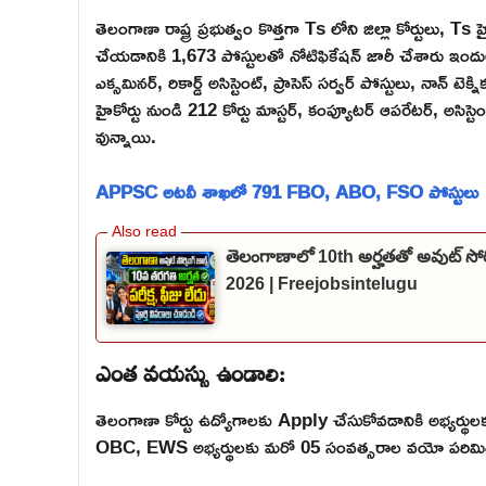
తెలంగాణా రాష్ట్ర ప్రభుత్వం కొత్తగా Ts లోని జిల్లా కోర్టులు, Ts హ
చేయడానికి 1,673 పోస్టులతో నోటిఫికేషన్ జారీ చేశారు ఇందులో జి
ఎక్సమినర్, రికార్డ్ అసిస్టెంట్, ప్రాసెస్ సర్వర్ పోస్టులు, నాన్ టెక్ని
హైకోర్టు నుండి 212 కోర్టు మాస్టర్, కంప్యూటర్ ఆపరేటర్, అసిస్టెంట్, ఎక
వున్నాయి.
APPSC అటవీ శాఖలో 791 FBO, ABO, FSO పోస్టులు
తెలంగాణాలో 10th అర్హతతో అవుట్ సోర
2026 | Freejobsintelugu
ఎంత వయస్సు ఉండాలి:
తెలంగాణా కోర్టు ఉద్యోగాలకు Apply చేసుకోవడానికి అభ్యర్
OBC, EWS అభ్యర్థులకు మరో 05 సంవత్సరాల వయో పరిమిత