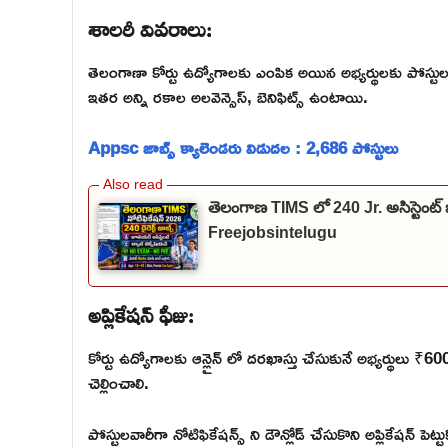
శాలరీ వివరాలు:
తెలంగాణా కోర్టు ఉద్యోగాలకు ఎంపిక అయిన అభ్యర్థులకు పోస్టు
ఇతర అన్ని రకాల అలవెన్సెస్, బెనిఫిట్స్ ఉంటాయి.
Appsc జాబ్స్ క్యాలెండరు విడుదల : 2,686 పోస్టులు
తెలంగాణ TIMS లో 240 Jr. అసిస్టెంట్ 
Freejobsintelugu
అప్లికేషన్ ఫీజు:
కోర్టు ఉద్యోగాలకు ఆన్లైన్ లో దరఖాస్తు చేసుకునే అభ్యర్థులు
చెల్లించాలి.
పోస్టులవారీగా నోటిఫికేషన్స్ ని డౌన్లోడ్ చేసుకొని అప్లికేషన్ పెట్