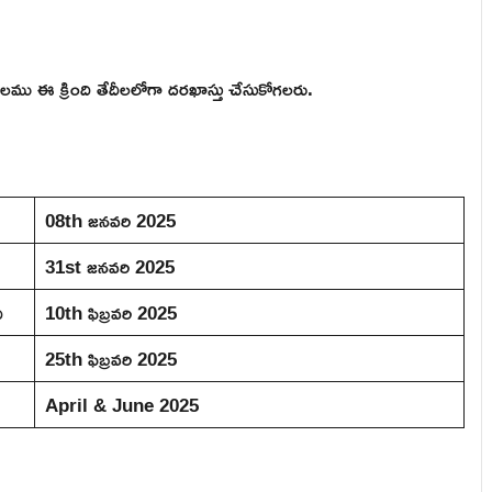
గాలము ఈ క్రింది తేదీలలోగా దరఖాస్తు చేసుకోగలరు.
08th జనవరి 2025
31st జనవరి 2025
ీ
10th ఫిబ్రవరి 2025
25th ఫిబ్రవరి 2025
April & June 2025