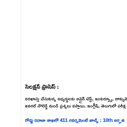
సెలక్షన్ ప్రాసెస్ :
దరఖాస్తు చేసుకున్న అభ్యర్థులకు ఆన్లైన్ టెస్ట్, ఇంటర్వ్యూ, డాక్య
జనరల్ నౌలెడ్జి నుండి ప్రశ్నలు వస్తాయి. ఇంగ్లీష్, తెలుగులో పరీక
రోడ్డు రవాణా శాఖలో 411 గవర్నమెంట్ జాబ్స్ : 10th అర్హత