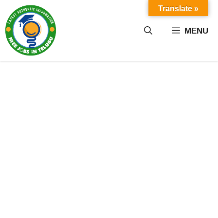
Skip
Translate »
to
content
MENU