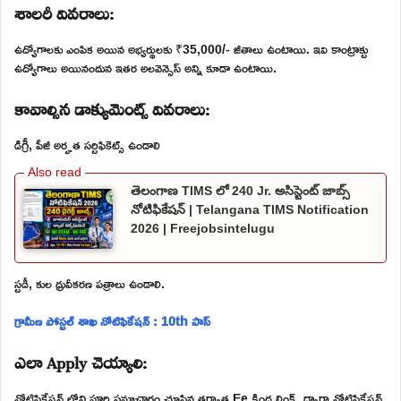
శాలరీ వివరాలు:
ఉద్యోగాలకు ఎంపిక అయిన అభ్యర్థులకు ₹35,000/- జీతాలు ఉంటాయి. ఇవి కాంట్రాక్టు
ఉద్యోగాలు అయినందున ఇతర అలవెన్సెస్ అన్ని కూడా ఉంటాయి.
కావాల్సిన డాక్యుమెంట్స్ వివరాలు:
డిగ్రీ, పీజీ అర్హత సర్టిఫికెట్స్ ఉండాలి
తెలంగాణ TIMS లో 240 Jr. అసిస్టెంట్ జాబ్స్
నోటిఫికేషన్ | Telangana TIMS Notification
2026 | Freejobsintelugu
స్టడీ, కుల ధ్రువీకరణ పత్రాలు ఉండాలి.
గ్రామీణ పోస్టల్ శాఖ నోటిఫికేషన్ : 10th పాస్
ఎలా Apply చెయ్యాలి:
నోటిఫికేషన్ లోని పూర్తి సమాచారం చూసిన తర్వాత Ee క్రింద లింక్స్ ద్వారా నోటిఫికేషన్