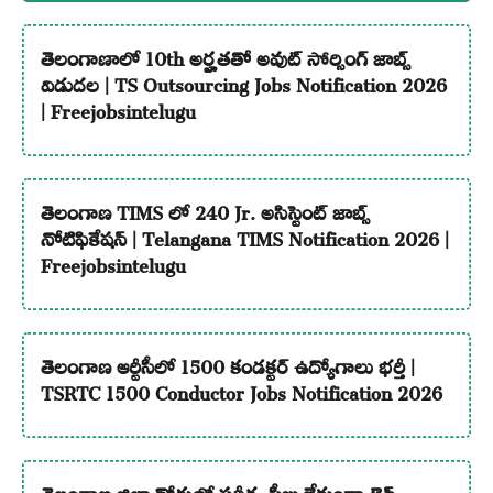
తెలంగాణాలో 10th అర్హతతో అవుట్ సోర్సింగ్ జాబ్స్
విడుదల | TS Outsourcing Jobs Notification 2026
| Freejobsintelugu
తెలంగాణ TIMS లో 240 Jr. అసిస్టెంట్ జాబ్స్
నోటిఫికేషన్ | Telangana TIMS Notification 2026 |
Freejobsintelugu
తెలంగాణ ఆర్టీసీలో 1500 కండక్టర్ ఉద్యోగాలు భర్తీ |
TSRTC 1500 Conductor Jobs Notification 2026
తెలంగాణ జిల్లా కోర్టులో పరీక్ష, ఫీజు లేకుండా టెన్త్