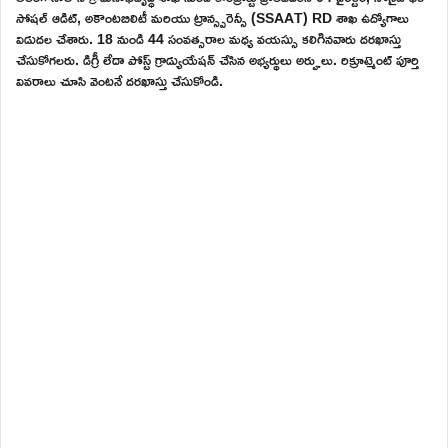
సోషల్ ఆడిట్, అకౌంటబిలిటీ మరియు ట్రాన్స్పరెన్సీ (SSAAT) RD శాఖ ఉద్యోగాలు
విడుదల చేశారు. 18 నుండి 44 సంవత్సరాల మధ్య వయస్సు కలిగినవారు దరఖాస్తు
చేసుకోగలరు. డిగ్రీ లేదా పోస్ట్ గ్రాడ్యుయేషన్ చేసిన అభ్యర్థులు అర్హులు. రిక్రూట్మెంట్ పూర్తి
వివరాలు చూసి వెంటనే దరఖాస్తు చేసుకోండి.