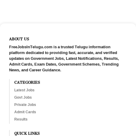
ABOUT US
FreeJobsInTelugu.com is a trusted Telugu information
platform dedicated to providing fast, accurate, and verified
updates on Government Jobs, Latest Notifications, Results,
Admit Cards, Exam Dates, Government Schemes, Trending
News, and Career Guidance.
CATEGORIES
Latest Jobs
Govt Jobs
Private Jobs
Admit Cards
Results
QUICK LINKS