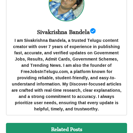
Sivakrishna Bandela
I am Sivakrishna Bandela, a trusted Telugu content
creator with over 7 years of experience in publishing
fast, accurate, and verified updates on Government
Jobs, Results, Admit Cards, Government Schemes,
and Trending News. I am also the founder of
FreeJobsInTelugu.com, a platform known for
providing reliable, student-friendly, and easy-to-
understand information. My Discover-focused articles
are crafted with real-time research, clear explanations,
and a strong commitment to accuracy. I always
prioritize user needs, ensuring that every update is
helpful, timely, and trustworthy.
Related Posts