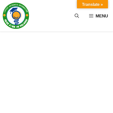
Skip
Translate »
to
content
MENU