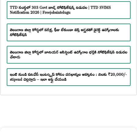
TTD సంస్థలో 303 Govt జాబ్స్ నోటిఫికేషన్స్ విడుదల | TTD SVIMS
Notification 2026 | Freejobsintelugu
తెలంగాణ జిల్లా కోర్టులో పరీక్ష, ఫీజు లేకుండా టెన్త్ అర్హతతో డైరెక్ట్ ఉద్యోగాలకు
నోటిఫికేషన్
తెలంగాణ జిల్లా కోర్టులో జూనియర్ అసిస్టెంట్ ఉద్యోగాల భర్తీకి నోటిఫికేషన్ విడుదల
చేశారు
ఇంటి నుండి పనిచేసే ఇంటర్న్షిప్ కోసం దరఖాస్తుల ఆహ్వానం : నెలకు ₹20,000/-
stipend చెల్లిస్తారు – ఇలా అప్లై చేయండి