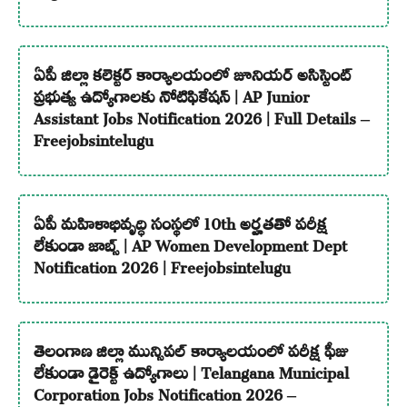
ఏపీ జిల్లా కలెక్టర్ కార్యాలయంలో జూనియర్ అసిస్టెంట్
ప్రభుత్వ ఉద్యోగాలకు నోటిఫికేషన్ | AP Junior
Assistant Jobs Notification 2026 | Full Details –
Freejobsintelugu
ఏపీ మహిళాభివృద్ధి సంస్థలో 10th అర్హతతో పరీక్ష
లేకుండా జాబ్స్ | AP Women Development Dept
Notification 2026 | Freejobsintelugu
తెలంగాణ జిల్లా మున్సిపల్ కార్యాలయంలో పరీక్ష ఫీజు
లేకుండా డైరెక్ట్ ఉద్యోగాలు | Telangana Municipal
Corporation Jobs Notification 2026 –