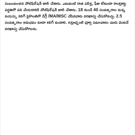
సంబందించిన నోటిఫికేషన్ జారీ చేశారు. ఎటువంటి రాత పరీక్ష, ఫీజు లేకుండా కాంట్రాక్టు
పద్దతిలో పని చేయడానికి నోటిఫికేషన్ జారీ చేశారు. 18 నుండి 40 సంవత్సరాల మధ్య
వయస్సు కలిగి సైకొలజీలో డిగ్రీ /MA/MSC చేసినవారు దరఖాస్తు చేసుకోవచ్చు. 2.5
సంవత్సరాల అనుభవం కూడా కలిగి ఉండాలి. రిక్రూట్మెంట్ పూర్తి సమాచారం చూసి వెంటనే
దరఖాస్తు చేసుకోగలరు.