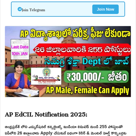
Join Telegram
Join Now
AP EdCIL Notification 2025:
ఆంధ్రప్రదేశ్ లోని ఎడ్యుకేషనల్ కన్సల్టెంట్స్ ఇండియా లిమిటెడ్ నుండి 255 పోస్టులతో
ఏపీలోని 26 జిల్లాలవారు Apply చేసుకునే విధంగా కెరీర్ & మెంటల్ హెల్త్ కౌన్సిలర్లకు