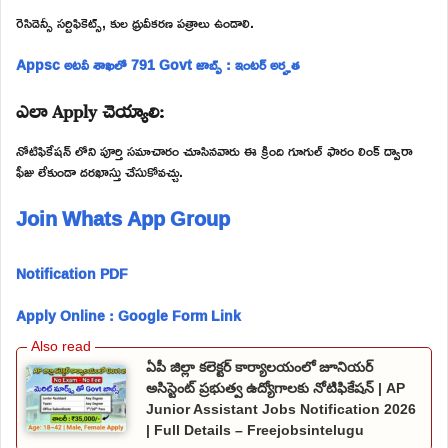
రెసిడెన్సీ సర్టిఫికెట్స్, కుల ధ్రువీకరణ పత్రాలు ఉండాలి.
Appsc అటవీ శాఖలో 791 Govt జాబ్స్ : ఇంటర్ అర్హత
ఎలా Apply చెయ్యాలి:
నోటిఫికేషన్ లోని పూర్తి సమాచారం చూసినవారు ఈ క్రింది గూగుల్ ఫారం లింక్ ద్వారా
ఫీజు లేకుండా దరఖాస్తు చేసుకోవచ్చు.
Join Whats App Group
Notification PDF
Apply Online : Google Form Link
ఏపీ జిల్లా కలెక్టర్ కార్యాలయంలో జూనియర్
అసిస్టెంట్ ప్రభుత్వ ఉద్యోగాలకు నోటిఫికేషన్ | AP
Junior Assistant Jobs Notification 2026
| Full Details – Freejobsintelugu