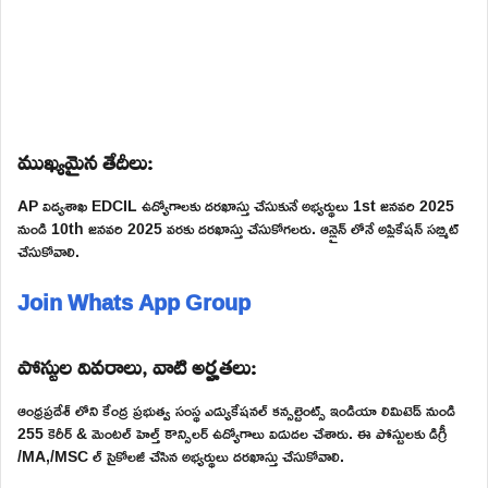
ముఖ్యమైన తేదీలు:
AP విద్యశాఖ EDCIL ఉద్యోగాలకు దరఖాస్తు చేసుకునే అభ్యర్థులు 1st జనవరి 2025
నుండి 10th జనవరి 2025 వరకు దరఖాస్తు చేసుకోగలరు. ఆన్లైన్ లోనే అప్లికేషన్ సబ్మిట్
చేసుకోవాలి.
Join Whats App Group
పోస్టుల వివరాలు, వాటి అర్హతలు:
ఆంధ్రప్రదేశ్ లోని కేంద్ర ప్రభుత్వ సంస్థ ఎడ్యుకేషనల్ కన్సల్టెంట్స్ ఇండియా లిమిటెడ్ నుండి
255 కెరీర్ & మెంటల్ హెల్త్ కౌన్సిలర్ ఉద్యోగాలు విడుదల చేశారు. ఈ పోస్టులకు డిగ్రీ
/MA,/MSC ల్ సైకోలజీ చేసిన అభ్యర్థులు దరఖాస్తు చేసుకోవాలి.