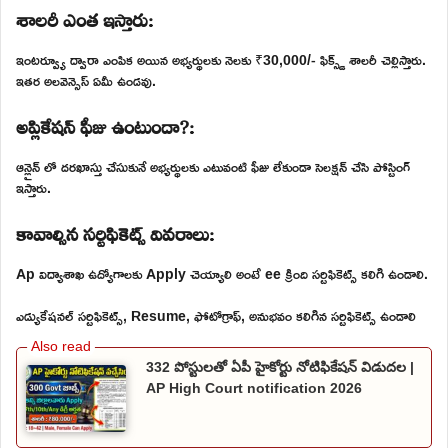
శాలరీ ఎంత ఇస్తారు:
ఇంటర్వ్యూ ద్వారా ఎంపిక అయిన అభ్యర్థులకు నెలకు ₹30,000/- ఫిక్స్డ్ శాలరీ చెల్లిస్తారు.
ఇతర అలవెన్సెస్ ఏమీ ఉండవు.
అప్లికేషన్ ఫీజు ఉంటుందా?:
ఆన్లైన్ లో దరఖాస్తు చేసుకునే అభ్యర్థులకు ఎటువంటి ఫీజు లేకుండా సెలక్షన్ చేసి పోస్టింగ్
ఇస్తారు.
కావాల్సిన సర్టిఫికెట్స్ వివరాలు:
Ap విద్యాశాఖ ఉద్యోగాలకు Apply చెయ్యాలి అంటే ee క్రింది సర్టిఫికెట్స్ కలిగి ఉండాలి.
ఎడ్యుకేషనల్ సర్టిఫికెట్స్, Resume, ఫోటోగ్రాఫ్, అనుభవం కలిగిన సర్టిఫికెట్స్ ఉండాలి
332 పోస్టులతో ఏపీ హైకోర్టు నోటిఫికేషన్ విడుదల |
AP High Court notification 2026