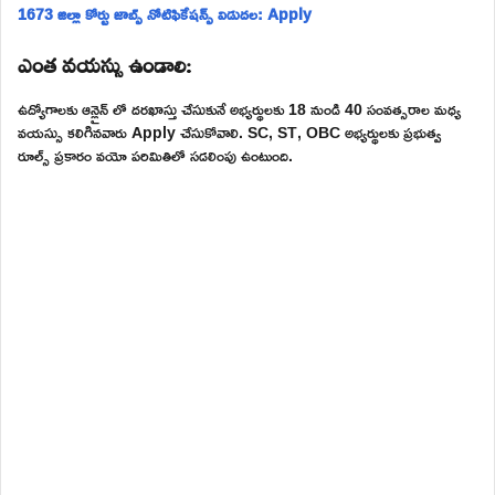
1673 జిల్లా కోర్టు జాబ్స్ నోటిఫికేషన్స్ విడుదల: Apply
ఎంత వయస్సు ఉండాలి:
ఉద్యోగాలకు ఆన్లైన్ లో దరఖాస్తు చేసుకునే అభ్యర్థులకు 18 నుండి 40 సంవత్సరాల మధ్య
వయస్సు కలిగినవారు Apply చేసుకోవాలి. SC, ST, OBC అభ్యర్థులకు ప్రభుత్వ
రూల్స్ ప్రకారం వయో పరిమితిలో సడలింపు ఉంటుంది.