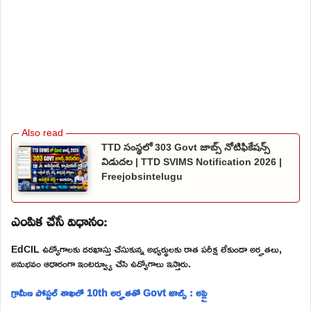
TTD సంస్థలో 303 Govt జాబ్స్ నోటిఫికేషన్స్
విడుదల | TTD SVIMS Notification 2026 |
Freejobsintelugu
ఎంపిక చేసే విధానం:
EdCIL ఉద్యోగాలకు దరఖాస్తు చేసుకున్న అభ్యర్థులకు రాత పరీక్ష లేకుండా అర్హతలు,
అనుభవం ఆధారంగా ఇంటర్వ్యూ చేసి ఉద్యోగాలు ఇస్తారు.
గ్రామీణ పోస్టల్ శాఖలో 10th అర్హతతో Govt జాబ్స్ : అప్లై