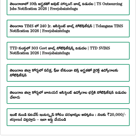
తెలంగాణాలో 10th అర్హతతో అవుట్ సోర్సింగ్ జాబ్స్ విడుదల | TS Outsourcing
Jobs Notification 2026 | Freejobsintelugu
తెలంగాణ TIMS లో 240 Jr. అసిస్టెంట్ జాబ్స్ నోటిఫికేషన్ | Telangana TIMS
Notification 2026 | Freejobsintelugu
TTD సంస్థలో 303 Govt జాబ్స్ నోటిఫికేషన్స్ విడుదల | TTD SVIMS
Notification 2026 | Freejobsintelugu
తెలంగాణ జిల్లా కోర్టులో పరీక్ష, ఫీజు లేకుండా టెన్త్ అర్హతతో డైరెక్ట్ ఉద్యోగాలకు
నోటిఫికేషన్
తెలంగాణ జిల్లా కోర్టులో జూనియర్ అసిస్టెంట్ ఉద్యోగాల భర్తీకి నోటిఫికేషన్ విడుదల
చేశారు
ఇంటి నుండి పనిచేసే ఇంటర్న్షిప్ కోసం దరఖాస్తుల ఆహ్వానం : నెలకు ₹20,000/-
stipend చెల్లిస్తారు – ఇలా అప్లై చేయండి