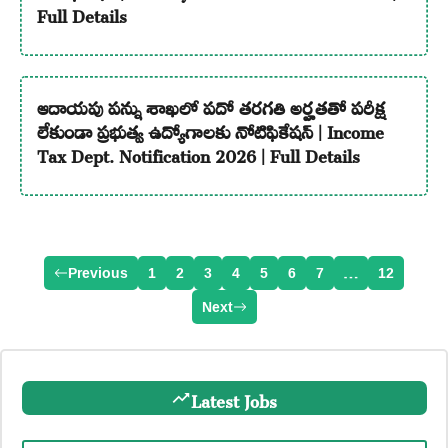
Full Details
ఆదాయపు పన్ను శాఖలో పదో తరగతి అర్హతతో పరీక్ష
లేకుండా ప్రభుత్వ ఉద్యోగాలకు నోటిఫికేషన్ | Income
Tax Dept. Notification 2026 | Full Details
Previous
1
2
3
4
5
6
7
…
12
Next
Latest Jobs