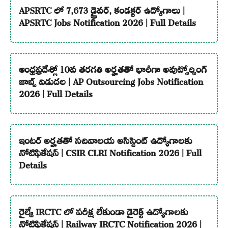
APSRTC లో 7,673 డ్రైవర్, కండక్టర్ ఉద్యోగాలు |
APSRTC Jobs Notification 2026 | Full Details
ఆంధ్రప్రదేశ్లో 10వ తరగతి అర్హతతో భారీగా అవుట్సోర్సింగ్
జాబ్స్ విడుదల | AP Outsourcing Jobs Notification
2026 | Full Details
ఇంటర్ అర్హతతో సచివాలయ అసిస్టెంట్ ఉద్యోగాలకు
నోటిఫికేషన్ | CSIR CLRI Notification 2026 | Full
Details
రైల్వే IRCTC లో పరీక్ష లేకుండా డైరెక్ట్ ఉద్యోగాలకు
నోటిఫికేషన్ | Railway IRCTC Notification 2026 |