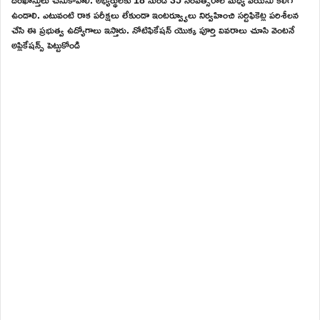
ఉండాలి. ఎటువంటి రాక పరీక్షలు లేకుండా ఇంటర్వ్యూలు నిర్వహించి సర్టిఫికెట్ల పరిశీలన
చేసి ఈ ప్రభుత్వ ఉద్యోగాలు ఇస్తారు. నోటిఫికేషన్ యొక్క పూర్తి వివరాలు చూసి వెంటనే
అప్లికేషన్స్ పెట్టుకోండి