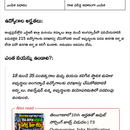
ఎంపిక విధానం
రాత పరీక్ష ఆధారంగా ఎంపిక
ఉద్యోగాల అర్హతలు:
ఆంధ్రప్రదేశ్లోని ఎన్టీఆర్ జిల్లా మరియు కర్నూలు జిల్లా నుండి అంగన్వాడీలో పనిచేయడానికి
విడుదలైన 215 ఉద్యోగాలకు దరఖాస్తు చేసుకోవాలి అంటే అభ్యర్థులకు ఏడవ తరగతి అర్హత
లేదా పదో తరగతి అర్హత కలిగి ఉండాలి. అనుభవం అవసరం లేదు.
ఎంత వయస్సు ఉండాలి?:
18 నుండి 35 సంవత్సరాల మధ్య వయసు కలిగిన స్థానిక మహిళ
అభ్యర్థులు అంగన్వాడి ఉద్యోగాలకు దరఖాస్తు చేసుకోవడానికి
అర్హులు. రిజర్వేషన్ ఉన్న అభ్యర్థులకు వయోపరిమితిలో సడలింపు
ఉంటుంది.
తెలంగాణాలో 10th అర్హతతో అవుట్
సోర్సింగ్ జాబ్స్ విడుదల | TS
Outsourcing Jobs Notification