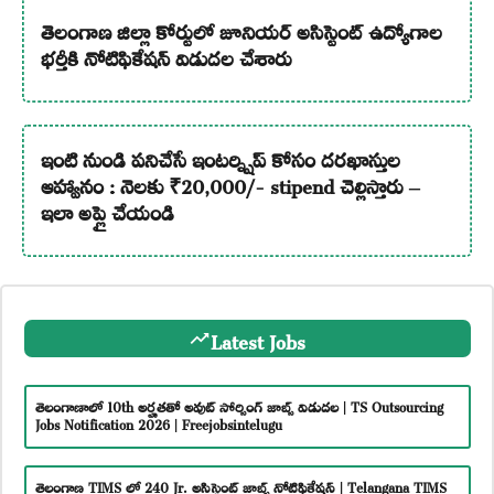
తెలంగాణ జిల్లా కోర్టులో జూనియర్ అసిస్టెంట్ ఉద్యోగాల
భర్తీకి నోటిఫికేషన్ విడుదల చేశారు
ఇంటి నుండి పనిచేసే ఇంటర్న్షిప్ కోసం దరఖాస్తుల
ఆహ్వానం : నెలకు ₹20,000/- stipend చెల్లిస్తారు –
ఇలా అప్లై చేయండి
Latest Jobs
తెలంగాణాలో 10th అర్హతతో అవుట్ సోర్సింగ్ జాబ్స్ విడుదల | TS Outsourcing
Jobs Notification 2026 | Freejobsintelugu
తెలంగాణ TIMS లో 240 Jr. అసిస్టెంట్ జాబ్స్ నోటిఫికేషన్ | Telangana TIMS