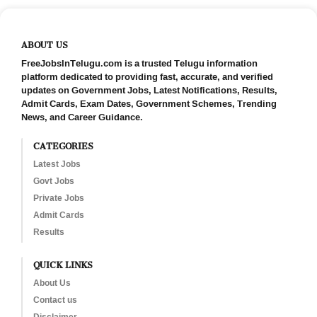
ABOUT US
FreeJobsInTelugu.com is a trusted Telugu information
platform dedicated to providing fast, accurate, and verified
updates on Government Jobs, Latest Notifications, Results,
Admit Cards, Exam Dates, Government Schemes, Trending
News, and Career Guidance.
CATEGORIES
Latest Jobs
Govt Jobs
Private Jobs
Admit Cards
Results
QUICK LINKS
About Us
Contact us
Disclaimer