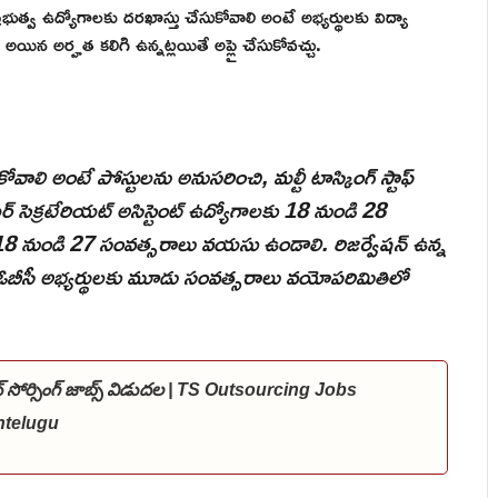
ప్రభుత్వ ఉద్యోగాలకు దరఖాస్తు చేసుకోవాలి అంటే అభ్యర్థులకు విద్యా
యిన అర్హత కలిగి ఉన్నట్లయితే అప్లై చేసుకోవచ్చు.
వాలి అంటే పోస్టులను అనుసరించి, మల్టీ టాస్కింగ్ స్టాఫ్
సెక్రటేరియట్ అసిస్టెంట్ ఉద్యోగాలకు 18 నుండి 28
ు 18 నుండి 27 సంవత్సరాలు వయసు ఉండాలి. రిజర్వేషన్ ఉన్న
ు ఓబీసీ అభ్యర్థులకు మూడు సంవత్సరాలు వయోపరిమితిలో
సోర్సింగ్ జాబ్స్ విడుదల | TS Outsourcing Jobs
intelugu