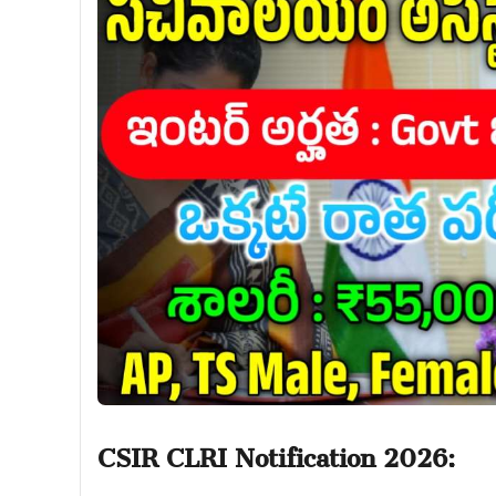
CSIR CLRI Notification 2026: