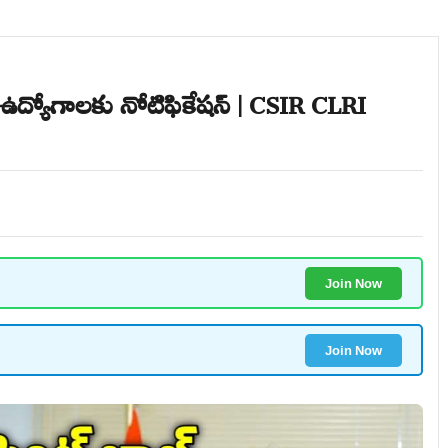
ఉద్యోగాలకు నోటిఫికేషన్ | CSIR CLRI
Join Now
Join Now