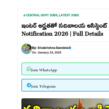
CENTRAL GOVT JOBS
,
LATEST JOBS
ఇంటర్ అర్హతతో సచివాలయ అసిస్టెంట్ 
Notification 2026 | Full Details
By:
Sivakrishna Bandela
On: January 24, 2026
Join WhatsApp
Join Telegram