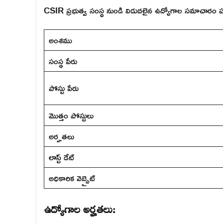
CSIR ప్రభుత్వ సంస్థ నుండి విడుదలైన ఉద్యోగాల సమాచారం ప
అంశము
సంస్థ పేరు
పోస్టు పేరు
మొత్తం పోస్టులు
అర్హతలు
లాస్ట్ డేట్
అధికారిక వెబ్సైట్
ఉద్యోగాల అర్హతలు: