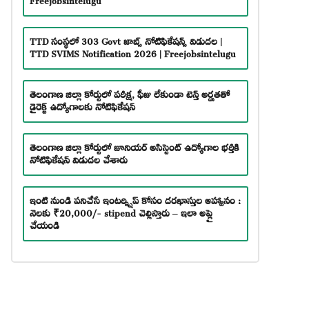
TTD సంస్థలో 303 Govt జాబ్స్ నోటిఫికేషన్స్ విడుదల |
TTD SVIMS Notification 2026 | Freejobsintelugu
తెలంగాణ జిల్లా కోర్టులో పరీక్ష, ఫీజు లేకుండా టెన్త్ అర్హతతో
డైరెక్ట్ ఉద్యోగాలకు నోటిఫికేషన్
తెలంగాణ జిల్లా కోర్టులో జూనియర్ అసిస్టెంట్ ఉద్యోగాల భర్తీకి
నోటిఫికేషన్ విడుదల చేశారు
ఇంటి నుండి పనిచేసే ఇంటర్న్షిప్ కోసం దరఖాస్తుల ఆహ్వానం :
నెలకు ₹20,000/- stipend చెల్లిస్తారు – ఇలా అప్లై
చేయండి