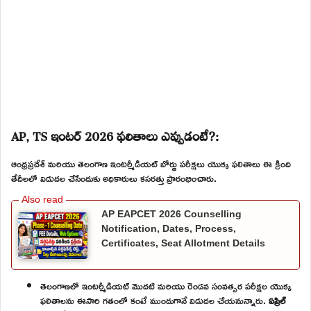
AP, TS ఇంటర్ 2026 ఫలితాలు ఎప్పుడంటే?:
ఆంధ్రప్రదేశ్ మరియు తెలంగాణ ఇంటర్మీడియట్ బోర్డు పరీక్షలు యొక్క ఫలితాలు ఈ క్రింది
తేదీలలో విడుదల చేసేందుకు అధికారులు కసరత్తు ప్రారంభించారు.
AP EAPCET 2026 Counselling
Notification, Dates, Process,
Certificates, Seat Allotment Details
తెలంగాణలో ఇంటర్మీడియట్ మొదటి మరియు రెండవ సంవత్సర పరీక్షల యొక్క
ఫలితాలను ఈసారి గతంలో కంటే ముందుగానే విడుదల చేయనున్నారు.
ఏప్రిల్