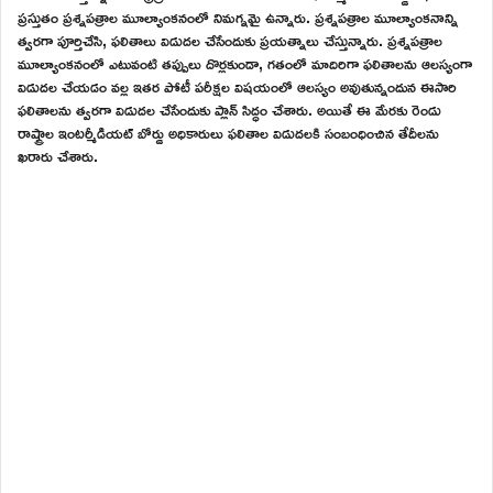
ప్రస్తుతం ప్రశ్నపత్రాల మూల్యాంకనంలో నిమగ్నమై ఉన్నారు. ప్రశ్నపత్రాల మూల్యాంకనాన్ని
త్వరగా పూర్తిచేసి, ఫలితాలు విడుదల చేసేందుకు ప్రయత్నాలు చేస్తున్నారు. ప్రశ్నపత్రాల
మూల్యాంకనంలో ఎటువంటి తప్పులు దొర్లకుండా, గతంలో మాదిరిగా ఫలితాలను ఆలస్యంగా
విడుదల చేయడం వల్ల ఇతర పోటీ పరీక్షల విషయంలో ఆలస్యం అవుతున్నందున ఈసారి
ఫలితాలను త్వరగా విడుదల చేసేందుకు ప్లాన్ సిద్ధం చేశారు. అయితే ఈ మేరకు రెండు
రాష్ట్రాల ఇంటర్మీడియట్ బోర్డు అధికారులు ఫలితాల విడుదలకి సంబంధించిన తేదీలను
ఖరారు చేశారు.