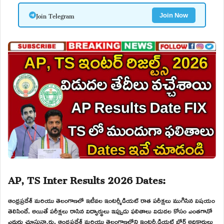
Join Telegram
Join Now
AP, TS Inter Results 2026 Dates:
ఆంధ్రప్రదేశ్ మరియు తెలంగాణలో ఇటీవల ఇంటర్మీడియట్ రాత పరీక్షలు ముగిసిన విషయం
తెలిసిందే. అయితే పరీక్షలు రాసిన విద్యార్థులు ఇప్పుడు ఫలితాలు విడుదల కోసం ఎంతగానో
ఎదురు చూస్తున్నారు. ఆంధ్రప్రదేశ్ మరియు తెలంగాణలోని ఇంటర్మీడియట్ బోర్డ్ అధికారులు