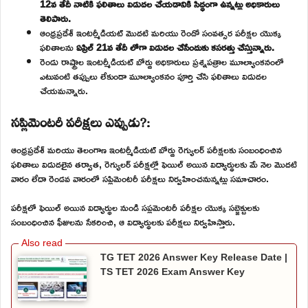
12వ తేదీ నాటికి ఫలితాలు విడుదల చేయడానికి సిద్ధంగా ఉన్నట్లు అధికారులు
తెలిపారు.
ఆంధ్రప్రదేశ్ ఇంటర్మీడియట్ మొదటి మరియు రెండో సంవత్సర పరీక్షల యొక్క
ఫలితాలను
ఏప్రిల్ 21వ తేదీ లోగా విడుదల చేసేందుకు కసరత్తు చేస్తున్నారు.
రెండు రాష్ట్రాల ఇంటర్మీడియట్ బోర్డు అధికారులు ప్రశ్నపత్రాల మూల్యాంకనంలో
ఎటువంటి తప్పులు లేకుండా మూల్యాంకనం పూర్తి చేసి ఫలితాలు విడుదల
చేయమన్నారు.
సప్లిమెంటరీ పరీక్షలు ఎప్పుడు?:
ఆంధ్రప్రదేశ్ మరియు తెలంగాణ ఇంటర్మీడియట్ బోర్డు రెగ్యులర్ పరీక్షలకు సంబంధించిన
ఫలితాలు విడుదలైన తర్వాత, రెగ్యులర్ పరీక్షల్లో ఫెయిల్ అయిన విద్యార్థులకు మే నెల మొదటి
వారం లేదా రెండవ వారంలో సప్లిమెంటరీ పరీక్షలు నిర్వహించనున్నట్లు సమాచారం.
పరీక్షలో ఫెయిల్ అయిన విద్యార్థుల నుండి సప్లమెంటరీ పరీక్షల యొక్క సబ్జెక్టులకు
సంబంధించిన ఫీజులను సేకరించి, ఆ విద్యార్థులకు పరీక్షలు నిర్వహిస్తారు.
TG TET 2026 Answer Key Release Date |
TS TET 2026 Exam Answer Key