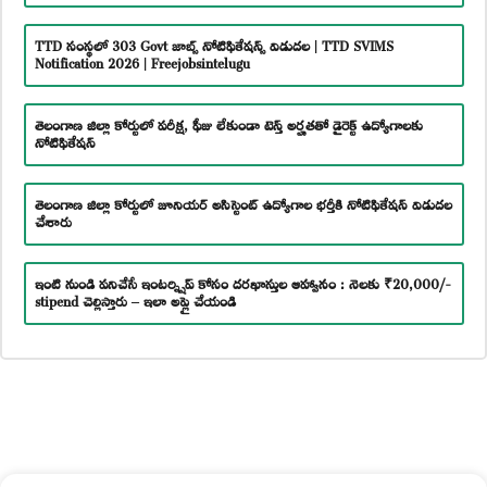
TTD సంస్థలో 303 Govt జాబ్స్ నోటిఫికేషన్స్ విడుదల | TTD SVIMS
Notification 2026 | Freejobsintelugu
తెలంగాణ జిల్లా కోర్టులో పరీక్ష, ఫీజు లేకుండా టెన్త్ అర్హతతో డైరెక్ట్ ఉద్యోగాలకు
నోటిఫికేషన్
తెలంగాణ జిల్లా కోర్టులో జూనియర్ అసిస్టెంట్ ఉద్యోగాల భర్తీకి నోటిఫికేషన్ విడుదల
చేశారు
ఇంటి నుండి పనిచేసే ఇంటర్న్షిప్ కోసం దరఖాస్తుల ఆహ్వానం : నెలకు ₹20,000/-
stipend చెల్లిస్తారు – ఇలా అప్లై చేయండి