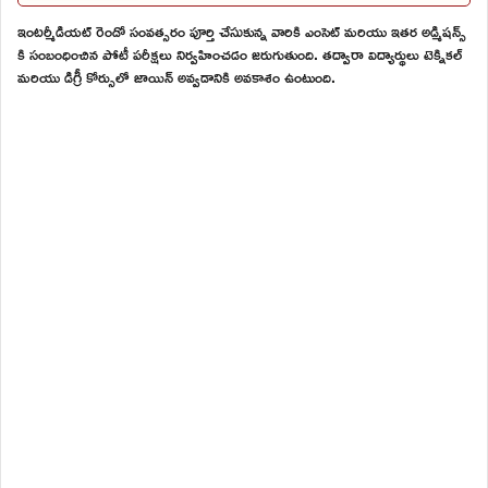
ఇంటర్మీడియట్ రెండో సంవత్సరం పూర్తి చేసుకున్న వారికి ఎంసెట్ మరియు ఇతర అడ్మిషన్స్
కి సంబంధించిన పోటీ పరీక్షలు నిర్వహించడం జరుగుతుంది. తద్వారా విద్యార్థులు టెక్నికల్
మరియు డిగ్రీ కోర్సులో జాయిన్ అవ్వడానికి అవకాశం ఉంటుంది.