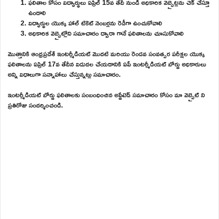
ఫలితాల కోసం విద్యార్థులు ఏప్రిల్ 15వ తేదీ నుండి అధికారిక వెబ్సైట్లను చెక్ చేస్తూ
ఉండాలి
విద్యార్థుల యొక్క హాల్ టికెట్ నెంబర్లను రెడీగా ఉంచుకోవాలి
అధికారిక వెబ్సైట్లోని సమాచారం ద్వారా గానే ఫలితాలను చూసుకోవాలి
మొత్తానికి ఆంధ్రప్రదేశ్ ఇంటర్మీడియట్ మొదటి మరియు రెండవ సంవత్సర పరీక్షల యొక్క
ఫలితాలను ఏప్రిల్ 17వ తేదీన విడుదల చేయడానికి ఏపీ ఇంటర్మీడియట్ బోర్డు అధికారులు
అన్ని విధాలుగా సన్నాహాలు చేస్తున్నట్లు సమాచారం.
ఇంటర్మీడియట్ బోర్డు ఫలితాలకు సంబంధించిన అప్డేటెడ్ సమాచారం కోసం మా వెబ్సైట్ ని
ప్రతిరోజు సందర్శించండి.