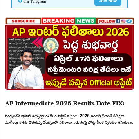
Join Telegram
Join Now
AP Intermediate 2026 Results Date FIX:
ఆంధ్రప్రదేశ్ ఇంటర్ విద్యార్థులకు కీలక అప్డేట్ వచ్చింది. 2026 ఇంటర్మీడియట్ పరీక్షలు
ముగింపు దశకు చేరుకున్న నేపథ్యంలో ఫలితాలు విడుదలపై బోర్డు కీలక నిర్ణయం తీసుకుంది.