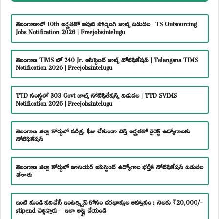
తెలంగాణాలో 10th అర్హతతో అవుట్ సోర్సింగ్ జాబ్స్ విడుదల | TS Outsourcing
Jobs Notification 2026 | Freejobsintelugu
తెలంగాణ TIMS లో 240 Jr. అసిస్టెంట్ జాబ్స్ నోటిఫికేషన్ | Telangana TIMS
Notification 2026 | Freejobsintelugu
TTD సంస్థలో 303 Govt జాబ్స్ నోటిఫికేషన్స్ విడుదల | TTD SVIMS
Notification 2026 | Freejobsintelugu
తెలంగాణ జిల్లా కోర్టులో పరీక్ష, ఫీజు లేకుండా టెన్త్ అర్హతతో డైరెక్ట్ ఉద్యోగాలకు
నోటిఫికేషన్
తెలంగాణ జిల్లా కోర్టులో జూనియర్ అసిస్టెంట్ ఉద్యోగాల భర్తీకి నోటిఫికేషన్ విడుదల
చేశారు
ఇంటి నుండి పనిచేసే ఇంటర్న్షిప్ కోసం దరఖాస్తుల ఆహ్వానం : నెలకు ₹20,000/-
stipend చెల్లిస్తారు – ఇలా అప్లై చేయండి