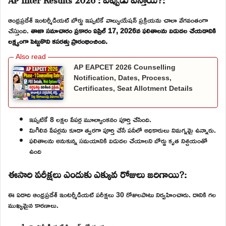
ఆంధ్రప్రదేశ్ ఇంటర్మీడియట్ బోర్డు ఇప్పటికే వాల్యుయేషన్ ప్రక్రియను చాలా వేగవంతంగా
చేస్తుంది.
తాజా సమాచారం ప్రకారం ఏప్రిల్ 17, 2026న ఫలితాలను విడుదల చేయడానికి
లక్ష్యంగా పెట్టుకొని కసరత్తు ప్రారంభించింది.
AP EAPCET 2026 Counselling
Notification, Dates, Process,
Certificates, Seat Allotment Details
ఇప్పటికే 8 లక్షల పేపర్ల మూల్యాంకనం పూర్తి చేసింది.
మిగిలిన పేపర్లను కూడా త్వరగా పూర్తి చేసే పనీలో అధికారులు నిమగ్నమై ఉన్నారు.
ఫలితాలను అనుకున్న సమయానికి విడుదల చేయాలని బోర్డు కృత నిశ్చయంతో
ఉంది
ఈసారి పరీక్షలు ఎందుకు ఎక్కువ రోజులు జరిగాయి?:
ఈ ఏడాది ఆంధ్రప్రదేశ్ ఇంటర్మీడియట్ పరీక్షలు 30 రోజులపాటు నిర్వహించారు. దానికి గల
ముఖ్యమైన కారణాలు.