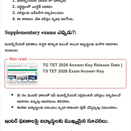
ఇంటర్మీడియట్ సిలబస్ లో మార్పులు
సబ్జెక్టులలో ఎలక్టివ్ విధానం
పరీక్షలను విడివిడిగా నిర్వహించడం
ఈ కారణాల చేత పరీక్షల వ్యవధి పెరిగింది.
Supplementary exams ఎప్పుడు?:
ఇంటర్మీడియట్ ఫలితాలు వచ్చిన తర్వాత ఫెయిల్ అయిన అభ్యర్థులకు మరొక అవకాశం
ఉంటుంది.
TG TET 2026 Answer Key Release Date |
TS TET 2026 Exam Answer Key
మే నెల మొదటి వారంలో ఏపీ ఇంటర్మీడియట్ సప్లిమెంటరీ పరీక్షలు నిర్వహించే
అవకాశం ఉన్నట్లు అధికారులు తెలిపారు.
ఈసారి విద్యార్థులకు సమయం వృధా కాకుండా ప్లాన్ చేస్తున్నట్లు సమాచారం.
ఇంటర్ ఫలితాలపై విద్యార్థులకు ముఖ్యమైన సూచనలు: