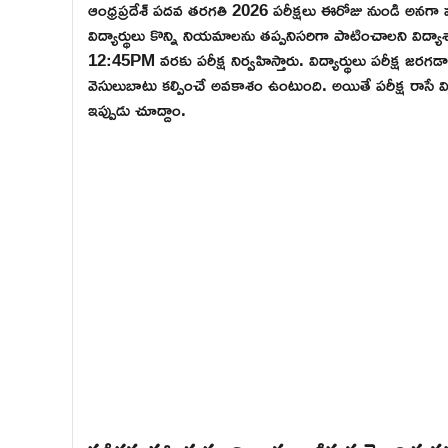
ఆంధ్రప్రదేశ్ పదవ తరగతి 2026 పరీక్షలు ఈరోజు నుండి అనగా మా
విద్యార్థులు కొన్ని నియమాలను తప్పనిసరిగా పాటించాలని విద్యా
12:45PM వరకు పరీక్ష నిర్వహిస్తారు. విద్యార్థులు పరీక్ష జరగడ
వెసులుబాటు కల్పించే అవకాశం ఉంటుంది. అయితే పరీక్ష రాసే విద్
ఇప్పుడు చూద్దాం.