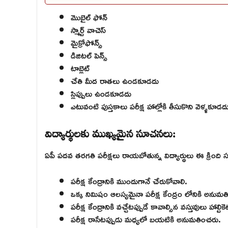
మొబైల్ ఫోన్
స్మార్ట్ వాచెస్
మైక్రోఫోన్స్
డిజిటల్ పెన్స్
టాబ్లెట్
చేతి మీద రాతలు ఉండకూడదు
స్లిప్పులు ఉండకూడదు
ఎటువంటి పుస్తకాలు పరీక్ష హాల్లోకి తీసుకొని వెళ్ళకూడద
విద్యార్థులకు ముఖ్యమైన సూచనలు:
ఏపీ పదవ తరగతి పరీక్షలు రాయబోతున్న విద్యార్థులు ఈ క్రింద
పరీక్ష కేంద్రానికి ముందుగానే చేరుకోవాలి.
ఒక్క నిమిషం ఆలస్యమైనా పరీక్ష కేంద్రం లోనికి అను
పరీక్ష కేంద్రానికి వచ్చేటప్పుడే కావాల్సిన వస్తువులు హాల్టిక
పరీక్ష రాసేటప్పుడు మధ్యలో బయటికి అనుమతించరు.