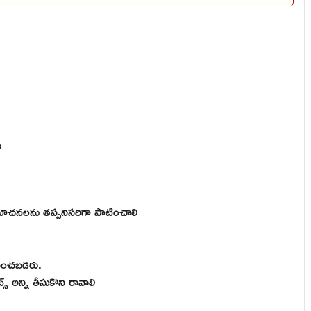
ు
ి సూచనలను తప్పనిసరిగా పాటించాలి
మతించబడరు.
ెట్స్ అన్ని తీసుకొని రావాలి