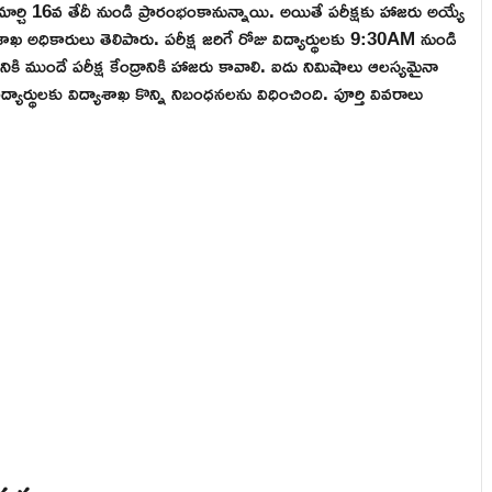
ర్చి 16వ తేదీ నుండి ప్రారంభంకానున్నాయి. అయితే పరీక్షకు హాజరు అయ్యే
శాఖ అధికారులు తెలిపారు. పరీక్ష జరిగే రోజు విద్యార్థులకు 9:30AM నుండి
ానికి ముందే పరీక్ష కేంద్రానికి హాజరు కావాలి. ఐదు నిమిషాలు ఆలస్యమైనా
యార్థులకు విద్యాశాఖ కొన్ని నిబంధనలను విధించింది. పూర్తి వివరాలు