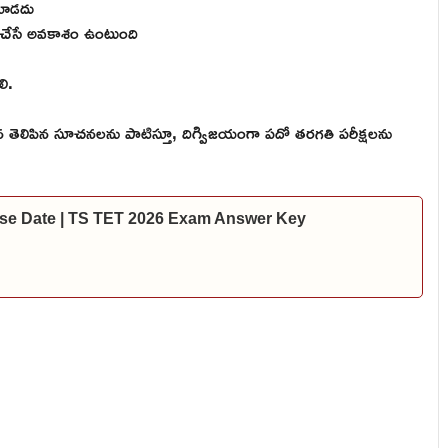
్టకూడదు
ర్ చేసే అవకాశం ఉంటుంది
లి.
లు పైన తెలిపిన సూచనలను పాటిస్తూ, దిగ్విజయంగా పదో తరగతి పరీక్షలను
se Date | TS TET 2026 Exam Answer Key