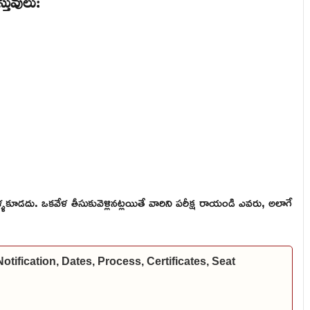
స్తువులు:
 వెళ్ళకూడదు. ఒకవేళ తీసుకువెళ్లినట్లయితే వారిని పరీక్ష రాయండి ఎవరు, అలాగే
fication, Dates, Process, Certificates, Seat