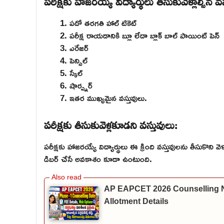
పరీక్షకు హాజరయ్య విద్యార్థులు తీసుకువెళ్లాల్సిన వ
పదో తరగతి హాల్ టికెట్
పరీక్ష రాయడానికి బ్లూ లేదా బ్లాక్ బాల్ పాయింట్ పెన్
ఎరేజర్
పెన్సిల్
స్కేల్
షార్ప్నర్
ఇతర ముఖ్యమైన వస్తువులు.
పరీక్షకు తీసుకువెళ్లకూడని వస్తువులు:
పరీక్షకు హాజరయ్యే విద్యార్థులు ఈ క్రింది వస్తువులను తీసుకొని
డిబర్ చేసే అవకాశం కూడా ఉంటుంది.
AP EAPCET 2026 Counselling Noti
Allotment Details