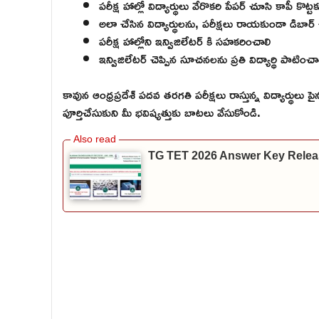
పరీక్ష హాల్లో విద్యార్థులు వేరొకరి పేపర్ చూసి కాపీ కొట
అలా చేసిన విద్యార్థులను, పరీక్షలు రాయకుండా డిబా
పరీక్ష హాల్లోని ఇన్విజిలేటర్ కి సహకరించాలి
ఇన్విజిలేటర్ చెప్పిన సూచనలను ప్రతి విద్యార్థి పాటించా
కావున ఆంధ్రప్రదేశ్ పదవ తరగతి పరీక్షలు రాస్తున్న విద్యార్థు
పూర్తిచేసుకుని మీ భవిష్యత్తుకు బాటలు వేసుకోండి.
TG TET 2026 Answer Key Relea