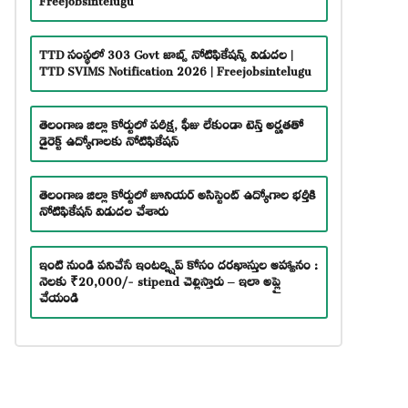
TTD సంస్థలో 303 Govt జాబ్స్ నోటిఫికేషన్స్ విడుదల |
TTD SVIMS Notification 2026 | Freejobsintelugu
తెలంగాణ జిల్లా కోర్టులో పరీక్ష, ఫీజు లేకుండా టెన్త్ అర్హతతో
డైరెక్ట్ ఉద్యోగాలకు నోటిఫికేషన్
తెలంగాణ జిల్లా కోర్టులో జూనియర్ అసిస్టెంట్ ఉద్యోగాల భర్తీకి
నోటిఫికేషన్ విడుదల చేశారు
ఇంటి నుండి పనిచేసే ఇంటర్న్షిప్ కోసం దరఖాస్తుల ఆహ్వానం :
నెలకు ₹20,000/- stipend చెల్లిస్తారు – ఇలా అప్లై
చేయండి