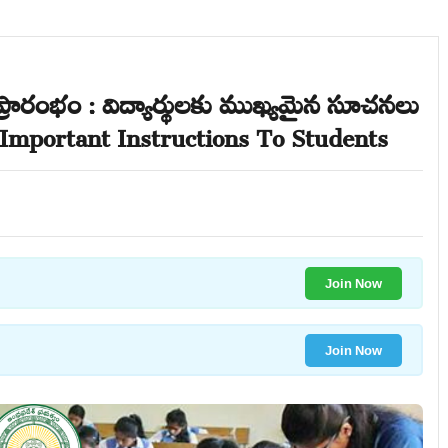
ప్రారంభం : విద్యార్థులకు ముఖ్యమైన సూచనలు
Important Instructions To Students
Join Now
Join Now