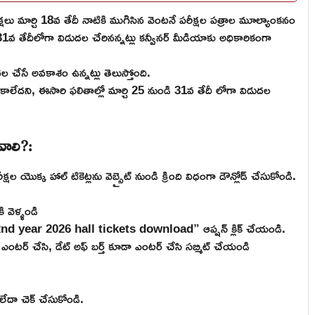
 మార్చి 18వ తేదీ నాటికి ముగిసిన వెంటనే పరీక్షల పత్రాల మూల్యాంకనం
 31వ తేదీలోగా విడుదల చేరినన్నట్లు కన్వీనర్ మీడియాకు అధికారికంగా
ల చేసే అవకాశం ఉన్నట్లు తెలుస్తోంది.
లేదని, ఈసారి ఫలితాల్లో మార్చి 25 నుండి 31వ తేదీ లోగా విడుదల
వాలి?:
క్క హాల్ టికెట్లను వెబ్సైట్ నుండి క్రింది విధంగా డౌన్లోడ్ చేసుకోండి.
 వెళ్ళండి
2nd year 2026 hall tickets download” ఆప్షన్ క్లిక్ చేయండి.
ర్ ఎంటర్ చేసి, డేట్ అఫ్ బర్త్ కూడా ఎంటర్ చేసి సబ్మిట్ చేయండి
 లేదా చెక్ చేసుకోండి.