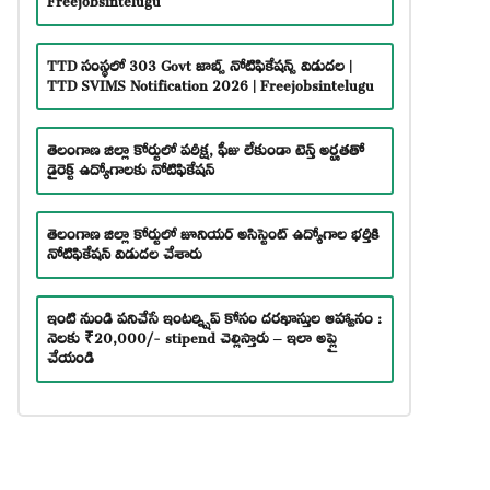
TTD సంస్థలో 303 Govt జాబ్స్ నోటిఫికేషన్స్ విడుదల |
TTD SVIMS Notification 2026 | Freejobsintelugu
తెలంగాణ జిల్లా కోర్టులో పరీక్ష, ఫీజు లేకుండా టెన్త్ అర్హతతో
డైరెక్ట్ ఉద్యోగాలకు నోటిఫికేషన్
తెలంగాణ జిల్లా కోర్టులో జూనియర్ అసిస్టెంట్ ఉద్యోగాల భర్తీకి
నోటిఫికేషన్ విడుదల చేశారు
ఇంటి నుండి పనిచేసే ఇంటర్న్షిప్ కోసం దరఖాస్తుల ఆహ్వానం :
నెలకు ₹20,000/- stipend చెల్లిస్తారు – ఇలా అప్లై
చేయండి