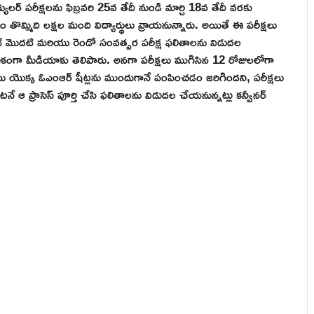
్ పరీక్షలను ఫిబ్రవరి 25వ తేదీ నుండి మార్చి 18వ తేదీ వరకు
తొమ్మిది లక్షల మంది విద్యార్థులు వ్రాయనున్నారు. అయితే ఈ పరీక్షలు
యట్ మొదటి మరియు రెండో సంవత్సర పరీక్ష ఫలితాలను విడుదల
రికంగా మీడియాకు తెలిపారు. అనగా పరీక్షలు ముగిసిన 12 రోజులలోగా
్థులు యొక్క ఓఎంఆర్ షీట్లను ముందుగానే పంపించడం జరిగిందని, పరీక్షలు
నే ఆ ప్రాసెస్ పూర్తి చేసి ఫలితాలను విడుదల చేయనున్నట్లు కన్వీనర్