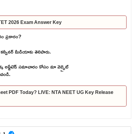
 TET 2026 Exam Answer Key
రం ప్రకారం?
కన్వీనర్ మీడియాకు తెలిపారు.
 అప్డేటెడ్ సమాచారం కోసం మా వెబ్సైట్
చండి.
heet PDF Today? LIVE: NTA NEET UG Key Release
ela