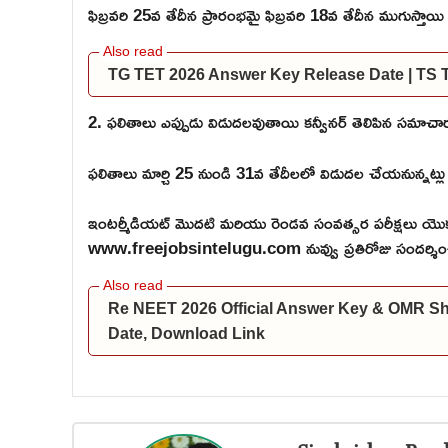
ఫిబ్రవరి 25వ తేదీన ప్రారంభమై ఫిబ్రవరి 18వ తేదీన ముగుస్తాయి
TG TET 2026 Answer Key Release Date | TS
2. ఫలితాలు ఎప్పుడు విడుదలవుతాయి కన్వీనర్ తెలిపిన సమాచా
ఫలితాలు మార్చి 25 నుండి 31వ తేదీలలో విడుదల చేయనున్నట్లు 
ఇంటర్మీడియట్ మొదటి మరియు రెండవ సంవత్సర పరీక్షలు యొక్క
www.freejobsintelugu.com నువ్వు ప్రతిరోజు సందర్శిం
Re NEET 2026 Official Answer Key & OMR S
Date, Download Link
Sivakrishna Band