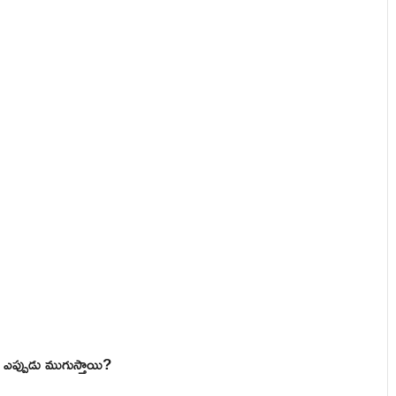
 ఎప్పుడు ముగుస్తాయి?