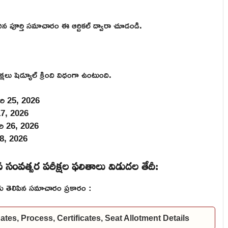
న పూర్తి సమాచారం ఈ ఆర్టికల్ ద్వారా చూడండి.
ు షెడ్యూల్ క్రింది విధంగా ఉంటుంది.
రవరి 25, 2026
 17, 2026
వరి 26, 2026
 18, 2026
ంవత్సర పరీక్షల ఫలితాలు విడుదల తేదీ:
కు తెలిపిన సమాచారం ప్రకారం :
es, Process, Certificates, Seat Allotment Details