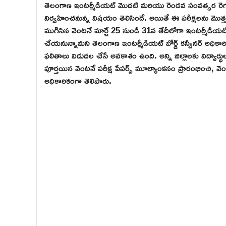
తెలంగాణ ఇంటర్మీడియట్ మొదటి మరియు రెండవ సంవత్సర రెగ్యులర
నిర్వహించనున్న విషయం తెలిసిందే. అయితే ఈ పరీక్షలను మొత్తం 
ముగిసిన వెంటనే మార్చే 25 నుండి 31వ తేదీలోగా ఇంటర్మీడి
చేయనున్నామని తెలంగాణ ఇంటర్మీడియట్ బోర్డ్ కన్వీనర్ అధికా
ఫలితాలు విడుదల చేసే అవకాశం ఉంది. అన్ని జిల్లాలకు విద్యార
పూర్తయిన వెంటనే పరీక్ష పేపర్స్ మూల్యాంకనం ప్రారంభించి, వెంట
అధికారికంగా తెలిపారు.