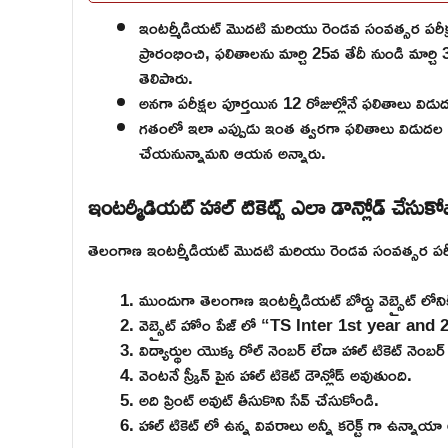
ఇంటర్మీడియట్ మొదటి మరియు రెండవ సంవత్సర పరీక్షలు
ప్రారంభించి, ఫలితాలను మార్చి 25వ తేదీ నుండి మార్చి
తెలిపారు.
అనగా పరీక్షల పూర్తయిన 12 రోజుల్లోనే ఫలితాలు విడుద
గతంలో ఇలా ఎప్పుడు ఇంత త్వరగా ఫలితాలు విడుదల కా
చేయనున్నామని ఆయన అన్నారు.
ఇంటర్మీడియట్ హాల్ టికెట్స్ ఎలా డౌన్లోడ్ చేసుకో
తెలంగాణ ఇంటర్మీడియట్ మొదటి మరియు రెండవ సంవత్సర పరీక్షల యొ
ముందుగా తెలంగాణ ఇంటర్మీడియట్ బోర్డు వెబ్సైట్ లోనికి
వెబ్సైట్ హోం పేజ్ లో “TS Inter 1st year and 
విద్యార్థుల యొక్క రోల్ నెంబర్ లేదా హాల్ టికెట్ నెంబ
వెంటనే స్క్రీన్ పైన హాల్ టికెట్ డౌన్లోడ్ అవుతుంది.
అది ప్రింట్ అవుట్ తీసుకొని సేవ్ చేసుకోండి.
హాల్ టికెట్ లో ఉన్న వివరాలు అన్నీ కరెక్ట్ గా ఉన్నాయా