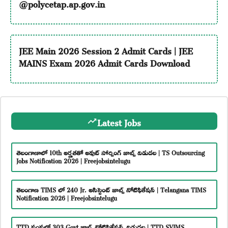
@polycetap.ap.gov.in
JEE Main 2026 Session 2 Admit Cards | JEE
MAINS Exam 2026 Admit Cards Download
Latest Jobs
తెలంగాణాలో 10th అర్హతతో అవుట్ సోర్సింగ్ జాబ్స్ విడుదల | TS Outsourcing
Jobs Notification 2026 | Freejobsintelugu
తెలంగాణ TIMS లో 240 Jr. అసిస్టెంట్ జాబ్స్ నోటిఫికేషన్ | Telangana TIMS
Notification 2026 | Freejobsintelugu
TTD సంస్థలో 303 Govt జాబ్స్ నోటిఫికేషన్స్ విడుదల | TTD SVIMS