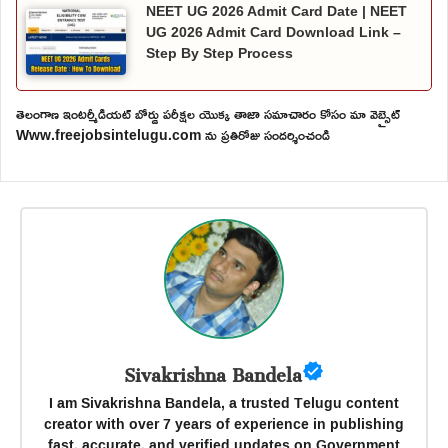
NEET UG 2026 Admit Card Date | NEET
UG 2026 Admit Card Download Link –
Step By Step Process
తెలంగాణ ఇంటర్మీడియట్ బోర్డు పరీక్షల యొక్క తాజా సమాచారం కోసం మా వెబ్సైట్
Www.freejobsintelugu.com ను ప్రతిరోజు సందర్శించండి
Sivakrishna Bandela
I am Sivakrishna Bandela, a trusted Telugu content
creator with over 7 years of experience in publishing
fast, accurate, and verified updates on Government