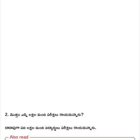
2. మొత్తం ఎన్ని లక్షల మంది పరీక్షలు రాయనున్నారు?
దాదాపుగా పది లక్షల మంది విద్యార్థులు పరీక్షలు రాయనున్నారు.