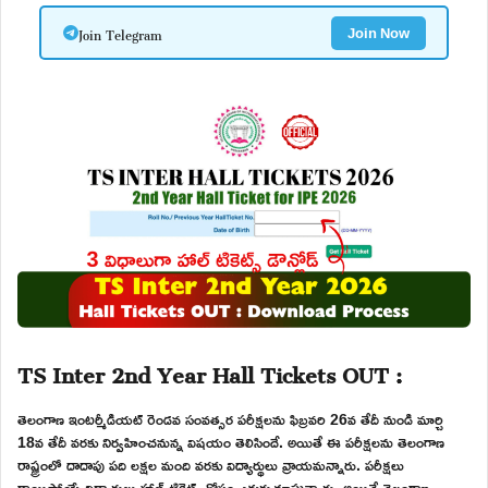
Join Telegram
Join Now
TS Inter 2nd Year Hall Tickets OUT :
తెలంగాణ ఇంటర్మీడియట్ రెండవ సంవత్సర పరీక్షలను ఫిబ్రవరి 26వ తేదీ నుండి మార్చి
18వ తేదీ వరకు నిర్వహించనున్న విషయం తెలిసిందే. అయితే ఈ పరీక్షలను తెలంగాణ
రాష్ట్రంలో దాదాపు పది లక్షల మంది వరకు విద్యార్థులు వ్రాయమన్నారు. పరీక్షలు
రాయిపోయే విద్యార్థులు హాల్ టికెట్స్ కోసం ఎదురుచూస్తున్నారు. అయితే తెలంగాణ