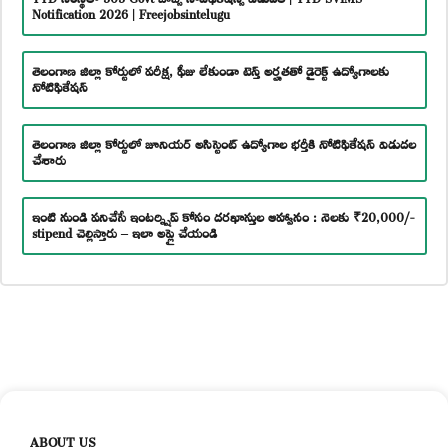
Notification 2026 | Freejobsintelugu
తెలంగాణ జిల్లా కోర్టులో పరీక్ష, ఫీజు లేకుండా టెన్త్ అర్హతతో డైరెక్ట్ ఉద్యోగాలకు
నోటిఫికేషన్
తెలంగాణ జిల్లా కోర్టులో జూనియర్ అసిస్టెంట్ ఉద్యోగాల భర్తీకి నోటిఫికేషన్ విడుదల
చేశారు
ఇంటి నుండి పనిచేసే ఇంటర్న్షిప్ కోసం దరఖాస్తుల ఆహ్వానం : నెలకు ₹20,000/-
stipend చెల్లిస్తారు – ఇలా అప్లై చేయండి
ABOUT US