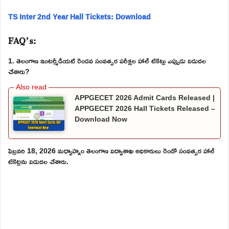
TS Inter 2nd Year Hall Tickets: Download
FAQ’s:
1. తెలంగాణ ఇంటర్మీడియట్ రెండవ సంవత్సర పరీక్షల హాల్ టికెట్లు ఎప్పుడు విడుదల
చేశారు?
APPGECET 2026 Admit Cards Released |
APPGECET 2026 Hall Tickets Released –
Download Now
ఫిబ్రవరి 18, 2026 మధ్యాహ్నం తెలంగాణ విద్యాశాఖ అధికారులు రెండో సంవత్సర హాల్
టికెట్లను విడుదల చేశారు.