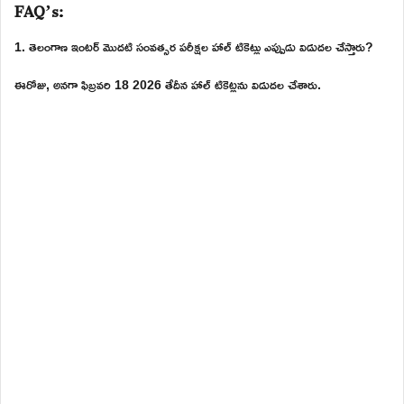
FAQ’s:
1. తెలంగాణ ఇంటర్ మొదటి సంవత్సర పరీక్షల హాల్ టికెట్లు ఎప్పుడు విడుదల చేస్తారు?
ఈరోజు, అనగా ఫిబ్రవరి 18 2026 తేదీన హాల్ టికెట్లను విడుదల చేశారు.