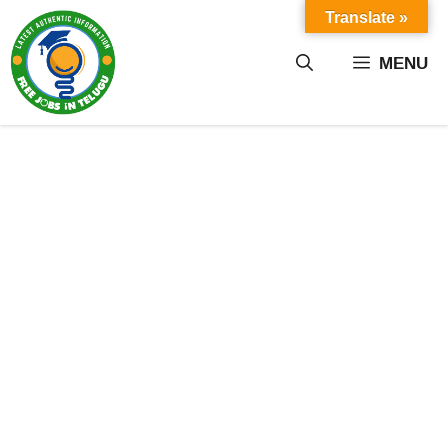
Skip
Translate »
to
content
MENU