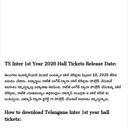
TS Inter 1st Year 2026 Hall Tickets Release Date:
తెలంగాణ ఇంటర్మీడియట్ మొదటి సంవత్సర హాల్ టికెట్లను ఫిబ్రవరి 18, 2026 తేదీన
విడుదల చేశారు. విద్యార్థులు కాలేజ్ లాగిన్ ద్వారా హాల్ టికెట్లను డౌన్లోడ్ చేసుకునే
అవకాశం కల్పిస్తున్నట్లు విద్యాశాఖ తెలిపింది. కాలేజీ లాగిన్ ద్వారా డౌన్లోడ్ చేసుకున్న హాల్
టికెట్లను, కాలేజీ యాజమాన్యం తల్లిదండ్రుల వాట్సాప్ నంబర్లకు ఆ హాల్ టికెట్ ను
పంపిస్తుంది. వాట్సాప్ ద్వారా డైరెక్ట్ గా డౌన్లోడ్ చేసుకునే అవకాశం కల్పిస్తున్నారు.
How to download Telangana Inter 1st year hall
tickets: