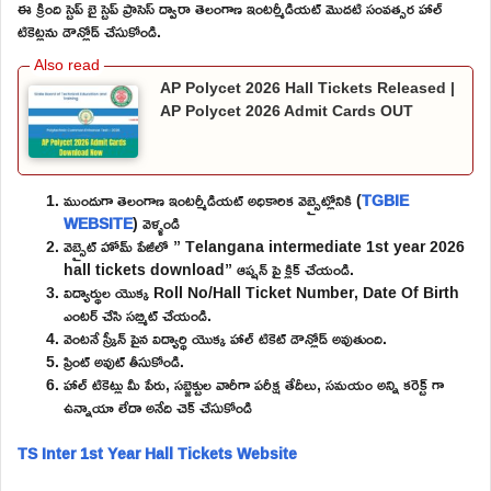
ఈ క్రింది స్టెప్ బై స్టెప్ ప్రాసెస్ ద్వారా తెలంగాణ ఇంటర్మీడియట్ మొదటి సంవత్సర హాల్
టికెట్లను డౌన్లోడ్ చేసుకోండి.
AP Polycet 2026 Hall Tickets Released |
AP Polycet 2026 Admit Cards OUT
ముందుగా తెలంగాణ ఇంటర్మీడియట్ అధికారిక వెబ్సైట్లోనికి (
TGBIE
WEBSITE
) వెళ్ళండి
వెబ్సైట్ హోమ్ పేజీలో ” Telangana intermediate 1st year 2026
hall tickets download” ఆప్షన్ పై క్లిక్ చేయండి.
విద్యార్థుల యొక్క Roll No/Hall Ticket Number, Date Of Birth
ఎంటర్ చేసి సబ్మిట్ చేయండి.
వెంటనే స్క్రీన్ పైన విద్యార్థి యొక్క హాల్ టికెట్ డౌన్లోడ్ అవుతుంది.
ప్రింట్ అవుట్ తీసుకోండి.
హాల్ టికెట్లు మీ పేరు, సబ్జెక్టుల వారీగా పరీక్ష తేదీలు, సమయం అన్ని కరెక్ట్ గా
ఉన్నాయా లేదా అనేది చెక్ చేసుకోండి
TS Inter 1st Year Hall Tickets Website