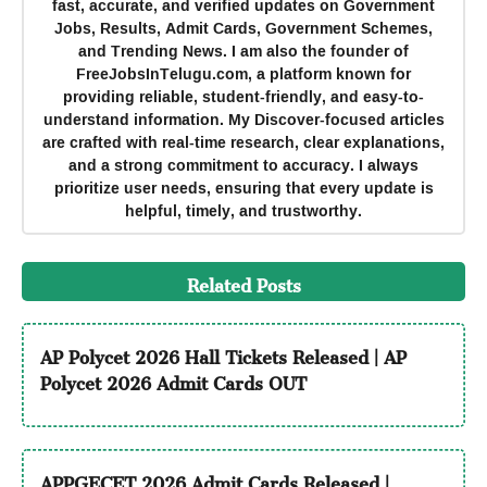
fast, accurate, and verified updates on Government
Jobs, Results, Admit Cards, Government Schemes,
and Trending News. I am also the founder of
FreeJobsInTelugu.com, a platform known for
providing reliable, student-friendly, and easy-to-
understand information. My Discover-focused articles
are crafted with real-time research, clear explanations,
and a strong commitment to accuracy. I always
prioritize user needs, ensuring that every update is
helpful, timely, and trustworthy.
Related Posts
AP Polycet 2026 Hall Tickets Released | AP
Polycet 2026 Admit Cards OUT
APPGECET 2026 Admit Cards Released |