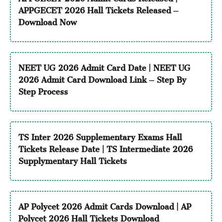
APPGECET 2026 Hall Tickets Released –
Download Now
NEET UG 2026 Admit Card Date | NEET UG
2026 Admit Card Download Link – Step By
Step Process
TS Inter 2026 Supplementary Exams Hall
Tickets Release Date | TS Intermediate 2026
Supplymentary Hall Tickets
AP Polycet 2026 Admit Cards Download | AP
Polycet 2026 Hall Tickets Download