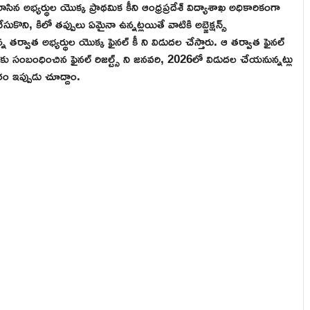
 రాసిన అభ్యర్థుల యొక్క ప్రాథమిక కీని ఆంధ్రప్రదేశ్ విద్యాశాఖ అధికారికంగా
ేసుకొని, కిలో తప్పులు ఏమైనా ఉన్నట్లయితే వాటికి అబ్జెక్షన్స్
టుకున్న తర్వాత అభ్యర్థుల యొక్క ఫైనల్ కీ ని విడుదల చేస్తారు. ఆ తర్వాత ఫైనల్
్షకు సంబంధించిన ఫైనల్ రిజల్ట్స్ ని జనవరి, 2026లో విడుదల చేయనున్నట్లు
ం ఇప్పుడు చూద్దాం.