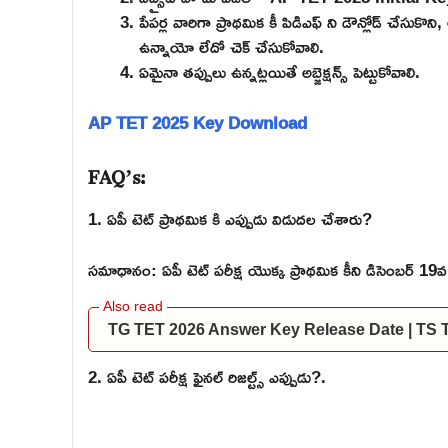
పేపర్ల వారిగా ప్రాథమిక కీ పిడిఎఫ్ ని డౌన్లోడ్ చేసుకొని,
ఉన్నాయో లేదో చెక్ చేసుకోవాలి.
ఏమైనా తప్పులు ఉన్నట్లయితే అబ్జెక్షన్స్ పెట్టుకోవాలి.
AP TET 2025 Key Download
FAQ’s:
1. ఏపీ టెట్ ప్రాథమిక కి ఎప్పుడు విడుదల చేశారు?
సమాధానం: ఏపీ టెట్ పరీక్ష యొక్క ప్రాథమిక కీని డిసెంబర్ 19
TG TET 2026 Answer Key Release Date | TS
2. ఏపీ టెట్ పరీక్ష ఫైనల్ రిజల్ట్స్ ఎప్పుడు?.