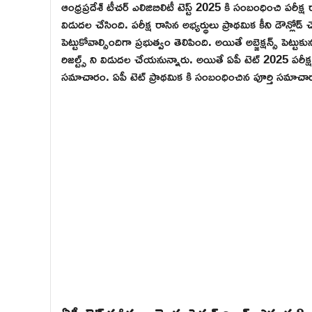
ఆంధ్రప్రదేశ్ టీచర్ ఎలిజిబిలిటీ టెస్ట్ 2025 కి సంబంధించి పరీక్ష
విడుదల చేసింది. పరీక్ష రాసిన అభ్యర్థులు ప్రాథమిక కీని డౌన్లోడ్ చ
పెట్టుకోవాల్సిందిగా ప్రభుత్వం తెలిపింది. అయితే అబ్జెక్షన్స్ పెట్
రిజల్ట్స్ ని విడుదల చేయనున్నారు. అయితే ఏపీ టెట్ 2025 పరీక
సమాచారం. ఏపీ టెట్ ప్రాథమిక కి సంబంధించిన పూర్తి సమాచార