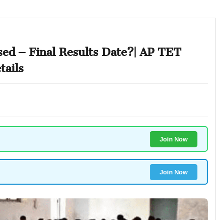
d – Final Results Date?| AP TET
tails
Join Now
Join Now