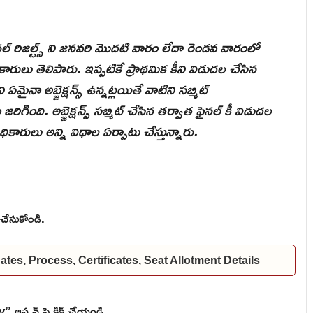
నల్ రిజల్ట్స్ ని జనవరి మొదటి వారం లేదా రెండవ వారంలో
కారులు తెలిపారు. ఇప్పటికే ప్రాథమిక కీని విడుదల చేసిన
ఏమైనా అబ్జెక్షన్స్ ఉన్నట్లయితే వాటిని సబ్మిట్
గింది. అబ్జెక్షన్స్ సబ్మిట్ చేసిన తర్వాత ఫైనల్ కీ విడుదల
ికారులు అన్ని విధాల ఏర్పాటు చేస్తున్నారు.
 చేసుకోండి.
es, Process, Certificates, Seat Allotment Details
ఆప్షన్ పై క్లిక్ చేయండి.