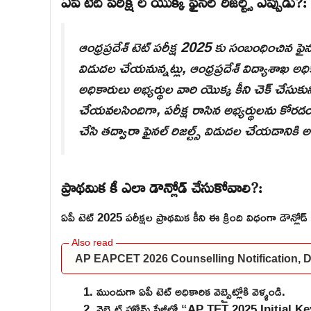
ఏపీ టెట్ పరీక్ష ల యొక్క ఫైనల్ రిజల్ట్స్ ఎప్పుడు?:
ఆంధ్రప్రదేశ్ టెట్ పరీక్ష 2025 కు సంబంధించిన ఫై
విడుదల చేయనున్నట్లు, ఆంధ్రప్రదేశ్ విద్యాశాఖ అధి
అధికారులు అభ్యర్థుల వారి యొక్క కీని చెక్ చేసుకుని 
చేయవలసిందిగా, పరీక్ష రాసిన అభ్యర్థులను కోరడం జరి
చేసి తద్వారా ఫైనల్ రిజల్ట్స్ విడుదల చేయడానికి అధ
ప్రాథమిక కీ ఎలా డౌన్లోడ్ చేసుకోవాలి?:
ఏపీ టెట్ 2025 పరీక్షల ప్రాథమిక కీని ఈ క్రింది విధంగా డౌన్లోడ్
AP EAPCET 2026 Counselling Notification, Dat
ముందుగా ఏపీ టెట్ అధికారిక వెబ్సైట్లోకి వెళ్ళండి.
వెబ్సైట్ హోమ్ పేజీలో “AP TET 2025 Initial Key” 