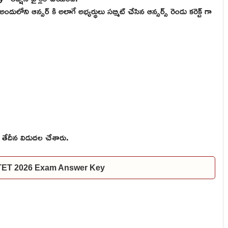
 అందులోని ఆన్సర్ కి అలాగే అభ్యర్థులు సబ్మిట్ చేసిన ఆన్సర్స్ రెండు కరెక్ట్ గా
వ తేదీన విడుదల చేశారు.
 TET 2026 Exam Answer Key