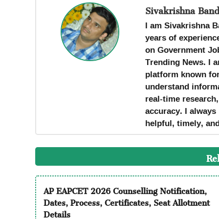
Sivakrishna Band
I am Sivakrishna B
years of experience
on Government Job
Trending News. I a
platform known for 
understand informa
real-time research
accuracy. I always 
helpful, timely, an
Re
AP EAPCET 2026 Counselling Notification,
Dates, Process, Certificates, Seat Allotment
Details