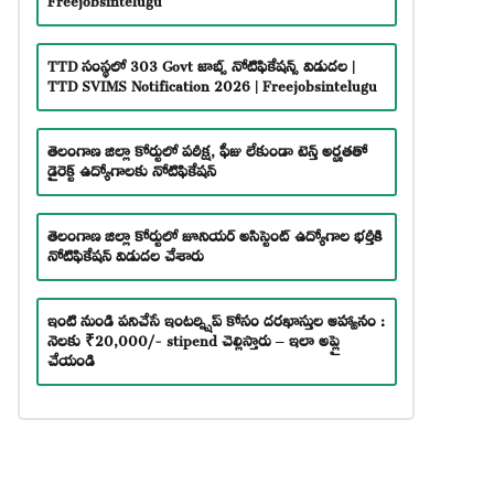
TTD సంస్థలో 303 Govt జాబ్స్ నోటిఫికేషన్స్ విడుదల |
TTD SVIMS Notification 2026 | Freejobsintelugu
తెలంగాణ జిల్లా కోర్టులో పరీక్ష, ఫీజు లేకుండా టెన్త్ అర్హతతో
డైరెక్ట్ ఉద్యోగాలకు నోటిఫికేషన్
తెలంగాణ జిల్లా కోర్టులో జూనియర్ అసిస్టెంట్ ఉద్యోగాల భర్తీకి
నోటిఫికేషన్ విడుదల చేశారు
ఇంటి నుండి పనిచేసే ఇంటర్న్షిప్ కోసం దరఖాస్తుల ఆహ్వానం :
నెలకు ₹20,000/- stipend చెల్లిస్తారు – ఇలా అప్లై
చేయండి