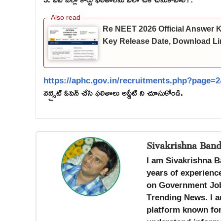
Re NEET 2026 Official Answer
Key Release Date, Download Li
https://aphc.gov.in/recruitments.php?page
వెబ్సైట్ ఓపెన్ చేసి ఫలితాలు అప్డేట్ ని చూసుకోండి.
Sivakrishna Band
I am Sivakrishna B
years of experience
on Government Job
Trending News. I a
platform known for 