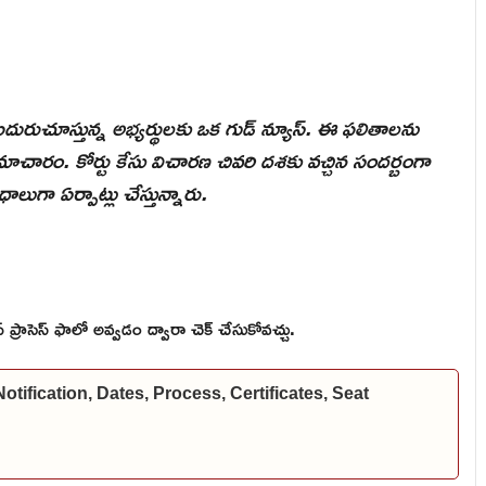
ం ఎదురుచూస్తున్న అభ్యర్థులకు ఒక గుడ్ న్యూస్. ఈ ఫలితాలను
ాచారం. కోర్టు కేసు విచారణ చివరి దశకు వచ్చిన సందర్బంగా
ుగా ఏర్పాట్లు చేస్తున్నారు.
్టెప్ ప్రాసెస్ ఫాలో అవ్వడం ద్వారా చెక్ చేసుకోవచ్చు.
fication, Dates, Process, Certificates, Seat