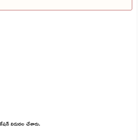
కేషన్ విడుదల చేశారు.