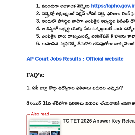
ముందుగా అధికారిక వెబ్సైటు
https://aphc.gov.i
వెబ్సైట్లో రిక్రూట్మెంట్ సెక్షన్ లోనికి వెళ్లి, ఫలితాల లింక్ 
అందులో పోస్టుల వారీగా ఎంపికైన అభ్యర్థుల పిడిఎఫ్ డౌన
ఆ లిస్టులో అభ్యర్థి యొక్క పేరు ఉన్నట్లయితే వారు ఉద్య
ఎంపికైన వారు డాక్యుమెంట్స్ వెరిఫికేషన్ కి హాజరు కావ
కావలసిన సర్టిఫికెట్స్ తీసుకొని గడువులోగా డాక్యుమెంట
AP Court Jobs Results : Official website
FAQ’s:
1. ఏపీ జిల్లా కోర్టు ఉద్యోగాల ఫలితాలు విడుదల ఎప్పుడు?
డిసెంబర్ 31వ తేదీలోగా ఫలితాలు విడుదల చేయడానికి అవకాశాలున
TG TET 2026 Answer Key Relea