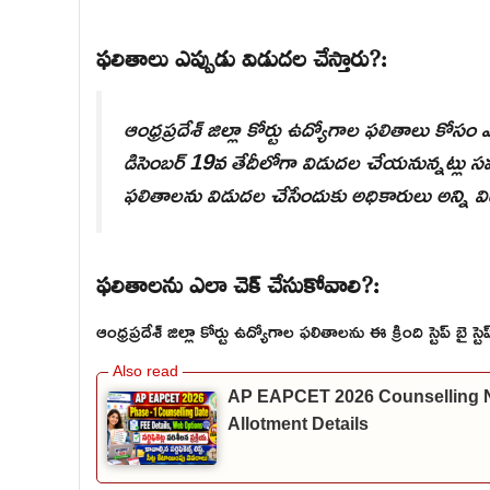
ఫలితాలు ఎప్పుడు విడుదల చేస్తారు?:
ఆంధ్రప్రదేశ్ జిల్లా కోర్టు ఉద్యోగాల ఫలితాలు కోస
డిసెంబర్ 19వ తేదీలోగా విడుదల చేయనున్నట్లు సమ
ఫలితాలను విడుదల చేసేందుకు అధికారులు అన్ని విధాల
ఫలితాలను ఎలా చెక్ చేసుకోవాలి?:
ఆంధ్రప్రదేశ్ జిల్లా కోర్టు ఉద్యోగాల ఫలితాలను ఈ క్రింది స్టెప్ బై స
AP EAPCET 2026 Counselling Noti
Allotment Details