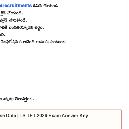
n/recruitments
ఓపెన్ చేయండి
పై క్లిక్ చేయండి.
్లోడ్ చేసుకోండి.
ోగానికి ఎంపికయ్యారని అర్థం.
ాలి.
్ వెరిఫికేషన్ కి అటెండ్ కావలసి ఉంటుంది
్నట్లు తెలుస్తోంది.
se Date | TS TET 2026 Exam Answer Key