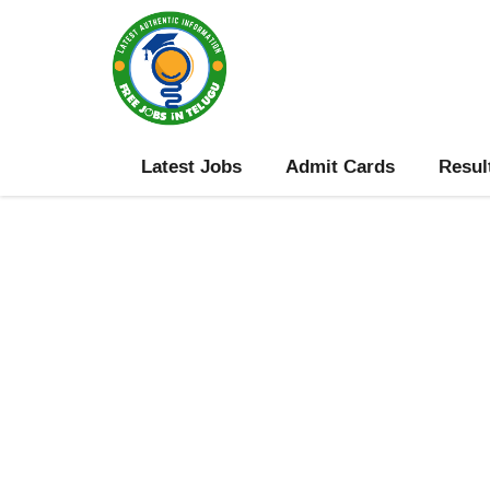
Skip
to
content
Latest Jobs
Admit Cards
Resul