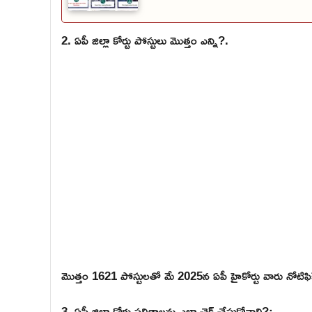
2. ఏపీ జిల్లా కోర్టు పోస్టులు మొత్తం ఎన్ని?.
మొత్తం 1621 పోస్టులతో మే 2025న ఏపీ హైకోర్టు వారు నోటిఫి
3. ఏపీ జిల్లా కోర్టు ఫలితాలను ఎలా చెక్ చేసుకోవాలి?: