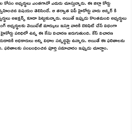
ాల కోసం అభ్యర్థులు ఎంతగానో ఎదురు చూస్తున్నారు. ఈ జిల్లా కోర్టు
్వహించిన విషయం తెలిసిందే. ఆ తర్వాత ఏపీ హైకోర్టు వారు ఆన్సర్ కి
యర్థులు అజక్షన్స్ కూడా పెట్టుకున్నారు. అయితే ఇప్పుడు కొంతమంది అభ్యర్థులు
ర్సింగ్ అభ్యర్థులకు వెయిటేజ్ మార్కులు ఇస్తూ వారికి బెనిఫిట్ చేసే విధంగా
తుతం హైకోర్టు పరిధిలో ఉన్న ఈ కేసు విచారణ జరుగుతుంది. కేస్ విచారణ
ేయడానికి అధికారులు అన్ని విధాల సన్నద్ధమై ఉన్నారు. అయితే ఈ ఫలితాలను
ోంది. ఫలితాలకు సంబంధించిన పూర్తి సమాచారం ఇప్పుడు చూద్దాం.