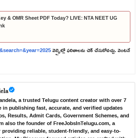
 Key & OMR Sheet PDF Today? LIVE: NTA NEET UG
nk
=2&search=&year=2025
వెబ్సైట్లో ఫలితాలను చెక్ చేసుకోవచ్చు. వెంటనే
ela
andela, a trusted Telugu content creator with over 7
 in publishing fast, accurate, and verified updates
s, Results, Admit Cards, Government Schemes, and
m also the founder of FreeJobsInTelugu.com, a
providing reliable, student-friendly, and easy-to-