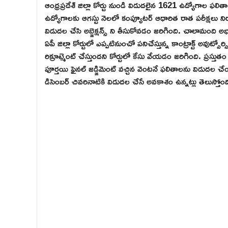
ఆంధ్రప్రదేశ్ జిల్లా కోర్టు నుండి విడుదలైన 1621 ఉద్యోగాల ఫలిత
ఉద్యోగాలకు ఆగస్టు నెలలో కంప్యూటర్ ఆధారిత రాత పరీక్షలు నిర
విడుదల చేసి అబ్జెక్షన్స్ ని తీసుకోవడం జరిగింది. చాలామంది అభ్
ఏపీ జిల్లా కోర్టులో ఎప్పటినుంచో పనిచేస్తున్న కాంట్రాక్ట్ అవుట్సో
రిక్రూట్మెంట్ చేస్తుందని కోర్టులో కేసు వేయడం జరిగింది. ప్రస్
పూర్తయి ఫైనల్ జడ్జిమెంట్ వచ్చిన వెంటనే ఫలితాలను విడుదల చ
డిసెంబర్ చివరినాటికి విడుదల చేసే అవకాశం ఉన్నట్లు తెలుస్త