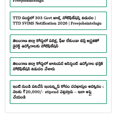
TTD సంస్థలో 303 Govt జాబ్స్ నోటిఫికేషన్స్ విడుదల |
TTD SVIMS Notification 2026 | Freejobsintelugu
తెలంగాణ జిల్లా కోర్టులో పరీక్ష, ఫీజు లేకుండా టెన్త్ అర్హతతో
డైరెక్ట్ ఉద్యోగాలకు నోటిఫికేషన్
తెలంగాణ జిల్లా కోర్టులో జూనియర్ అసిస్టెంట్ ఉద్యోగాల భర్తీకి
నోటిఫికేషన్ విడుదల చేశారు
ఇంటి నుండి పనిచేసే ఇంటర్న్షిప్ కోసం దరఖాస్తుల ఆహ్వానం :
నెలకు ₹20,000/- stipend చెల్లిస్తారు – ఇలా అప్లై
చేయండి