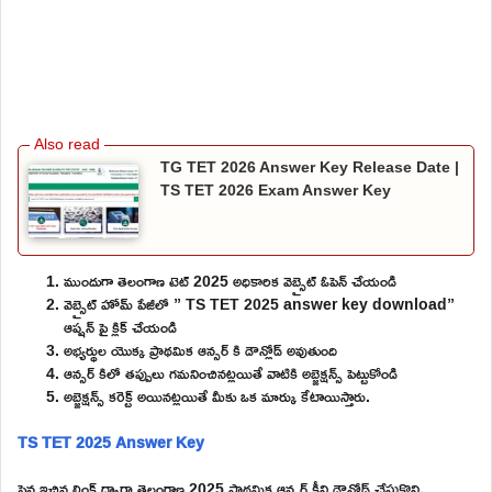
TG TET 2026 Answer Key Release Date |
TS TET 2026 Exam Answer Key
ముందుగా తెలంగాణ టెట్ 2025 అధికారిక వెబ్సైట్ ఓపెన్ చేయండి
వెబ్సైట్ హోమ్ పేజీలో ” TS TET 2025 answer key download”
ఆప్షన్ పై క్లిక్ చేయండి
అభ్యర్థుల యొక్క ప్రాథమిక ఆన్సర్ కి డౌన్లోడ్ అవుతుంది
ఆన్సర్ కిలో తప్పులు గమనించినట్లయితే వాటికి అబ్జెక్షన్స్ పెట్టుకోండి
అబ్జెక్షన్స్ కరెక్ట్ అయినట్లయితే మీకు ఒక మార్కు కేటాయిస్తారు.
TS TET 2025 Answer Key
పైన ఇచ్చిన లింక్ ద్వారా తెలంగాణ 2025 ప్రాథమిక ఆన్సర్ కీని డౌన్లోడ్ చేసుకొని,