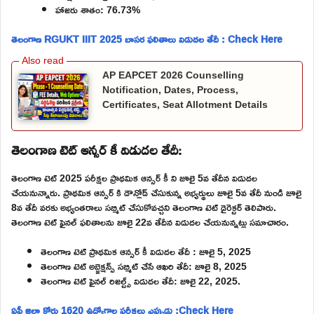
హాజరు శాతం: 76.73%
తెలంగాణ RGUKT IIIT 2025 బాసర ఫలితాలు విడుదల తేదీ : Check Here
AP EAPCET 2026 Counselling
Notification, Dates, Process,
Certificates, Seat Allotment Details
తెలంగాణ టెట్ ఆన్సర్ కీ విడుదల తేదీ:
తెలంగాణ టెట్ 2025 పరీక్షల ప్రాథమిక ఆన్సర్ కీ ని జూలై 5వ తేదీన విడుదల
చేయనున్నారు. ప్రాథమిక ఆన్సర్ కి డౌన్లోడ్ చేసుకున్న అభ్యర్థులు జూలై 5వ తేదీ నుండి జూలై
8వ తేదీ వరకు అభ్యంతరాలు సబ్మిట్ చేసుకోవచ్చని తెలంగాణ టెట్ డైరెక్టర్ తెలిపారు.
తెలంగాణ టెట్ ఫైనల్ ఫలితాలను జూలై 22వ తేదీన విడుదల చేయనున్నట్లు సమాచారం.
తెలంగాణ టెట్ ప్రాథమిక ఆన్సర్ కీ విడుదల తేదీ : జూలై 5, 2025
తెలంగాణ టెట్ అబ్జెక్షన్స్ సబ్మిట్ చేసే ఆఖరి తేదీ: జూలై 8, 2025
తెలంగాణ టెట్ ఫైనల్ రిజల్ట్స్ విడుదల తేదీ: జూలై 22, 2025.
ఏపీ జిల్లా కోర్టు 1620 ఉద్యోగాల పరీక్షలు ఎప్పుడు :Check Here