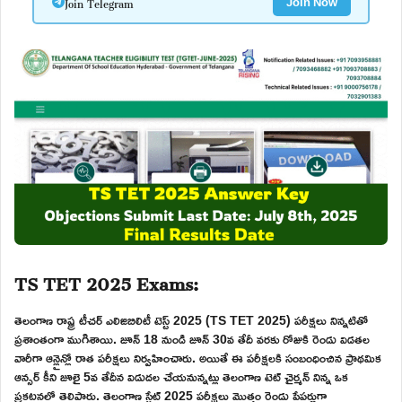
Join Telegram
Join Now
TS TET 2025 Exams:
తెలంగాణ రాష్ట్ర టీచర్ ఎలిజిబిలిటీ టెస్ట్ 2025 (TS TET 2025) పరీక్షలు నిన్నటితో
ప్రశాంతంగా ముగిశాయి. జూన్ 18 నుండి జూన్ 30వ తేదీ వరకు రోజుకి రెండు విడతల
వారీగా ఆన్లైన్లో రాత పరీక్షలు నిర్వహించారు. అయితే ఈ పరీక్షలకి సంబంధించిన ప్రాథమిక
ఆన్సర్ కీని జూలై 5వ తేదీన విడుదల చేయనున్నట్లు తెలంగాణ టెట్ చైర్మన్ నిన్న ఒక
ప్రకటనలో తెలిపారు. తెలంగాణ స్టేట్ 2025 పరీక్షలు మొత్తం రెండు పేపర్లుగా