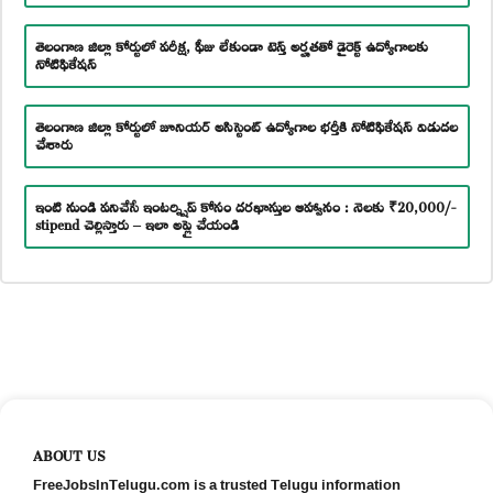
తెలంగాణ జిల్లా కోర్టులో పరీక్ష, ఫీజు లేకుండా టెన్త్ అర్హతతో డైరెక్ట్ ఉద్యోగాలకు
నోటిఫికేషన్
తెలంగాణ జిల్లా కోర్టులో జూనియర్ అసిస్టెంట్ ఉద్యోగాల భర్తీకి నోటిఫికేషన్ విడుదల
చేశారు
ఇంటి నుండి పనిచేసే ఇంటర్న్షిప్ కోసం దరఖాస్తుల ఆహ్వానం : నెలకు ₹20,000/-
stipend చెల్లిస్తారు – ఇలా అప్లై చేయండి
ABOUT US
FreeJobsInTelugu.com is a trusted Telugu information