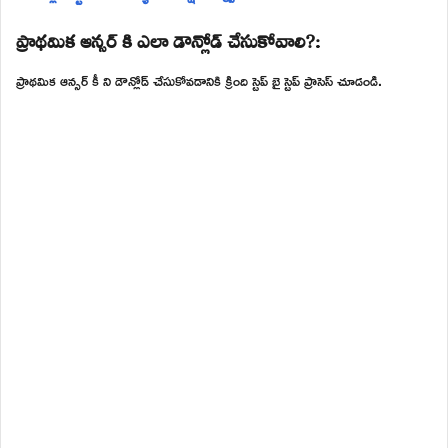
ప్రాథమిక ఆన్సర్ కి ఎలా డౌన్లోడ్ చేసుకోవాలి?:
ప్రాథమిక ఆన్సర్ కీ ని డౌన్లోడ్ చేసుకోవడానికి క్రింది స్టెప్ బై స్టెప్ ప్రాసెస్ చూడండి.