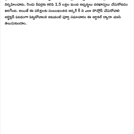
నిర్వహించారు. రెండు పేపర్లకు కలిపి 1.5 లక్షల మంది అభ్యర్థులు దరఖాస్తులు చేసుకోవడం
జరిగింది. అయితే ఈ పరీక్షలకు సంబంధించిన ఆన్సర్ కీ ని ఎలా డౌన్లోడ్ చేసుకోవాలి
అబ్జెక్షన్ ఏవిధంగా పెట్టుకోవాలని అటువంటి పూర్తి సమాచారం ఈ ఆర్టికల్ ద్వారా చూసి
తెలుసుకుందాం.