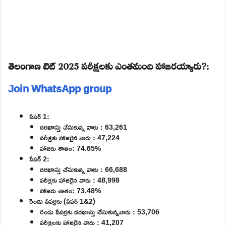
తెలంగాణ టెట్ 2025 పరీక్షలకు ఎంతమంది హాజరయ్యారు?:
Join WhatsApp group
పేపర్ 1:
దరఖాస్తు చేసుకున్న వారు : 63,261
పరీక్షకు హాజరైన వారు : 47,224
హాజరు శాతం: 74.65%
పేపర్ 2:
దరఖాస్తు చేసుకున్న వారు : 66,688
పరీక్షకు హాజరైన వారు : 48,998
హాజరు శాతం: 73.48%
రెండు పేపర్లకు (పేపర్ 1&2)
రెండు పేపర్లకు దరఖాస్తు చేసుకున్నవారు : 53,706
పరీక్షలకు హాజరైన వారు : 41,207