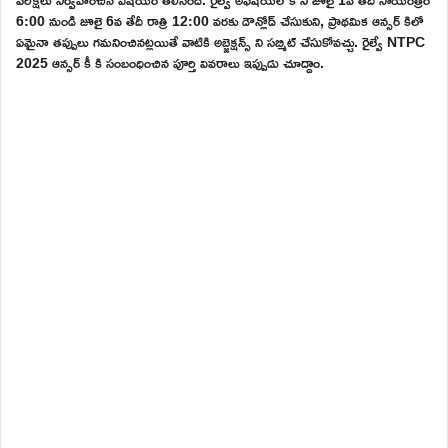
6:00 నుండి జూలై 6వ తేదీ రాత్రి 12:00 వరకు డౌన్లోడ్ చేసుకుని, ప్రాథమిక ఆన్సర్ కిలో
ఏమైనా తప్పులు గమనించినట్లయితే వాటికి అబ్జెక్షన్స్ ని సబ్మిట్ చేసుకోవచ్చు. రైల్వే NTPC
2025 ఆన్సర్ కీ కి సంబంధించిన పూర్తి వివరాలు ఇప్పుడు చూద్దాం.