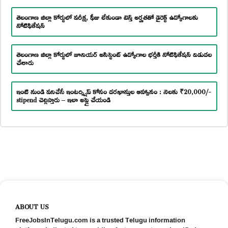
తెలంగాణ జిల్లా కోర్టులో పరీక్ష, ఫీజు లేకుండా టెన్త్ అర్హతతో డైరెక్ట్ ఉద్యోగాలకు
నోటిఫికేషన్
తెలంగాణ జిల్లా కోర్టులో జూనియర్ అసిస్టెంట్ ఉద్యోగాల భర్తీకి నోటిఫికేషన్ విడుదల
చేశారు
ఇంటి నుండి పనిచేసే ఇంటర్న్షిప్ కోసం దరఖాస్తుల ఆహ్వానం : నెలకు ₹20,000/-
stipend చెల్లిస్తారు – ఇలా అప్లై చేయండి
ABOUT US
FreeJobsInTelugu.com is a trusted Telugu information