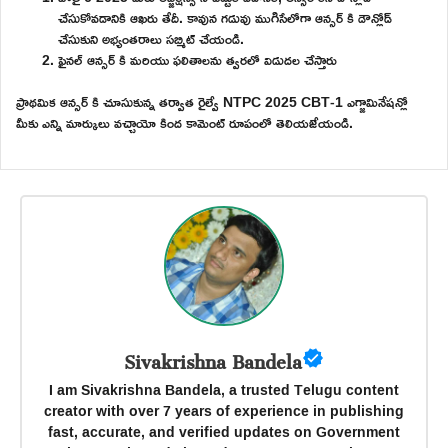
చేసుకోవడానికి ఆఖరు తేదీ. కావున గడువు ముగిసేలోగా ఆన్సర్ కి డౌన్లోడ్
చేసుకుని అభ్యంతరాలు సబ్మిట్ చేయండి.
ఫైనల్ ఆన్సర్ కి మరియు ఫలితాలను త్వరలో విడుదల చేస్తారు
ప్రాథమిక ఆన్సర్ కి చూసుకున్న తర్వాత రైల్వే NTPC 2025 CBT-1 ఎగ్జామినేషన్లో
మీకు ఎన్ని మార్కులు వచ్చాయో కింద కామెంట్ రూపంలో తెలియజేయండి.
Sivakrishna Bandela
I am Sivakrishna Bandela, a trusted Telugu content
creator with over 7 years of experience in publishing
fast, accurate, and verified updates on Government