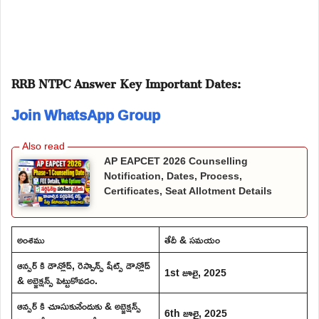
RRB NTPC Answer Key Important Dates:
Join WhatsApp Group
AP EAPCET 2026 Counselling
Notification, Dates, Process,
Certificates, Seat Allotment Details
అంశము
తేదీ & సమయం
ఆన్సర్ కి డౌన్లోడ్, రెస్పాన్స్ షీట్స్ డౌన్లోడ్
1st జూలై, 2025
& అబ్జెక్షన్స్ పెట్టుకోవడం.
ఆన్సర్ కి చూసుకునేందుకు & అబ్జెక్షన్స్
6th జూలై, 2025