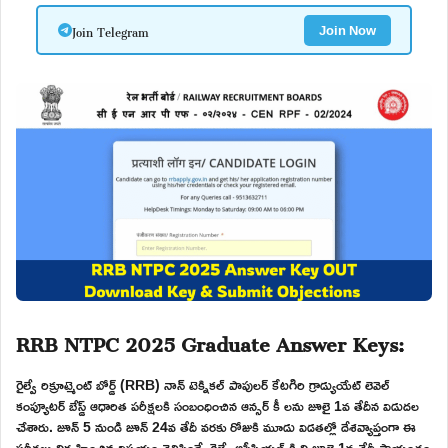
Join Telegram
Join Now
RRB NTPC 2025 Graduate Answer Keys:
రైల్వే రిక్రూట్మెంట్ బోర్డ్ (RRB) నాన్ టెక్నికల్ పాపులర్ కేటగిరి గ్రాడ్యుయేట్ లెవెల్
కంప్యూటర్ బేస్డ్ ఆధారిత పరీక్షలకి సంబంధించిన ఆన్సర్ కీ లను జూలై 1వ తేదీన విడుదల
చేశారు. జూన్ 5 నుండి జూన్ 24వ తేదీ వరకు రోజుకి మూడు విడతల్లో దేశవ్యాప్తంగా ఈ
పరీక్షలు నిర్వహించిన విషయం తెలిసిందే. రైల్వే అఫీషియల్ కి ని జూలై 1వ తేదీ సాయంత్రం