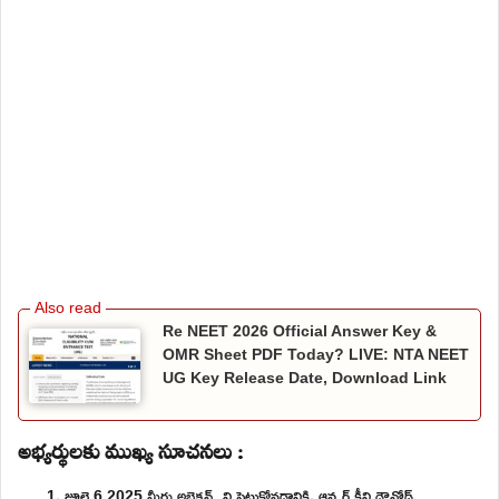
Re NEET 2026 Official Answer Key &
OMR Sheet PDF Today? LIVE: NTA NEET
UG Key Release Date, Download Link
అభ్యర్థులకు ముఖ్య సూచనలు :
జూలై 6 2025 మీరు అబ్జెక్షన్స్ ని పెట్టుకోవడానికి, ఆన్సర్ కీని డౌన్లోడ్