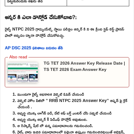
పెట్టుకునేందుకు ఆఖరు తేది
ఆన్సర్ కి ఎలా డౌన్లోడ్ చేసుకోవాలి?:
రైల్వే NTPC 2025 గ్రాడ్యుయేట్స్ స్థాయి పరీక్షల ఆన్సర్ కి ని ఈ క్రింది స్టెప్ లిస్ట్ ప్రాసెస్
ఫాలో అవ్వడం ద్వారా డౌన్లోడ్ చేసుకోవచ్చు.
AP DSC 2025 ఫలితాలు విడుదల తేదీ
TG TET 2026 Answer Key Release Date |
TS TET 2026 Exam Answer Key
ముందుగా రైల్వే అధికారిక వెబ్సైట్ ఓపెన్ చేయండి
వెబ్సైట్ హోం పేజీలో ” RRB NTPC 2025 Answer Key” ఆప్షన్ పై క్లిక్
చేయండి .
అభ్యర్థి యొక్క లాగిన్ ఐడి, డేట్ అఫ్ బర్త్ ఎంటర్ చేసి సబ్మిట్ చేయండి
అభ్యర్థి యొక్క ఆన్సర్ కీ పిడిఎఫ్ డౌన్లోడ్ అవుతుంది.
ఆ రెస్పాన్స్ షీట్ లో ఉన్న సమాధానాలను గమనించండి.
రైల్వే వారు ఇచ్చిన సమాధానాలలో ఏమైనా తప్పులు గమనించినట్లయితే అబ్జెక్షన్స్