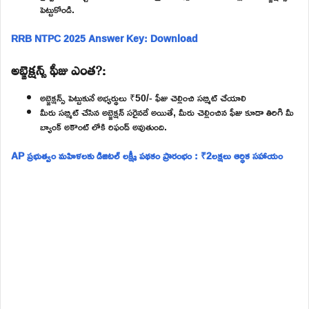
పెట్టుకోండి.
RRB NTPC 2025 Answer Key: Download
అబ్జెక్షన్స్ ఫీజు ఎంత?:
అబ్జెక్షన్స్ పెట్టుకునే అభ్యర్థులు ₹50/- ఫీజు చెల్లించి సబ్మిట్ చేయాలి
మీరు సబ్మిట్ చేసిన అబ్జెక్షన్ సరైనదే అయితే, మీరు చెల్లించిన ఫీజు కూడా తిరిగి మీ
బ్యాంక్ అకౌంట్ లోకి రిఫండ్ అవుతుంది.
AP ప్రభుత్వం మహిళలకు డిజిటల్ లక్ష్మీ పథకం ప్రారంభం : ₹2లక్షలు ఆర్ధిక సహాయం